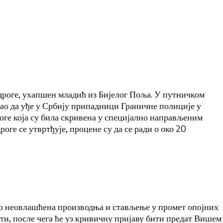
дроге, ухапшен младић из Бијелог Поља. У путничком
шао да уђе у Србију припадници Граничне полиције у
оге која су била скривена у специјално направљеним
ге се утвртђује, процене су да се ради о око 20
ло неовлашћена производња и стављење у промет опојних
ати, после чега ће уз кривичну пријаву бити предат Вишем