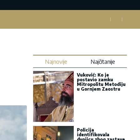
Najnovije
Najčitanije
Vuković: Ko je
postavio zamku
Mitropolitu Metodiju
u Gornjem Zaostru
Policija
identifikovala
dvojicu zbog zastave