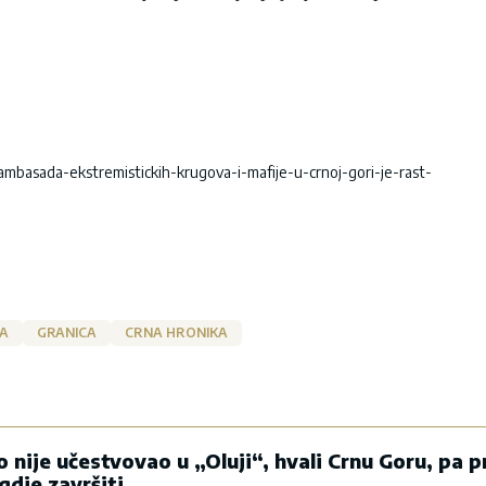
ambasada-ekstremistickih-krugova-i-mafije-u-crnoj-gori-je-rast-
A
GRANICA
CRNA HRONIKA
o nije učestvovao u „Oluji“, hvali Crnu Goru, pa pr
gdje završiti