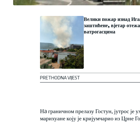
Велики пожар изнад Ига
заштићене, вјетар отеж
ватрогасцима
PRETHODNA VIJEST
Нa граничном прелазу Гостун, јутрос је 
марихуане коју је кријумчарио из Црне Го