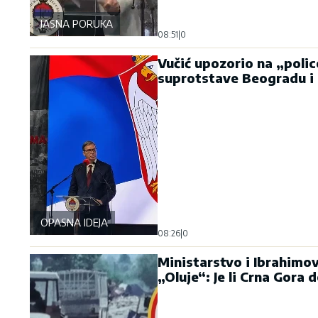
JASNA PORUKA
08:51
|
0
Vučić upozorio na „polic
suprotstave Beogradu i 
OPASNA IDEJA
08:26
|
0
Ministarstvo i Ibrahimo
„Oluje“: Je li Crna Gora