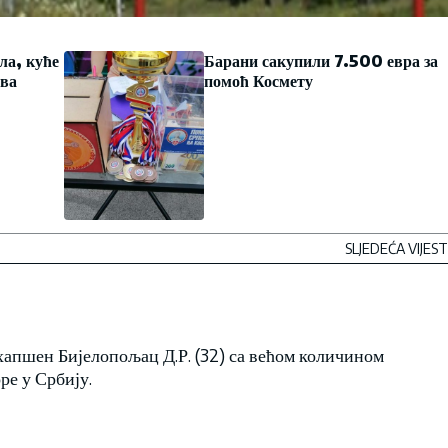
ла, куће
Барани сакупили 7.500 евра за
ава
помоћ Космету
SLJEDEĆA VIJEST
ухапшен Бијелопољац Д.Р. (32) са већом количином
ре у Србију.