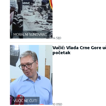
MORALNI SUNOVRAT
14:53
|
0
Vučić: Vlada Crne Gore u
početak
VUČIĆ NE ĆUTI
10:09
|
0