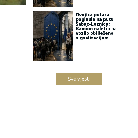
Dvojica putara
poginula na putu
Šabac–Loznica:
Kamion naletio na
vozilo obilježeno
signalizacijom
Sve vijesti