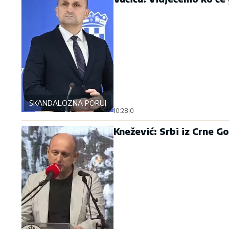
SKANDALOZNA PORUKA
10:28
|
0
Knežević: Srbi iz Crne G