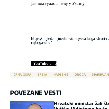
јавном тужилаштву у Ужицу.
https://pogled.me/medojevic-najveca-briga-stranih-
rejtinga-df-a/
CRNA GORA
SRBIJA
HAPSENJE
DROGA
MARIHUAN
POVEZANE VESTI
Hrvatski ministar žali št
Vučiću: Vidjećemo ko će 