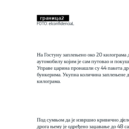
FOTO: elconfidenciaL
На Гостуну заплењено око 20 килограма 
аутомобилу којим је сам путовао и поку
Управе царина пронашли су 44 пакета др
бункерима. Укупна количина заплењене дро
килограма.
Под сумњом да је извршио кривично дjе
дрога њему је одређено заџавање до 48 с