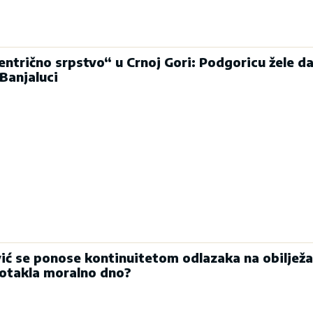
entrično srpstvo“ u Crnoj Gori: Podgoricu žele d
Banjaluci
vić se ponose kontinuitetom odlazaka na obiljež
 dotakla moralno dno?