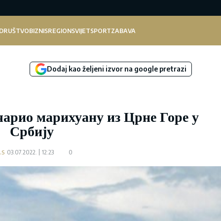
DRUŠTVO
BIZNIS
REGION
SVIJET
SPORT
ZABAVA
Dodaj kao željeni izvor na google pretrazi
арио марихуану из Црне Горе у
Србију
.s
03.07.2022.
12:23
0