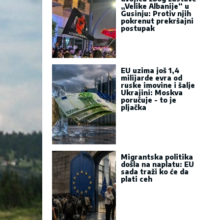
„Velike Albanije“ u
Gusinju: Protiv njih
pokrenut prekršajni
postupak
EU uzima još 1,4
milijarde evra od
ruske imovine i šalje
Ukrajini: Moskva
poručuje - to je
pljačka
Migrantska politika
došla na naplatu: EU
sada traži ko će da
plati ceh