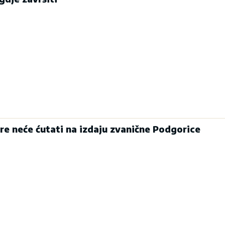
ore neće ćutati na izdaju zvanične Podgorice