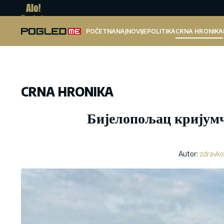
Pogled.me
POČETNA
NAJNOVIJE
POLITIKA
CRNA HRONIKA
CRNA HRONIKA
Бијелопољац кријумч
Autor:
zdravko