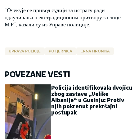
“Очекује се привод судији за истрагу ради
одлучивања о екстрадиционом притвору за лице
М.Р.”, казали су из Управе полиције.
UPRAVA POLICIJE
POTJERNICA
CRNA HRONIKA
POVEZANE VESTI
Policija identifikovala dvojicu
zbog zastave „Velike
Albanije“ u Gusinju: Protiv
njih pokrenut prekršajni
postupak