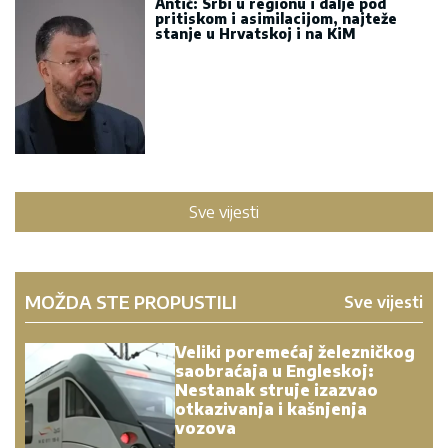
Antić: Srbi u regionu i dalje pod
pritiskom i asimilacijom, najteže
stanje u Hrvatskoj i na KiM
Sve vijesti
MOŽDA STE PROPUSTILI
Sve vijesti
Veliki poremećaj železničkog
saobraćaja u Engleskoj:
Nestanak struje izazvao
otkazivanja i kašnjenja
vozova