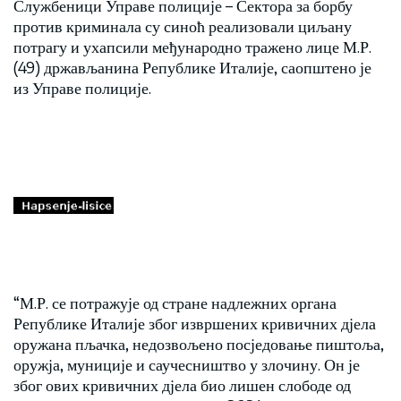
Службеници Управе полиције – Сектора за борбу
против криминала су синоћ реализовали циљану
потрагу и ухапсили међународно тражено лице М.Р.
(49) држављанина Републике Италије, саопштено је
из Управе полиције.
“М.Р. се потражује од стране надлежних органа
Републике Италије због извршених кривичних дјела
оружана пљачка, недозвољено посједовање пиштоља,
оружја, муниције и саучесништво у злочину. Он је
због ових кривичних дјела био лишен слободе од