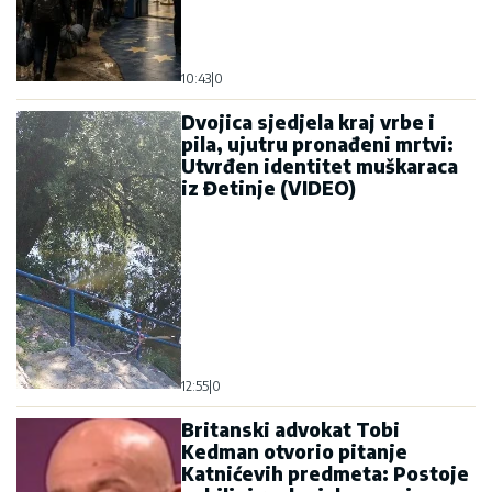
10:43
|
0
Dvojica sjedjela kraj vrbe i
pila, ujutru pronađeni mrtvi:
Utvrđen identitet muškaraca
iz Đetinje (VIDEO)
12:55
|
0
Britanski advokat Tobi
Kedman otvorio pitanje
Katnićevih predmeta: Postoje