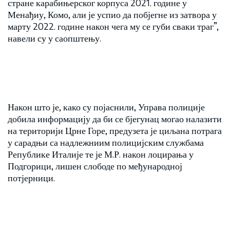
стране карабињерског корпуса 2021. године у
Менађиу, Комо, али је успио да побјегне из затвора у
марту 2022. године након чега му се губи сваки траг”,
навели су у саопштењу.
Након што је, како су појаснили, Управа полиције
добила информацију да би се бјегунац могао налазити
на територији Црне Горе, предузета је циљана потрага
у сарадњи са надлежниим полицијским службама
Републике Италије те је М.Р. након лоцирања у
Подгорици, лишен слободе по међународној
потјерници.