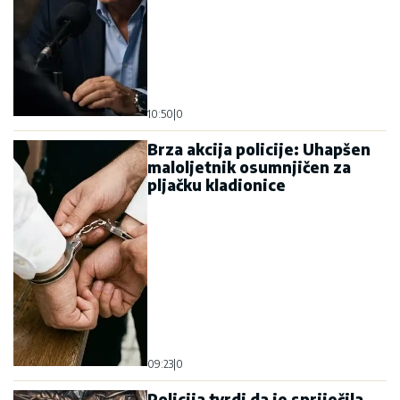
10:50
|
0
Brza akcija policije: Uhapšen
maloljetnik osumnjičen za
pljačku kladionice
09:23
|
0
Policija tvrdi da je spriječila