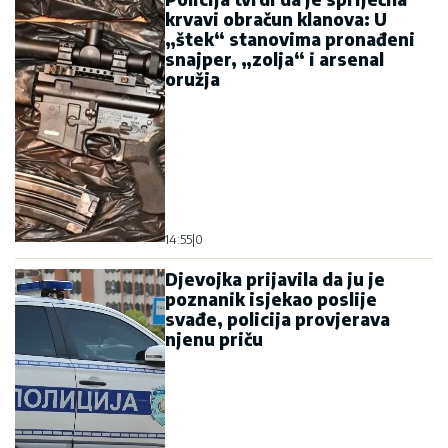
krvavi obračun klanova: U
„štek“ stanovima pronađeni
snajper, „zolja“ i arsenal
oružja
14:55
|
0
Djevojka prijavila da ju je
poznanik isjekao poslije
svađe, policija provjerava
njenu priču