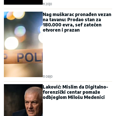
11:20
|
0
Nag muškarac pronađen vezan
na tavanu: Prodao stan za
180.000 evra, sef zatečen
otvoren i prazan
11:08
|
0
Laković: Mislim da Digitalno-
forenzički centar pomaže
odbjeglom Milošu Medenici