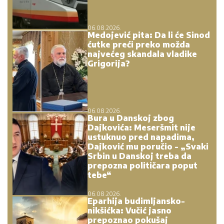
06.08.2026.
Medojević pita: Da li će Sinod
ćutke preći preko možda
najvećeg skandala vladike
Grigorija?
06.08.2026.
Bura u Danskoj zbog
Dajkovića: Meseršmit nije
ustuknuo pred napadima,
Dajković mu poručio - „Svaki
Srbin u Danskoj treba da
prepozna političara poput
tebe“
06.08.2026.
Eparhija budimljansko-
nikšićka: Vučić jasno
prepoznao pokušaj