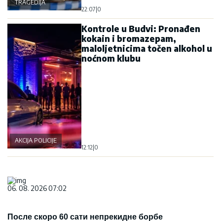
TRAGEDIJA
22:07
|
0
Kontrole u Budvi: Pronađen
kokain i bromazepam,
maloljetnicima točen alkohol u
noćnom klubu
AKCIJA POLICIJE
12:12
|
0
06. 08. 2026 07:02
После скоро 60 сати непрекидне борбе