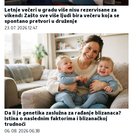
Letnje večeri u gradu više nisu rezervisane za
vikend: Zašto sve više ljudi bira večeru koja se
spontano pretvori u druženje
23. 07. 2026 12:47
Da li je genetika zaslužna za rađanje blizanaca?
Istina o naslednim faktorima i blizanačkoj
trudnoći
06. 08. 2026 06:38