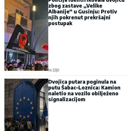
zbog zastave „Velike
Albanije“ u Gusinju: Protiv
njih pokrenut prekršajni
postupak
14:22
|
0
Dvojica putara poginula na
putu Šabac–Loznica: Kamion
naletio na vozilo obilježeno
signalizacijom