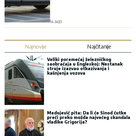
14:34
|
0
Najnovije
Najčitanije
Veliki poremećaj železničkog
saobraćaja u Engleskoj: Nestanak
struje izazvao otkazivanja i
kašnjenja vozova
Medojević pita: Da li će Sinod ćutke
preći preko možda najvećeg skandala
vladike Grigorija?