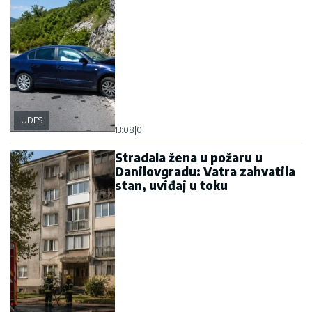
UDES
13:08
|
0
Stradala žena u požaru u
Danilovgradu: Vatra zahvatila
stan, uviđaj u toku