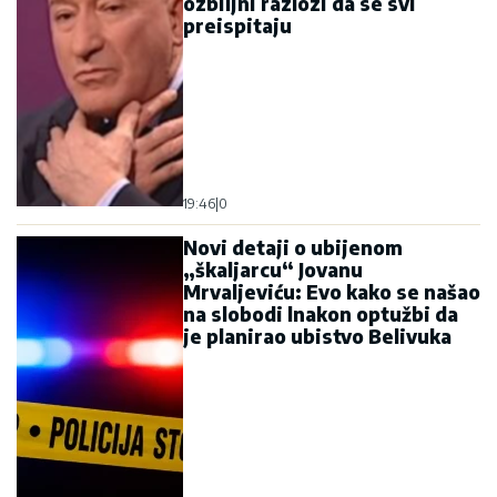
ozbiljni razlozi da se svi
preispitaju
19:46
|
0
Novi detaji o ubijenom
„škaljarcu“ Jovanu
Mrvaljeviću: Evo kako se našao
na slobodi lnakon optužbi da
je planirao ubistvo Belivuka