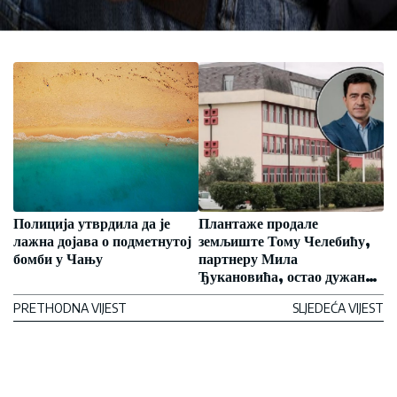
Полиција утврдила да је
Плантаже продале
лажна дојава о подметнутој
земљиште Тому Челебићу,
бомби у Чању
партнеру Мила
Ђукановића, остао дужан
350.000 евра!
PRETHODNA VIJEST
SLJEDEĆA VIJEST