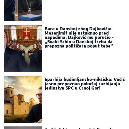
Bura u Danskoj zbog Dajkovića:
Meseršmit nije ustuknuo pred
napadima, Dajković mu poručio -
„Svaki Srbin u Danskoj treba da
prepozna političara poput tebe“
Eparhija budimljansko-nikšićka: Vučić
jasno prepoznao pokušaj razbijanja
jedinstva SPC u Crnoj Gori