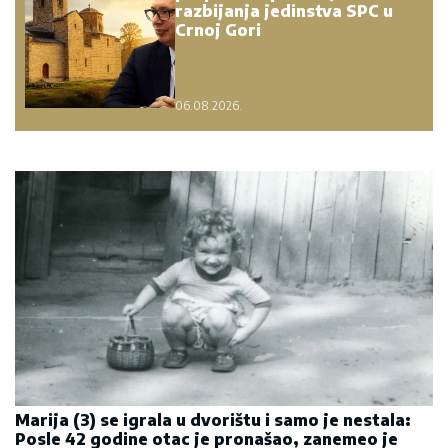
razbijanja jedinstva SPC u
Crnoj Gori
06.08.2026.
Marija (3) se igrala u dvorištu i samo je nestala:
Posle 42 godine otac je pronašao, zanemeo je