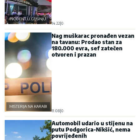
INCIDENT U GUSINJU
14:22
|
0
Nag muškarac pronađen vezan
na tavanu: Prodao stan za
180.000 evra, sef zatečen
otvoren i prazan
MISTERIJA NA KARABURMI
11:08
|
0
Automobil udario u stijenu na
putu Podgorica-Nikšić, nema
povrijeđenih