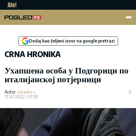
Pogled.me
Dodaj kao željeni izvor na google pretrazi
CRNA HRONIKA
Ухапшена особа у Подгорици по
италијанској потјерници
Autor:
zdravko.s
0
17.07.2022.
17:10