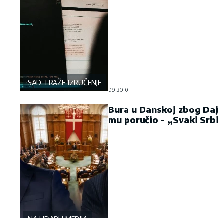
SAD TRAŽE IZRUČENJE
09:30
|
0
Bura u Danskoj zbog Daj
mu poručio - „Svaki Srb