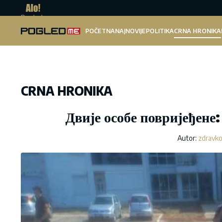
Pogled.me
POČETNA
NAJNOVIJE
POLITIKA
CRNA HRONIKA
CRNA HRONIKA
Двије особе повријеђене
Autor:
zdravko