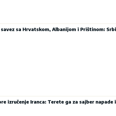
 savez sa Hrvatskom, Albanijom i Prištinom: Srbi
re izručenje Iranca: Terete ga za sajber napade i