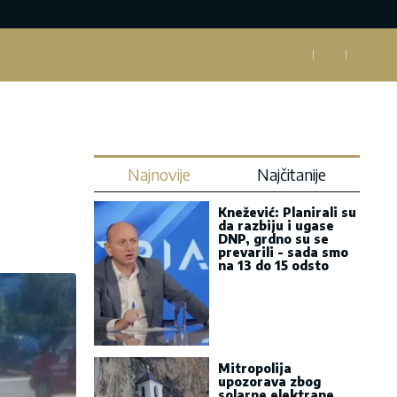
Najnovije
Najčitanije
Knežević: Planirali su
da razbiju i ugase
DNP, grdno su se
prevarili - sada smo
na 13 do 15 odsto
Mitropolija
upozorava zbog
solarne elektrane