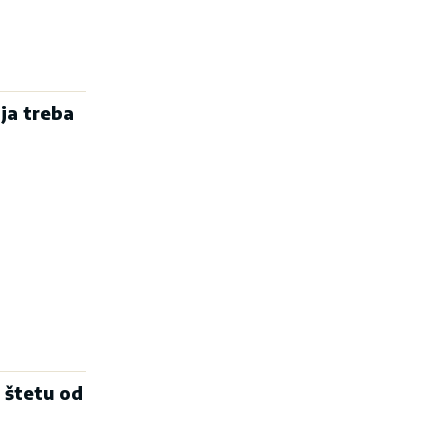
ja treba
 štetu od