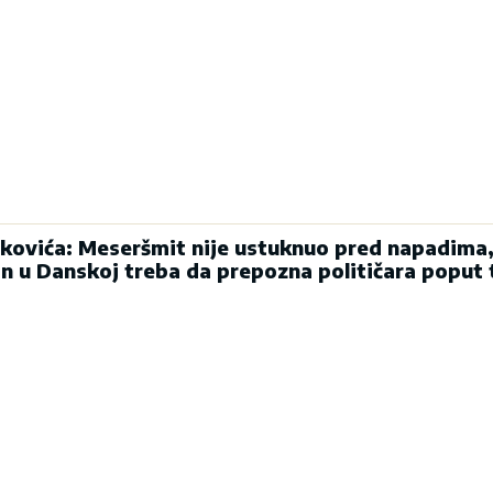
kovića: Meseršmit nije ustuknuo pred napadima,
in u Danskoj treba da prepozna političara poput