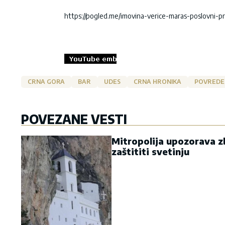
https://pogled.me/imovina-verice-maras-poslovni-pr
CRNA GORA
BAR
UDES
CRNA HRONIKA
POVREDE
POVEZANE VESTI
Mitropolija upozorava zb
zaštititi svetinju