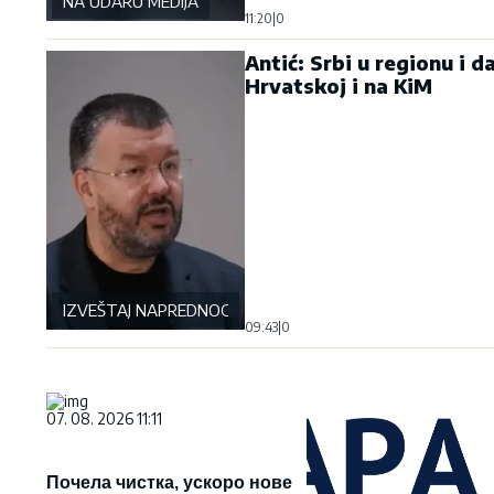
NA UDARU MEDIJA
11:20
|
0
Antić: Srbi u regionu i d
Hrvatskoj i na KiM
IZVEŠTAJ NAPREDNOG KLUBA
09:43
|
0
07. 08. 2026 11:11
Почела чистка, ускоро нове