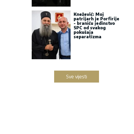
Knežević: Moj
patrijarh je Porfirije
- braniću jedinstvo
SPC od svakog
pokušaja
separatizma
Sve vijesti