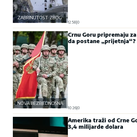
ZABRINUTOST ZBOG OSTROGA
12:58
|
0
Crnu Goru pripremaju za
da postane „prijetnja“?
NOVA BEZBJEDNOSNA OSOVINA
10:26
|
0
Amerika traži od Crne Go
3,4 milijarde dolara