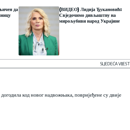
њичен да
(ВИДЕО) Лидија Ђукановић:
иницу
Свједочимо дивљаштву на
мирољубиви народ Украјине
SLJEDEĆA VIJEST
ти догодила код новог надвожњака, повријеђене су двије