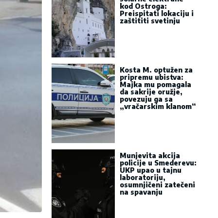
kod Ostroga:
Preispitati lokaciju i
zaštititi svetinju
Kosta M. optužen za
pripremu ubistva:
Majka mu pomagala
da sakrije oružje,
povezuju ga sa
„vračarskim klanom“
Munjevita akcija
policije u Smederevu:
UKP upao u tajnu
laboratoriju,
osumnjičeni zatečeni
na spavanju