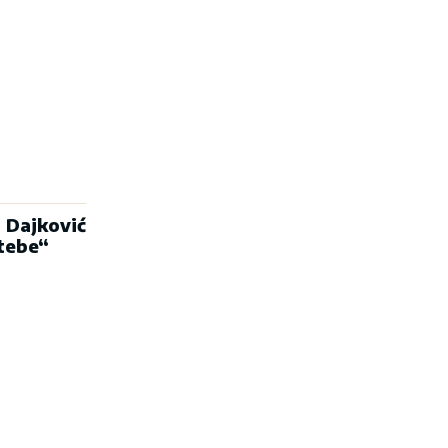
 Dajković
 tebe“