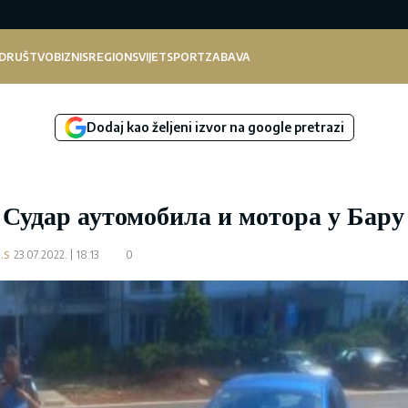
DRUŠTVO
BIZNIS
REGION
SVIJET
SPORT
ZABAVA
Dodaj kao željeni izvor na google pretrazi
: Судар аутомобила и мотора у Бару
.s
23.07.2022.
18:13
0