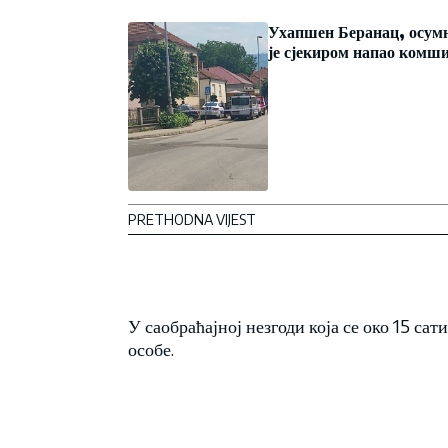
Ухапшен Беранац, осум
је сјекиром напао комш
PRETHODNA VIJEST
У саобраћајној незгоди која се око 15 са
особе.