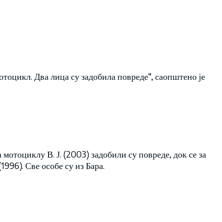
отоцикл. Два лица су задобила повреде“, саопштено је
 мотоциклу В. Ј. (2003) задобили су повреде, док се за
1996). Све особе су из Бара.