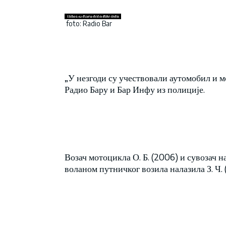
foto: Radio Bar
„У незгоди су учествовали аутомобил и м
Радио Бару и Бар Инфу из полиције.
Возач мотоцикла О. Б. (2006) и сувозач на
воланом путничког возила налазила З. Ч. (