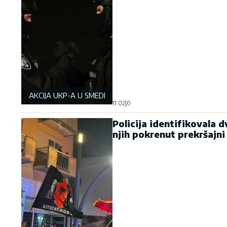
AKCIJA UKP-A U SMEDEREVU
11:02
|
0
Policija identifikovala 
njih pokrenut prekršajn