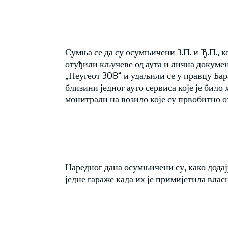
Сумња се да су осумњичени З.П. и Ђ.П., 
отуђили кључеве од аута и лична докумен
„Пеугеот 308“ и удаљили се у правцу Бара
близини једног ауто сервиса које је било
монитрали на возило које су првобитно о
Наредног дана осумњичени су, како дода
једне гараже када их је примијетила влас