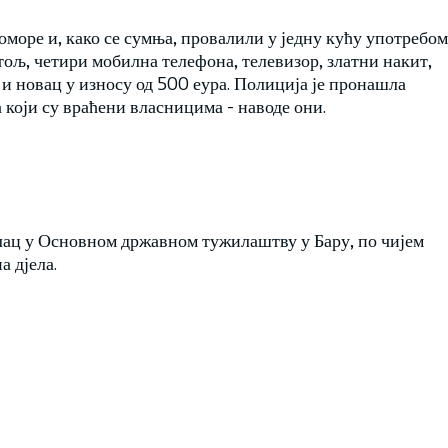
утоморе и, како се сумња, провалили у једну кућу употребом
тољ, четири мобилна телефона, телевизор, златни накит,
и новац у износу од 500 еура. Полиција је пронашла
који су враћени власницима - наводе они.
лац у Основном државном тужилаштву у Бару, по чијем
а дјела.