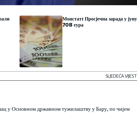
рали
Монстат: Просјечна зарада у јуну
708 еура
SLJEDEĆA VIJEST
лац у Основном државном тужилаштву у Бару, по чијем