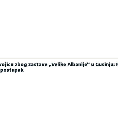
dvojicu zbog zastave „Velike Albanije“ u Gusinju: 
i postupak