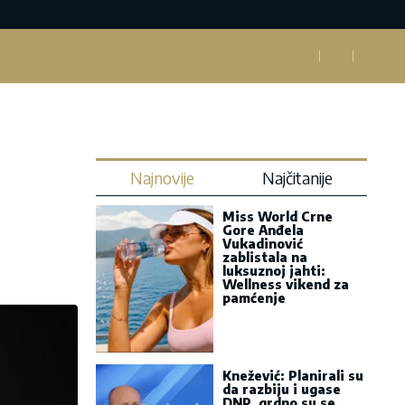
Najnovije
Najčitanije
Miss World Crne
Gore Anđela
Vukadinović
zablistala na
luksuznoj jahti:
Wellness vikend za
pamćenje
Knežević: Planirali su
da razbiju i ugase
DNP, grdno su se