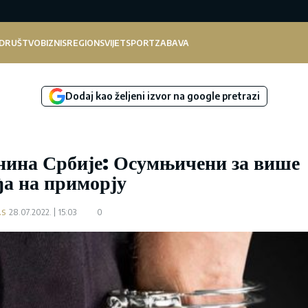
DRUŠTVO
BIZNIS
REGION
SVIJET
SPORT
ZABAVA
Dodaj kao željeni izvor na google pretrazi
ина Србије: Осумњичени за више
ђа на приморју
.s
28.07.2022.
15:03
0