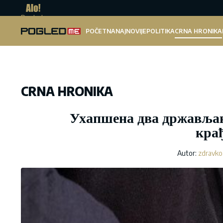
Pogled.me
POČETNA
NAJNOVIJE
POLITIKA
CRNA HRONIKA
CRNA HRONIKA
Ухапшена два држављан
кра
Autor:
zdravko