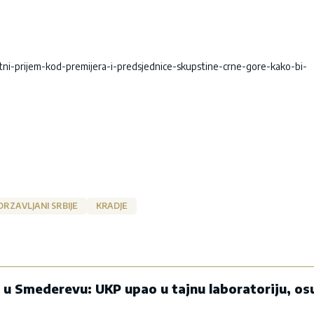
tni-prijem-kod-premijera-i-predsjednice-skupstine-crne-gore-kako-bi-
DRZAVLJANI SRBIJE
KRADJE
e u Smederevu: UKP upao u tajnu laboratoriju, os