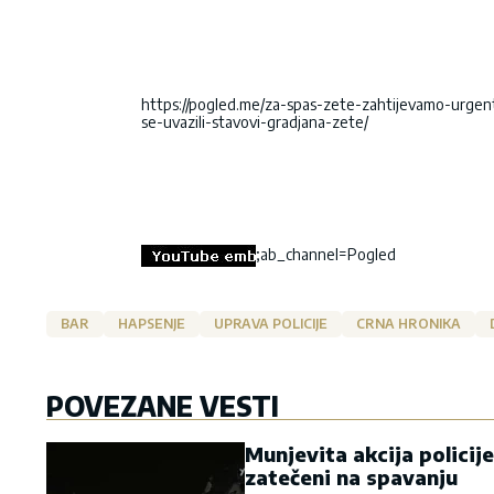
https://pogled.me/za-spas-zete-zahtijevamo-urgen
se-uvazili-stavovi-gradjana-zete/
;ab_channel=Pogled
BAR
HAPSENJE
UPRAVA POLICIJE
CRNA HRONIKA
POVEZANE VESTI
Munjevita akcija policij
zatečeni na spavanju