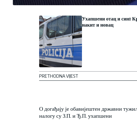
Ухапшени отац и син: К
накит и новац
PRETHODNA VIJEST
О догађају је обавијештен државни тужи
налогу су З.П. и Ђ.П. ухапшени