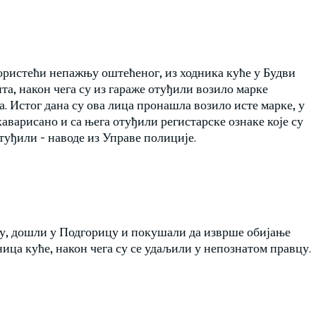
користећи непажњу оштећеног, из ходника куће у Будви
та, након чега су из гараже отуђили возило марке
. Истог дана су ова лица пронашла возило исте марке, у
 хаварисано и са њега отуђили регистарске ознаке које су
туђили - наводе из Управе полиције.
ју, дошли у Подгорицу и покушали да изврше обијање
ница куће, након чега су се удаљили у непознатом правцу.