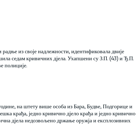
 и радње из своје надлежности, идентификовала двије
шила седам кривичних дјела. Ухапшени су З.П. (43) и Ђ.П.
ве полиције.
. године, на штету више особа из Бара, Будве, Подгорице и
шка крађа, једно кривично дјело крађа и једно кривично
ивична дјела недозвољено држање оружја и експлозивних