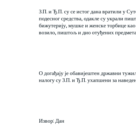
З.П. и Ђ.П. су се истог дана вратили у С
подесног средства, одакле су украли пиш
бижутерију, мушке и женске торбице као 
возило, пиштољ и дио отуђених предмета 
О догађају је обавијештен државни тужи
налогу су З.П. и Ђ.П. ухапшени за наведен
Извор: Дан