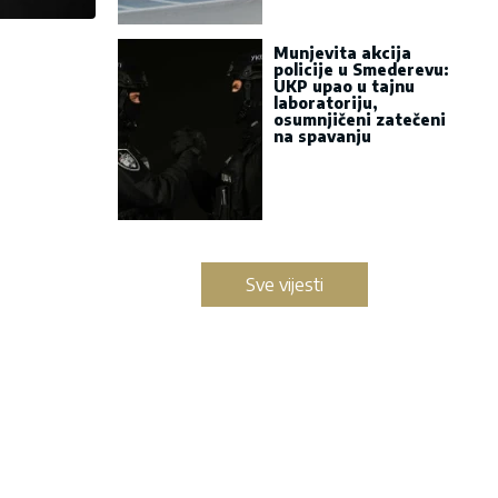
Munjevita akcija
policije u Smederevu:
UKP upao u tajnu
laboratoriju,
osumnjičeni zatečeni
na spavanju
Sve vijesti