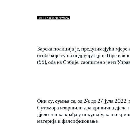
Барска полиција је, предузимајући мјере
особе које су на подручју Црне Горе извр
(55), оба из Србије, саопштено је из Упра
Они су, сумња се, од 24. до 27. јула 2022
Сутомора извршили два кривична дјела те
дјело тешка крађа у покушају, као и кр
материја и фалсификовање.