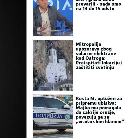
prevarili - sada smo
na 13 do 15 odsto
Mitropolija
upozorava zbog
solarne elektrane
kod Ostroga:
Preispitati lokaciju i
zaštititi svetinju
Kosta M. optužen za
pripremu ubistva:
Majka mu pomagala
da sakrije oružje,
povezuju ga sa
„vračarskim klanom“