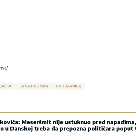
iva/
LJAČKA
CRNA HRONIKA
PRODAVNICA
kovića: Meseršmit nije ustuknuo pred napadima,
in u Danskoj treba da prepozna političara poput