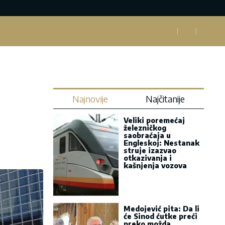
Najnovije
Najčitanije
Veliki poremećaj
železničkog
saobraćaja u
Engleskoj: Nestanak
struje izazvao
otkazivanja i
kašnjenja vozova
Medojević pita: Da li
će Sinod ćutke preći
preko možda