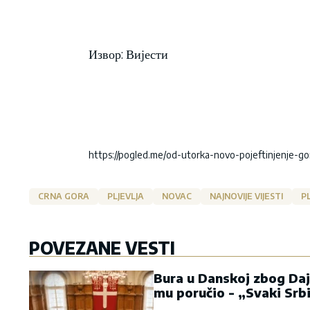
Извор: Вијести
https://pogled.me/od-utorka-novo-pojeftinjenje-gor
CRNA GORA
PLJEVLJA
NOVAC
NAJNOVIJE VIJESTI
P
POVEZANE VESTI
Bura u Danskoj zbog Daj
mu poručio - „Svaki Srb