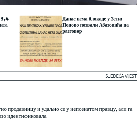
 3,4
Данас нема блокаде у Зети:
дита
Поново позвали Абазовића на
разговор
SLJEDEĆA VIJEST
ио продавницу и удаљио се у непознатом правцу, али га
брзо идентификовала.