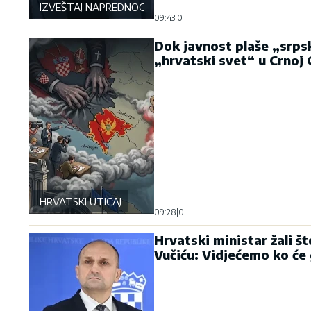
IZVEŠTAJ NAPREDNOG KLUBA
09:43
|
0
Dok javnost plaše „srpsk
„hrvatski svet“ u Crnoj 
HRVATSKI UTICAJ
09:28
|
0
Hrvatski ministar žali št
Vučiću: Vidjećemo ko će 