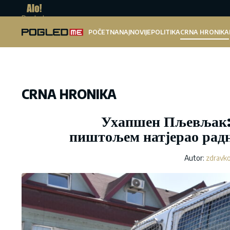
Pogled.me
POČETNA
NAJNOVIJE
POLITIKA
CRNA HRONIKA
CRNA HRONIKA
Ухапшен Пљевљак: 
пиштољем натјерао радн
Autor:
zdravko