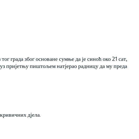
тог града због основане сумње да је синоћ око 21 сат,
уз пријетњу пиштољем натјерао радницу да му преда
кривичних дјела.