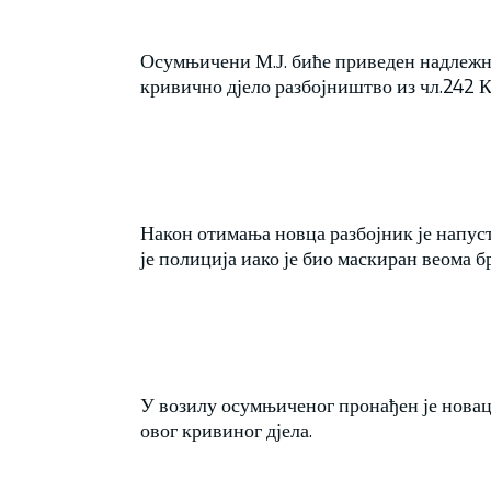
Осумњичени М.Ј. биће приведен надлежн
кривично дјело разбојништво из чл.242 
Након отимања новца разбојник је напуст
је полиција иако је био маскиран веома 
У возилу осумњиченог пронађен је новац 
овог кривиног дјела.