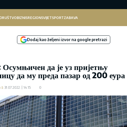
DRUŠTVO
BIZNIS
REGION
SVIJET
SPORT
ZABAVA
Dodaj kao željeni izvor na google pretrazi
Осумњичен да је уз пријетњу
ицу да му преда пазар од 200 еура
.s
31.07.2022.
14:15
0