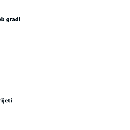
eb gradi
ijeti