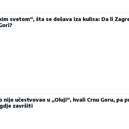
im svetom“, šta se dešava iza kulisa: Da li Zagr
Gori?
o nije učestvovao u „Oluji“, hvali Crnu Goru, pa pr
gdje završiti