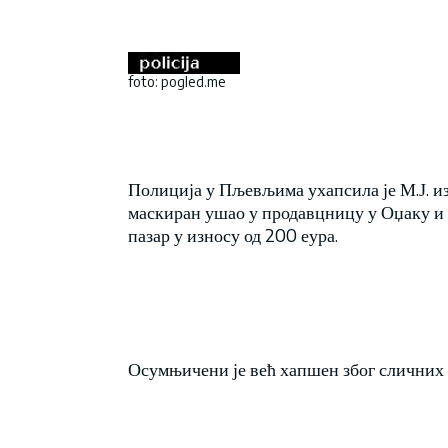
foto: pogled.me
Полиција у Пљевљима ухапсила је М.Ј. из 
маскиран ушао у продавцницу у Оџаку и 
пазар у износу од 200 еура.
Осумњичени је већ хапшен због сличних 