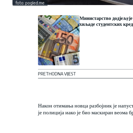
foto: pogled.me
Министарство додјељује
хиљаде студентских кре
PRETHODNA VIJEST
Након отимања новца разбојник је напуст
је полиција иако је био маскиран веома 