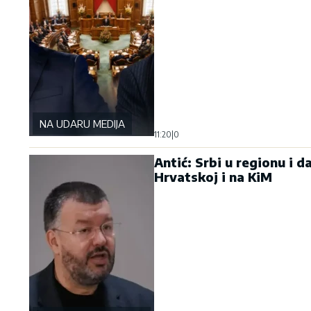
NA UDARU MEDIJA
11:20
|
0
Antić: Srbi u regionu i d
Hrvatskoj i na KiM