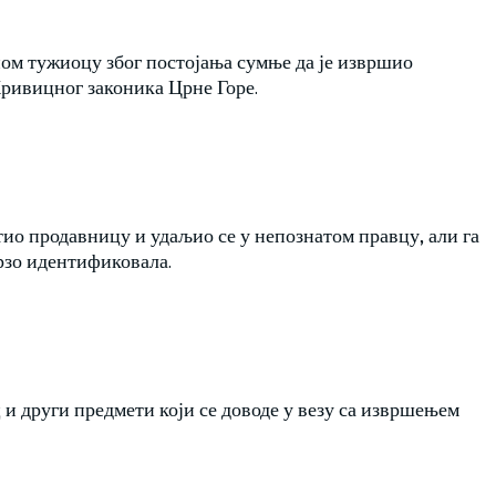
ом тужиоцу због постојања сумње да је извршио
Кривицног законика Црне Горе.
ио продавницу и удаљио се у непознатом правцу, али га
брзо идентификовала.
и други предмети који се доводе у везу са извршењем