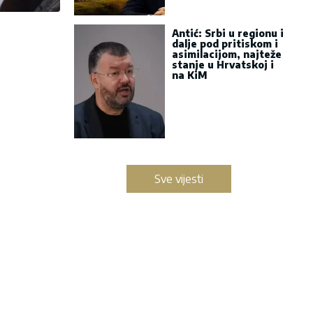
Antić: Srbi u regionu i
dalje pod pritiskom i
asimilacijom, najteže
stanje u Hrvatskoj i
na KiM
Sve vijesti