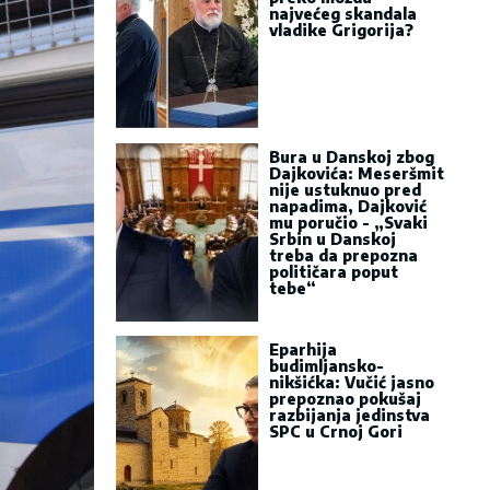
najvećeg skandala
vladike Grigorija?
Bura u Danskoj zbog
Dajkovića: Meseršmit
nije ustuknuo pred
napadima, Dajković
mu poručio - „Svaki
Srbin u Danskoj
treba da prepozna
političara poput
tebe“
Eparhija
budimljansko-
nikšićka: Vučić jasno
prepoznao pokušaj
razbijanja jedinstva
SPC u Crnoj Gori