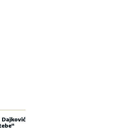
 Dajković
 tebe“