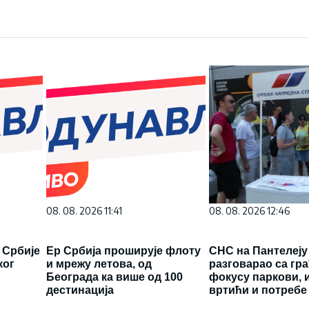
08. 08. 2026 11:41
08. 08. 2026 12:46
 Србије
Ер Србија проширује флоту
СНС на Пантелеју
ког
и мрежу летова, од
разговарао са гр
Београда ка више од 100
фокусу паркови, 
дестинација
вртићи и потребе