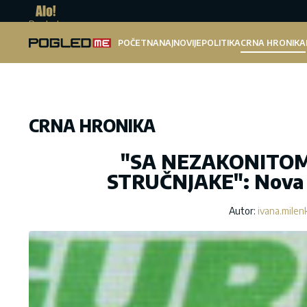
Pogled.me
POČETNA
NAJNOVIJE
POLITIKA
CRNA HRONIKA
CRNA HRONIKA
"SA NEZAKONITO
STRUČNJAKE": Nova p
Autor:
ivana.milen