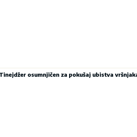
inejdžer osumnjičen za pokušaj ubistva vršnjak