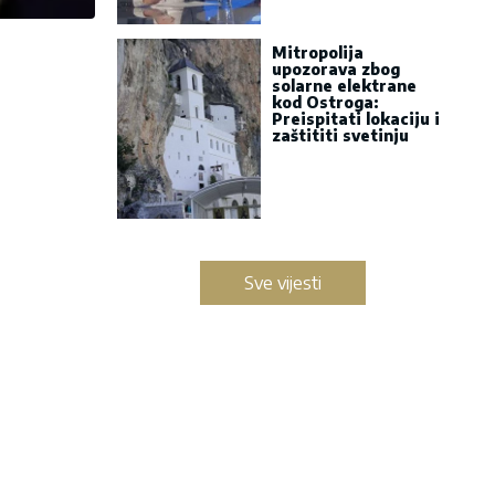
Mitropolija
upozorava zbog
solarne elektrane
kod Ostroga:
Preispitati lokaciju i
zaštititi svetinju
Sve vijesti