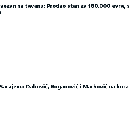
ezan na tavanu: Prodao stan za 180.000 evra, 
n
 Sarajevu: Dabović, Roganović i Marković na kor