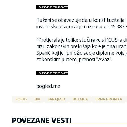
Tuženi se obavezuje da u korist tužitelja 
invalidsko osiguranje u iznosu od 15.387
"Protjerala je tolike stučnjake s KCUS-a
nizu zakonskih prekršaja koje je ona uradila
Spahić koji je i priložio svoje diplome ko
zakonskim putem, prenosi "Avaz".
pogled.me
FOKUS
BIH
SARAJEVO
BOLNICA
CRNA HRONIKA
POVEZANE VESTI