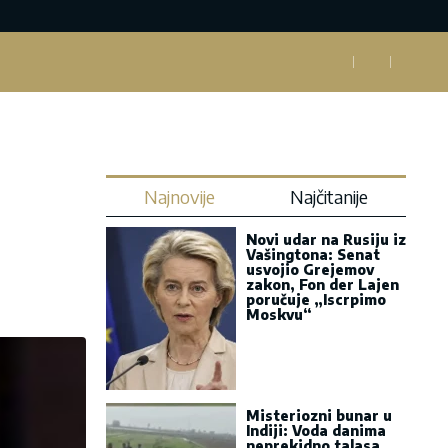
Najnovije
Najčitanije
Novi udar na Rusiju iz
Vašingtona: Senat
usvojio Grejemov
zakon, Fon der Lajen
poručuje „Iscrpimo
Moskvu“
Misteriozni bunar u
Indiji: Voda danima
neprekidno talasa,