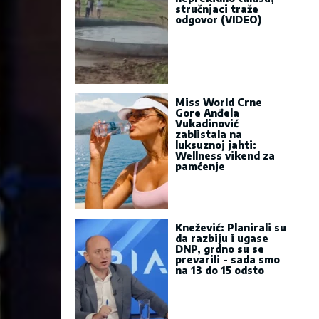
stručnjaci traže
odgovor (VIDEO)
Miss World Crne
Gore Anđela
Vukadinović
zablistala na
luksuznoj jahti:
Wellness vikend za
pamćenje
Knežević: Planirali su
da razbiju i ugase
DNP, grdno su se
prevarili - sada smo
na 13 do 15 odsto