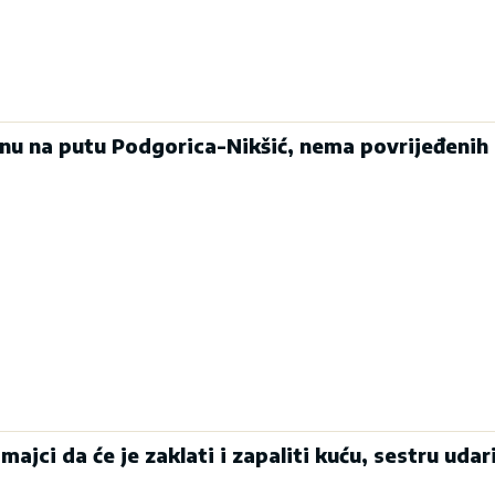
enu na putu Podgorica-Nikšić, nema povrijeđenih
majci da će je zaklati i zapaliti kuću, sestru udari