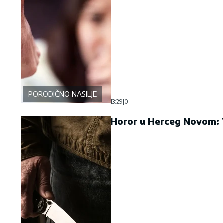
PORODIČNO NASILJE
13:29
|
0
Horor u Herceg Novom: T