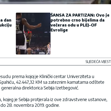
ŠANSA ZA PARTIZAN: Ovo je
ra dan
potrebno crno bijelima da
ukciju
večeras odu u PLEJ-OF
Evrolige
SLJEDEĆA VIJEST
esudu prema kojoj je Klinički centar Univerziteta u
u Spahiću, 42.447,32 KM sa zateznim kamatama odštete
 generalna direktorica Sebija Izetbegović.
 kojeg je Sebija protjerala iz ove zdravstvene ustanove,
7. do 28. novembra 2019. godine.