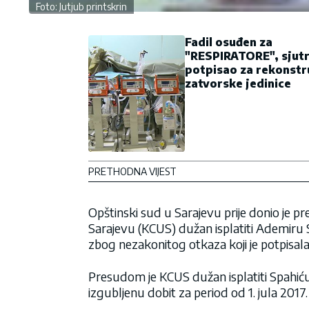
Foto: Jutjub printskrin
Fadil osuđen za
"RESPIRATORE", sjut
potpisao za rekonstr
zatvorske jedinice
PRETHODNA VIJEST
Opštinski sud u Sarajevu prije donio je pr
Sarajevu (KCUS) dužan isplatiti Ademir
zbog nezakonitog otkaza koji je potpisala
Presudom je KCUS dužan isplatiti Spahiću,
izgubljenu dobit za period od 1. jula 201