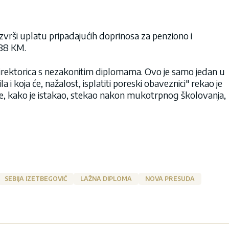
izvrši uplatu pripadajućih doprinosa za penziono i
,88 KM.
 direktorica s nezakonitim diplomama. Ovo je samo jedan u
 i koja će, nažalost, isplatiti poreski obaveznici" rekao je
je je, kako je istakao, stekao nakon mukotrpnog školovanja,
SEBIJA IZETBEGOVIĆ
LAŽNA DIPLOMA
NOVA PRESUDA