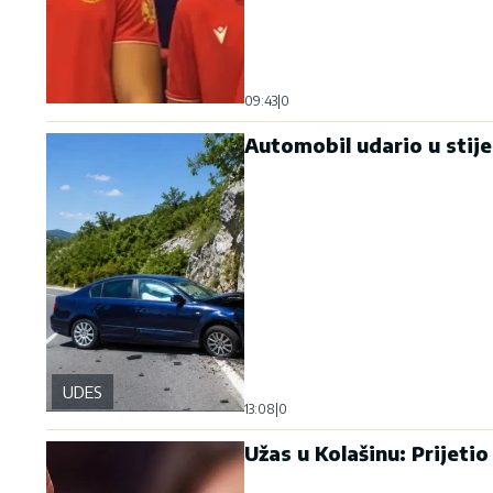
09:43
|
0
Automobil udario u stij
UDES
13:08
|
0
Užas u Kolašinu: Prijetio 