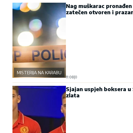
Nag muškarac pronađen v
zatečen otvoren i praza
MISTERIJA NA KARABURMI
11:08
|
0
Sjajan uspjeh boksera u
zlata