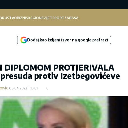
DRUŠTVO
BIZNIS
REGION
SVIJET
SPORT
ZABAVA
Dodaj kao željeni izvor na google pretrazi
M DIPLOMOM PROTJERIVALA
resuda protiv Izetbegovićeve
kovic
06.04.2023.
15:01
0