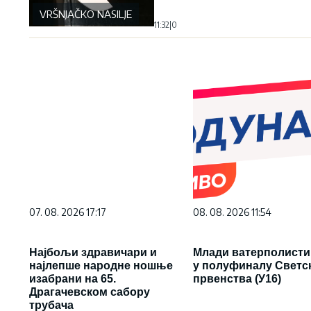
VRŠNJAČKO NASILJE
11:32
|
0
07. 08. 2026 17:17
08. 08. 2026 11:54
Најбољи здравичари и
Млади ватерполисти
најлепше народне ношње
у полуфиналу Светс
изабрани на 65.
првенства (У16)
Драгачевском сабору
трубача