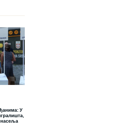
ађанима: У
игралишта,
 насеља