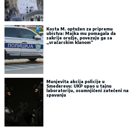
Kosta M. optužen za pripremu
ubistva: Majka mu pomagala da
sakrije oružje, povezuju ga sa
„vračarskim klanom“
Munjevita akcija policije u
Smederevu: UKP upao u tajnu
laboratoriju, osumnjičeni zatečeni na
spavanju