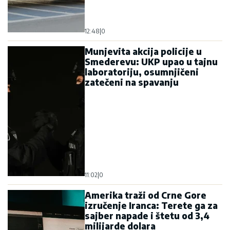
12:48
|
0
Munjevita akcija policije u
Smederevu: UKP upao u tajnu
laboratoriju, osumnjičeni
zatečeni na spavanju
11:02
|
0
Amerika traži od Crne Gore
izručenje Iranca: Terete ga za
sajber napade i štetu od 3,4
milijarde dolara