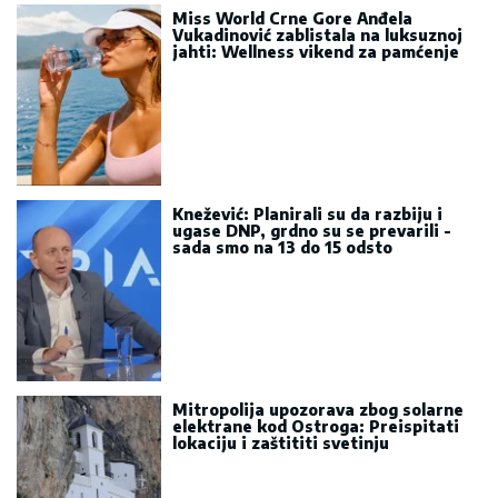
Miss World Crne Gore Anđela
Vukadinović zablistala na luksuznoj
jahti: Wellness vikend za pamćenje
Knežević: Planirali su da razbiju i
ugase DNP, grdno su se prevarili -
sada smo na 13 do 15 odsto
Mitropolija upozorava zbog solarne
elektrane kod Ostroga: Preispitati
lokaciju i zaštititi svetinju