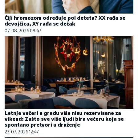
Čiji hromozom određuje pol deteta? XX rađa se
devojčica, XY rađa se dečak
07. 08. 2026 09:47
Letnje večeri u gradu više nisu rezervisane za
vikend: Zašto sve više ljudi bira večeru koja se
spontano pretvori u druženje
23. 07. 2026 12:47