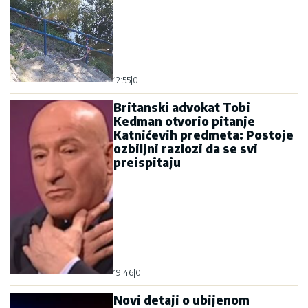
12:55
|
0
Britanski advokat Tobi
Kedman otvorio pitanje
Katnićevih predmeta: Postoje
ozbiljni razlozi da se svi
preispitaju
19:46
|
0
Novi detaji o ubijenom