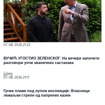
07. 08. 2026 21:23
ВУЧИЋ УГОСТИО ЗЕЛЕНСКОГ: На вечери започети
разговори уочи званичних састанака
07. 08. 2026 21:17
Грчке плаже под лупом инспекције: Власници
лежаљки стрепе од папрених казни