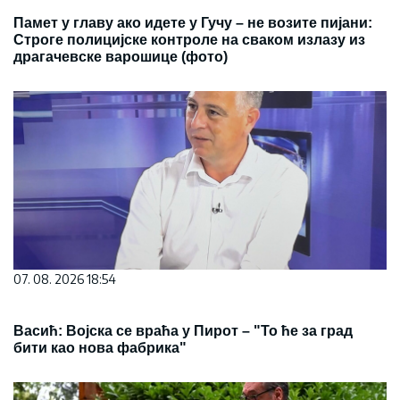
Памет у главу ако идете у Гучу – не возите пијани:
Строге полицијске контроле на сваком излазу из
драгачевске варошице (фото)
07. 08. 2026 18:54
Васић: Војска се враћа у Пирот – "То ће за град
бити као нова фабрика"