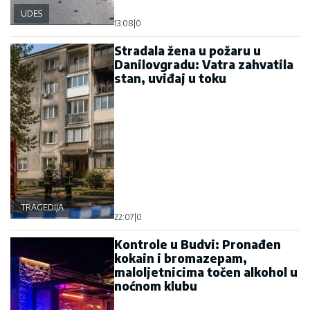
UDES
13:08
|
0
Stradala žena u požaru u
Danilovgradu: Vatra zahvatila
stan, uviđaj u toku
TRAGEDIJA
22:07
|
0
Kontrole u Budvi: Pronađen
kokain i bromazepam,
maloljetnicima točen alkohol u
noćnom klubu