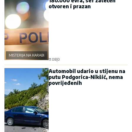
180.000 evra, sef zatečen
otvoren i prazan
MISTERIJA NA KARABURMI
11:08
|
0
Automobil udario u stijenu na
putu Podgorica-Nikšić, nema
povrijeđenih