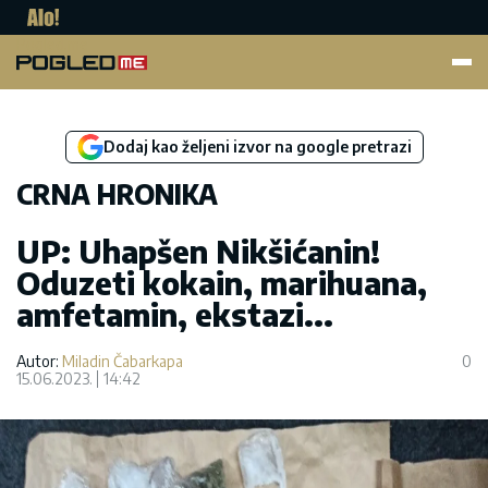
Pogled.me
Dodaj kao željeni izvor na google pretrazi
CRNA HRONIKA
UP: Uhapšen Nikšićanin!
Oduzeti kokain, marihuana,
amfetamin, ekstazi...
Autor:
Miladin Čabarkapa
0
15.06.2023.
14:42