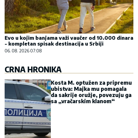
Evo u kojim banjama važi vaučer od 10.000 dinara
- kompletan spisak destinacija u Srbiji
06. 08. 2026 07:08
CRNA HRONIKA
Kosta M. optužen za pripremu
ubistva: Majka mu pomagala
da sakrije oružje, povezuju ga
sa „vračarskim klanom“