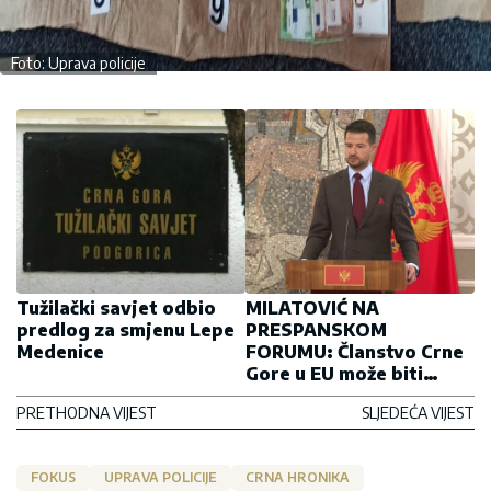
Foto: Uprava policije
Tužilački savjet odbio
MILATOVIĆ NA
predlog za smjenu Lepe
PRESPANSKOM
Medenice
FORUMU: Članstvo Crne
Gore u EU može biti
pozitivan signal za cio
PRETHODNA VIJEST
SLJEDEĆA VIJEST
Zapadni Balkan
FOKUS
UPRAVA POLICIJE
CRNA HRONIKA