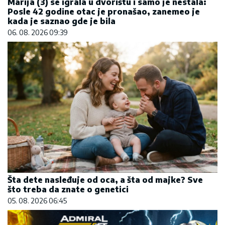
Marija (3) se igrala u dvorištu i samo je nestala:
Posle 42 godine otac je pronašao, zanemeo je
kada je saznao gde je bila
06. 08. 2026 09:39
Šta dete nasleđuje od oca, a šta od majke? Sve
što treba da znate o genetici
05. 08. 2026 06:45