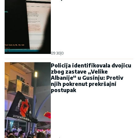
09:30
|
0
Policija identifikovala dvojicu
zbog zastave „Velike
Albanije“ u Gusinju: Protiv
njih pokrenut prekršajni
postupak