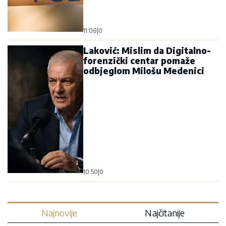
11:08
|
0
Laković: Mislim da Digitalno-
forenzički centar pomaže
odbjeglom Milošu Medenici
10:50
|
0
Najnovije
Najčitanije