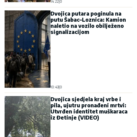
14:22
|
0
Dvojica putara poginula na
putu Šabac–Loznica: Kamion
naletio na vozilo obilježeno
signalizacijom
10:43
|
0
Dvojica sjedjela kraj vrbe i
pila, ujutru pronađeni mrtvi:
Utvrđen identitet muškaraca
iz Đetinje (VIDEO)