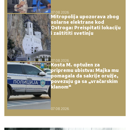
07.08.2026.
Mitropolija upozorava zbog
solarne elektrane kod
Ostroga: Preispitati lokaciju
i zaštititi svetinju
07.08.2026.
Kosta M. optužen za
pripremu ubistva: Majka mu
pomagala da sakrije oružje,
povezuju ga sa „vračarskim
klanom“
07.08.2026.