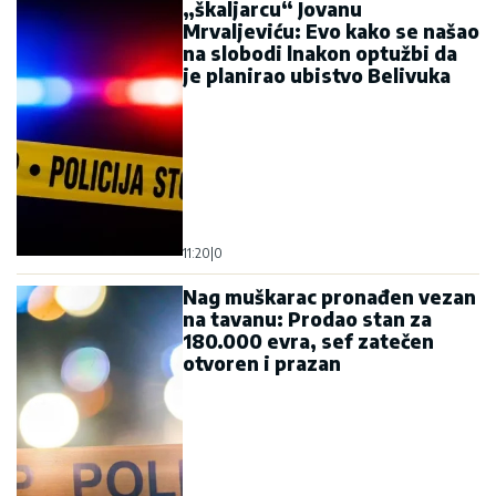
„škaljarcu“ Jovanu
Mrvaljeviću: Evo kako se našao
na slobodi lnakon optužbi da
je planirao ubistvo Belivuka
11:20
|
0
Nag muškarac pronađen vezan
na tavanu: Prodao stan za
180.000 evra, sef zatečen
otvoren i prazan