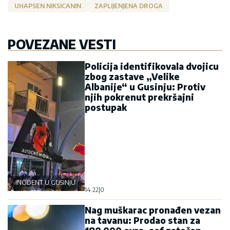
UHAPSEN NIKSICANIN
ZAPLIJENJENA DROGA
POVEZANE VESTI
Policija identifikovala dvojicu
zbog zastave „Velike
Albanije“ u Gusinju: Protiv
njih pokrenut prekršajni
postupak
INCIDENT U GUSINJU
14:22
|
0
Nag muškarac pronađen vezan
na tavanu: Prodao stan za