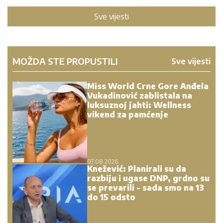
Sve vijesti
MOŽDA STE PROPUSTILI
Sve vijesti
Miss World Crne Gore Anđela
Vukadinović zablistala na
luksuznoj jahti: Wellness
vikend za pamćenje
07.08.2026.
Knežević: Planirali su da
razbiju i ugase DNP, grdno su
se prevarili - sada smo na 13
do 15 odsto