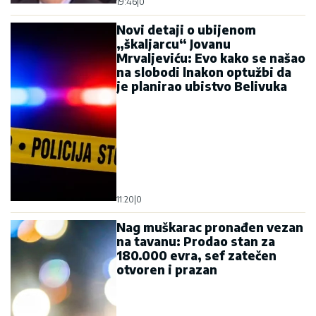
19:46
|
0
Novi detaji o ubijenom
„škaljarcu“ Jovanu
Mrvaljeviću: Evo kako se našao
na slobodi lnakon optužbi da
je planirao ubistvo Belivuka
11:20
|
0
Nag muškarac pronađen vezan
na tavanu: Prodao stan za
180.000 evra, sef zatečen
otvoren i prazan