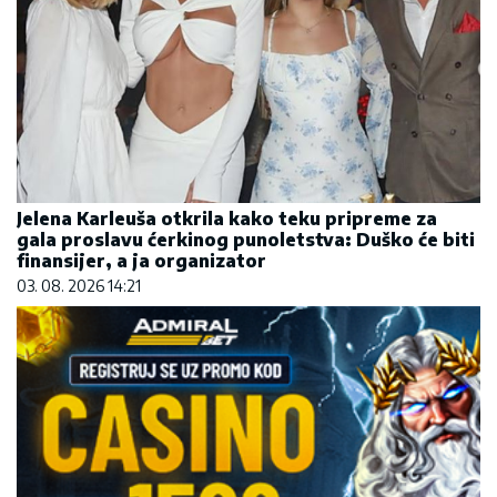
Jelena Karleuša otkrila kako teku pripreme za
gala proslavu ćerkinog punoletstva: Duško će biti
finansijer, a ja organizator
03. 08. 2026 14:21