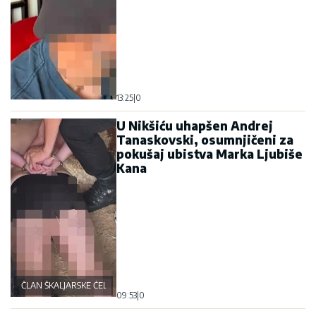
13:25
|
0
U Nikšiću uhapšen Andrej
Tanaskovski, osumnjičeni za
pokušaj ubistva Marka Ljubiše
Kana
ČLAN ŠKALJARSKE ĆELIJE
09:53
|
0