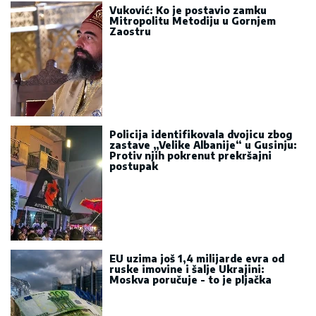
Vuković: Ko je postavio zamku
Mitropolitu Metodiju u Gornjem
Zaostru
Policija identifikovala dvojicu zbog
zastave „Velike Albanije“ u Gusinju:
Protiv njih pokrenut prekršajni
postupak
EU uzima još 1,4 milijarde evra od
ruske imovine i šalje Ukrajini:
Moskva poručuje - to je pljačka