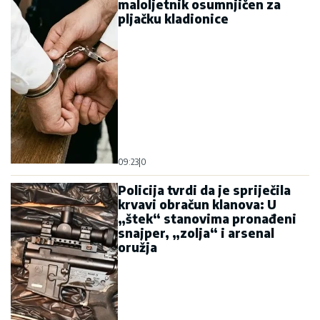
maloljetnik osumnjičen za
pljačku kladionice
09:23
|
0
Policija tvrdi da je spriječila
krvavi obračun klanova: U
„štek“ stanovima pronađeni
snajper, „zolja“ i arsenal
oružja