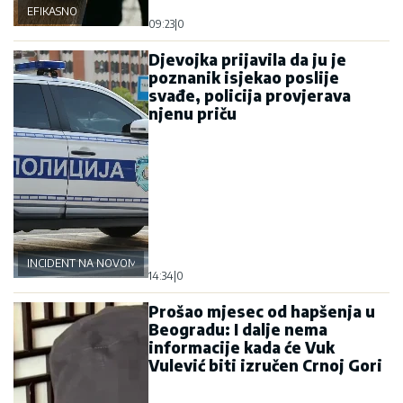
EFIKASNO
09:23
|
0
Djevojka prijavila da ju je
poznanik isjekao poslije
svađe, policija provjerava
njenu priču
INCIDENT NA NOVOM BEOGRADU
14:34
|
0
Prošao mjesec od hapšenja u
Beogradu: I dalje nema
informacije kada će Vuk
Vulević biti izručen Crnoj Gori