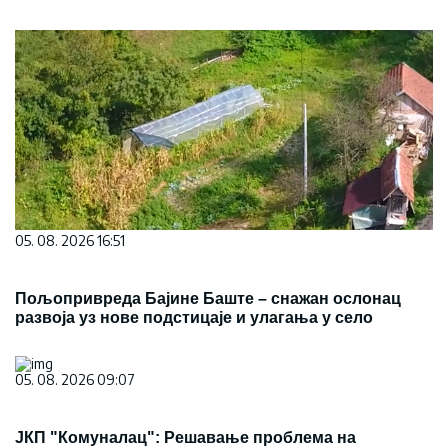
05. 08. 2026 16:51
Пољопривреда Бајине Баште – снажан ослонац
развоја уз нове подстицаје и улагања у село
05. 08. 2026 09:07
ЈКП "Комуналац": Решавање проблема на