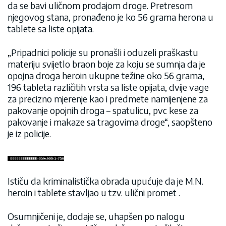
da se bavi uličnom prodajom droge. Pretresom
njegovog stana, pronađeno je ko 56 grama herona u
tablete sa liste opijata.
„Pripadnici policije su pronašli i oduzeli praškastu
materiju svijetlo braon boje za koju se sumnja da je
opojna droga heroin ukupne težine oko 56 grama,
196 tableta različitih vrsta sa liste opijata, dvije vage
za precizno mjerenje kao i predmete namijenjene za
pakovanje opojnih droga – spatulicu, pvc kese za
pakovanje i makaze sa tragovima droge“, saopšteno
je iz policije.
Ističu da kriminalistička obrada upućuje da je M.N.
heroin i tablete stavljao u tzv. ulični promet .
Osumnjičeni je, dodaje se, uhapšen po nalogu