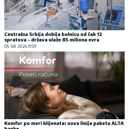
Centralna Srbija dobija bolnicu od čak 12
spratova - država ulaže 85 miliona evra
05. 08. 2026 11:59
Komfor po meri klijenata: nova linija paketa ALTA
banke