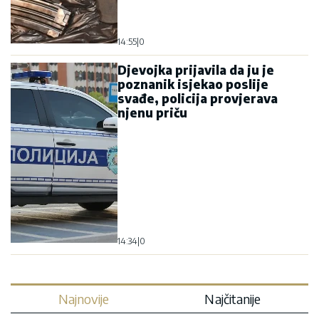
14:55
|
0
Djevojka prijavila da ju je
poznanik isjekao poslije
svađe, policija provjerava
njenu priču
14:34
|
0
Najnovije
Najčitanije