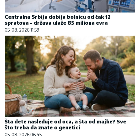
Centralna Srbija dobija bolnicu od čak 12
spratova - država ulaže 85 miliona evra
05. 08. 2026 11:59
Šta dete nasleđuje od oca, a šta od majke? Sve
što treba da znate o genetici
05. 08. 2026 06:45