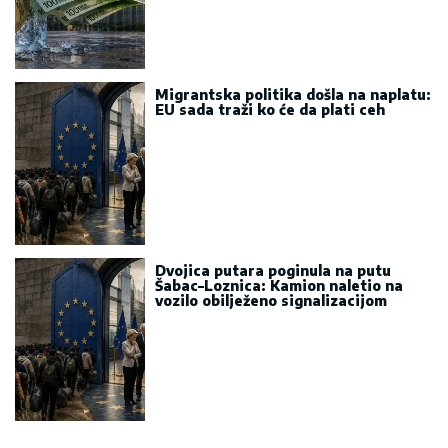
Migrantska politika došla na naplatu:
EU sada traži ko će da plati ceh
Dvojica putara poginula na putu
Šabac–Loznica: Kamion naletio na
vozilo obilježeno signalizacijom