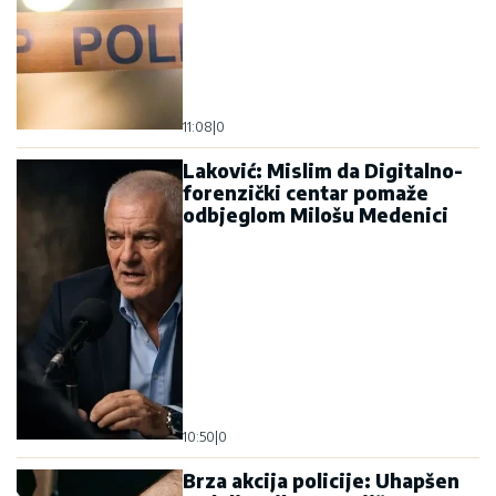
11:08
|
0
Laković: Mislim da Digitalno-
forenzički centar pomaže
odbjeglom Milošu Medenici
10:50
|
0
Brza akcija policije: Uhapšen