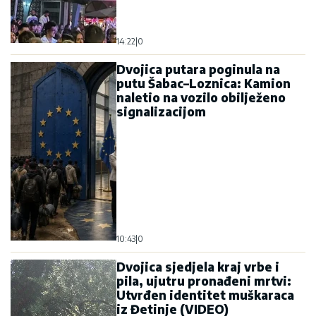
14:22
|
0
Dvojica putara poginula na
putu Šabac–Loznica: Kamion
naletio na vozilo obilježeno
signalizacijom
10:43
|
0
Dvojica sjedjela kraj vrbe i
pila, ujutru pronađeni mrtvi:
Utvrđen identitet muškaraca
iz Đetinje (VIDEO)