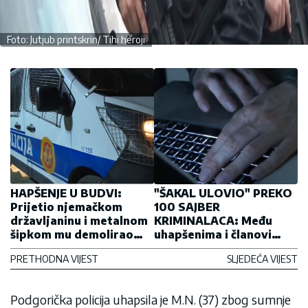
Foto: Jutjub printskrin/ Tihi heroji
HAPŠENJE U BUDVI:
"ŠAKAL ULOVIO" PREKO
Prijetio njemačkom
100 SAJBER
državljaninu i metalnom
KRIMINALACA: Među
šipkom mu demolirao
uhapšenima i članovi
auto
"Crne sekire"
PRETHODNA VIJEST
SLJEDEĆA VIJEST
Podgorička policija uhapsila je M.N. (37) zbog sumnje