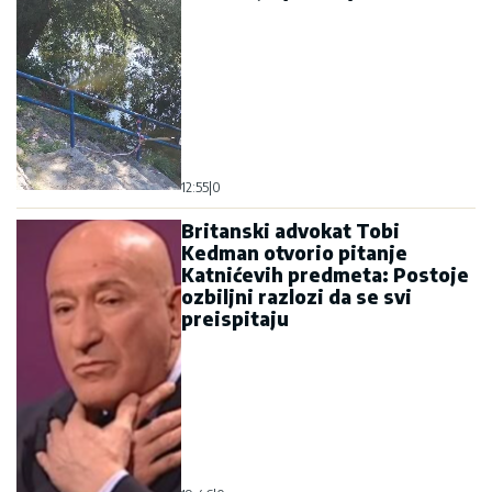
12:55
|
0
Britanski advokat Tobi
Kedman otvorio pitanje
Katnićevih predmeta: Postoje
ozbiljni razlozi da se svi
preispitaju