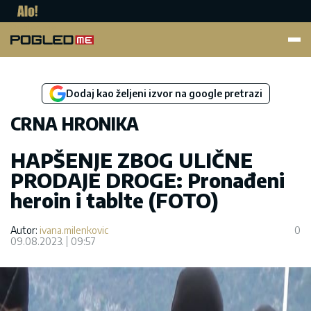
Pogled.me
Dodaj kao željeni izvor na google pretrazi
CRNA HRONIKA
HAPŠENJE ZBOG ULIČNE
PRODAJE DROGE: Pronađeni
heroin i tablte (FOTO)
Autor:
ivana.milenkovic
0
09.08.2023.
09:57