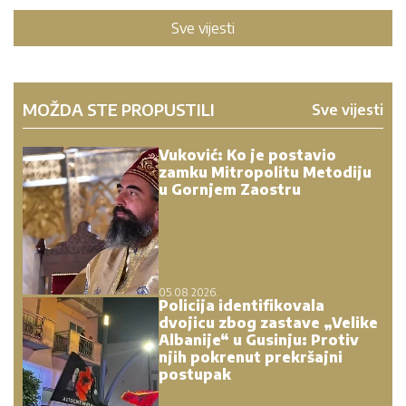
Sve vijesti
MOŽDA STE PROPUSTILI
Sve vijesti
Vuković: Ko je postavio
zamku Mitropolitu Metodiju
u Gornjem Zaostru
05.08.2026.
Policija identifikovala
dvojicu zbog zastave „Velike
Albanije“ u Gusinju: Protiv
njih pokrenut prekršajni
postupak