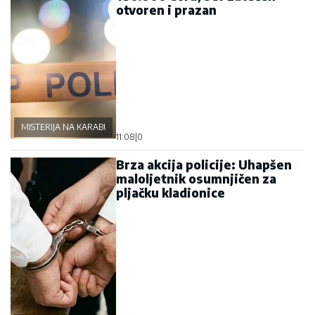
otvoren i prazan
MISTERIJA NA KARABURMI
11:08
|
0
Brza akcija policije: Uhapšen
maloljetnik osumnjičen za
pljačku kladionice