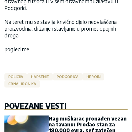
državnog tužioca u Višem državnom tužilaštvu u
Podgorici.
Na teret mu se stavlja krivično djelo neovlašćena
proizvodnja, držanje i stavljanje u promet opojnih
droga.
pogled.me
POLICIJA
HAPSENJE
PODGORICA
HEROIN
CRNA HRONIKA
POVEZANE VESTI
Nag muškarac pronađen vezan
na tavanu: Prodao stan za
180.000 evra, sef zatečen