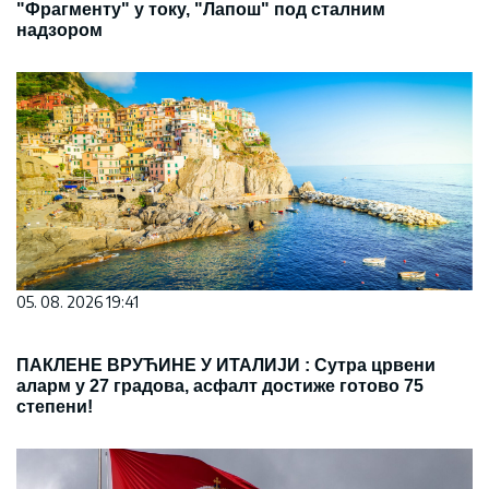
"Фрагменту" у току, "Лапош" под сталним
надзором
05. 08. 2026 19:41
ПАКЛЕНЕ ВРУЋИНЕ У ИТАЛИЈИ : Сутра црвени
аларм у 27 градова, асфалт достиже готово 75
степени!