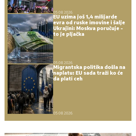
05.08.2026.
EU uzima još 1,4 milijarde
evra od ruske imovine i šalje
Ukrajini: Moskva poručuje -
to je pljačka
05.08.2026.
Migrantska politika došla na
naplatu: EU sada traži ko će
da plati ceh
05.08.2026.