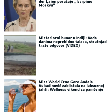
der Lajen poručuje „Iscrpimo
Moskvu“
Misteriozni bunar u Indiji: Voda
danima neprekidno talasa, stručnjaci
traže odgovor (VIDEO)
Miss World Crne Gore Anđela
Vukadinović zablistala na luksuznoj
jahti: Wellness vikend za pamćenje