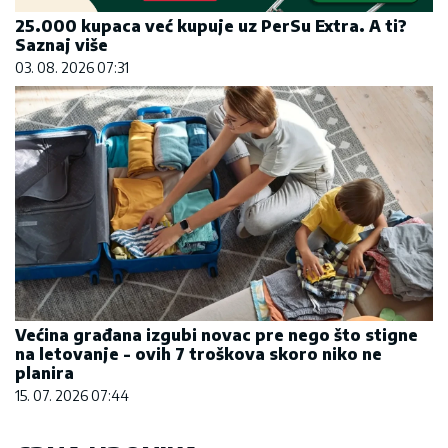
25.000 kupaca već kupuje uz PerSu Extra. A ti?
Saznaj više
03. 08. 2026 07:31
Većina građana izgubi novac pre nego što stigne
na letovanje - ovih 7 troškova skoro niko ne
planira
15. 07. 2026 07:44