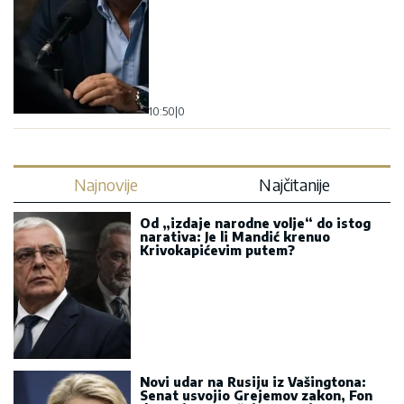
10:50
|
0
Najnovije
Najčitanije
Od „izdaje narodne volje“ do istog
narativa: Je li Mandić krenuo
Krivokapićevim putem?
Novi udar na Rusiju iz Vašingtona:
Senat usvojio Grejemov zakon, Fon