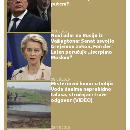
putem?
09.08.2026.
Novi udar na Rusiju iz
Vašingtona: Senat usvojio
Grejemov zakon, Fon der
Lajen poručuje „Iscrpimo
Moskvu“
08.08.2026.
Misteriozni bunar u Indiji:
Voda danima neprekidno
talasa, stručnjaci traže
odgovor (VIDEO)
08.08.2026.