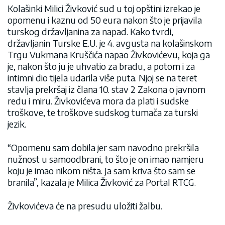
Kolašinki Milici Živković sud u toj opštini izrekao je
opomenu i kaznu od 50 eura nakon što je prijavila
turskog državljanina za napad. Kako tvrdi,
državljanin Turske E.U. je 4. avgusta na kolašinskom
Trgu Vukmana Kruščića napao Živkovićevu, koja ga
je, nakon što ju je uhvatio za bradu, a potom i za
intimni dio tijela udarila više puta. Njoj se na teret
stavlja prekršaj iz člana 10. stav 2 Zakona o javnom
redu i miru. Živkovićeva mora da plati i sudske
troškove, te troškove sudskog tumača za turski
jezik.
“Opomenu sam dobila jer sam navodno prekršila
nužnost u samoodbrani, to što je on imao namjeru
koju je imao nikom ništa. Ja sam kriva što sam se
branila”, kazala je Milica Živković za Portal RTCG.
Živkovićeva će na presudu uložiti žalbu.