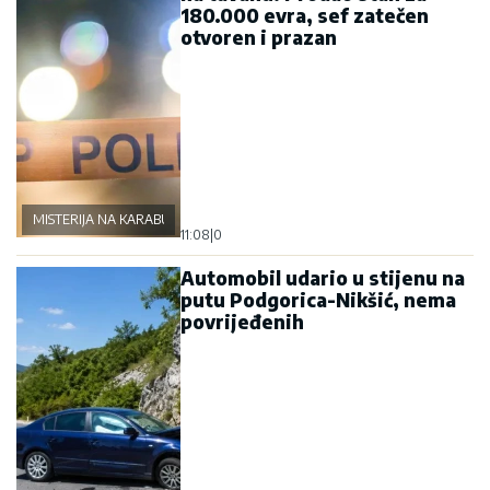
180.000 evra, sef zatečen
otvoren i prazan
MISTERIJA NA KARABURMI
11:08
|
0
Automobil udario u stijenu na
putu Podgorica-Nikšić, nema
povrijeđenih