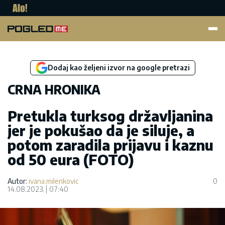
Pogled.me
Dodaj kao željeni izvor na google pretrazi
CRNA HRONIKA
Pretukla turksog državljanina
jer je pokušao da je siluje, a
potom zaradila prijavu i kaznu
od 50 eura (FOTO)
Autor:
ivana.milenkovic
0
14.08.2023.
07:40