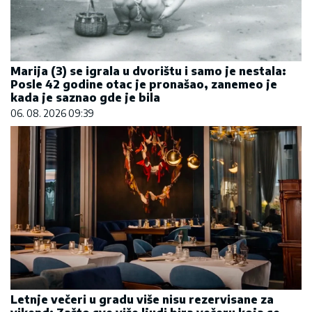
Marija (3) se igrala u dvorištu i samo je nestala:
Posle 42 godine otac je pronašao, zanemeo je
kada je saznao gde je bila
06. 08. 2026 09:39
Letnje večeri u gradu više nisu rezervisane za