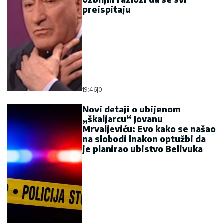
preispitaju
19:46
|
0
Novi detaji o ubijenom
„škaljarcu“ Jovanu
Mrvaljeviću: Evo kako se našao
na slobodi lnakon optužbi da
je planirao ubistvo Belivuka