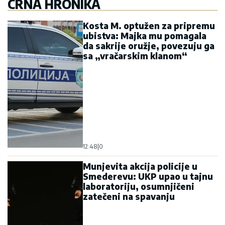
CRNA HRONIKA
Kosta M. optužen za pripremu
ubistva: Majka mu pomagala
da sakrije oružje, povezuju ga
sa „vračarskim klanom“
12:48
|
0
Munjevita akcija policije u
Smederevu: UKP upao u tajnu
laboratoriju, osumnjičeni
zatečeni na spavanju