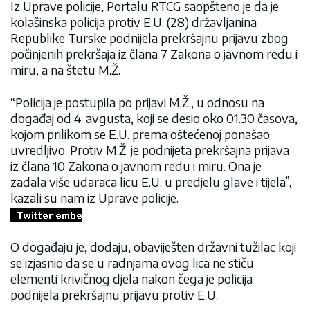
Iz Uprave policije, Portalu RTCG saopšteno je da je
kolašinska policija protiv E.U. (28) državljanina
Republike Turske podnijela prekršajnu prijavu zbog
počinjenih prekršaja iz člana 7 Zakona o javnom redu i
miru, a na štetu M.Ž.
“Policija je postupila po prijavi M.Ž., u odnosu na
događaj od 4. avgusta, koji se desio oko 01.30 časova,
kojom prilikom se E.U. prema oštećenoj ponašao
uvredljivo. Protiv M.Ž. je podnijeta prekršajna prijava
iz člana 10 Zakona o javnom redu i miru. Ona je
zadala više udaraca licu E.U. u predjelu glave i tijela”,
kazali su nam iz Uprave policije.
O događaju je, dodaju, obaviješten državni tužilac koji
se izjasnio da se u radnjama ovog lica ne stiču
elementi krivičnog djela nakon čega je policija
podnijela prekršajnu prijavu protiv E.U.