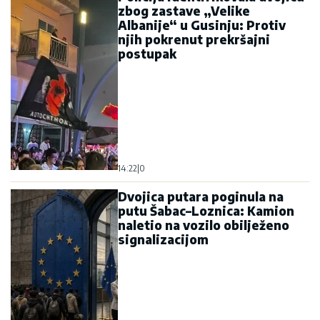
zbog zastave „Velike
Albanije“ u Gusinju: Protiv
njih pokrenut prekršajni
postupak
14:22
|
0
Dvojica putara poginula na
putu Šabac–Loznica: Kamion
naletio na vozilo obilježeno
signalizacijom