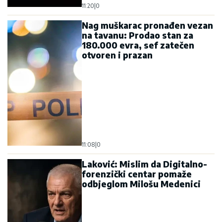
11:20
|
0
Nag muškarac pronađen vezan
na tavanu: Prodao stan za
180.000 evra, sef zatečen
otvoren i prazan
11:08
|
0
Laković: Mislim da Digitalno-
forenzički centar pomaže
odbjeglom Milošu Medenici