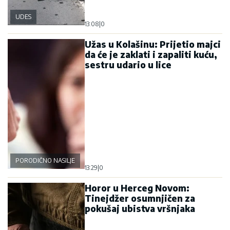
UDES
13:08
|
0
Užas u Kolašinu: Prijetio majci
da će je zaklati i zapaliti kuću,
sestru udario u lice
PORODIČNO NASILJE
13:29
|
0
Horor u Herceg Novom:
Tinejdžer osumnjičen za
pokušaj ubistva vršnjaka