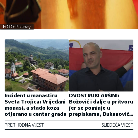
FOTO: Pixabay
Incident u manastiru
DVOSTRUKI ARŠINI:
Sveta Trojica: Vrijeđani
Božović i dalje u pritvoru
monasi, a stado koza
jer se pominje u
otjerano u centar grada
prepiskama, Đukanović
nedodirljiv i za
PRETHODNA VIJEST
SLJEDEĆA VIJEST
saslušanje zbog
SKANDALOZNIH tvrdnji