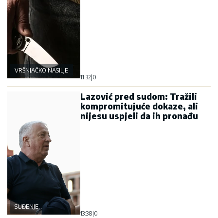
VRŠNJAČKO NASILJE
11:32
|
0
Lazović pred sudom: Tražili
kompromitujuće dokaze, ali
nijesu uspjeli da ih pronađu
SUĐENJE
13:38
|
0