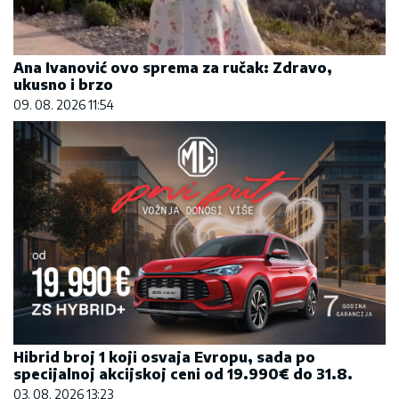
Ana Ivanović ovo sprema za ručak: Zdravo,
ukusno i brzo
09. 08. 2026 11:54
Hibrid broj 1 koji osvaja Evropu, sada po
specijalnoj akcijskoj ceni od 19.990€ do 31.8.
03. 08. 2026 13:23