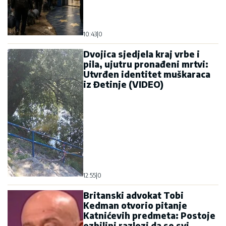
10:43
|
0
Dvojica sjedjela kraj vrbe i
pila, ujutru pronađeni mrtvi:
Utvrđen identitet muškaraca
iz Đetinje (VIDEO)
12:55
|
0
Britanski advokat Tobi
Kedman otvorio pitanje
Katnićevih predmeta: Postoje
ozbiljni razlozi da se svi