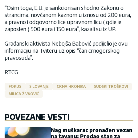
“Osim toga, E.U. je sankcionisan shodno Zakonu o
strancima, novčanom kaznom u iznosu od 200 eura,
a pravno i odgovorno lice upravnom licu ( gdje je
zaposlen ) 500 eura i 150 eura”, kazali su iz UP.
Građanski aktivista Nebojša Babović podijelio je ovu
informaciju na Tviteru uz opis “čari crnogorskog
pravosuđa”.
RTCG
FOKUS
SILOVANJE
CRNA HRONIKA
SUDSKI TROŠKOVI
MILICA ŽIVKOVIĆ
POVEZANE VESTI
Nag muškarac pronađen vezan
na tavanu: Prodao stan za