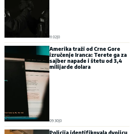
11:02
|
0
Amerika traži od Crne Gore
izručenje Iranca: Terete ga za
sajber napade i štetu od 3,4
milijarde dolara
09:30
|
0
Policija identifikovala dvojicu