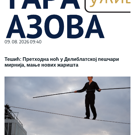
09. 08. 2026 09:40
Тешић: Претходна ноћ у Делиблатској пешчари
мирнија, мање нових жаришта