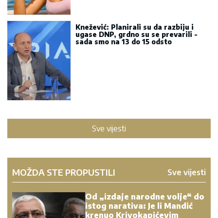
Knežević: Planirali su da razbiju i
ugase DNP, grdno su se prevarili -
sada smo na 13 do 15 odsto
Sve vijesti
MOŽDA STE PROPUSTILI
Sve vijesti
Od „izdaje narodne volje“ do
istog narativa: Je li Mandić
krenuo Krivokapićevim