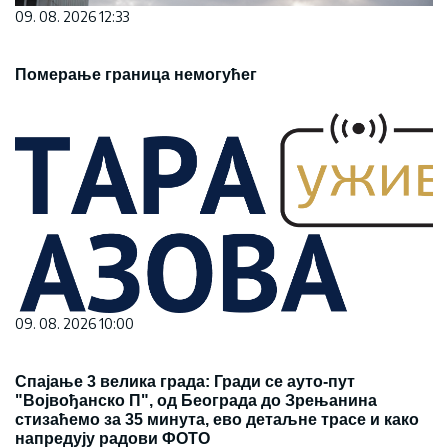
09. 08. 2026 12:33
Померање граница немогућег
09. 08. 2026 10:00
Спајање 3 велика града: Гради се ауто-пут
"Војвођанско П", од Београда до Зрењанина
стизаћемо за 35 минута, ево детаљне трасе и како
напредују радови ФОТО