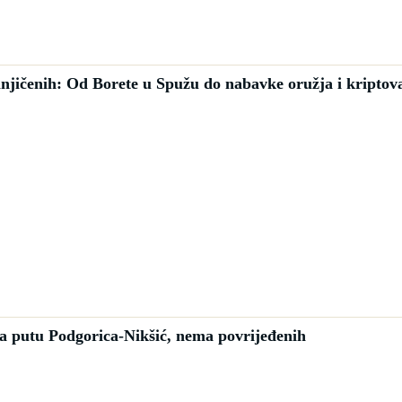
mnjičenih: Od Borete u Spužu do nabavke oružja i kriptov
na putu Podgorica-Nikšić, nema povrijeđenih