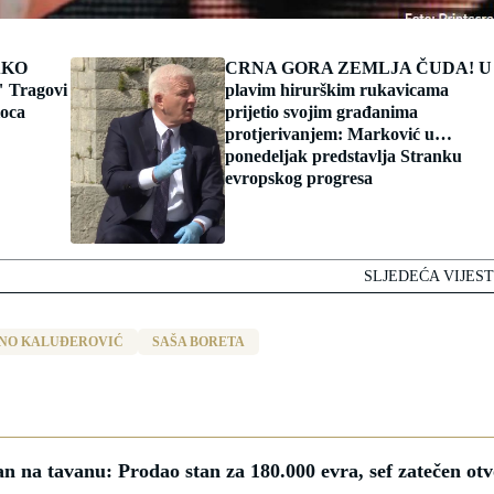
AKO
CRNA GORA ZEMLJA ČUDA! U
Tragovi
plavim hirurškim rukavicama
ioca
prijetio svojim građanima
protjerivanjem: Marković u
ponedeljak predstavlja Stranku
evropskog progresa
SLJEDEĆA VIJEST
NO KALUĐEROVIĆ
SAŠA BORETA
na tavanu: Prodao stan za 180.000 evra, sef zatečen otv