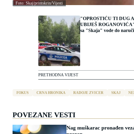
Foto: Skaj/printskrin/Vijesti
"OPROSTIĆU TI DUG 
UBIJEŠ ROGANOVIĆA" 
sa "Skaja" vode do naruč
PRETHODNA VIJEST
FOKUS
CRNA HRONIKA
RADOJE ZVICER
SKAJ
NE
POVEZANE VESTI
Nag muškarac pronađen vezan 