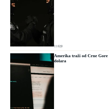
11:02
|
0
Amerika traži od Crne Gore i
dolara