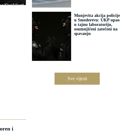
Munjevita akcija policije
u Smederevu: UKP upao
u tajnu laboratoriju,
osumnjičeni zatečeni na
spavanju
Sve vijesti
oren i