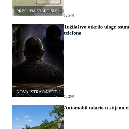
PRESUDA VIŠEG SUDA
12:54
|
0
Tužilaštvo otkrilo uloge osu
telefona
NOVA ISTRAGA SDT-A
10:20
|
0
Automobil udario u stijenu 