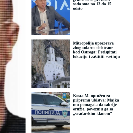
sada smo na 13 do 15
odsto
Mitropolija upozorava
zbog solarne elektrane
kod Ostroga: Preispitati
lokaciju i zaštititi svetinju
Kosta M. optužen za
pripremu ubistva: Majka
mu pomagala da sakrije
oružje, povezuju ga sa
„vračarskim klanom“