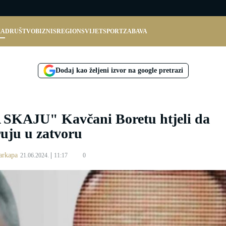
KA
DRUŠTVO
BIZNIS
REGION
SVIJET
SPORT
ZABAVA
Dodaj kao željeni izvor na google pretrazi
KAJU" Kavčani Boretu htjeli da
ruju u zatvoru
arkapa
21.06.2024.
11:17
0