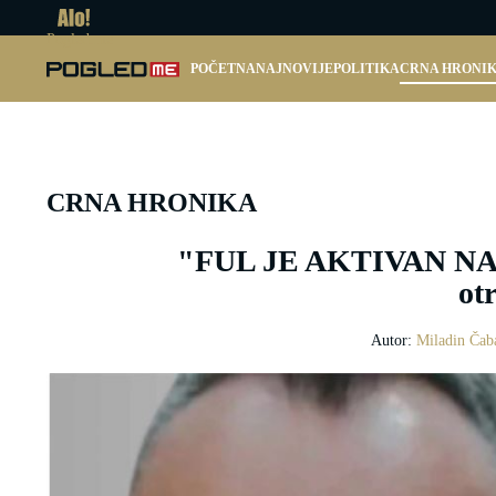
Pogled.me
POČETNA
NAJNOVIJE
POLITIKA
CRNA HRONI
CRNA HRONIKA
"FUL JE AKTIVAN NA S
ot
Autor:
Miladin Čab