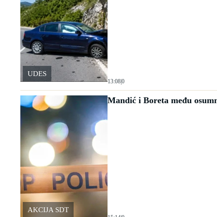
UDES
13:08
|
0
Mandić i Boreta među osumn
AKCIJA SDT