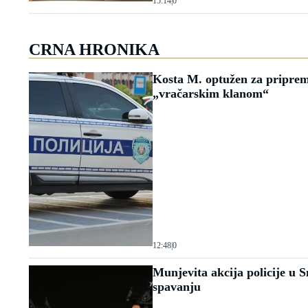
15:14
|
0
CRNA HRONIKA
Kosta M. optužen za priprem
„vračarskim klanom“
12:48
|
0
Munjevita akcija policije u 
spavanju