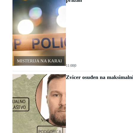
prazan
MISTERIJA NA KARABURMI
11:08
|
0
Zvicer osuđen na maksimalni