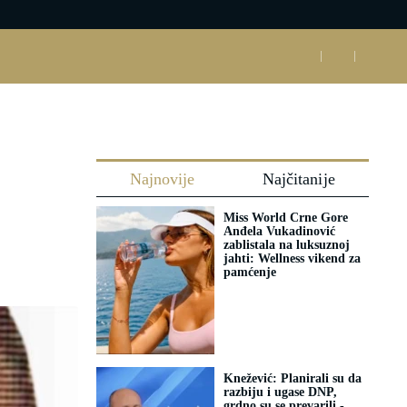
Najnovije
Najčitanije
Miss World Crne Gore
Anđela Vukadinović
zablistala na luksuznoj
jahti: Wellness vikend za
pamćenje
Knežević: Planirali su da
razbiju i ugase DNP,
grdno su se prevarili -