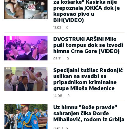
za košarke" Kasirka nije
prepoznala JOKIĆA dok je
kupovao pivo u
BiH(VIDEO)
12:02
|
0
DVOSTRUKI ARŠINI Milo
puši tompus dok se izvodi
himna Crne Gore (VIDEO)
09:21
|
0
Specijalni tužilac Radonjić
uslikan na svadbi sa
pripadnikom kriminalne
grupe Miloša Medenice
14:08
|
0
Uz himnu "Bože pravde"
sahranjen čika Đorđe
Mihailović, rodom iz Grblja
12:52
|
0