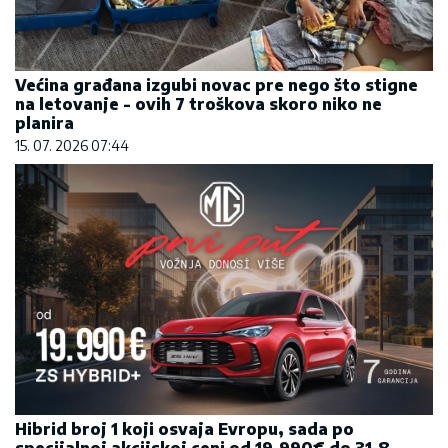
Većina građana izgubi novac pre nego što stigne
na letovanje - ovih 7 troškova skoro niko ne
planira
15. 07. 2026 07:44
Hibrid broj 1 koji osvaja Evropu, sada po
specijalnoj akcijskoj ceni od 19.990€ do 31.8.