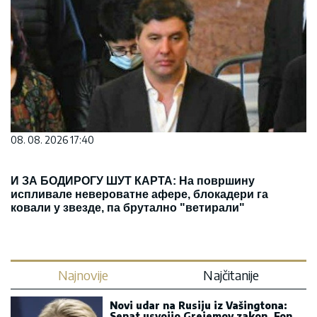
08. 08. 2026 17:40
И ЗА БОДИРОГУ ШУТ КАРТА: На површину
испливале невероватне афере, блокадери га
ковали у звезде, па брутално "ветирали"
Najnovije
Najčitanije
Novi udar na Rusiju iz Vašingtona:
Senat usvojio Grejemov zakon, Fon