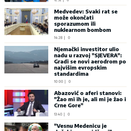
Medvedev: Svaki rat se
može okončati
sporazumom ili
nuklearnom bombom
14:28
|
0
Njemački investitor ulio
nadu u razvoj "SJEVERA":
Gradi se novi aerodrom po
najvišim evropskim
standardima
10:00
|
0
Abazović o aferi stanovi:
"Žao mi ih je, ali mi je žao i
Crne Gore"
13:40
|
0
"Vesnu Medenicu je