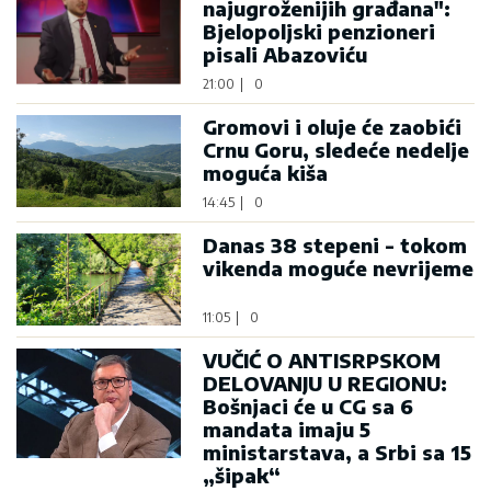
najugroženijih građana":
Bjelopoljski penzioneri
pisali Abazoviću
21:00
|
0
Gromovi i oluje će zaobići
Crnu Goru, sledeće nedelje
moguća kiša
14:45
|
0
Danas 38 stepeni - tokom
vikenda moguće nevrijeme
11:05
|
0
VUČIĆ O ANTISRPSKOM
DELOVANJU U REGIONU:
Bošnjaci će u CG sa 6
mandata imaju 5
ministarstava, a Srbi sa 15
„šipak“