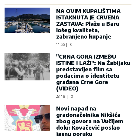
NA OVIM KUPALIŠTIMA
ISTAKNUTA JE CRVENA
ZASTAVA: Plaže u Baru
lošeg kvaliteta,
zabranjeno kupanje
14:56
|
0
"CRNA GORA IZMEĐU
ISTINE I LAŽI": Na Žabljaku
predstavljen film sa
podacima o identitetu
građana Crne Gore
(VIDEO)
23:48
|
0
Novi napad na
gradonačelnika Nikšića
zbog govora na Vučijem
dolu: Kovačević poslao
jasnu poruku