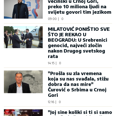
većinski u Crnoj Gori,
preko 10 miliona ljudi na
svijetu govori tim jezikom
09:00
|
0
MILATOVIĆ PONIŠTIO SVE
ŠTO JE REKAO U
BEOGRADU: U Srebrenici
genocid, najveći zločin
nakon Drugog svetskog
rata
14:15
|
0
"Prošla su zla vremena
koja su nas svađala, stižu
dobra da nas mire"
Čurović o Srbima u Crnoj
Gori
12:16
|
0
"Joj sine koliki si ti si samo