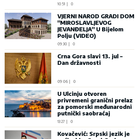
10:51
|
0
VJERNI NAROD GRADI DOM
''MIROSLAVLJEVOG
JEVANĐELJA'' U Bijelom
Polju (VIDEO)
09:30
|
0
Crna Gora slavi 13. jul –
Dan državnosti
09:06
|
0
U Ulcinju otvoren
privremeni granični prelaz
za pomorski međunarodni
putnički saobraćaj
13:27
|
0
Kovačević: Srpski jezik je