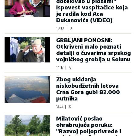
dočekivao u pidžami"
Ispovest vaspitačice koja
je radila kod Aca
Đukanovića (VIDEO)
10:19
|
0
GRBLJANI PONOSNI:
Otkriveni malo poznati
detalji o čuvarima srpskog
vojničkog groblja u Solunu
14:17
|
0
Zbog ukidanja
niskobudžetnih letova
Crna Gora gubi 82.000
putnika
13:22
|
0
Milatović poslao
ohrabrujuću poruku:
"Razvoj poljoprivrede i