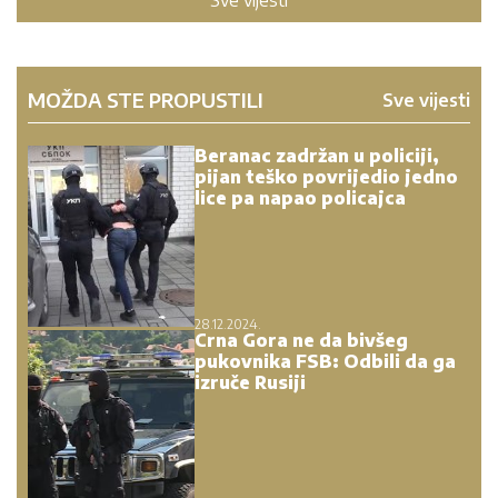
MOŽDA STE PROPUSTILI
Sve vijesti
Beranac zadržan u policiji,
pijan teško povrijedio jedno
lice pa napao policajca
28.12.2024.
Crna Gora ne da bivšeg
pukovnika FSB: Odbili da ga
izruče Rusiji