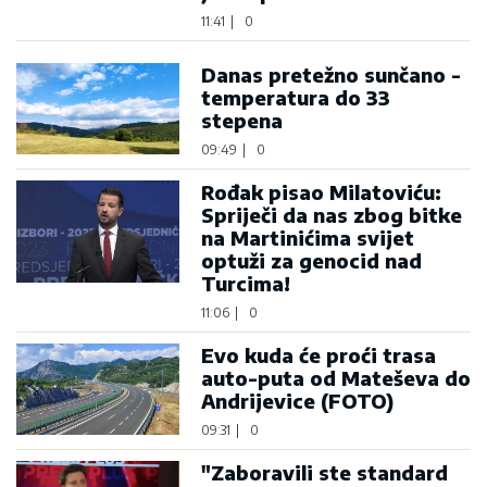
11:41
|
0
Danas pretežno sunčano -
temperatura do 33
stepena
09:49
|
0
Rođak pisao Milatoviću:
Spriječi da nas zbog bitke
na Martinićima svijet
optuži za genocid nad
Turcima!
11:06
|
0
Evo kuda će proći trasa
auto-puta od Mateševa do
Andrijevice (FOTO)
09:31
|
0
"Zaboravili ste standard