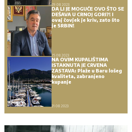
29.08.2023.
DA LI JE MOGUĆE OVO ŠTO SE
DEŠAVA U CRNOJ GORI?! I
ovaj čovjek je kriv, zato što
je SRBIN!
25.08.2023.
NA OVIM KUPALIŠTIMA
ISTAKNUTA JE CRVENA
ZASTAVA: Plaže u Baru lošeg
kvaliteta, zabranjeno
kupanje
21.08.2023.