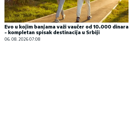
Evo u kojim banjama važi vaučer od 10.000 dinara
- kompletan spisak destinacija u Srbiji
06. 08. 2026 07:08