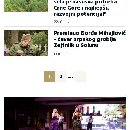
sela je nasušna potreba
Crne Gore i najljepši,
razvojni potencijal"
09:41
|
0
Preminuo Đorđe Mihajlović
- čuvar srpskog groblja
Zejtnlik u Solunu
19:11
|
0
1
2
...