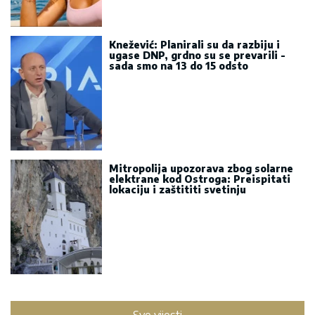
Knežević: Planirali su da razbiju i
ugase DNP, grdno su se prevarili -
sada smo na 13 do 15 odsto
Mitropolija upozorava zbog solarne
elektrane kod Ostroga: Preispitati
lokaciju i zaštititi svetinju
Sve vijesti