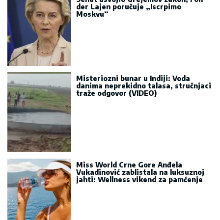
der Lajen poručuje „Iscrpimo
Moskvu“
Misteriozni bunar u Indiji: Voda
danima neprekidno talasa, stručnjaci
traže odgovor (VIDEO)
Miss World Crne Gore Anđela
Vukadinović zablistala na luksuznoj
jahti: Wellness vikend za pamćenje