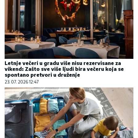
Letnje večeri u gradu više nisu rezervisane za
vikend: Zašto sve više ljudi bira večeru koja se
spontano pretvori u druženje
23. 07. 2026 12:47