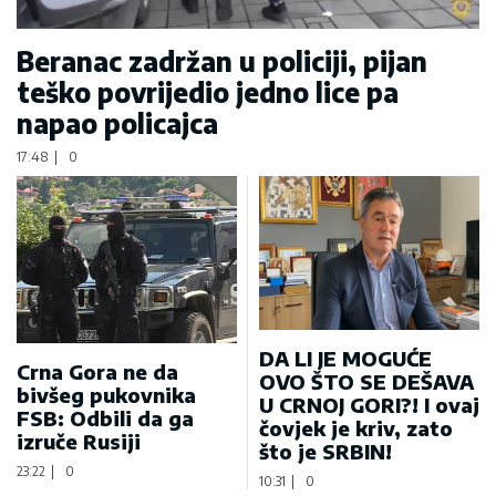
Beranac zadržan u policiji, pijan
teško povrijedio jedno lice pa
napao policajca
17:48
|
0
DA LI JE MOGUĆE
Crna Gora ne da
OVO ŠTO SE DEŠAVA
bivšeg pukovnika
U CRNOJ GORI?! I ovaj
FSB: Odbili da ga
čovjek je kriv, zato
izruče Rusiji
što je SRBIN!
23:22
|
0
10:31
|
0