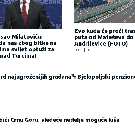
Evo kuda će proći tra
sao Milatoviću:
puta od Mateševa do
 da nas zbog bitke na
Andrijevice (FOTO)
ima svijet optuži za
09:31
|
0
 nad Turcima!
rd najugroženijih građana": Bjelopoljski penzione
bići Crnu Goru, sledeće nedelje moguća kiša