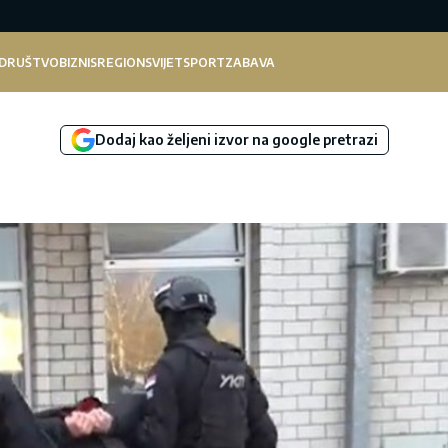
DRUŠTVO
BIZNIS
REGION
SVIJET
SPORT
ZABAVA
Dodaj kao željeni izvor na google pretrazi