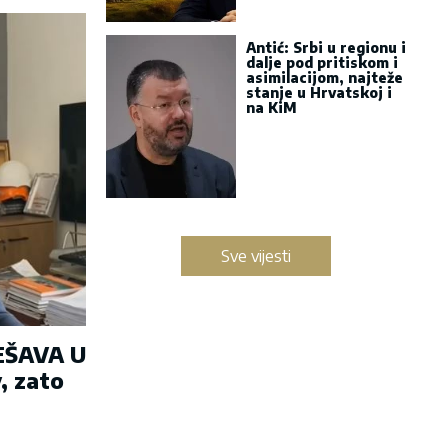
Antić: Srbi u regionu i
dalje pod pritiskom i
asimilacijom, najteže
stanje u Hrvatskoj i
na KiM
Sve vijesti
EŠAVA U
, zato