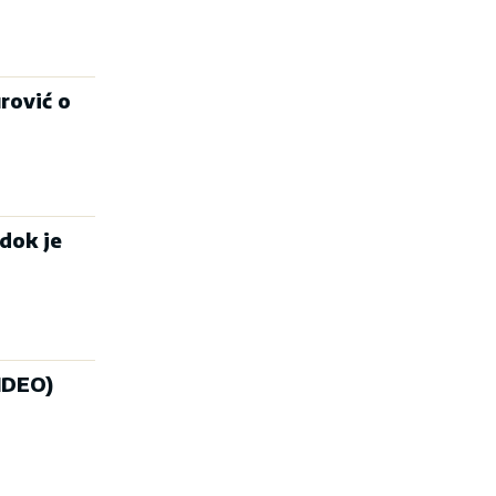
rović o
 dok je
IDEO)