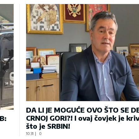
DA LI JE MOGUĆE OVO ŠTO SE D
CRNOJ GORI?! I ovaj čovjek je kriv
B:
što je SRBIN!
10:31
|
0