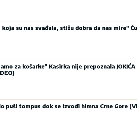
 koja su nas svađala, stižu dobra da nas mire" Ču
si samo za košarke" Kasirka nije prepoznala JOKIĆA
IDEO)
o puši tompus dok se izvodi himna Crne Gore (V