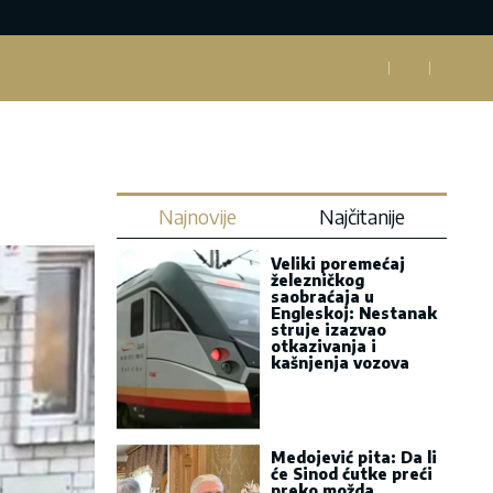
Najnovije
Najčitanije
Veliki poremećaj
železničkog
saobraćaja u
Engleskoj: Nestanak
struje izazvao
otkazivanja i
kašnjenja vozova
Medojević pita: Da li
će Sinod ćutke preći
preko možda