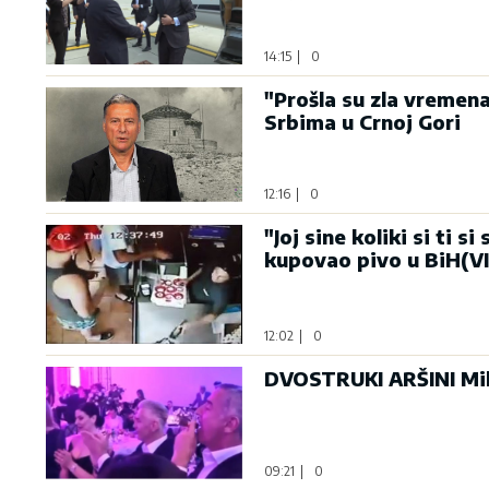
14:15
|
0
"Prošla su zla vremena
Srbima u Crnoj Gori
12:16
|
0
"Joj sine koliki si ti 
kupovao pivo u BiH(V
12:02
|
0
DVOSTRUKI ARŠINI Mil
09:21
|
0