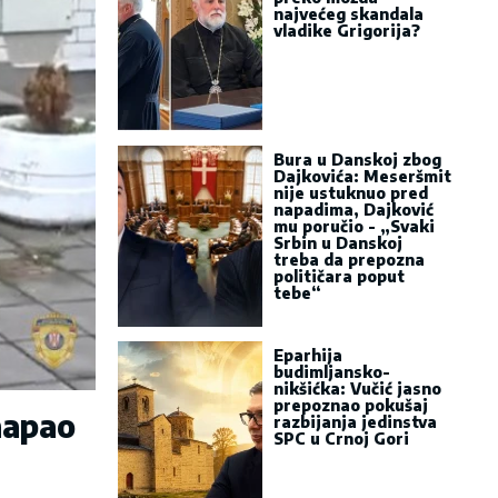
najvećeg skandala
vladike Grigorija?
Bura u Danskoj zbog
Dajkovića: Meseršmit
nije ustuknuo pred
napadima, Dajković
mu poručio - „Svaki
Srbin u Danskoj
treba da prepozna
političara poput
tebe“
Eparhija
budimljansko-
nikšićka: Vučić jasno
prepoznao pokušaj
 napao
razbijanja jedinstva
SPC u Crnoj Gori