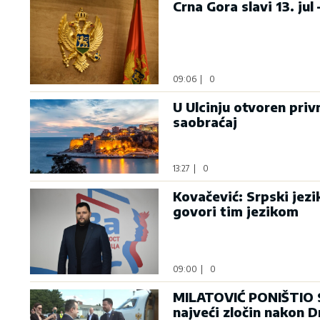
Crna Gora slavi 13. jul
09:06
|
0
U Ulcinju otvoren pri
saobraćaj
13:27
|
0
Kovačević: Srpski jezik
govori tim jezikom
09:00
|
0
MILATOVIĆ PONIŠTIO 
najveći zločin nakon 