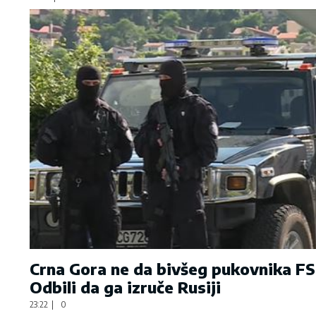
Crna Gora ne da bivšeg pukovnika FS
Odbili da ga izruče Rusiji
23:22
|
0