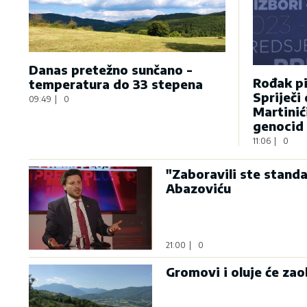
Danas pretežno sunčano -
Rođak pi
temperatura do 33 stepena
Spriječi
09:49
|
0
Martinić
genocid
11:06
|
0
"Zaboravili ste standa
Abazoviću
21:00
|
0
Gromovi i oluje će zao