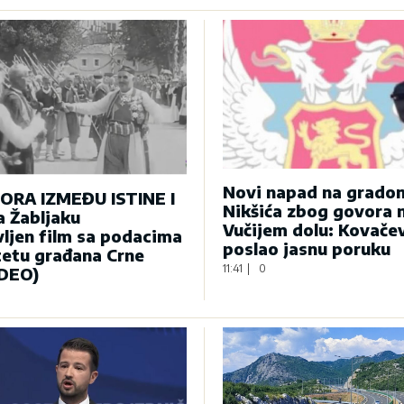
Novi napad na gradon
ORA IZMEĐU ISTINE I
Nikšića zbog govora 
a Žabljaku
Vučijem dolu: Kovače
ljen film sa podacima
poslao jasnu poruku
tetu građana Crne
11:41
|
0
IDEO)