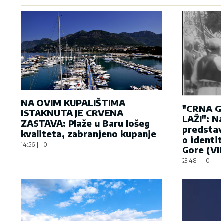
NA OVIM KUPALIŠTIMA
"CRNA G
ISTAKNUTA JE CRVENA
LAŽI": N
ZASTAVA: Plaže u Baru lošeg
predstav
kvaliteta, zabranjeno kupanje
o identi
14:56
|
0
Gore (V
23:48
|
0