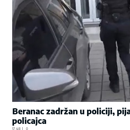
Beranac zadržan u policiji, pi
policajca
17:48
|
0