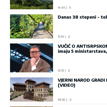
14:45
|
0
Danas 38 stepeni - t
11:05
|
0
VUČIĆ O ANTISRPSKOM
imaju 5 ministarstava,
10:51
|
0
VJERNI NAROD GRADI D
(VIDEO)
09:30
|
0