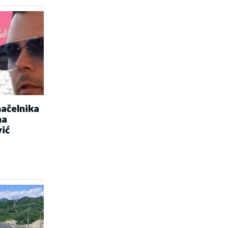
ačelnika
na
vić