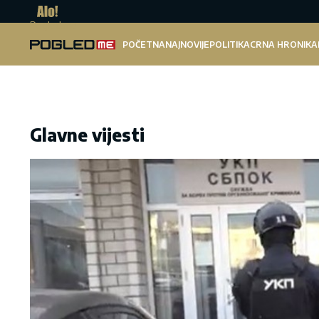
Pogled.me
POČETNA
NAJNOVIJE
POLITIKA
CRNA HRONIKA
Glavne vijesti