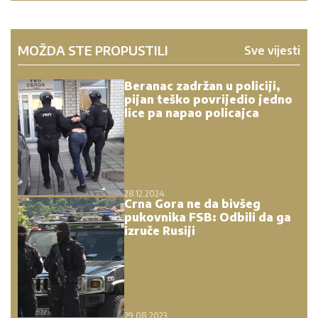
MOŽDA STE PROPUSTILI
Sve vijesti
Beranac zadržan u policiji,
pijan teško povrijedio jedno
lice pa napao policajca
28.12.2024.
Crna Gora ne da bivšeg
pukovnika FSB: Odbili da ga
izruče Rusiji
29.08.2023.