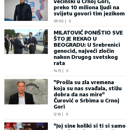
većinski u Crnoj Gori,
preko 10 miliona ljudi na
svijetu govori tim jezikom
09:00
|
0
MILATOVIĆ PONIŠTIO SVE
ŠTO JE REKAO U
BEOGRADU: U Srebrenici
genocid, najveći zločin
nakon Drugog svetskog
rata
14:15
|
0
"Prošla su zla vremena
koja su nas svađala, stižu
dobra da nas mire"
Čurović o Srbima u Crnoj
Gori
12:16
|
0
"Joj sine koliki si ti si samo