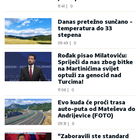
11:41
|
0
Danas pretežno sunčano -
temperatura do 33
stepena
09:49
|
0
Rođak pisao Milatoviću:
Spriječi da nas zbog bitke
na Martinićima svijet
optuži za genocid nad
Turcima!
11:06
|
0
Evo kuda će proći trasa
auto-puta od Mateševa do
Andrijevice (FOTO)
09:31
|
0
"Zaboravili ste standard