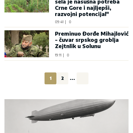
sela je nasušna potreba
Crne Gore i najljepši,
razvojni potencijal"
09:41
|
0
Preminuo Đorđe Mihajlović
- čuvar srpskog groblja
Zejtnlik u Solunu
19:11
|
0
1
2
...