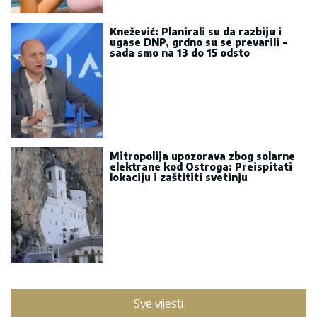
Knežević: Planirali su da razbiju i
ugase DNP, grdno su se prevarili -
sada smo na 13 do 15 odsto
Mitropolija upozorava zbog solarne
elektrane kod Ostroga: Preispitati
lokaciju i zaštititi svetinju
Sve vijesti