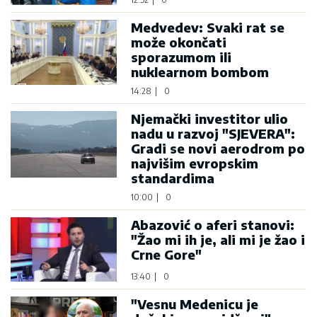
Medvedev: Svaki rat se
može okončati
sporazumom ili
nuklearnom bombom
14:28
|
0
Njemački investitor ulio
nadu u razvoj "SJEVERA":
Gradi se novi aerodrom po
najvišim evropskim
standardima
10:00
|
0
Abazović o aferi stanovi:
"Žao mi ih je, ali mi je žao i
Crne Gore"
13:40
|
0
"Vesnu Medenicu je