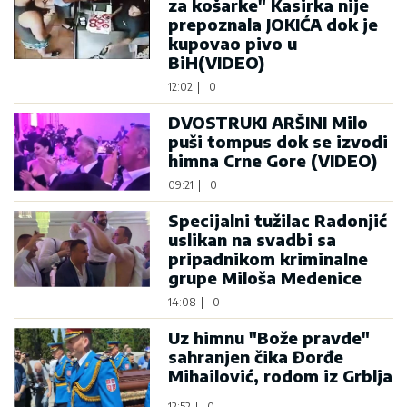
za košarke" Kasirka nije
prepoznala JOKIĆA dok je
kupovao pivo u
BiH(VIDEO)
12:02
|
0
DVOSTRUKI ARŠINI Milo
puši tompus dok se izvodi
himna Crne Gore (VIDEO)
09:21
|
0
Specijalni tužilac Radonjić
uslikan na svadbi sa
pripadnikom kriminalne
grupe Miloša Medenice
14:08
|
0
Uz himnu "Bože pravde"
sahranjen čika Đorđe
Mihailović, rodom iz Grblja
12:52
|
0