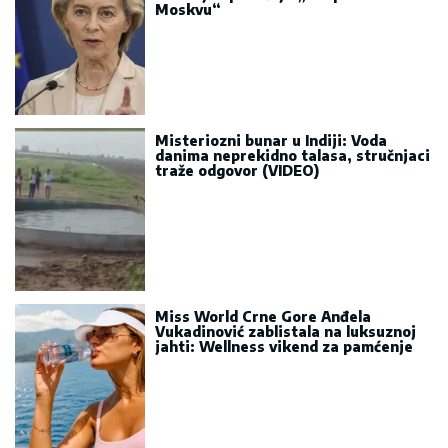
Moskvu“
Misteriozni bunar u Indiji: Voda
danima neprekidno talasa, stručnjaci
traže odgovor (VIDEO)
Miss World Crne Gore Anđela
Vukadinović zablistala na luksuznoj
jahti: Wellness vikend za pamćenje