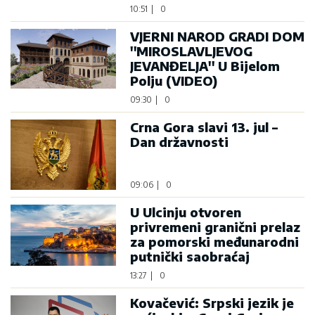
10:51
|
0
VJERNI NAROD GRADI DOM
''MIROSLAVLJEVOG
JEVANĐELJA'' U Bijelom
Polju (VIDEO)
09:30
|
0
Crna Gora slavi 13. jul –
Dan državnosti
09:06
|
0
U Ulcinju otvoren
privremeni granični prelaz
za pomorski međunarodni
putnički saobraćaj
13:27
|
0
Kovačević: Srpski jezik je