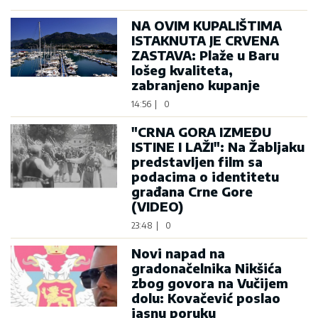
NA OVIM KUPALIŠTIMA
ISTAKNUTA JE CRVENA
ZASTAVA: Plaže u Baru
lošeg kvaliteta,
zabranjeno kupanje
14:56
|
0
"CRNA GORA IZMEĐU
ISTINE I LAŽI": Na Žabljaku
predstavljen film sa
podacima o identitetu
građana Crne Gore
(VIDEO)
23:48
|
0
Novi napad na
gradonačelnika Nikšića
zbog govora na Vučijem
dolu: Kovačević poslao
jasnu poruku