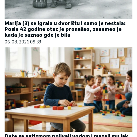
Marija (3) se igrala u dvorištu i samo je nestala:
Posle 42 godine otac je pronašao, zanemeo je
kada je saznao gde je bila
06. 08. 2026 09:39
Dete sa autizmom polivali vodom i mazali mu lak