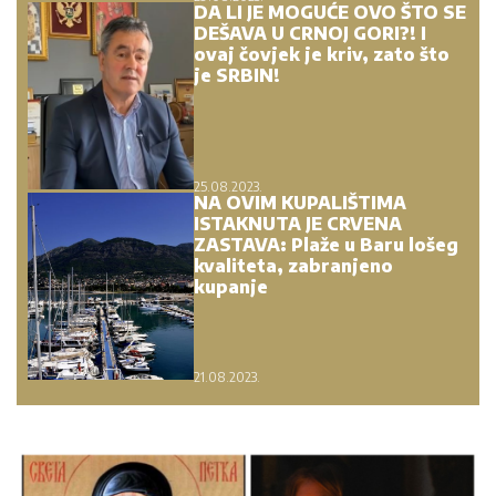
DA LI JE MOGUĆE OVO ŠTO SE
DEŠAVA U CRNOJ GORI?! I
ovaj čovjek je kriv, zato što
je SRBIN!
25.08.2023.
NA OVIM KUPALIŠTIMA
ISTAKNUTA JE CRVENA
ZASTAVA: Plaže u Baru lošeg
kvaliteta, zabranjeno
kupanje
21.08.2023.