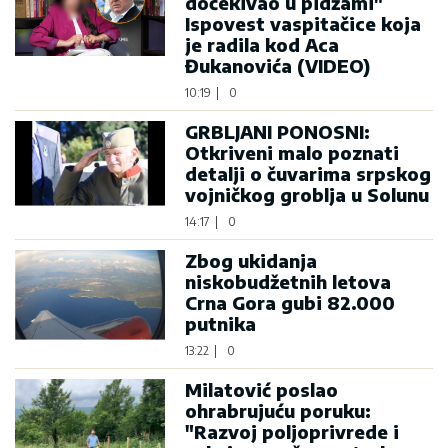
dočekivao u pidžami"
Ispovest vaspitačice koja
je radila kod Aca
Đukanovića (VIDEO)
10:19
|
0
GRBLJANI PONOSNI:
Otkriveni malo poznati
detalji o čuvarima srpskog
vojničkog groblja u Solunu
14:17
|
0
Zbog ukidanja
niskobudžetnih letova
Crna Gora gubi 82.000
putnika
13:22
|
0
Milatović poslao
ohrabrujuću poruku:
"Razvoj poljoprivrede i