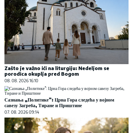
Zašto je važno ići na liturgiju: Nedeljom se
porodica okuplja pred Bogom
08. 08. 2026 16:10
Сазнања „Политике”: Црна Гора следећа у војном
савезу Загреба, Тиране и Приштине
07. 08. 2026 09:14