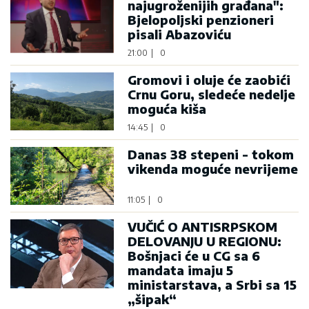
najugroženijih građana":
Bjelopoljski penzioneri
pisali Abazoviću
21:00
|
0
Gromovi i oluje će zaobići
Crnu Goru, sledeće nedelje
moguća kiša
14:45
|
0
Danas 38 stepeni - tokom
vikenda moguće nevrijeme
11:05
|
0
VUČIĆ O ANTISRPSKOM
DELOVANJU U REGIONU:
Bošnjaci će u CG sa 6
mandata imaju 5
ministarstava, a Srbi sa 15
„šipak“