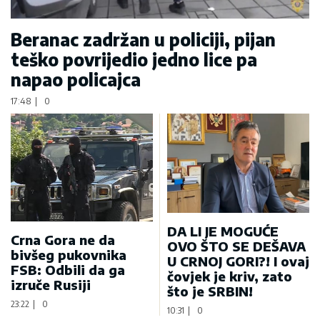
Beranac zadržan u policiji, pijan
teško povrijedio jedno lice pa
napao policajca
17:48
|
0
DA LI JE MOGUĆE
Crna Gora ne da
OVO ŠTO SE DEŠAVA
bivšeg pukovnika
U CRNOJ GORI?! I ovaj
FSB: Odbili da ga
čovjek je kriv, zato
izruče Rusiji
što je SRBIN!
23:22
|
0
10:31
|
0