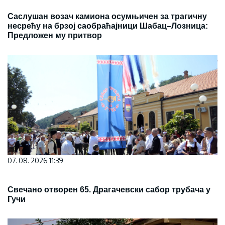
Саслушан возач камиона осумњичен за трагичну
несрећу на брзој саобраћајници Шабац–Лозница:
Предложен му притвор
07. 08. 2026 11:39
Свечано отворен 65. Драгачевски сабор трубача у
Гучи