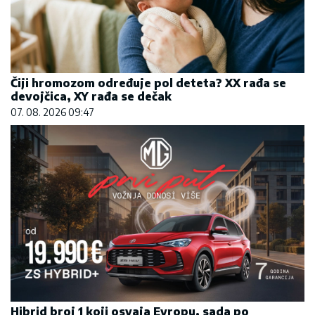
Čiji hromozom određuje pol deteta? XX rađa se
devojčica, XY rađa se dečak
07. 08. 2026 09:47
Hibrid broj 1 koji osvaja Evropu, sada po