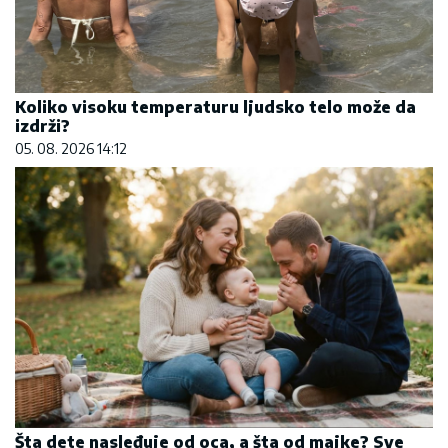
Koliko visoku temperaturu ljudsko telo može da
izdrži?
05. 08. 2026 14:12
Šta dete nasleđuje od oca, a šta od majke? Sve