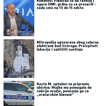
Knežević: Planirali su da razbiju i
ugase DNP, grdno su se prevarili -
sada smo na 13 do 15 odsto
Mitropolija upozorava zbog solarne
elektrane kod Ostroga: Preispitati
lokaciju i zaštititi svetinju
Kosta M. optužen za pripremu
ubistva: Majka mu pomagala da
sakrije oružje, povezuju ga sa
„vračarskim klanom“