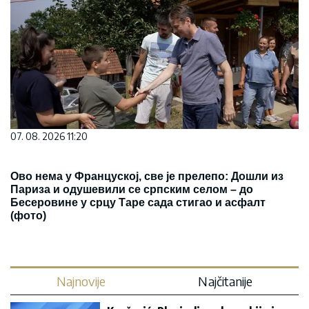
07. 08. 2026 11:20
Ово нема у Француској, све је прелепо: Дошли из
Париза и одушевили се српским селом – до
Бесеровине у срцу Таре сада стигао и асфалт
(фото)
Najnovije
Najčitanije