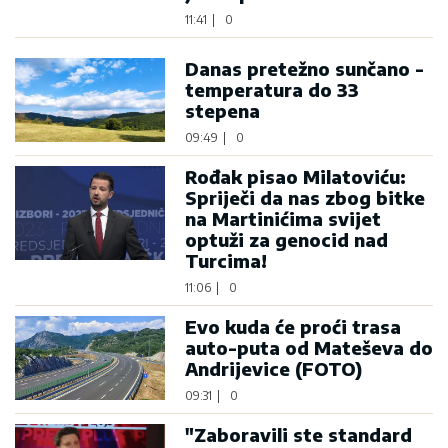
11:41
|
0
Danas pretežno sunčano -
temperatura do 33
stepena
09:49
|
0
Rođak pisao Milatoviću:
Spriječi da nas zbog bitke
na Martinićima svijet
optuži za genocid nad
Turcima!
11:06
|
0
Evo kuda će proći trasa
auto-puta od Mateševa do
Andrijevice (FOTO)
09:31
|
0
"Zaboravili ste standard