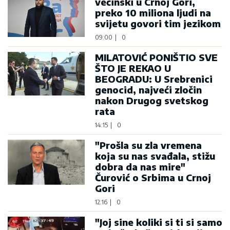
većinski u Crnoj Gori,
preko 10 miliona ljudi na
svijetu govori tim jezikom
09:00
|
0
MILATOVIĆ PONIŠTIO SVE
ŠTO JE REKAO U
BEOGRADU: U Srebrenici
genocid, najveći zločin
nakon Drugog svetskog
rata
14:15
|
0
"Prošla su zla vremena
koja su nas svađala, stižu
dobra da nas mire"
Čurović o Srbima u Crnoj
Gori
12:16
|
0
"Joj sine koliki si ti si samo