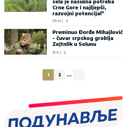
sela je nasušna potreba
Crne Gore i najljepši,
razvojni potencijal"
09:41
|
0
Preminuo Đorđe Mihajlović
- čuvar srpskog groblja
Zejtnlik u Solunu
19:11
|
0
1
2
...