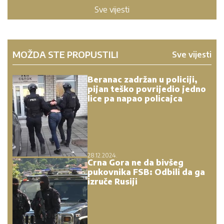
Sve vijesti
MOŽDA STE PROPUSTILI
Sve vijesti
Beranac zadržan u policiji,
pijan teško povrijedio jedno
lice pa napao policajca
28.12.2024.
Crna Gora ne da bivšeg
pukovnika FSB: Odbili da ga
izruče Rusiji