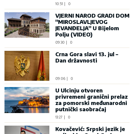
10:51
|
0
VJERNI NAROD GRADI DOM
''MIROSLAVLJEVOG
JEVANĐELJA'' U Bijelom
Polju (VIDEO)
09:30
|
0
Crna Gora slavi 13. jul –
Dan državnosti
09:06
|
0
U Ulcinju otvoren
privremeni granični prelaz
za pomorski međunarodni
putnički saobraćaj
13:27
|
0
Kovačević: Srpski jezik je