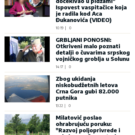
dočekivao u pidžami"
Ispovest vaspitačice koja
je radila kod Aca
Đukanovića (VIDEO)
10:19
|
0
GRBLJANI PONOSNI:
Otkriveni malo poznati
detalji o čuvarima srpskog
vojničkog groblja u Solunu
14:17
|
0
Zbog ukidanja
niskobudžetnih letova
Crna Gora gubi 82.000
putnika
13:22
|
0
Milatović poslao
ohrabrujuću poruku:
"Razvoj poljoprivrede i