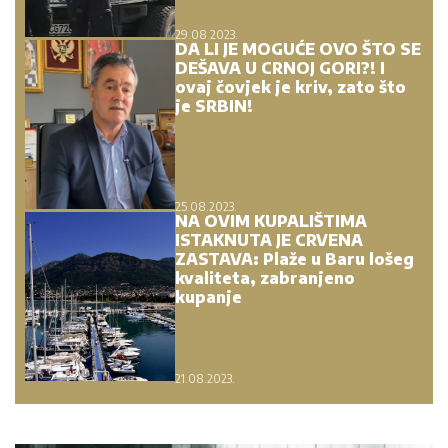
29.08.2023.
DA LI JE MOGUĆE OVO ŠTO SE
DEŠAVA U CRNOJ GORI?! I
ovaj čovjek je kriv, zato što
je SRBIN!
25.08.2023.
NA OVIM KUPALIŠTIMA
ISTAKNUTA JE CRVENA
ZASTAVA: Plaže u Baru lošeg
kvaliteta, zabranjeno
kupanje
21.08.2023.