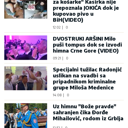
za košarke" Kasirka nije
prepoznala JOKIĆA dok je
kupovao pivo u
BiH(VIDEO)
12:02
|
0
DVOSTRUKI ARŠINI Milo
puši tompus dok se izvodi
himna Crne Gore (VIDEO)
09:21
|
0
Specijalni tužilac Radonjić
uslikan na svadbi sa
pripadnikom kriminalne
grupe Miloša Medenice
14:08
|
0
Uz himnu "Bože pravde"
sahranjen čika Đorđe
Mihailović, rodom iz Grblja
12:52
|
0