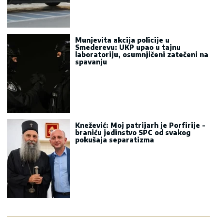
Munjevita akcija policije u
Smederevu: UKP upao u tajnu
laboratoriju, osumnjičeni zatečeni na
spavanju
Knežević: Moj patrijarh je Porfirije -
braniću jedinstvo SPC od svakog
pokušaja separatizma