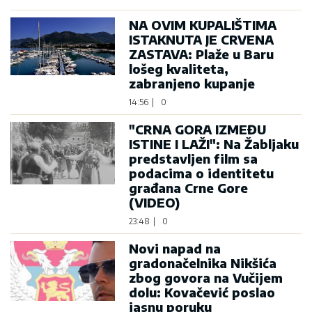
NA OVIM KUPALIŠTIMA
ISTAKNUTA JE CRVENA
ZASTAVA: Plaže u Baru
lošeg kvaliteta,
zabranjeno kupanje
14:56
|
0
"CRNA GORA IZMEĐU
ISTINE I LAŽI": Na Žabljaku
predstavljen film sa
podacima o identitetu
građana Crne Gore
(VIDEO)
23:48
|
0
Novi napad na
gradonačelnika Nikšića
zbog govora na Vučijem
dolu: Kovačević poslao
jasnu poruku