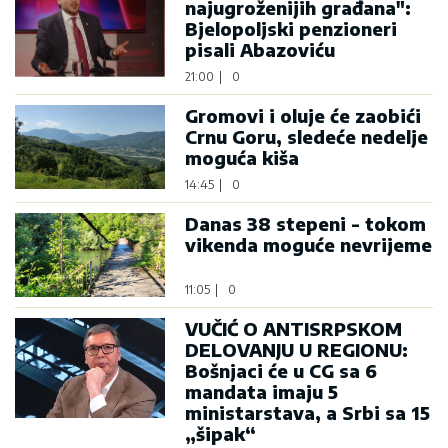
najugroženijih građana":
Bjelopoljski penzioneri
pisali Abazoviću
21:00
|
0
Gromovi i oluje će zaobići
Crnu Goru, sledeće nedelje
moguća kiša
14:45
|
0
Danas 38 stepeni - tokom
vikenda moguće nevrijeme
11:05
|
0
VUČIĆ O ANTISRPSKOM
DELOVANJU U REGIONU:
Bošnjaci će u CG sa 6
mandata imaju 5
ministarstava, a Srbi sa 15
„šipak“