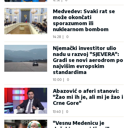
Medvedev: Svaki rat se
može okončati
sporazumom ili
nuklearnom bombom
14:28
|
0
Njemački investitor ulio
nadu u razvoj "SJEVERA":
Gradi se novi aerodrom po
najvišim evropskim
standardima
10:00
|
0
Abazović o aferi stanovi:
"Žao mi ih je, ali mi je žao i
Crne Gore"
13:40
|
0
"Vesnu Medenicu je