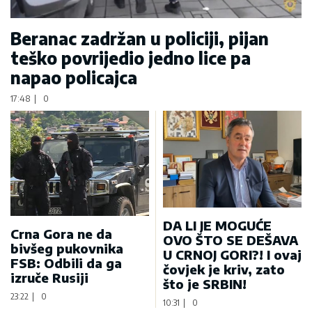
Beranac zadržan u policiji, pijan
teško povrijedio jedno lice pa
napao policajca
17:48
|
0
DA LI JE MOGUĆE
Crna Gora ne da
OVO ŠTO SE DEŠAVA
bivšeg pukovnika
U CRNOJ GORI?! I ovaj
FSB: Odbili da ga
čovjek je kriv, zato
izruče Rusiji
što je SRBIN!
23:22
|
0
10:31
|
0