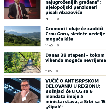
najugroženijih građana":
Bjelopoljski penzioneri
pisali Abazoviću
21:00
|
0
Gromovi i oluje će zaobići
Crnu Goru, sledeće nedelje
moguća kiša
14:45
|
0
Danas 38 stepeni - tokom
vikenda moguće nevrijeme
11:05
|
0
VUČIĆ O ANTISRPSKOM
DELOVANJU U REGIONU:
Bošnjaci će u CG sa 6
mandata imaju 5
ministarstava, a Srbi sa 15
„šipak“