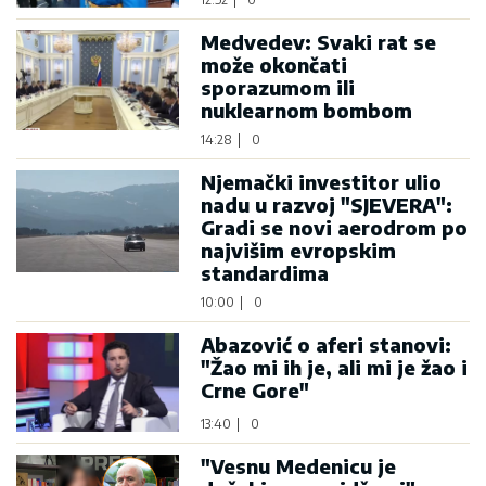
Medvedev: Svaki rat se
može okončati
sporazumom ili
nuklearnom bombom
14:28
|
0
Njemački investitor ulio
nadu u razvoj "SJEVERA":
Gradi se novi aerodrom po
najvišim evropskim
standardima
10:00
|
0
Abazović o aferi stanovi:
"Žao mi ih je, ali mi je žao i
Crne Gore"
13:40
|
0
"Vesnu Medenicu je