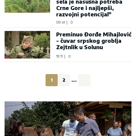
sela je nasušna potreba
Crne Gore i najljepši,
razvojni potencijal"
09:41
|
0
Preminuo Đorđe Mihajlović
- čuvar srpskog groblja
Zejtnlik u Solunu
19:11
|
0
1
2
...