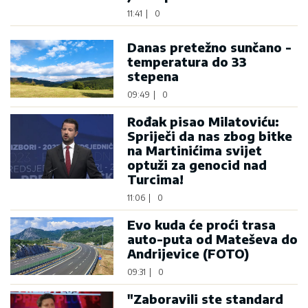
11:41
|
0
Danas pretežno sunčano -
temperatura do 33
stepena
09:49
|
0
Rođak pisao Milatoviću:
Spriječi da nas zbog bitke
na Martinićima svijet
optuži za genocid nad
Turcima!
11:06
|
0
Evo kuda će proći trasa
auto-puta od Mateševa do
Andrijevice (FOTO)
09:31
|
0
"Zaboravili ste standard