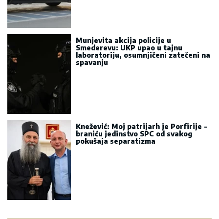
Munjevita akcija policije u
Smederevu: UKP upao u tajnu
laboratoriju, osumnjičeni zatečeni na
spavanju
Knežević: Moj patrijarh je Porfirije -
braniću jedinstvo SPC od svakog
pokušaja separatizma