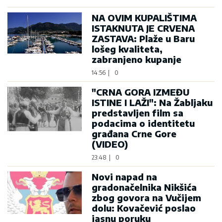
NA OVIM KUPALIŠTIMA
ISTAKNUTA JE CRVENA
ZASTAVA: Plaže u Baru
lošeg kvaliteta,
zabranjeno kupanje
14:56
|
0
"CRNA GORA IZMEĐU
ISTINE I LAŽI": Na Žabljaku
predstavljen film sa
podacima o identitetu
građana Crne Gore
(VIDEO)
23:48
|
0
Novi napad na
gradonačelnika Nikšića
zbog govora na Vučijem
dolu: Kovačević poslao
jasnu poruku