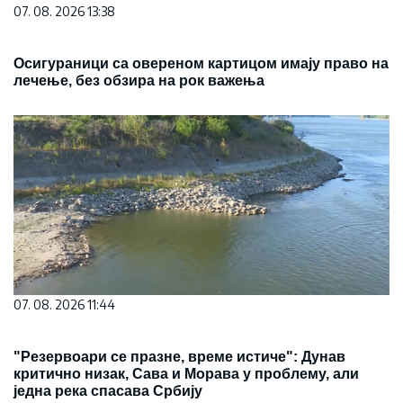
07. 08. 2026 13:38
Осигураници са овереном картицом имају право на
лечење, без обзира на рок важења
07. 08. 2026 11:44
"Резервоари се празне, време истиче": Дунав
критично низак, Сава и Морава у проблему, али
једна река спасава Србију