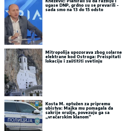
Knežević: Planirali su da razbiju i
ugase DNP, grdno su se prevarili -
sada smo na 13 do 15 odsto
Mitropolija upozorava zbog solarne
elektrane kod Ostroga: Preispitati
lokaciju i zaštititi svetinju
Kosta M. optužen za pripremu
ubistva: Majka mu pomagala da
sakrije oružje, povezuju ga sa
„vračarskim klanom“