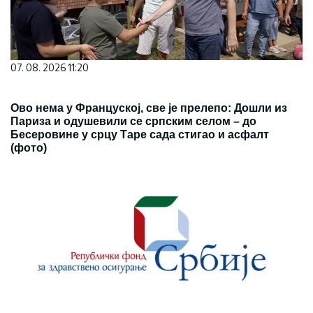
07. 08. 2026 11:20
Ово нема у Француској, све је прелепо: Дошли из
Париза и одушевили се српским селом – до
Бесеровине у срцу Таре сада стигао и асфалт
(фото)