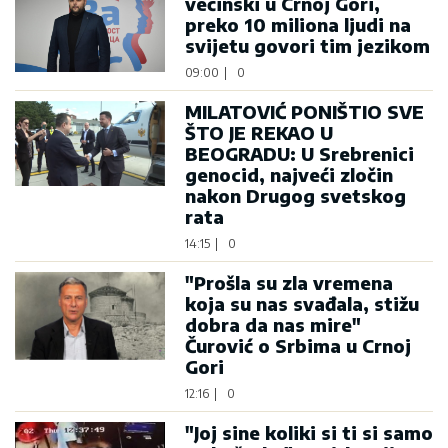
većinski u Crnoj Gori,
preko 10 miliona ljudi na
svijetu govori tim jezikom
09:00
|
0
MILATOVIĆ PONIŠTIO SVE
ŠTO JE REKAO U
BEOGRADU: U Srebrenici
genocid, najveći zločin
nakon Drugog svetskog
rata
14:15
|
0
"Prošla su zla vremena
koja su nas svađala, stižu
dobra da nas mire"
Čurović o Srbima u Crnoj
Gori
12:16
|
0
"Joj sine koliki si ti si samo