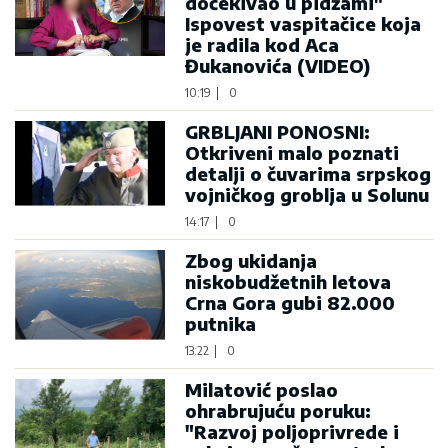
dočekivao u pidžami"
Ispovest vaspitačice koja
je radila kod Aca
Đukanovića (VIDEO)
10:19
|
0
GRBLJANI PONOSNI:
Otkriveni malo poznati
detalji o čuvarima srpskog
vojničkog groblja u Solunu
14:17
|
0
Zbog ukidanja
niskobudžetnih letova
Crna Gora gubi 82.000
putnika
13:22
|
0
Milatović poslao
ohrabrujuću poruku:
"Razvoj poljoprivrede i