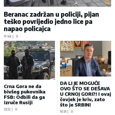
Beranac zadržan u policiji, pijan
teško povrijedio jedno lice pa
napao policajca
17:48
|
0
DA LI JE MOGUĆE
Crna Gora ne da
OVO ŠTO SE DEŠAVA
bivšeg pukovnika
U CRNOJ GORI?! I ovaj
FSB: Odbili da ga
čovjek je kriv, zato
izruče Rusiji
što je SRBIN!
23:22
|
0
10:31
|
0