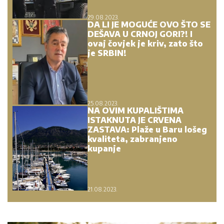
29.08.2023.
DA LI JE MOGUĆE OVO ŠTO SE
DEŠAVA U CRNOJ GORI?! I
ovaj čovjek je kriv, zato što
je SRBIN!
25.08.2023.
NA OVIM KUPALIŠTIMA
ISTAKNUTA JE CRVENA
ZASTAVA: Plaže u Baru lošeg
kvaliteta, zabranjeno
kupanje
21.08.2023.