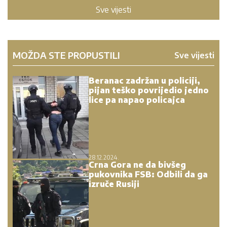
Sve vijesti
MOŽDA STE PROPUSTILI
Sve vijesti
Beranac zadržan u policiji,
pijan teško povrijedio jedno
lice pa napao policajca
28.12.2024.
Crna Gora ne da bivšeg
pukovnika FSB: Odbili da ga
izruče Rusiji