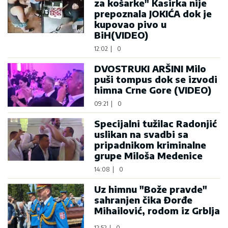
za košarke" Kasirka nije
prepoznala JOKIĆA dok je
kupovao pivo u
BiH(VIDEO)
12:02
|
0
DVOSTRUKI ARŠINI Milo
puši tompus dok se izvodi
himna Crne Gore (VIDEO)
09:21
|
0
Specijalni tužilac Radonjić
uslikan na svadbi sa
pripadnikom kriminalne
grupe Miloša Medenice
14:08
|
0
Uz himnu "Bože pravde"
sahranjen čika Đorđe
Mihailović, rodom iz Grblja
12:52
|
0