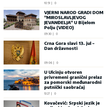
10:51
|
0
VJERNI NAROD GRADI DOM
''MIROSLAVLJEVOG
JEVANĐELJA'' U Bijelom
Polju (VIDEO)
09:30
|
0
Crna Gora slavi 13. jul –
Dan državnosti
09:06
|
0
U Ulcinju otvoren
privremeni granični prelaz
za pomorski međunarodni
putnički saobraćaj
13:27
|
0
Kovačević: Srpski jezik je