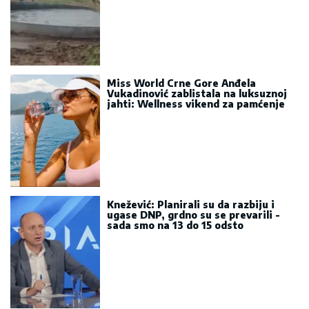
Miss World Crne Gore Anđela
Vukadinović zablistala na luksuznoj
jahti: Wellness vikend za pamćenje
Knežević: Planirali su da razbiju i
ugase DNP, grdno su se prevarili -
sada smo na 13 do 15 odsto