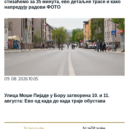
стизаћемо за 35 минута, ево детаљне трасе и како
напредују радови ФОТО
09. 08. 2026 10:05
Улица Моше Пијаде у Бору затворена 10. и 11.
августа: Ево од када до када траје обустава
Najnovije
Najčitanije