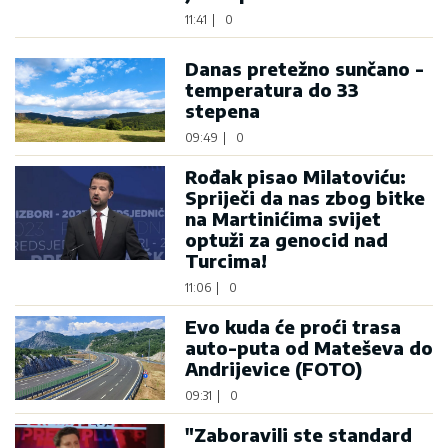
11:41
|
0
Danas pretežno sunčano -
temperatura do 33
stepena
09:49
|
0
Rođak pisao Milatoviću:
Spriječi da nas zbog bitke
na Martinićima svijet
optuži za genocid nad
Turcima!
11:06
|
0
Evo kuda će proći trasa
auto-puta od Mateševa do
Andrijevice (FOTO)
09:31
|
0
"Zaboravili ste standard