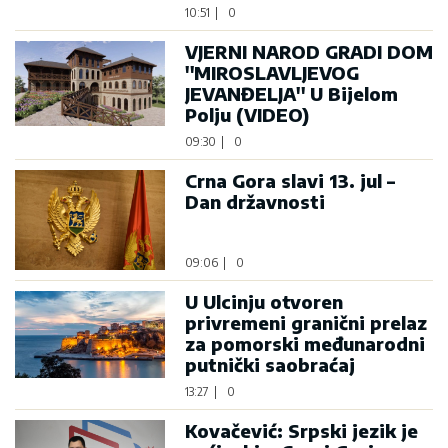
10:51
|
0
VJERNI NAROD GRADI DOM
''MIROSLAVLJEVOG
JEVANĐELJA'' U Bijelom
Polju (VIDEO)
09:30
|
0
Crna Gora slavi 13. jul –
Dan državnosti
09:06
|
0
U Ulcinju otvoren
privremeni granični prelaz
za pomorski međunarodni
putnički saobraćaj
13:27
|
0
Kovačević: Srpski jezik je