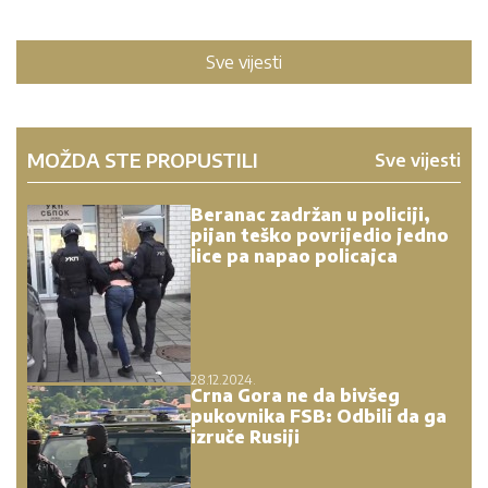
Sve vijesti
MOŽDA STE PROPUSTILI
Sve vijesti
Beranac zadržan u policiji,
pijan teško povrijedio jedno
lice pa napao policajca
28.12.2024.
Crna Gora ne da bivšeg
pukovnika FSB: Odbili da ga
izruče Rusiji