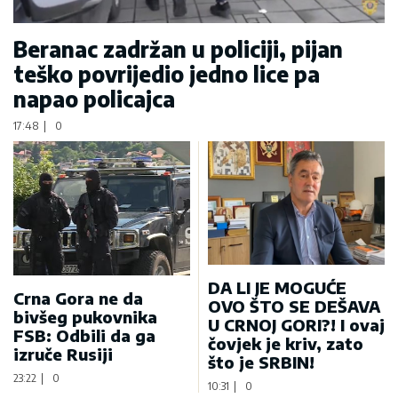
Beranac zadržan u policiji, pijan
teško povrijedio jedno lice pa
napao policajca
17:48
|
0
DA LI JE MOGUĆE
Crna Gora ne da
OVO ŠTO SE DEŠAVA
bivšeg pukovnika
U CRNOJ GORI?! I ovaj
FSB: Odbili da ga
čovjek je kriv, zato
izruče Rusiji
što je SRBIN!
23:22
|
0
10:31
|
0