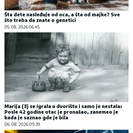
Šta dete nasleđuje od oca, a šta od majke? Sve
što treba da znate o genetici
05. 08. 2026 06:45
Marija (3) se igrala u dvorištu i samo je nestala:
Posle 42 godine otac je pronašao, zanemeo je
kada je saznao gde je bila
06. 08. 2026 09:39