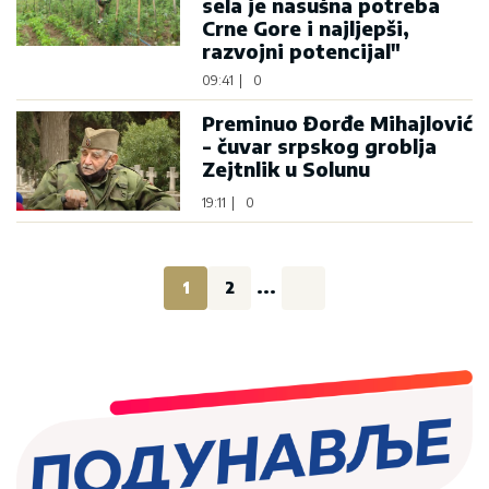
sela je nasušna potreba
Crne Gore i najljepši,
razvojni potencijal"
09:41
|
0
Preminuo Đorđe Mihajlović
- čuvar srpskog groblja
Zejtnlik u Solunu
19:11
|
0
1
2
...