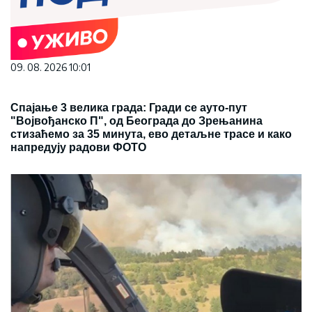
09. 08. 2026 10:01
Спајање 3 велика града: Гради се ауто-пут
"Војвођанско П", од Београда до Зрењанина
стизаћемо за 35 минута, ево детаљне трасе и како
напредују радови ФОТО