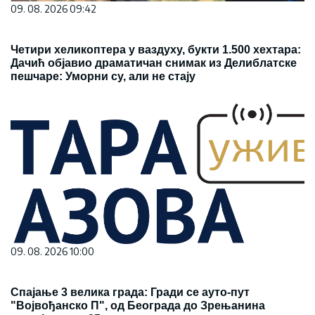
09. 08. 2026 09:42
Четири хеликоптера у ваздуху, букти 1.500 хехтара:
Дачић објавио драматичан снимак из Делиблатске
пешчаре: Уморни су, али не стају
09. 08. 2026 10:00
Спајање 3 велика града: Гради се ауто-пут
"Војвођанско П", од Београда до Зрењанина