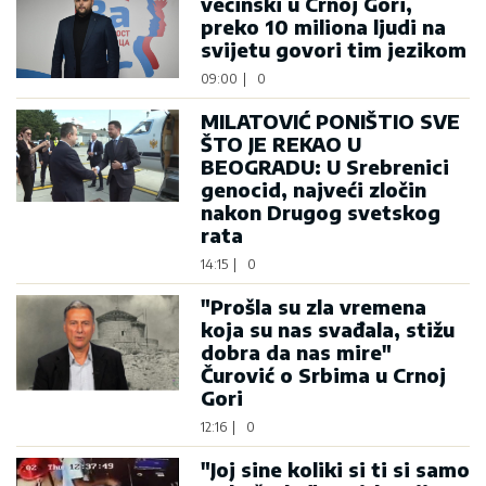
većinski u Crnoj Gori,
preko 10 miliona ljudi na
svijetu govori tim jezikom
09:00
|
0
MILATOVIĆ PONIŠTIO SVE
ŠTO JE REKAO U
BEOGRADU: U Srebrenici
genocid, najveći zločin
nakon Drugog svetskog
rata
14:15
|
0
"Prošla su zla vremena
koja su nas svađala, stižu
dobra da nas mire"
Čurović o Srbima u Crnoj
Gori
12:16
|
0
"Joj sine koliki si ti si samo