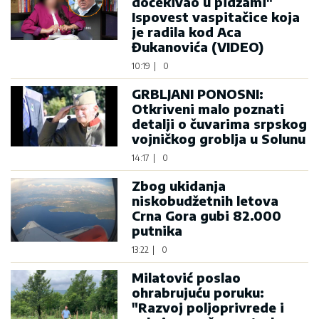
dočekivao u pidžami"
Ispovest vaspitačice koja
je radila kod Aca
Đukanovića (VIDEO)
10:19
|
0
GRBLJANI PONOSNI:
Otkriveni malo poznati
detalji o čuvarima srpskog
vojničkog groblja u Solunu
14:17
|
0
Zbog ukidanja
niskobudžetnih letova
Crna Gora gubi 82.000
putnika
13:22
|
0
Milatović poslao
ohrabrujuću poruku:
"Razvoj poljoprivrede i