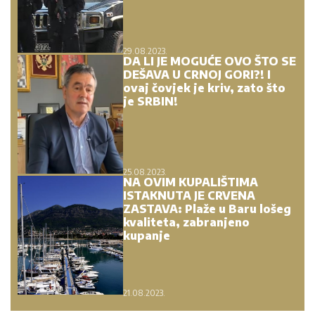
29.08.2023.
DA LI JE MOGUĆE OVO ŠTO SE
DEŠAVA U CRNOJ GORI?! I
ovaj čovjek je kriv, zato što
je SRBIN!
25.08.2023.
NA OVIM KUPALIŠTIMA
ISTAKNUTA JE CRVENA
ZASTAVA: Plaže u Baru lošeg
kvaliteta, zabranjeno
kupanje
21.08.2023.