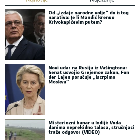
Od „izdaje narodne volje“ do istog
narativa: Je li Mandić krenuo
Krivokapićevim putem?
Novi udar na Rusiju iz Vašingtona:
Senat usvojio Grejemov zakon, Fon
der Lajen poručuje „Iscrpimo
Moskvu“
Misteriozni bunar u Indiji: Voda
danima neprekidno talasa, stručnjaci
traže odgovor (VIDEO)