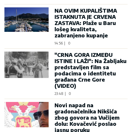
NA OVIM KUPALIŠTIMA
ISTAKNUTA JE CRVENA
ZASTAVA: Plaže u Baru
lošeg kvaliteta,
zabranjeno kupanje
14:56
|
0
"CRNA GORA IZMEĐU
ISTINE I LAŽI": Na Žabljaku
predstavljen film sa
podacima o identitetu
građana Crne Gore
(VIDEO)
23:48
|
0
Novi napad na
gradonačelnika Nikšića
zbog govora na Vučijem
dolu: Kovačević poslao
jasnu poruku