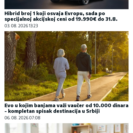
Hibrid broj 1 koji osvaja Evropu, sada po
specijalnoj akcijskoj ceni od 19.990€ do 31.8.
03. 08. 2026 13:23
Evo u kojim banjama važi vaučer od 10.000 dinara
- kompletan spisak destinacija u Srbiji
06. 08. 2026 07:08