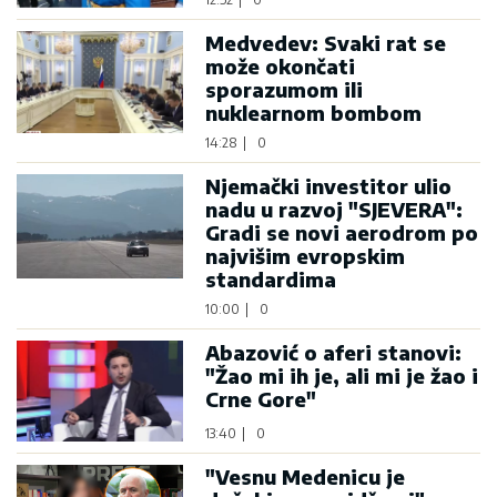
Medvedev: Svaki rat se
može okončati
sporazumom ili
nuklearnom bombom
14:28
|
0
Njemački investitor ulio
nadu u razvoj "SJEVERA":
Gradi se novi aerodrom po
najvišim evropskim
standardima
10:00
|
0
Abazović o aferi stanovi:
"Žao mi ih je, ali mi je žao i
Crne Gore"
13:40
|
0
"Vesnu Medenicu je