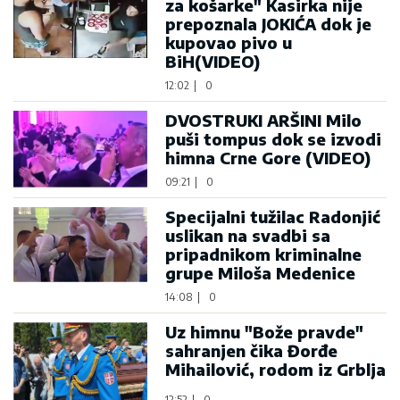
za košarke" Kasirka nije
prepoznala JOKIĆA dok je
kupovao pivo u
BiH(VIDEO)
12:02
|
0
DVOSTRUKI ARŠINI Milo
puši tompus dok se izvodi
himna Crne Gore (VIDEO)
09:21
|
0
Specijalni tužilac Radonjić
uslikan na svadbi sa
pripadnikom kriminalne
grupe Miloša Medenice
14:08
|
0
Uz himnu "Bože pravde"
sahranjen čika Đorđe
Mihailović, rodom iz Grblja
12:52
|
0