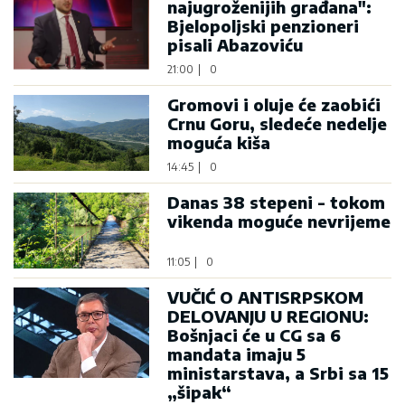
najugroženijih građana":
Bjelopoljski penzioneri
pisali Abazoviću
21:00
|
0
Gromovi i oluje će zaobići
Crnu Goru, sledeće nedelje
moguća kiša
14:45
|
0
Danas 38 stepeni - tokom
vikenda moguće nevrijeme
11:05
|
0
VUČIĆ O ANTISRPSKOM
DELOVANJU U REGIONU:
Bošnjaci će u CG sa 6
mandata imaju 5
ministarstava, a Srbi sa 15
„šipak“