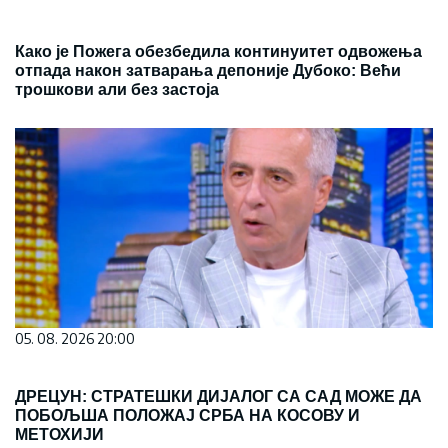
Како је Пожега обезбедила континуитет одвожења
отпада након затварања депоније Дубоко: Већи
трошкови али без застоја
05. 08. 2026 20:00
ДРЕЦУН: СТРАТЕШКИ ДИЈАЛОГ СА САД МОЖЕ ДА
ПОБОЉША ПОЛОЖАЈ СРБА НА КОСОВУ И
МЕТОХИЈИ