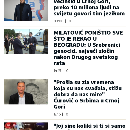
većinski u Crnoj Gori,
preko 10 miliona ljudi na
svijetu govori tim jezikom
09:00
|
0
MILATOVIĆ PONIŠTIO SVE
ŠTO JE REKAO U
BEOGRADU: U Srebrenici
genocid, najveći zločin
nakon Drugog svetskog
rata
14:15
|
0
"Prošla su zla vremena
koja su nas svađala, stižu
dobra da nas mire"
Čurović o Srbima u Crnoj
Gori
12:16
|
0
"Joj sine koliki si ti si samo