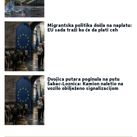
Migrantska politika došla na naplatu:
EU sada traži ko će da plati ceh
Dvojica putara poginula na putu
Šabac–Loznica: Kamion naletio na
vozilo obilježeno signalizacijom