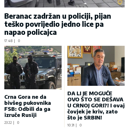
Beranac zadržan u policiji, pijan
teško povrijedio jedno lice pa
napao policajca
17:48
|
0
DA LI JE MOGUĆE
Crna Gora ne da
OVO ŠTO SE DEŠAVA
bivšeg pukovnika
U CRNOJ GORI?! I ovaj
FSB: Odbili da ga
čovjek je kriv, zato
izruče Rusiji
što je SRBIN!
23:22
|
0
10:31
|
0