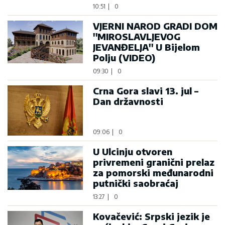
10:51
|
0
VJERNI NAROD GRADI DOM
''MIROSLAVLJEVOG
JEVANĐELJA'' U Bijelom
Polju (VIDEO)
09:30
|
0
Crna Gora slavi 13. jul –
Dan državnosti
09:06
|
0
U Ulcinju otvoren
privremeni granični prelaz
za pomorski međunarodni
putnički saobraćaj
13:27
|
0
Kovačević: Srpski jezik je