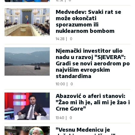
Medvedev: Svaki rat se
može okončati
sporazumom ili
nuklearnom bombom
14:28
|
0
Njemački investitor ulio
nadu u razvoj "SJEVERA":
Gradi se novi aerodrom po
najvišim evropskim
standardima
10:00
|
0
Abazović o aferi stanovi:
"Žao mi ih je, ali mi je žao i
Crne Gore"
13:40
|
0
"Vesnu Medenicu je