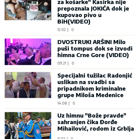
za košarke" Kasirka nije
prepoznala JOKIĆA dok je
kupovao pivo u
BiH(VIDEO)
12:02
|
0
DVOSTRUKI ARŠINI Milo
puši tompus dok se izvodi
himna Crne Gore (VIDEO)
09:21
|
0
Specijalni tužilac Radonjić
uslikan na svadbi sa
pripadnikom kriminalne
grupe Miloša Medenice
14:08
|
0
Uz himnu "Bože pravde"
sahranjen čika Đorđe
Mihailović, rodom iz Grblja
12:52
|
0