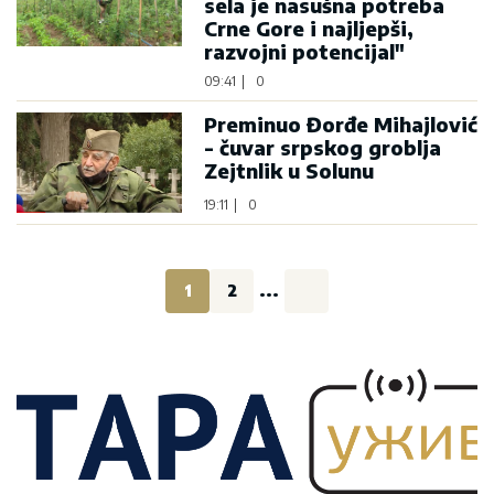
sela je nasušna potreba
Crne Gore i najljepši,
razvojni potencijal"
09:41
|
0
Preminuo Đorđe Mihajlović
- čuvar srpskog groblja
Zejtnlik u Solunu
19:11
|
0
1
2
...