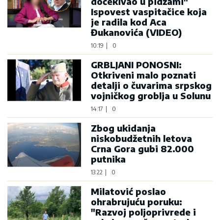
dočekivao u pidžami"
Ispovest vaspitačice koja
je radila kod Aca
Đukanovića (VIDEO)
10:19
|
0
GRBLJANI PONOSNI:
Otkriveni malo poznati
detalji o čuvarima srpskog
vojničkog groblja u Solunu
14:17
|
0
Zbog ukidanja
niskobudžetnih letova
Crna Gora gubi 82.000
putnika
13:22
|
0
Milatović poslao
ohrabrujuću poruku:
"Razvoj poljoprivrede i