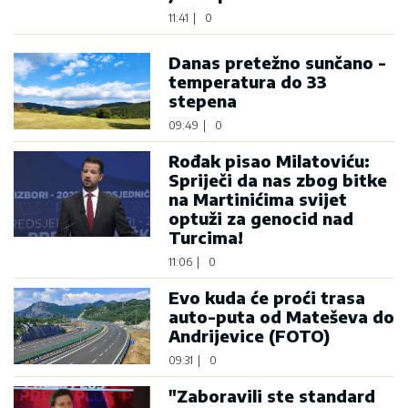
11:41
|
0
Danas pretežno sunčano -
temperatura do 33
stepena
09:49
|
0
Rođak pisao Milatoviću:
Spriječi da nas zbog bitke
na Martinićima svijet
optuži za genocid nad
Turcima!
11:06
|
0
Evo kuda će proći trasa
auto-puta od Mateševa do
Andrijevice (FOTO)
09:31
|
0
"Zaboravili ste standard