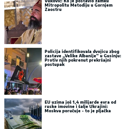
Vuković: Ko je postavio zamku
Mitropolitu Metodiju u Gornjem
Zaostru
Policija identifikovala dvojicu zbog
zastave „Velike Albanije“ u Gusinju:
Protiv njih pokrenut prekršajni
postupak
EU uzima još 1,4 milijarde evra od
ruske imovine i šalje Ukrajini:
Moskva poručuje - to je pljačka