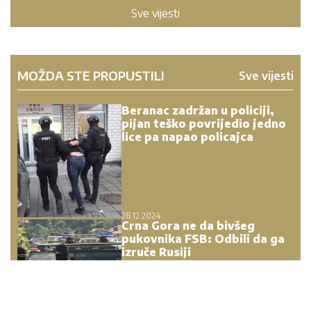
Sve vijesti
MOŽDA STE PROPUSTILI
Sve vijesti
Beranac zadržan u policiji,
pijan teško povrijedio jedno
lice pa napao policajca
28.12.2024.
Crna Gora ne da bivšeg
pukovnika FSB: Odbili da ga
izruče Rusiji