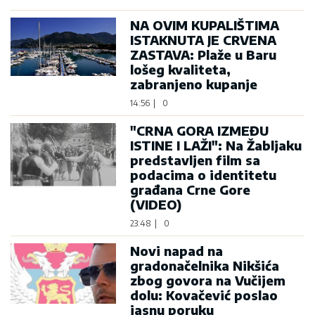
NA OVIM KUPALIŠTIMA
ISTAKNUTA JE CRVENA
ZASTAVA: Plaže u Baru
lošeg kvaliteta,
zabranjeno kupanje
14:56
|
0
"CRNA GORA IZMEĐU
ISTINE I LAŽI": Na Žabljaku
predstavljen film sa
podacima o identitetu
građana Crne Gore
(VIDEO)
23:48
|
0
Novi napad na
gradonačelnika Nikšića
zbog govora na Vučijem
dolu: Kovačević poslao
jasnu poruku