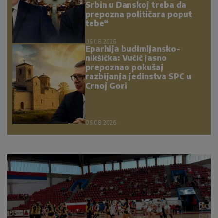
Srbin u Danskoj treba da
prepozna političara poput
tebe“
06.08.2026.
Eparhija budimljansko-
nikšićka: Vučić jasno
prepoznao pokušaj
razbijanja jedinstva SPC u
Crnoj Gori
06.08.2026.