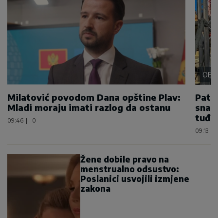
OBL
Milatović povodom Dana opštine Plav:
Patri
Mladi moraju imati razlog da ostanu
snazi
tuđi
09:46
|
0
09:13
|
Žene dobile pravo na
menstrualno odsustvo:
Poslanici usvojili izmjene
zakona