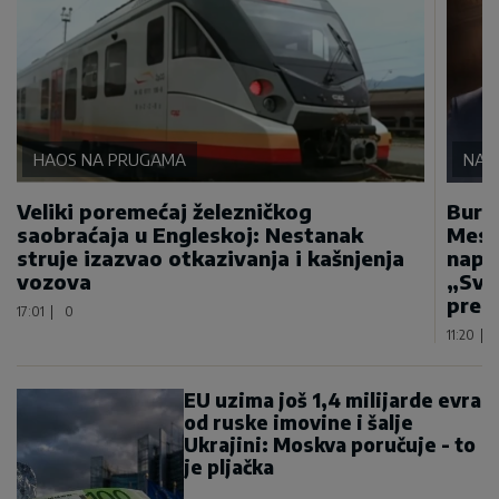
HAOS NA PRUGAMA
NA 
Veliki poremećaj železničkog
Bura
saobraćaja u Engleskoj: Nestanak
Mese
struje izazvao otkazivanja i kašnjenja
napa
vozova
„Sva
prep
17:01
|
0
11:20
|
EU uzima još 1,4 milijarde evra
od ruske imovine i šalje
Ukrajini: Moskva poručuje - to
je pljačka