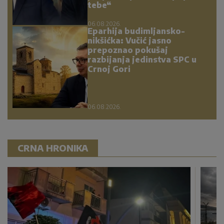
tebe“
06.08.2026.
Eparhija budimljansko-
nikšićka: Vučić jasno
prepoznao pokušaj
razbijanja jedinstva SPC u
Crnoj Gori
06.08.2026.
CRNA HRONIKA