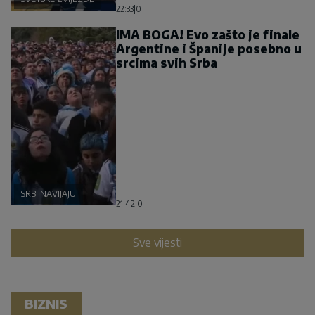
22:33
|
0
IMA BOGA! Evo zašto je finale
Argentine i Španije posebno u
srcima svih Srba
SRBI NAVIJAJU
21:42
|
0
Sve vijesti
BIZNIS