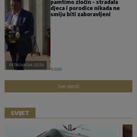
pamtimo zločin - stradala
djeca i porodice nikada ne
smiju biti zaboravljeni
PETROVAČKA CESTA
11:00
|
0
Sve vijesti
SVIJET