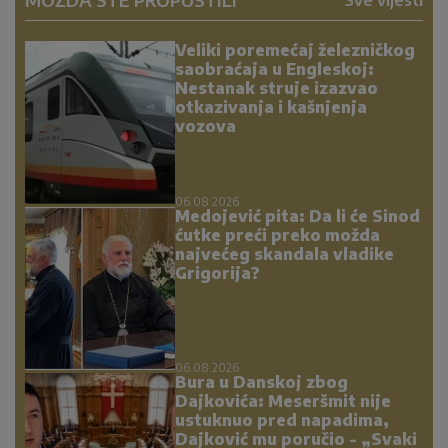
Sve vijesti
Veliki poremećaj železničkog
saobraćaja u Engleskoj:
Nestanak struje izazvao
otkazivanja i kašnjenja
vozova
06.08.2026.
Medojević pita: Da li će Sinod
ćutke preći preko možda
najvećeg skandala vladike
Grigorija?
06.08.2026.
Bura u Danskoj zbog
Dajkovića: Meseršmit nije
ustuknuo pred napadima,
Dajković mu poručio - „Svaki