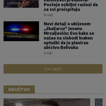
UDARNO!
Postoje ozbiljni razlozi da
se svi preispitaju
19:46
|
0
Novi detaji o ubijenom
„škaljarcu“ Jovanu
Mrvaljeviću: Evo kako se
LIKVIDACIJA U NIKŠIĆU
našao na slobodi lnakon
optužbi da je planirao
ubistvo Belivuka
11:20
|
0
Sve vijesti
DRUŠTVO