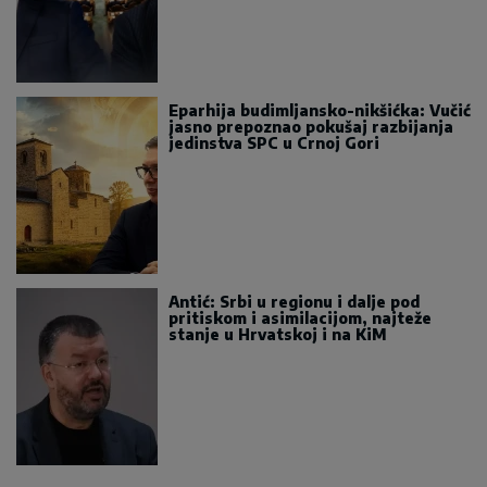
Eparhija budimljansko-nikšićka: Vučić
jasno prepoznao pokušaj razbijanja
jedinstva SPC u Crnoj Gori
Antić: Srbi u regionu i dalje pod
pritiskom i asimilacijom, najteže
stanje u Hrvatskoj i na KiM