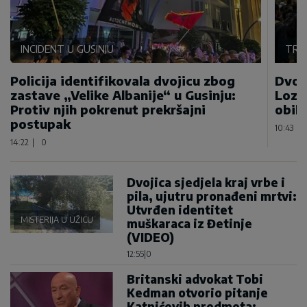
INCIDENT U GUSINJU
TRA
Policija identifikovala dvojicu zbog
Dvoj
zastave „Velike Albanije“ u Gusinju:
Lozn
Protiv njih pokrenut prekršajni
obilj
postupak
10:43
|
14:22
|
0
Dvojica sjedjela kraj vrbe i
pila, ujutru pronađeni mrtvi:
Utvrđen identitet
MISTERIJA U UŽICU
muškaraca iz Đetinje
(VIDEO)
12:55
|
0
Britanski advokat Tobi
Kedman otvorio pitanje
Katnićevih predmeta: