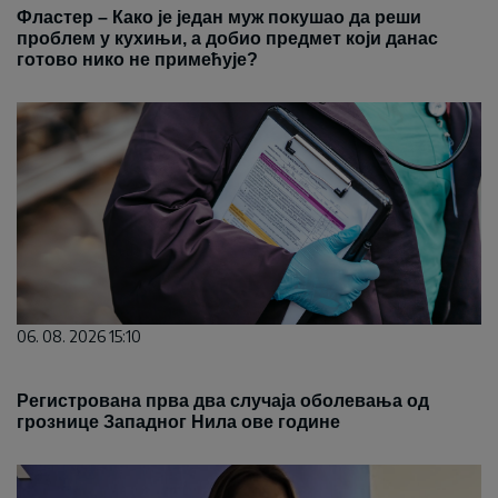
Фластер – Како је један муж покушао да реши
проблем у кухињи, а добио предмет који данас
готово нико не примећује?
06. 08. 2026 15:10
Регистрована прва два случаја оболевања од
грознице Западног Нила ове године