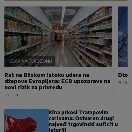
UDAR NA EVROZONU
Rat na Bliskom istoku udara na
Dizel
džepove Evropljana: ECB upozorava na
19:40
|
novi rizik za privredu
13:11
|
0
Kina prkosi Trampovim
carinama: Ostvaren drugi
najveći trgovinski suficit u
istoriji