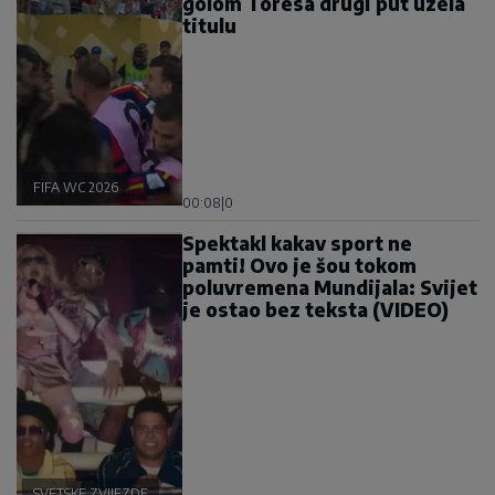
golom Toresa drugi put uzela
titulu
FIFA WC 2026
00:08
|
0
Spektakl kakav sport ne
pamti! Ovo je šou tokom
poluvremena Mundijala: Svijet
je ostao bez teksta (VIDEO)
SVETSKE ZVIJEZDE