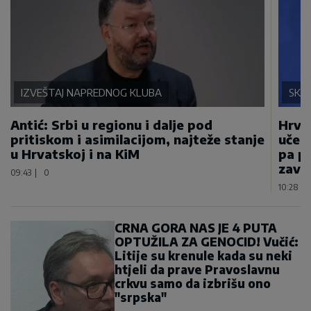
IZVEŠTAJ NAPREDNOG KLUBA
SKA
Antić: Srbi u regionu i dalje pod
Hrvat
pritiskom i asimilacijom, najteže stanje
učest
u Hrvatskoj i na KiM
pa pr
završ
09:43
|
0
10:28
|
CRNA GORA NAS JE 4 PUTA
OPTUŽILA ZA GENOCID! Vučić:
Litije su krenule kada su neki
htjeli da prave Pravoslavnu
crkvu samo da izbrišu ono
"srpska"