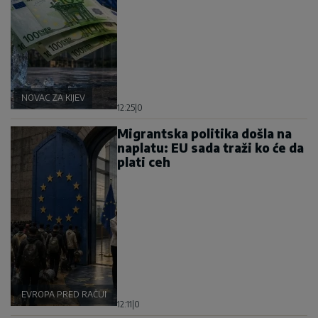
NOVAC ZA KIJEV
12:25
|
0
Migrantska politika došla na
naplatu: EU sada traži ko će da
plati ceh
EVROPA PRED RAČUNOM
12:11
|
0