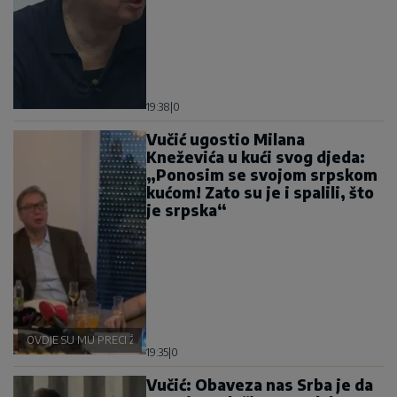
19:38
|
0
Vučić ugostio Milana
Kneževića u kući svog djeda:
„Ponosim se svojom srpskom
kućom! Zato su je i spalili, što
je srpska“
OVDJE SU MU PRECI ŽIVJELI
19:35
|
0
Vučić: Obaveza nas Srba je da