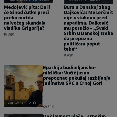
GRIGORIJU
Medojević pita: Da li
Bura u Danskoj zbog
će Sinod ćutke preći
Dajkovića: Meseršmit
preko možda
nije ustuknuo pred
najvećeg skandala
napadima, Dajković
vladike Grigorija?
mu poručio - „Svaki
Srbin u Danskoj treba
16:58
|
0
da prepozna
političara poput
tebe“
11:20
|
0
Eparhija budimljansko-
nikšićka: Vučić jasno
prepoznao pokušaj razbijanja
jedinstva SPC u Crnoj Gori
ZAHVALNOST VUČIĆU
09:54
|
0
Dok javnost plaše „srpskim