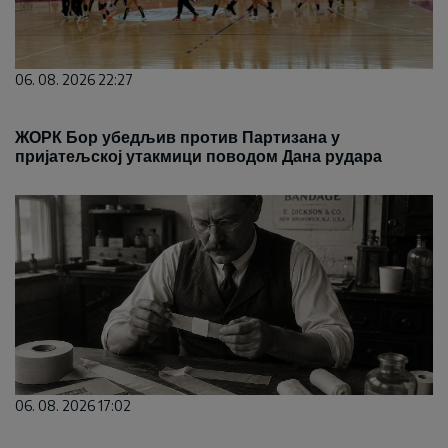
06. 08. 2026 22:27
ЖОРК Бор убедљив против Партизана у
пријатељској утакмици поводом Дана рудара
06. 08. 2026 17:02