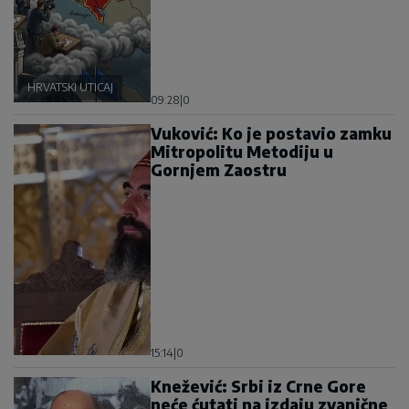
HRVATSKI UTICAJ
09:28
|
0
Vuković: Ko je postavio zamku
Mitropolitu Metodiju u
Gornjem Zaostru
15:14
|
0
Knežević: Srbi iz Crne Gore
neće ćutati na izdaju zvanične