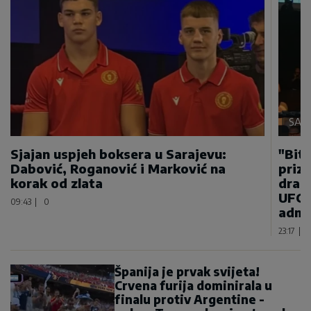
SAMO
Sjajan uspjeh boksera u Sarajevu:
"Bitn
Dabović, Roganović i Marković na
priz
korak od zlata
draga
UFC 
09:43
|
0
admi
23:17
|
Španija je prvak svijeta!
Crvena furija dominirala u
finalu protiv Argentine -