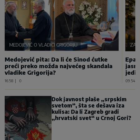
MEDOJEVIĆ O VLADICI GRIGORIJU
ZAH
Medojević pita: Da li će Sinod ćutke
Epar
preći preko možda najvećeg skandala
jasn
vladike Grigorija?
jedin
16:58
|
0
09:54
|
Dok javnost plaše „srpskim
svetom“, šta se dešava iza
kulisa: Da li Zagreb gradi
„hrvatski svet“ u Crnoj Gori?