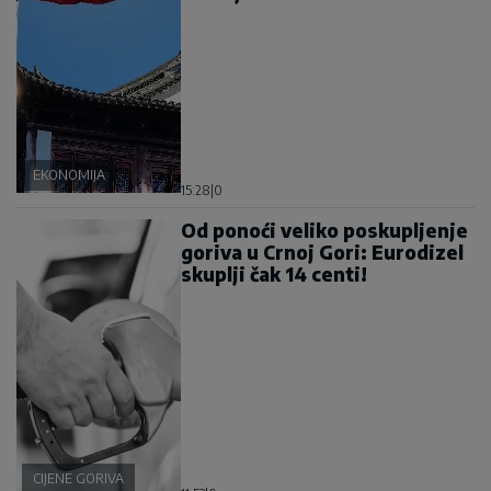
EKONOMIJA
15:28
|
0
Od ponoći veliko poskupljenje
goriva u Crnoj Gori: Eurodizel
skuplji čak 14 centi!
CIJENE GORIVA