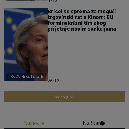
11:53
|
0
Brisel se sprema za mogući
trgovinski rat s Kinom: EU
formira krizni tim zbog
prijetnje novim sankcijama
TRGOVINSKE TENZIJE
09:41
|
0
Sve vijesti
Najnovije
Najčitanije