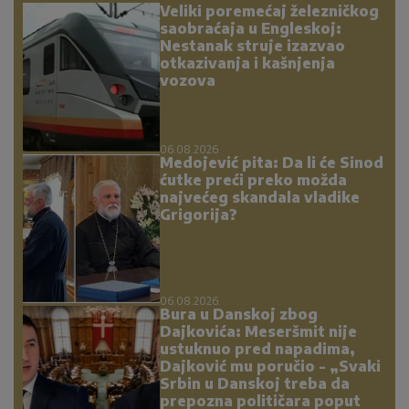
Veliki poremećaj železničkog
saobraćaja u Engleskoj:
Nestanak struje izazvao
otkazivanja i kašnjenja
vozova
06.08.2026.
Medojević pita: Da li će Sinod
ćutke preći preko možda
najvećeg skandala vladike
Grigorija?
06.08.2026.
Bura u Danskoj zbog
Dajkovića: Meseršmit nije
ustuknuo pred napadima,
Dajković mu poručio - „Svaki
Srbin u Danskoj treba da
prepozna političara poput