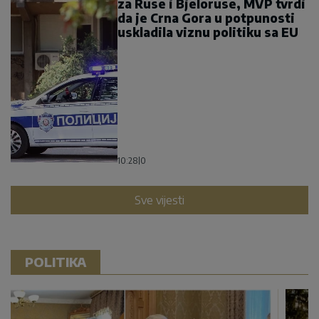
za Ruse i Bjeloruse, MVP tvrdi
da je Crna Gora u potpunosti
uskladila viznu politiku sa EU
10:28
|
0
Sve vijesti
POLITIKA