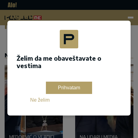
Pogled.
me
Dodaj kao željeni izvor na google pretrazi
NASLOVNA
Želim da me obaveštavate o
vestima
Prihvatam
Ne želim
MEDOJEVIĆ O VLADICI
NA UDARU MEDIJA