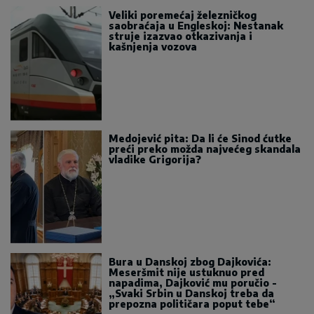
Veliki poremećaj železničkog
saobraćaja u Engleskoj: Nestanak
struje izazvao otkazivanja i
kašnjenja vozova
Medojević pita: Da li će Sinod ćutke
preći preko možda najvećeg skandala
vladike Grigorija?
Bura u Danskoj zbog Dajkovića:
Meseršmit nije ustuknuo pred
napadima, Dajković mu poručio -
„Svaki Srbin u Danskoj treba da
prepozna političara poput tebe“