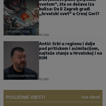
svetom“, šta se dešava iza
kulisa: Da li Zagreb gradi
„hrvatski svet“ u Crnoj Gori?
HRVATSKI UTICAJ
09:28
|
0
Antić: Srbi u regionu i dalje
pod pritiskom i asimilacijom,
najteže stanje u Hrvatskoj i na
KiM
IZVEŠTAJ NAPREDNOG KLUBA
09:43
|
0
POSLEDNJE VIJESTI
Sve vijesti