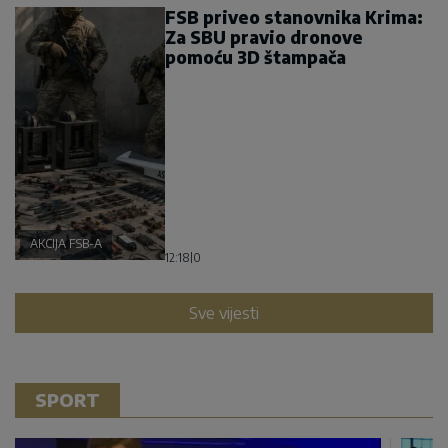
FSB priveo stanovnika Krima:
Za SBU pravio dronove
pomoću 3D štampača
AKCIJA FSB-A
12:18
|
0
Sve vijesti
SPORT