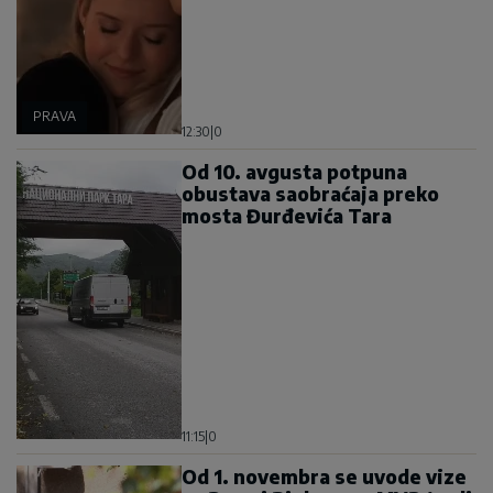
PRAVA
12:30
|
0
Od 10. avgusta potpuna
obustava saobraćaja preko
mosta Đurđevića Tara
11:15
|
0
Od 1. novembra se uvode vize