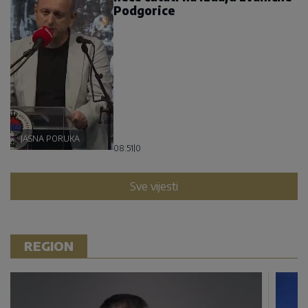
Podgorice
JASNA PORUKA
08:51
|
0
Sve vijesti
REGION