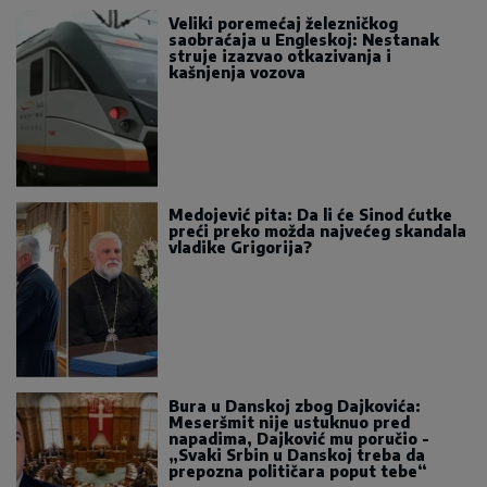
Veliki poremećaj železničkog
saobraćaja u Engleskoj: Nestanak
struje izazvao otkazivanja i
kašnjenja vozova
Medojević pita: Da li će Sinod ćutke
preći preko možda najvećeg skandala
vladike Grigorija?
Bura u Danskoj zbog Dajkovića:
Meseršmit nije ustuknuo pred
napadima, Dajković mu poručio -
„Svaki Srbin u Danskoj treba da
prepozna političara poput tebe“