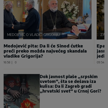
MEDOJEVIĆ O VLADICI GRIGORIJU
ZAH
Medojević pita: Da li će Sinod ćutke
Epar
preći preko možda najvećeg skandala
jasn
vladike Grigorija?
jedin
16:58
|
0
09:54
|
Dok javnost plaše „srpskim
svetom“, šta se dešava iza
kulisa: Da li Zagreb gradi
„hrvatski svet“ u Crnoj Gori?