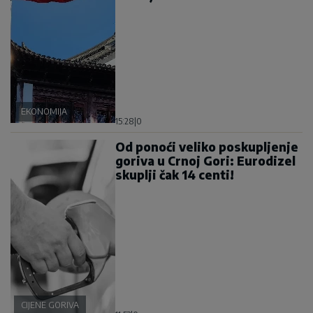
EKONOMIJA
15:28
|
0
Od ponoći veliko poskupljenje
goriva u Crnoj Gori: Eurodizel
skuplji čak 14 centi!
CIJENE GORIVA