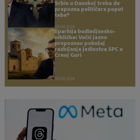
Srbin u Danskoj treba da
prepozna političara poput
tebe“
06.08.2026.
Eparhija budimljansko-
nikšićka: Vučić jasno
prepoznao pokušaj
razbijanja jedinstva SPC u
Crnoj Gori
06.08.2026.