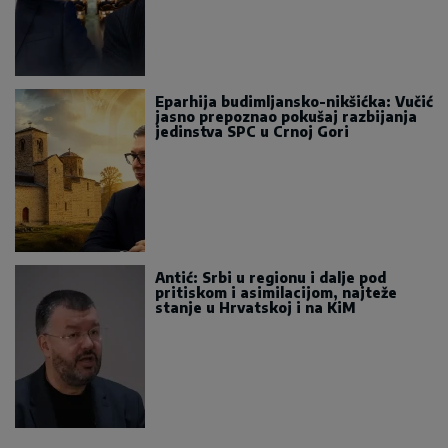
Eparhija budimljansko-nikšićka: Vučić
jasno prepoznao pokušaj razbijanja
jedinstva SPC u Crnoj Gori
Antić: Srbi u regionu i dalje pod
pritiskom i asimilacijom, najteže
stanje u Hrvatskoj i na KiM