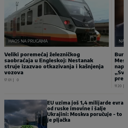
HAOS NA PRUGAMA
NA 
Veliki poremećaj železničkog
Bura
saobraćaja u Engleskoj: Nestanak
Mese
struje izazvao otkazivanja i kašnjenja
napa
vozova
„Sva
prep
17:01
|
0
11:20
|
EU uzima još 1,4 milijarde evra
od ruske imovine i šalje
Ukrajini: Moskva poručuje - to
je pljačka