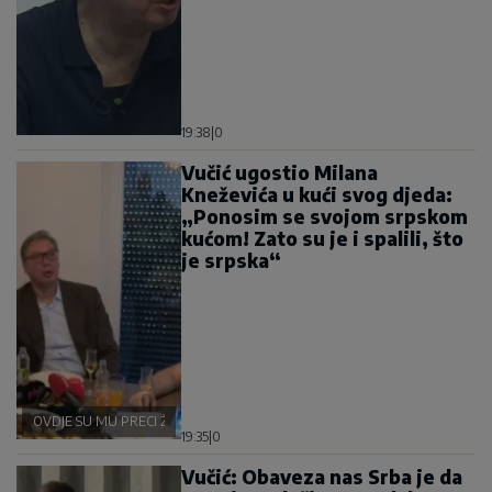
19:38
|
0
Vučić ugostio Milana
Kneževića u kući svog djeda:
„Ponosim se svojom srpskom
kućom! Zato su je i spalili, što
je srpska“
OVDJE SU MU PRECI ŽIVJELI
19:35
|
0
Vučić: Obaveza nas Srba je da