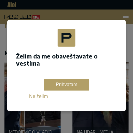
Pogled.
me
Dodaj kao željeni izvor na google pretrazi
NASLOVNA
Želim da me obaveštavate o
vestima
Prihvatam
Ne želim
MEDOJEVIĆ O VLADICI
NA UDARU MEDIJA