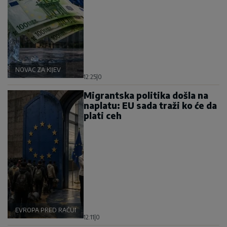
NOVAC ZA KIJEV
12:25
|
0
Migrantska politika došla na
naplatu: EU sada traži ko će da
plati ceh
EVROPA PRED RAČUNOM
12:11
|
0