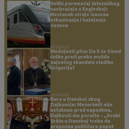
Veliki poremećaj železničkog
saobraćaja u Engleskoj:
Nestanak struje izazvao
otkazivanja i kašnjenja
vozova
06.08.2026.
Medojević pita: Da li će Sinod
ćutke preći preko možda
najvećeg skandala vladike
Grigorija?
06.08.2026.
Bura u Danskoj zbog
Dajkovića: Meseršmit nije
ustuknuo pred napadima,
Dajković mu poručio - „Svaki
Srbin u Danskoj treba da
prepozna političara poput