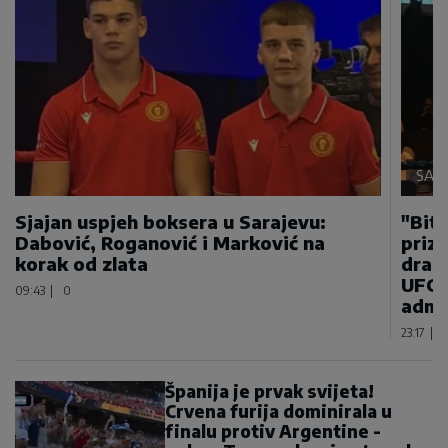
SAMO
Sjajan uspjeh boksera u Sarajevu:
"Bitn
Dabović, Roganović i Marković na
priz
korak od zlata
draga
UFC 
09:43
|
0
admi
23:17
|
Španija je prvak svijeta!
Crvena furija dominirala u
finalu protiv Argentine -