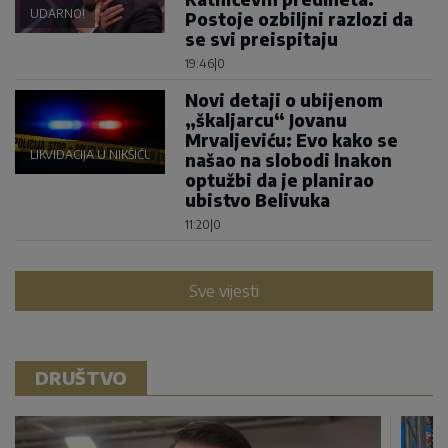
UDARNO!
Postoje ozbiljni razlozi da
se svi preispitaju
19:46
|
0
Novi detaji o ubijenom
„škaljarcu“ Jovanu
Mrvaljeviću: Evo kako se
LIKVIDACIJA U NIKŠIĆU
našao na slobodi lnakon
optužbi da je planirao
ubistvo Belivuka
11:20
|
0
Sve vijesti
DRUŠTVO