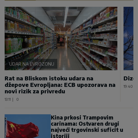
UDAR NA EVROZONU
Rat na Bliskom istoku udara na
Dizel
džepove Evropljana: ECB upozorava na
19:40
|
novi rizik za privredu
13:11
|
0
Kina prkosi Trampovim
carinama: Ostvaren drugi
najveći trgovinski suficit u
istoriji