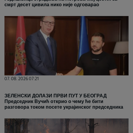
смрт десет цивила нико није одговарао
07. 08. 2026 07:21
ЗЕЛЕНСКИ ДОЛАЗИ ПРВИ ПУТ У БЕОГРАД
Председник Вучић открио о чему ће бити
разговора током посете украјинског председника