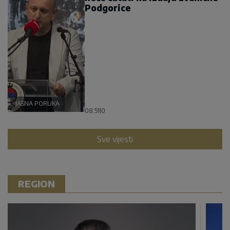
Podgorice
JASNA PORUKA
08:51
|
0
Sve vijesti
REGION