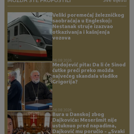
Sve vijesti
Veliki poremećaj železničkog
saobraćaja u Engleskoj:
Nestanak struje izazvao
otkazivanja i kašnjenja
vozova
06.08.2026.
Medojević pita: Da li će Sinod
ćutke preći preko možda
najvećeg skandala vladike
Grigorija?
06.08.2026.
Bura u Danskoj zbog
Dajkovića: Meseršmit nije
ustuknuo pred napadima,
Dajković mu poručio - „Svaki