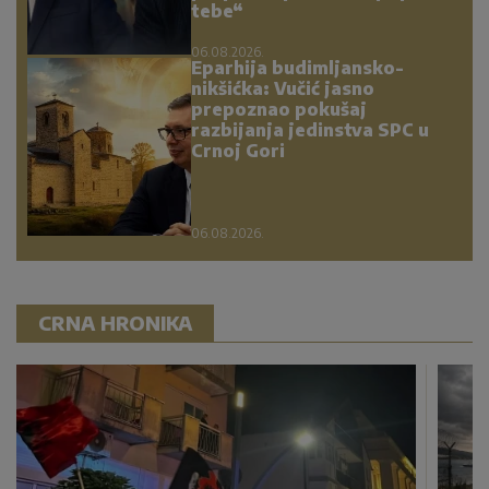
tebe“
06.08.2026.
Eparhija budimljansko-
nikšićka: Vučić jasno
prepoznao pokušaj
razbijanja jedinstva SPC u
Crnoj Gori
06.08.2026.
CRNA HRONIKA