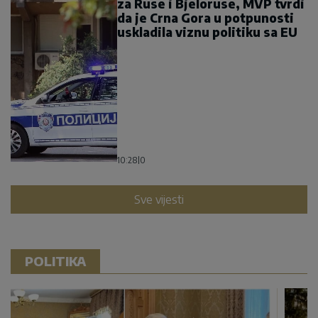
za Ruse i Bjeloruse, MVP tvrdi
da je Crna Gora u potpunosti
uskladila viznu politiku sa EU
10:28
|
0
Sve vijesti
POLITIKA