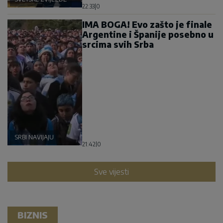
22:33
|
0
IMA BOGA! Evo zašto je finale
Argentine i Španije posebno u
srcima svih Srba
SRBI NAVIJAJU
21:42
|
0
Sve vijesti
BIZNIS