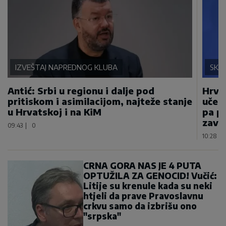
IZVEŠTAJ NAPREDNOG KLUBA
SKA
Antić: Srbi u regionu i dalje pod
Hrvat
pritiskom i asimilacijom, najteže stanje
učest
u Hrvatskoj i na KiM
pa pr
završ
09:43
|
0
10:28
|
CRNA GORA NAS JE 4 PUTA
OPTUŽILA ZA GENOCID! Vučić:
Litije su krenule kada su neki
htjeli da prave Pravoslavnu
crkvu samo da izbrišu ono
"srpska"