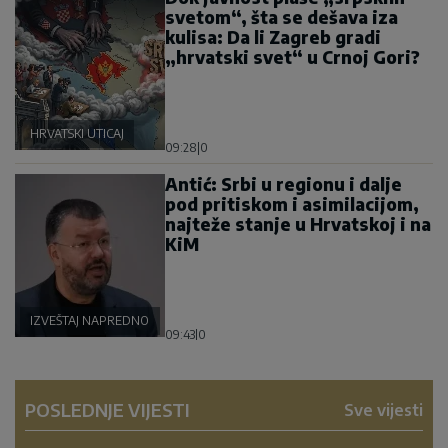
svetom“, šta se dešava iza
kulisa: Da li Zagreb gradi
„hrvatski svet“ u Crnoj Gori?
HRVATSKI UTICAJ
09:28
|
0
Antić: Srbi u regionu i dalje
pod pritiskom i asimilacijom,
najteže stanje u Hrvatskoj i na
KiM
IZVEŠTAJ NAPREDNOG KLUBA
09:43
|
0
POSLEDNJE VIJESTI
Sve vijesti