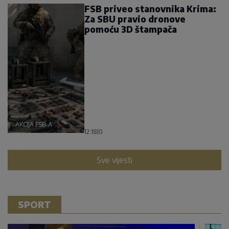
FSB priveo stanovnika Krima:
Za SBU pravio dronove
pomoću 3D štampača
AKCIJA FSB-A
12:18
|
0
Sve vijesti
SPORT