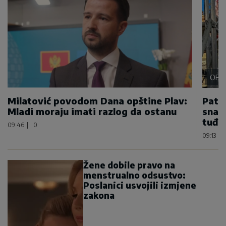
OBL
Milatović povodom Dana opštine Plav:
Patri
Mladi moraju imati razlog da ostanu
snazi
tuđi
09:46
|
0
09:13
|
Žene dobile pravo na
menstrualno odsustvo:
Poslanici usvojili izmjene
zakona