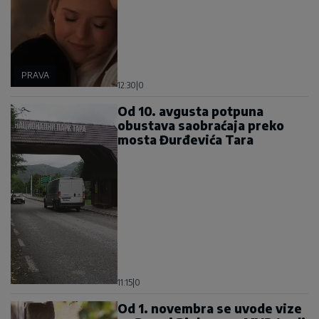
PRAVA
12:30
|
0
Od 10. avgusta potpuna
obustava saobraćaja preko
mosta Đurđevića Tara
11:15
|
0
Od 1. novembra se uvode vize