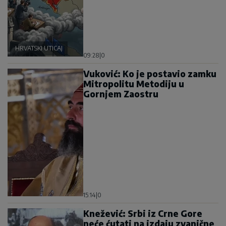
HRVATSKI UTICAJ
09:28
|
0
Vuković: Ko je postavio zamku
Mitropolitu Metodiju u
Gornjem Zaostru
15:14
|
0
Knežević: Srbi iz Crne Gore
neće ćutati na izdaju zvanične