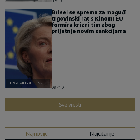
11:53
|
0
Brisel se sprema za mogući
trgovinski rat s Kinom: EU
formira krizni tim zbog
prijetnje novim sankcijama
TRGOVINSKE TENZIJE
09:41
|
0
Sve vijesti
Najnovije
Najčitanije