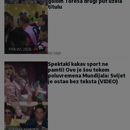
golom Toresa drugi put uzela
titulu
FIFA WC 2026
00:08
|
0
Spektakl kakav sport ne
pamti! Ovo je šou tokom
poluvremena Mundijala: Svijet
je ostao bez teksta (VIDEO)
SVETSKE ZVIJEZDE