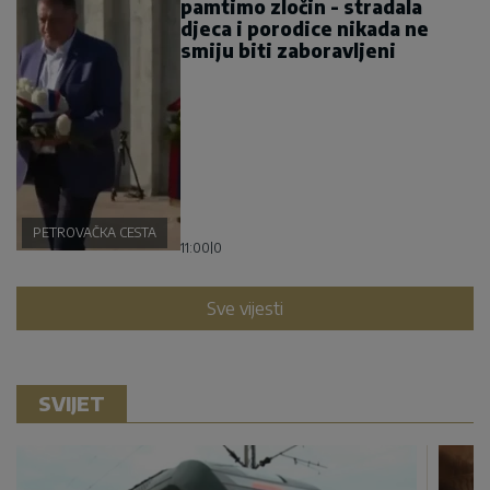
pamtimo zločin - stradala
djeca i porodice nikada ne
smiju biti zaboravljeni
PETROVAČKA CESTA
11:00
|
0
Sve vijesti
SVIJET