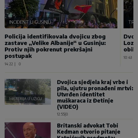
INCIDENT U GUSINJU
TRA
Policija identifikovala dvojicu zbog
Dvoj
zastave „Velike Albanije“ u Gusinju:
Lozn
Protiv njih pokrenut prekršajni
obilj
postupak
10:43
|
14:22
|
0
Dvojica sjedjela kraj vrbe i
pila, ujutru pronađeni mrtvi:
Utvrđen identitet
MISTERIJA U UŽICU
muškaraca iz Đetinje
(VIDEO)
12:55
|
0
Britanski advokat Tobi
Kedman otvorio pitanje
Katnićevih predmeta: