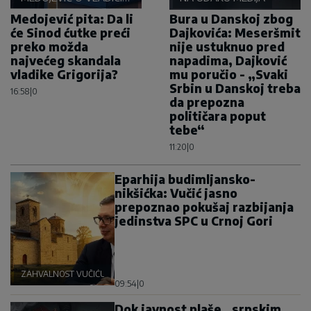
GRIGORIJU
Medojević pita: Da li
Bura u Danskoj zbog
će Sinod ćutke preći
Dajkovića: Meseršmit
preko možda
nije ustuknuo pred
najvećeg skandala
napadima, Dajković
vladike Grigorija?
mu poručio - „Svaki
Srbin u Danskoj treba
16:58
|
0
da prepozna
političara poput
tebe“
11:20
|
0
Eparhija budimljansko-
nikšićka: Vučić jasno
prepoznao pokušaj razbijanja
jedinstva SPC u Crnoj Gori
ZAHVALNOST VUČIĆU
09:54
|
0
Dok javnost plaše „srpskim