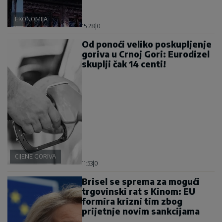
EKONOMIJA
15:28
|
0
Od ponoći veliko poskupljenje
goriva u Crnoj Gori: Eurodizel
skuplji čak 14 centi!
CIJENE GORIVA
11:53
|
0
Brisel se sprema za mogući
trgovinski rat s Kinom: EU
formira krizni tim zbog
prijetnje novim sankcijama