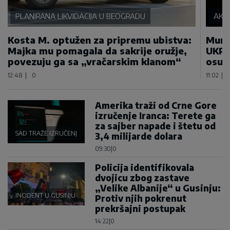
PLANIRANA LIKVIDACIJA U BEOGRADU
AKC
Kosta M. optužen za pripremu ubistva:
Munj
Majka mu pomagala da sakrije oružje,
UKP u
povezuju ga sa „vračarskim klanom“
osum
12:48
|
0
11:02
|
Amerika traži od Crne Gore
izručenje Iranca: Terete ga
za sajber napade i štetu od
SAD TRAŽE IZRUČENJE
3,4 milijarde dolara
09:30
|
0
Policija identifikovala
dvojicu zbog zastave
„Velike Albanije“ u Gusinju:
INCIDENT U GUSINJU
Protiv njih pokrenut
prekršajni postupak
14:22
|
0