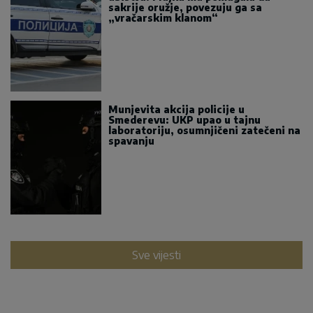
sakrije oružje, povezuju ga sa
„vračarskim klanom“
Munjevita akcija policije u
Smederevu: UKP upao u tajnu
laboratoriju, osumnjičeni zatečeni na
spavanju
Sve vijesti