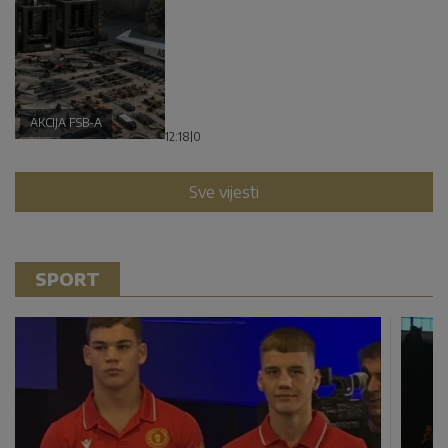
AKCIJA FSB-A
12:18
|
0
Sve vijesti
SPORT