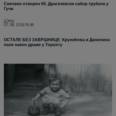
Свечано отворен 65. Драгачевски сабор трубача у
Гучи
07. 08. 2026 19:38
ОСТАЛЕ БЕЗ ЗАВРШНИЦЕ: Крунићева и Данилина
пале након драме у Торонту