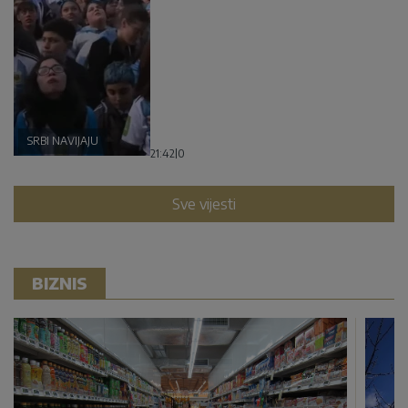
SRBI NAVIJAJU
21:42
|
0
Sve vijesti
BIZNIS