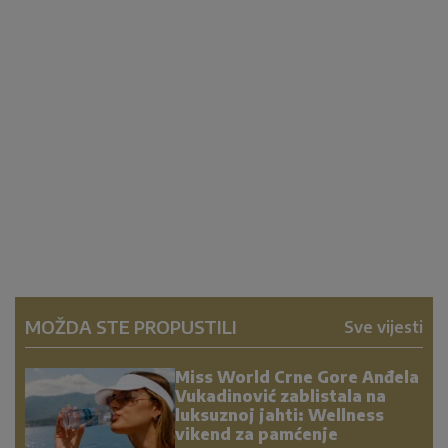
MOŽDA STE PROPUSTILI
Sve vijesti
Miss World Crne Gore Anđela
Vukadinović zablistala na
luksuznoj jahti: Wellness
vikend za pamćenje