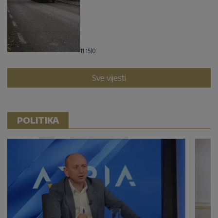
11:15
|
0
Sve vijesti
POLITIKA