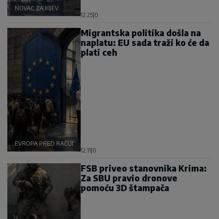
NOVAC ZA KIJEV
12:25
|
0
Migrantska politika došla na
naplatu: EU sada traži ko će da
plati ceh
EVROPA PRED RAČUNOM
12:11
|
0
FSB priveo stanovnika Krima:
Za SBU pravio dronove
pomoću 3D štampača