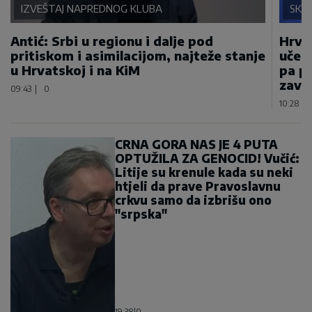
IZVEŠTAJ NAPREDNOG KLUBA
SKA
Antić: Srbi u regionu i dalje pod
Hrvat
pritiskom i asimilacijom, najteže stanje
učest
u Hrvatskoj i na KiM
pa pr
završ
09:43
|
0
10:28
|
CRNA GORA NAS JE 4 PUTA
OPTUŽILA ZA GENOCID! Vučić:
Litije su krenule kada su neki
htjeli da prave Pravoslavnu
crkvu samo da izbrišu ono
"srpska"
19:38
|
0