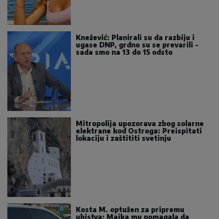
Knežević: Planirali su da razbiju i
ugase DNP, grdno su se prevarili -
sada smo na 13 do 15 odsto
Mitropolija upozorava zbog solarne
elektrane kod Ostroga: Preispitati
lokaciju i zaštititi svetinju
Kosta M. optužen za pripremu
ubistva: Majka mu pomagala da