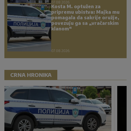
07.08.2026.
Kosta M. optužen za
pripremu ubistva: Majka mu
pomagala da sakrije oružje,
povezuju ga sa „vračarskim
klanom“
07.08.2026.
CRNA HRONIKA