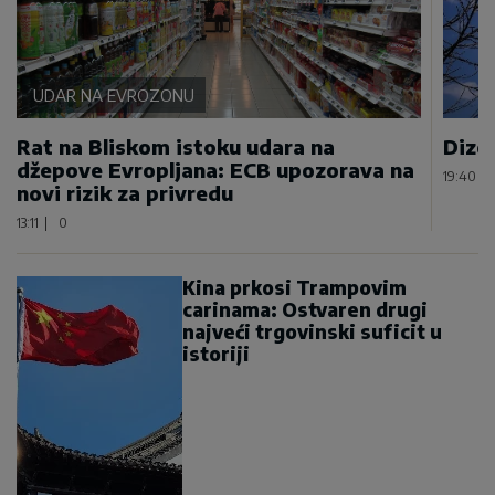
UDAR NA EVROZONU
Rat na Bliskom istoku udara na
Dizel
džepove Evropljana: ECB upozorava na
19:40
|
novi rizik za privredu
13:11
|
0
Kina prkosi Trampovim
carinama: Ostvaren drugi
najveći trgovinski suficit u
istoriji