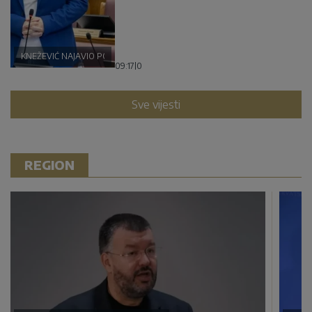
KNEŽEVIĆ NAJAVIO POLITIČKU BURU
09:17
|
0
Sve vijesti
REGION