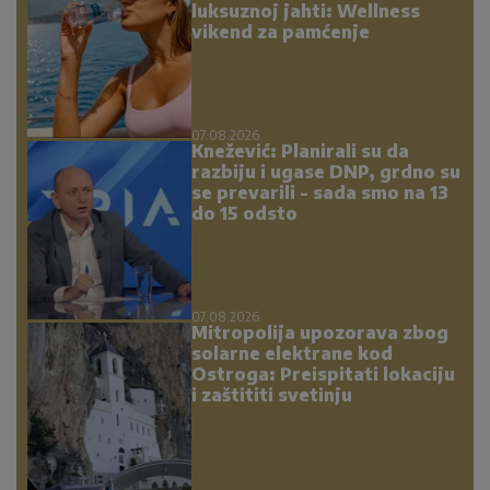
luksuznoj jahti: Wellness
vikend za pamćenje
07.08.2026.
Knežević: Planirali su da
razbiju i ugase DNP, grdno su
se prevarili - sada smo na 13
do 15 odsto
07.08.2026.
Mitropolija upozorava zbog
solarne elektrane kod
Ostroga: Preispitati lokaciju
i zaštititi svetinju