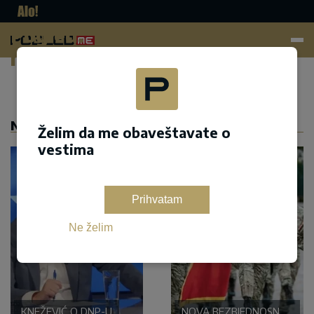
Pogled.
me
Dodaj kao željeni izvor na google pretrazi
NASLOVNA
Želim da me obaveštavate o
vestima
Prihvatam
Ne želim
KNEŽEVIĆ O DNP-U
NOVA BEZBJEDNOSNA