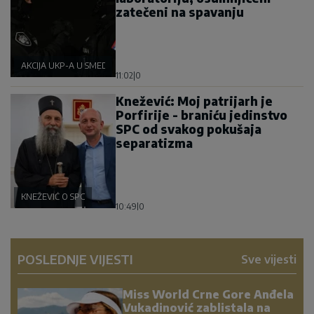
zatečeni na spavanju
AKCIJA UKP-A U SMEDEREVU
11:02
|
0
Knežević: Moj patrijarh je
Porfirije - braniću jedinstvo
SPC od svakog pokušaja
separatizma
KNEŽEVIĆ O SPC
10:49
|
0
POSLEDNJE VIJESTI
Sve vijesti
Miss World Crne Gore Anđela
Vukadinović zablistala na