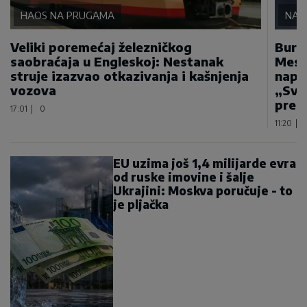
HAOS NA PRUGAMA
NA 
Veliki poremećaj železničkog
Bura
saobraćaja u Engleskoj: Nestanak
Mese
struje izazvao otkazivanja i kašnjenja
napa
vozova
„Sva
prep
17:01
|
0
11:20
|
EU uzima još 1,4 milijarde evra
od ruske imovine i šalje
Ukrajini: Moskva poručuje - to
je pljačka