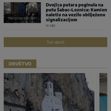
Dvojica putara poginula na
putu Šabac–Loznica: Kamion
naletio na vozilo obilježeno
TRAGEDIJA KOD ŠAPCA
signalizacijom
10:43
|
0
Sve vijesti
DRUŠTVO