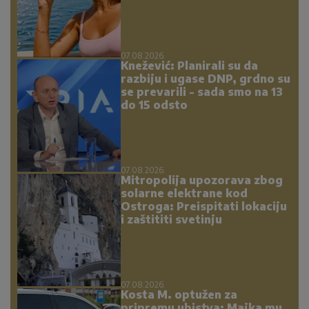
07.08.2026.
Knežević: Planirali su da
razbiju i ugase DNP, grdno su
se prevarili - sada smo na 13
do 15 odsto
07.08.2026.
Mitropolija upozorava zbog
solarne elektrane kod
Ostroga: Preispitati lokaciju
i zaštititi svetinju
07.08.2026.
Kosta M. optužen za
pripremu ubistva: Majka mu