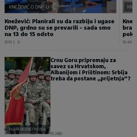
KNEŽEVIĆ O DNP-U
KNEŽ
Knežević: Planirali su da razbiju i ugase
Kneže
DNP, grdno su se prevarili - sada smo
bran
na 13 do 15 odsto
poku
13:10
|
0
10:49
|
Crnu Goru pripremaju za
savez sa Hrvatskom,
Albanijom i Prištinom: Srbija
treba da postane „prijetnja“?
NOVA BEZBJEDNOSNA OSOVINA
10:26
|
0