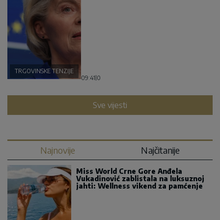
TRGOVINSKE TENZIJE
09:41
|
0
Sve vijesti
Najnovije
Najčitanije
Miss World Crne Gore Anđela
Vukadinović zablistala na luksuznoj
jahti: Wellness vikend za pamćenje