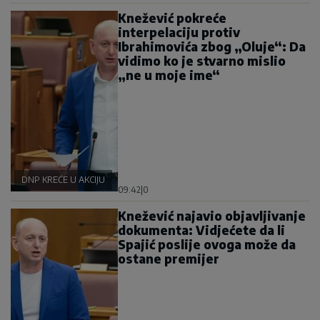
Knežević pokreće
interpelaciju protiv
Ibrahimovića zbog „Oluje“: Da
vidimo ko je stvarno mislio
„ne u moje ime“
DNP KREĆE U AKCIJU
09:42
|
0
Knežević najavio objavljivanje
dokumenta: Vidjećete da li
Spajić poslije ovoga može da
ostane premijer