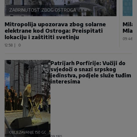
ZABRINUTOST ZBOG OSTROGA
Mitropolija upozorava zbog solarne
Mila
elektrane kod Ostroga: Preispitati
Mlad
lokaciju i zaštititi svetinju
09:46
|
12:58
|
0
Patrijarh Porfirije: Vučiji do
svjedoči o snazi srpskog
jedinstva, podjele služe tuđim
interesima
OBLJEŽAVANJE 150 GODINA VUČEDOLSKE BITKE
09:13
|
0