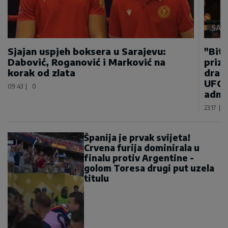
SAMO
Sjajan uspjeh boksera u Sarajevu:
"Bitn
Dabović, Roganović i Marković na
priz
korak od zlata
draga
UFC 
09:43
|
0
admi
23:17
|
Španija je prvak svijeta!
Crvena furija dominirala u
finalu protiv Argentine -
golom Toresa drugi put uzela
titulu