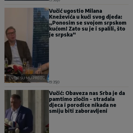
Vučić ugostio Milana
Kneževića u kući svog djeda:
„Ponosim se svojom srpskom
kućom! Zato su je i spalili, što
je srpska“
OVDJE SU MU PRECI ŽIVJELI
19:35
|
0
Vučić: Obaveza nas Srba je da
pamtimo zločin - stradala
djeca i porodice nikada ne
smiju biti zaboravljeni