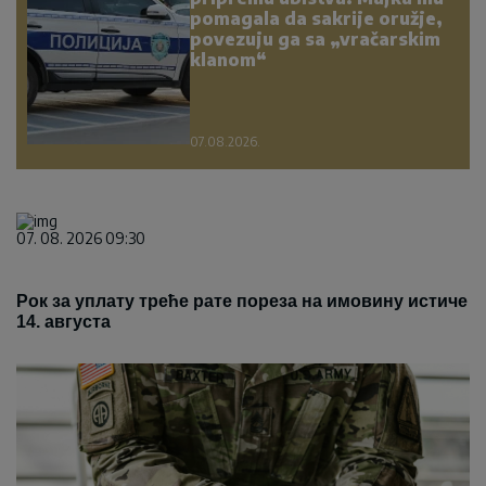
pomagala da sakrije oružje,
povezuju ga sa „vračarskim
klanom“
07.08.2026.
07. 08. 2026 09:30
Рок за уплату треће рате пореза на имовину истиче
14. августа