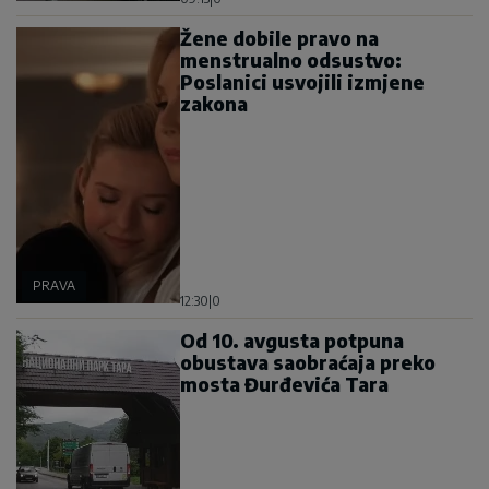
Žene dobile pravo na
menstrualno odsustvo:
Poslanici usvojili izmjene
zakona
PRAVA
12:30
|
0
Od 10. avgusta potpuna
obustava saobraćaja preko
mosta Đurđevića Tara