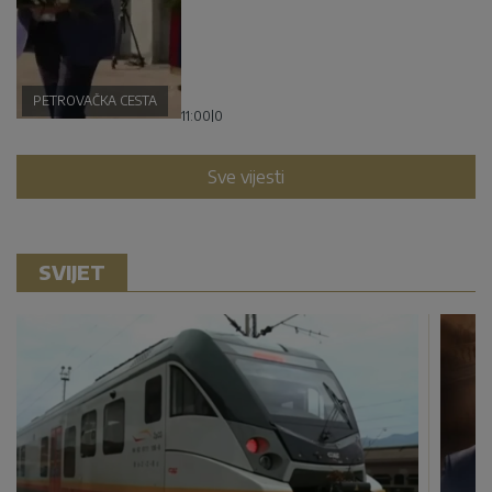
PETROVAČKA CESTA
11:00
|
0
Sve vijesti
SVIJET