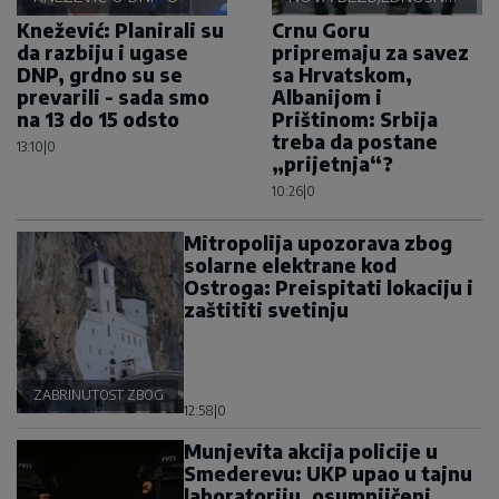
OSOVINA
Knežević: Planirali su
Crnu Goru
da razbiju i ugase
pripremaju za savez
DNP, grdno su se
sa Hrvatskom,
prevarili - sada smo
Albanijom i
na 13 do 15 odsto
Prištinom: Srbija
treba da postane
13:10
|
0
„prijetnja“?
10:26
|
0
Mitropolija upozorava zbog
solarne elektrane kod
Ostroga: Preispitati lokaciju i
zaštititi svetinju
ZABRINUTOST ZBOG OSTROGA
12:58
|
0
Munjevita akcija policije u
Smederevu: UKP upao u tajnu
laboratoriju, osumnjičeni