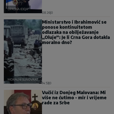
OPASNA IDEJA
08:26
|
0
Ministarstvo i Ibrahimović se
ponose kontinuitetom
odlazaka na obilježavanje
„Oluje“: Je li Crna Gora dotakla
moralno dno?
MORALNI SUNOVRAT
14:53
|
0
Vučić iz Donjeg Malovana: Mi
više ne ćutimo - mir i vrijeme
rade za Srbe