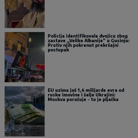
Policija identifikovala dvojicu zbog
zastave „Velike Albanije“ u Gusinju:
Protiv njih pokrenut prekršajni
postupak
EU uzima još 1,4 milijarde evra od
ruske imovine i šalje Ukrajini:
Moskva poručuje - to je pljačka