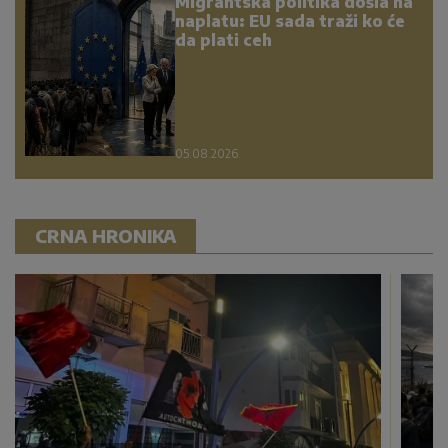
Migrantska politika došla na
naplatu: EU sada traži ko će
da plati ceh
05.08.2026.
CRNA HRONIKA