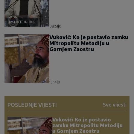
JASNA PORUKA
08:51
|
0
Vuković: Ko je postavio zamku
Mitropolitu Metodiju u
Gornjem Zaostru
15:14
|
0
POSLEDNJE VIJESTI
Sve vijesti
Vuković: Ko je postavio
zamku Mitropolitu Metodiju
u Gornjem Zaostru