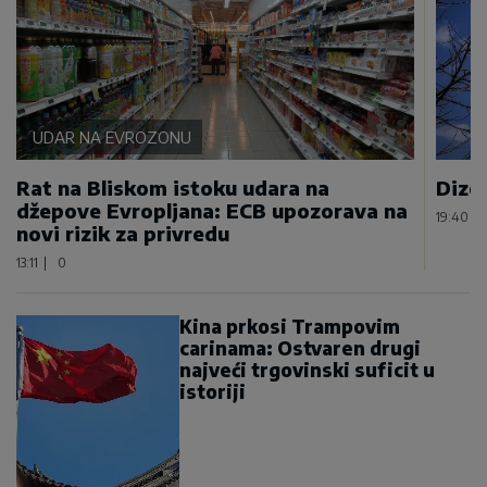
UDAR NA EVROZONU
Rat na Bliskom istoku udara na
Dizel
džepove Evropljana: ECB upozorava na
19:40
|
novi rizik za privredu
13:11
|
0
Kina prkosi Trampovim
carinama: Ostvaren drugi
najveći trgovinski suficit u
istoriji