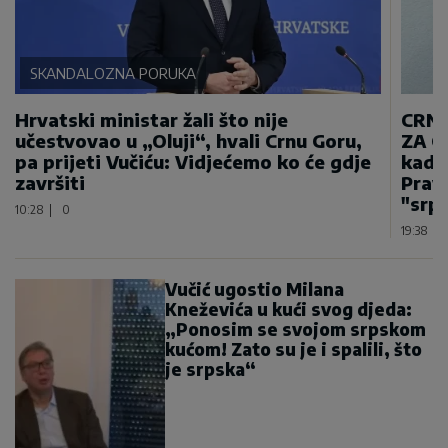
SKANDALOZNA PORUKA
Hrvatski ministar žali što nije
CRNA
učestvovao u „Oluji“, hvali Crnu Goru,
ZA GE
pa prijeti Vučiću: Vidjećemo ko će gdje
kada 
završiti
Prav
"srp
10:28
|
0
19:38
|
Vučić ugostio Milana
Kneževića u kući svog djeda:
„Ponosim se svojom srpskom
kućom! Zato su je i spalili, što
je srpska“