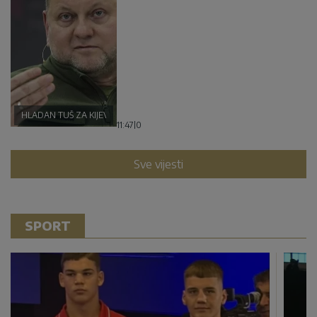
HLADAN TUŠ ZA KIJEV
11:47
|
0
Sve vijesti
SPORT