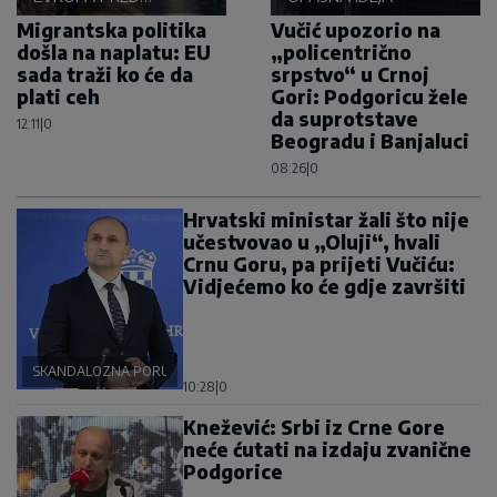
RAČUNOM
Migrantska politika
Vučić upozorio na
došla na naplatu: EU
„policentrično
sada traži ko će da
srpstvo“ u Crnoj
plati ceh
Gori: Podgoricu žele
da suprotstave
12:11
|
0
Beogradu i Banjaluci
08:26
|
0
Hrvatski ministar žali što nije
učestvovao u „Oluji“, hvali
Crnu Goru, pa prijeti Vučiću:
Vidjećemo ko će gdje završiti
SKANDALOZNA PORUKA
10:28
|
0
Knežević: Srbi iz Crne Gore
neće ćutati na izdaju zvanične
Podgorice