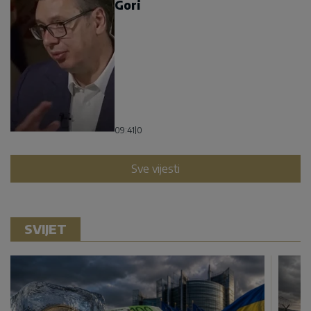
Gori
09:41
|
0
Sve vijesti
SVIJET