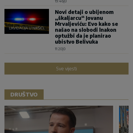
19:46
|
0
Novi detaji o ubijenom
„škaljarcu“ Jovanu
Mrvaljeviću: Evo kako se
LIKVIDACIJA U NIKŠIĆU
našao na slobodi lnakon
optužbi da je planirao
ubistvo Belivuka
11:20
|
0
Sve vijesti
DRUŠTVO