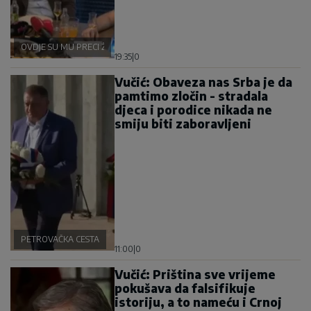
OVDJE SU MU PRECI ŽIVJELI
19:35
|
0
Vučić: Obaveza nas Srba je da
pamtimo zločin - stradala
djeca i porodice nikada ne
smiju biti zaboravljeni
PETROVAČKA CESTA
11:00
|
0
Vučić: Priština sve vrijeme
pokušava da falsifikuje
istoriju, a to nameću i Crnoj