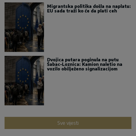
Migrantska politika došla na naplatu:
EU sada traži ko će da plati ceh
Dvojica putara poginula na putu
Šabac–Loznica: Kamion naletio na
vozilo obilježeno signalizacijom
Sve vijesti