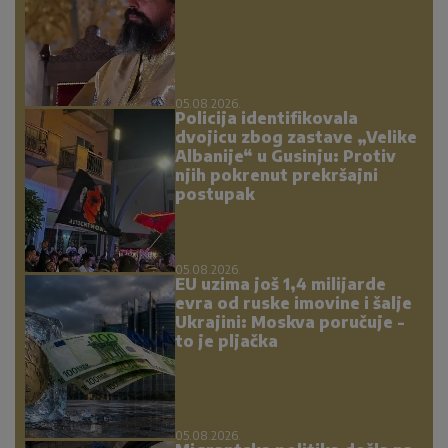
05.08.2026.
Policija identifikovala
dvojicu zbog zastave „Velike
Albanije“ u Gusinju: Protiv
njih pokrenut prekršajni
postupak
05.08.2026.
EU uzima još 1,4 milijarde
evra od ruske imovine i šalje
Ukrajini: Moskva poručuje -
to je pljačka
05.08.2026.