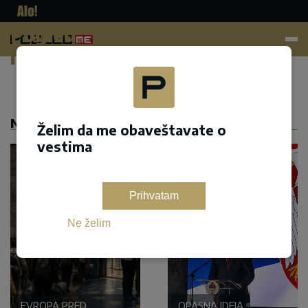
Pogled.
me
Dodaj kao željeni izvor na google pretrazi
NASLOVNA
Želim da me obaveštavate o
vestima
Prihvatam
Ne želim
EVROPA PRED
OPASNA IDEJA