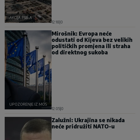
AKCIJA FSB-A
12:18
|
0
Mirošnik: Evropa neće
odustati od Kijeva bez velikih
političkih promjena ili straha
od direktnog sukoba
UPOZORENJE IZ MOSKVE
12:05
|
0
Zalužni: Ukrajina se nikada
neće pridružiti NATO-u