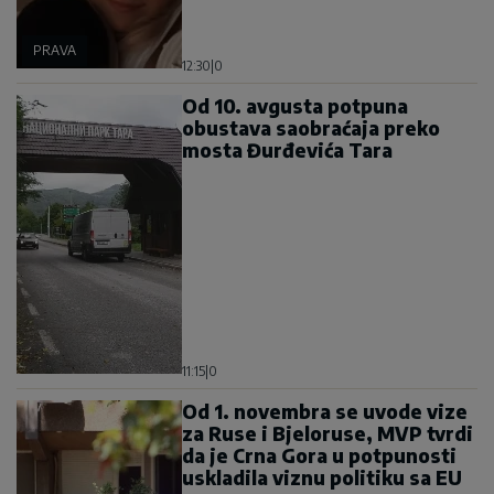
PRAVA
12:30
|
0
Od 10. avgusta potpuna
obustava saobraćaja preko
mosta Đurđevića Tara
11:15
|
0
Od 1. novembra se uvode vize
za Ruse i Bjeloruse, MVP tvrdi
da je Crna Gora u potpunosti
uskladila viznu politiku sa EU