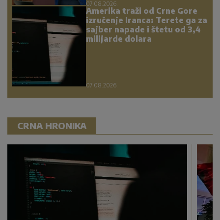
07.08.2026.
Amerika traži od Crne Gore
izručenje Iranca: Terete ga za
sajber napade i štetu od 3,4
milijarde dolara
07.08.2026.
CRNA HRONIKA