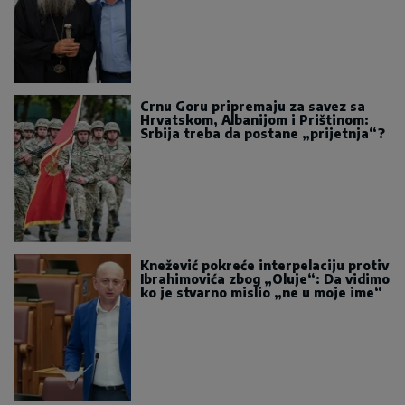
Crnu Goru pripremaju za savez sa
Hrvatskom, Albanijom i Prištinom:
Srbija treba da postane „prijetnja“?
Knežević pokreće interpelaciju protiv
Ibrahimovića zbog „Oluje“: Da vidimo
ko je stvarno mislio „ne u moje ime“