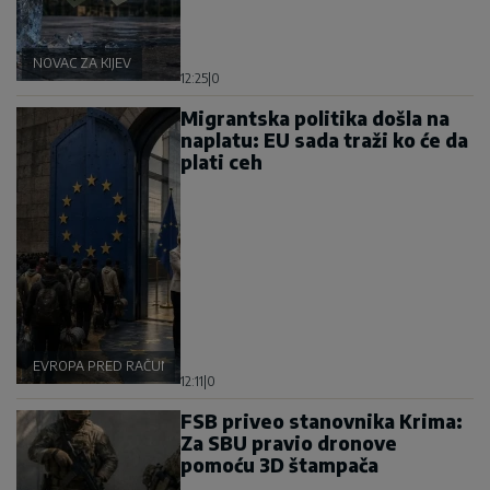
NOVAC ZA KIJEV
12:25
|
0
Migrantska politika došla na
naplatu: EU sada traži ko će da
plati ceh
EVROPA PRED RAČUNOM
12:11
|
0
FSB priveo stanovnika Krima:
Za SBU pravio dronove
pomoću 3D štampača