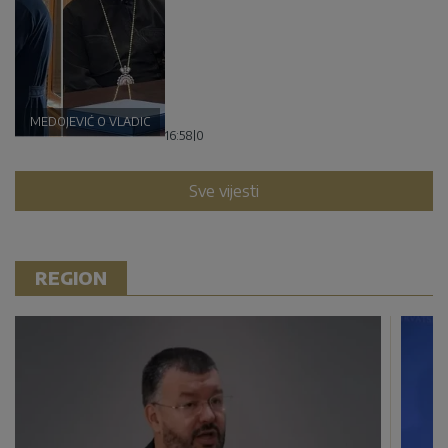
MEDOJEVIĆ O VLADICI GRIGORIJU
16:58
|
0
Sve vijesti
REGION