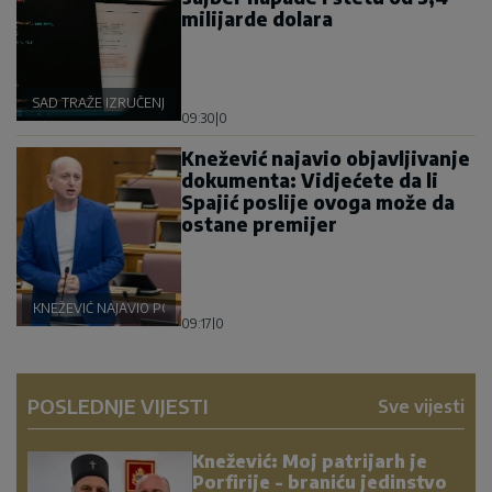
milijarde dolara
SAD TRAŽE IZRUČENJE
09:30
|
0
Knežević najavio objavljivanje
dokumenta: Vidjećete da li
Spajić poslije ovoga može da
ostane premijer
KNEŽEVIĆ NAJAVIO POLITIČKU BURU
09:17
|
0
POSLEDNJE VIJESTI
Sve vijesti
Knežević: Moj patrijarh je
Porfirije - braniću jedinstvo