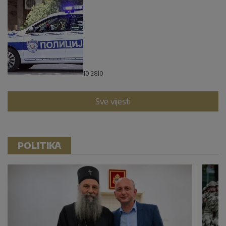
10:28
|
0
Sve vijesti
POLITIKA