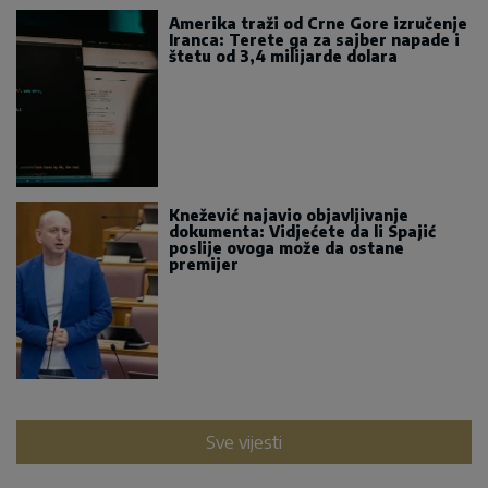
Amerika traži od Crne Gore izručenje
Iranca: Terete ga za sajber napade i
štetu od 3,4 milijarde dolara
Knežević najavio objavljivanje
dokumenta: Vidjećete da li Spajić
poslije ovoga može da ostane
premijer
Sve vijesti