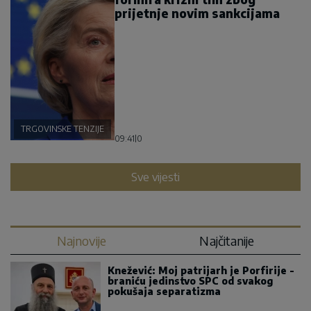
prijetnje novim sankcijama
TRGOVINSKE TENZIJE
09:41
|
0
Sve vijesti
Najnovije
Najčitanije
Knežević: Moj patrijarh je Porfirije -
braniću jedinstvo SPC od svakog
pokušaja separatizma