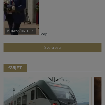
PETROVAČKA CESTA
11:00
|
0
Sve vijesti
SVIJET