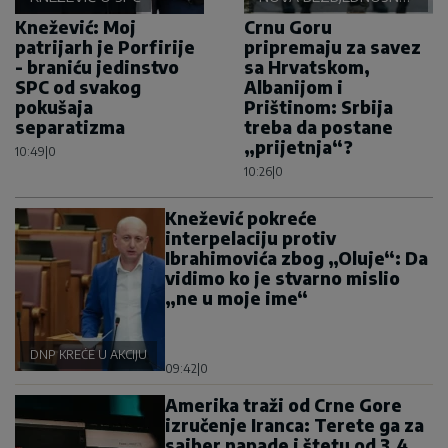
OSOVINA
Knežević: Moj
Crnu Goru
patrijarh je Porfirije
pripremaju za savez
- braniću jedinstvo
sa Hrvatskom,
SPC od svakog
Albanijom i
pokušaja
Prištinom: Srbija
separatizma
treba da postane
„prijetnja“?
10:49
|
0
10:26
|
0
Knežević pokreće
interpelaciju protiv
Ibrahimovića zbog „Oluje“: Da
vidimo ko je stvarno mislio
„ne u moje ime“
DNP KREĆE U AKCIJU
09:42
|
0
Amerika traži od Crne Gore
izručenje Iranca: Terete ga za
sajber napade i štetu od 3,4