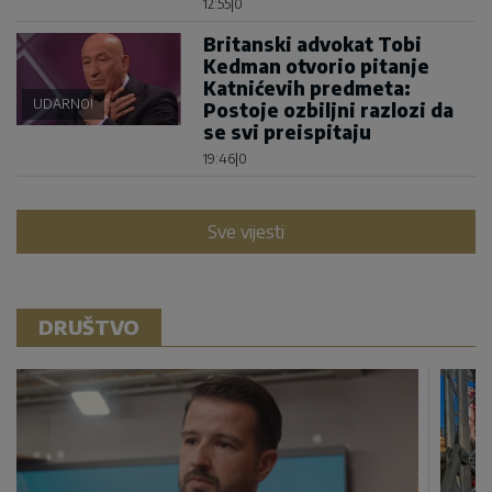
12:55
|
0
Britanski advokat Tobi
Kedman otvorio pitanje
Katnićevih predmeta:
UDARNO!
Postoje ozbiljni razlozi da
se svi preispitaju
19:46
|
0
Sve vijesti
DRUŠTVO