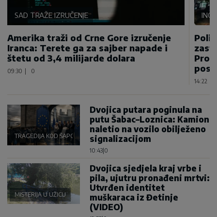
SAD TRAŽE IZRUČENJE
INCI
Amerika traži od Crne Gore izručenje
Polic
Iranca: Terete ga za sajber napade i
zasta
štetu od 3,4 milijarde dolara
Proti
post
09:30
|
0
14:22
|
Dvojica putara poginula na
putu Šabac–Loznica: Kamion
naletio na vozilo obilježeno
TRAGEDIJA KOD ŠAPCA
signalizacijom
10:43
|
0
Dvojica sjedjela kraj vrbe i
pila, ujutru pronađeni mrtvi:
Utvrđen identitet
MISTERIJA U UŽICU
muškaraca iz Đetinje
(VIDEO)