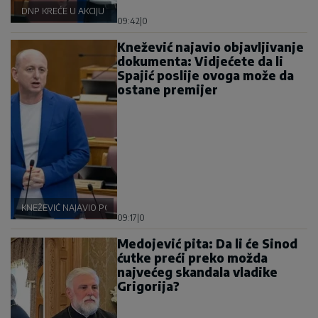
DNP KREĆE U AKCIJU
09:42
|
0
Knežević najavio objavljivanje
dokumenta: Vidjećete da li
Spajić poslije ovoga može da
ostane premijer
KNEŽEVIĆ NAJAVIO POLITIČKU BURU
09:17
|
0
Medojević pita: Da li će Sinod
ćutke preći preko možda
najvećeg skandala vladike
Grigorija?