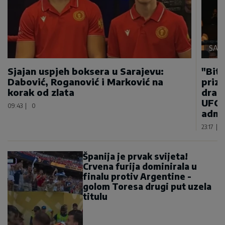
SAMO
Sjajan uspjeh boksera u Sarajevu:
"Bitn
Dabović, Roganović i Marković na
priz
korak od zlata
draga
UFC 
09:43
|
0
admi
23:17
|
Španija je prvak svijeta!
Crvena furija dominirala u
finalu protiv Argentine -
golom Toresa drugi put uzela
titulu