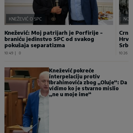
KNEŽEVIĆ O SPC
NOV
Knežević: Moj patrijarh je Porfirije -
Crnu
braniću jedinstvo SPC od svakog
Hrva
pokušaja separatizma
Srbi
10:49
|
0
10:26
|
Knežević pokreće
interpelaciju protiv
Ibrahimovića zbog „Oluje“: Da
vidimo ko je stvarno mislio
„ne u moje ime“