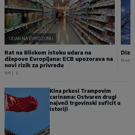
UDAR NA EVROZONU
Rat na Bliskom istoku udara na
Dizel
džepove Evropljana: ECB upozorava na
19:40
|
novi rizik za privredu
13:11
|
0
Kina prkosi Trampovim
carinama: Ostvaren drugi
najveći trgovinski suficit u
istoriji