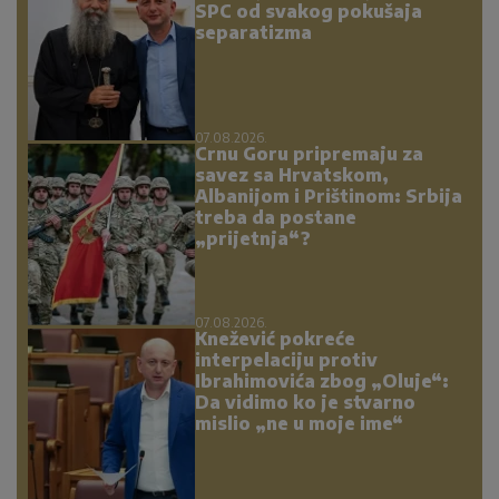
SPC od svakog pokušaja
separatizma
07.08.2026.
Crnu Goru pripremaju za
savez sa Hrvatskom,
Albanijom i Prištinom: Srbija
treba da postane
„prijetnja“?
07.08.2026.
Knežević pokreće
interpelaciju protiv
Ibrahimovića zbog „Oluje“:
Da vidimo ko je stvarno
mislio „ne u moje ime“