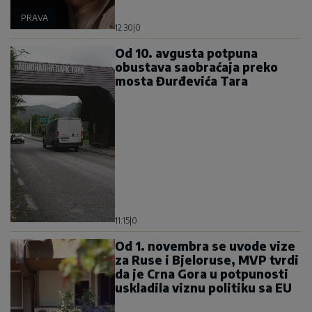
PRAVA
12:30
|
0
Od 10. avgusta potpuna
obustava saobraćaja preko
mosta Đurđevića Tara
11:15
|
0
Od 1. novembra se uvode vize
za Ruse i Bjeloruse, MVP tvrdi
da je Crna Gora u potpunosti
uskladila viznu politiku sa EU