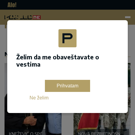
Pogled.
me
Dodaj kao željeni izvor na google pretrazi
NASLOVNA
Želim da me obaveštavate o
vestima
Prihvatam
Ne želim
KNEŽEVIĆ O SPC
NOVA BEZBJEDNOSNA