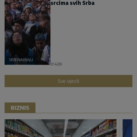
srcima svih Srba
SRBI NAVIJAJU
21:42
|
0
Sve vijesti
BIZNIS