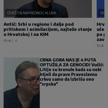
IZVEŠTAJ NAPREDNOG KLUBA
SKA
Antić: Srbi u regionu i dalje pod
Hrvat
pritiskom i asimilacijom, najteže stanje
učest
u Hrvatskoj i na KiM
pa pr
završ
09:43
|
0
10:28
|
CRNA GORA NAS JE 4 PUTA
OPTUŽILA ZA GENOCID! Vučić:
Litije su krenule kada su neki
htjeli da prave Pravoslavnu
crkvu samo da izbrišu ono
"srpska"