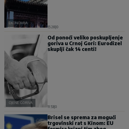
EKONOMIJA
15:28
|
0
Od ponoći veliko poskupljenje
goriva u Crnoj Gori: Eurodizel
skuplji čak 14 centi!
CIJENE GORIVA
11:53
|
0
Brisel se sprema za mogući
trgovinski rat s Kinom: EU
formira krizni tim zbog