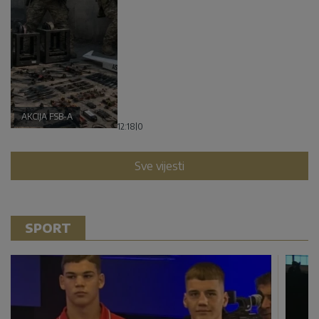
AKCIJA FSB-A
12:18
|
0
Sve vijesti
SPORT