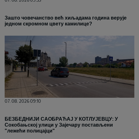
Зашто човечанство већ хиљадама година верује
једном скромном цвету камилице?
07. 08. 2026 09:10
БЕЗБЕДНИЈИ САОБРАЋАЈ У КОТЛУЈЕВЦУ: У
Сокобањској улици у Зајечару постављени
"лежећи полицајци"