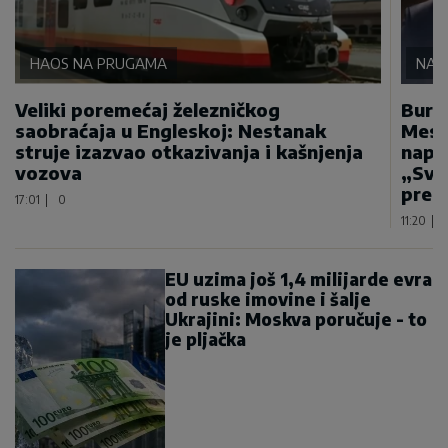
HAOS NA PRUGAMA
NA 
Veliki poremećaj železničkog
Bura
saobraćaja u Engleskoj: Nestanak
Mese
struje izazvao otkazivanja i kašnjenja
napa
vozova
„Sva
prep
17:01
|
0
11:20
|
EU uzima još 1,4 milijarde evra
od ruske imovine i šalje
Ukrajini: Moskva poručuje - to
je pljačka