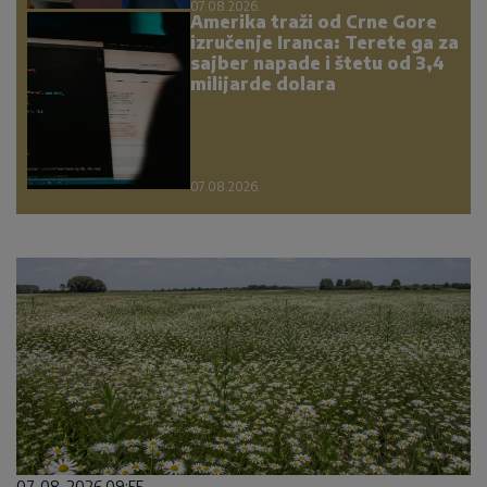
07.08.2026.
Amerika traži od Crne Gore
izručenje Iranca: Terete ga za
sajber napade i štetu od 3,4
milijarde dolara
07.08.2026.
07. 08. 2026 09:55