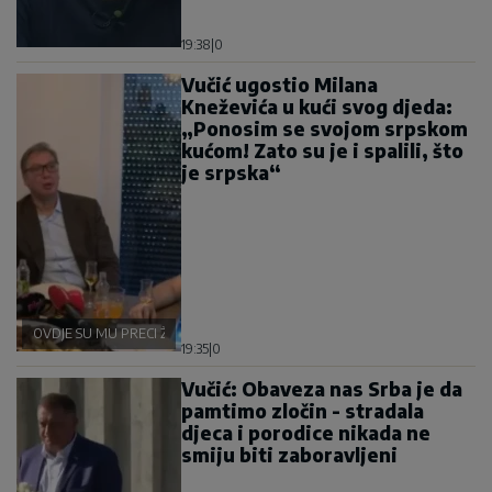
19:38
|
0
Vučić ugostio Milana
Kneževića u kući svog djeda:
„Ponosim se svojom srpskom
kućom! Zato su je i spalili, što
je srpska“
OVDJE SU MU PRECI ŽIVJELI
19:35
|
0
Vučić: Obaveza nas Srba je da
pamtimo zločin - stradala
djeca i porodice nikada ne
smiju biti zaboravljeni