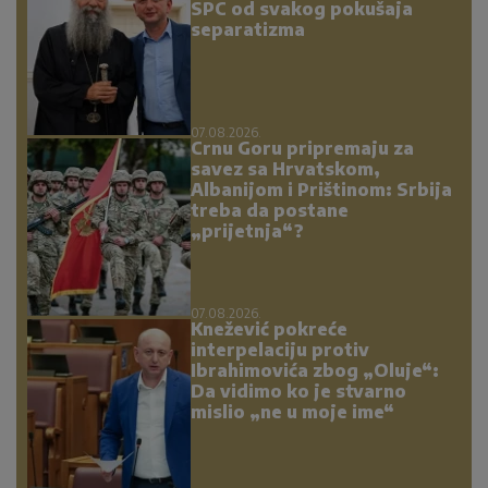
SPC od svakog pokušaja
separatizma
07.08.2026.
Crnu Goru pripremaju za
savez sa Hrvatskom,
Albanijom i Prištinom: Srbija
treba da postane
„prijetnja“?
07.08.2026.
Knežević pokreće
interpelaciju protiv
Ibrahimovića zbog „Oluje“:
Da vidimo ko je stvarno
mislio „ne u moje ime“