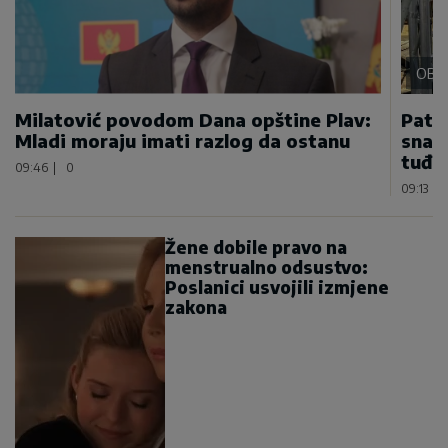
OBL
Milatović povodom Dana opštine Plav:
Patri
Mladi moraju imati razlog da ostanu
snazi
tuđi
09:46
|
0
09:13
|
Žene dobile pravo na
menstrualno odsustvo:
Poslanici usvojili izmjene
zakona