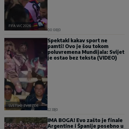
FIFA WC 2026
00:08
|
0
Spektakl kakav sport ne
pamti! Ovo je šou tokom
poluvremena Mundijala: Svijet
je ostao bez teksta (VIDEO)
SVETSKE ZVIJEZDE
22:33
|
0
IMA BOGA! Evo zašto je finale
Argentine i Španije posebno u