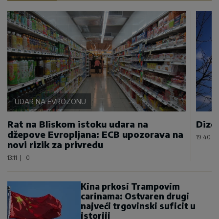
UDAR NA EVROZONU
Rat na Bliskom istoku udara na
Dizel
džepove Evropljana: ECB upozorava na
19:40
|
novi rizik za privredu
13:11
|
0
Kina prkosi Trampovim
carinama: Ostvaren drugi
najveći trgovinski suficit u
istoriji