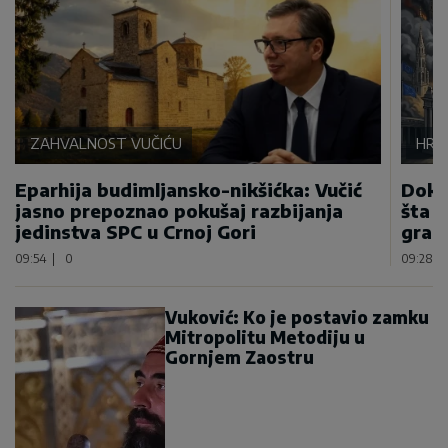
ZAHVALNOST VUČIĆU
HRVA
Eparhija budimljansko-nikšićka: Vučić
Dok 
jasno prepoznao pokušaj razbijanja
šta s
jedinstva SPC u Crnoj Gori
gradi
09:54
|
0
09:28
|
Vuković: Ko je postavio zamku
Mitropolitu Metodiju u
Gornjem Zaostru