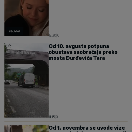
PRAVA
12:30
|
0
Od 10. avgusta potpuna
obustava saobraćaja preko
mosta Đurđevića Tara
11:15
|
0
Od 1. novembra se uvode vize