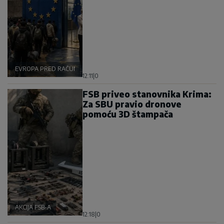
EVROPA PRED RAČUNOM
12:11
|
0
FSB priveo stanovnika Krima:
Za SBU pravio dronove
pomoću 3D štampača
AKCIJA FSB-A
12:18
|
0