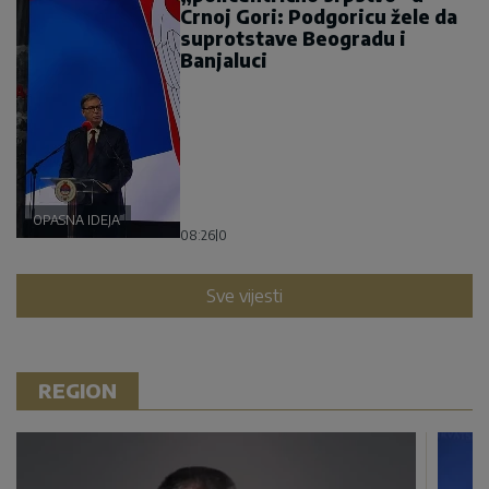
Crnoj Gori: Podgoricu žele da
suprotstave Beogradu i
Banjaluci
OPASNA IDEJA
08:26
|
0
Sve vijesti
REGION