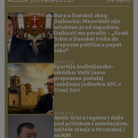
Sve vijesti
Bura u Danskoj zbog
Dajkovića: Meseršmit nije
ustuknuo pred napadima,
Dajković mu poručio - „Svaki
Srbin u Danskoj treba da
prepozna političara poput
tebe“
06.08.2026.
Eparhija budimljansko-
nikšićka: Vučić jasno
prepoznao pokušaj
razbijanja jedinstva SPC u
Crnoj Gori
06.08.2026.
Antić: Srbi u regionu i dalje
pod pritiskom i asimilacijom,
najteže stanje u Hrvatskoj i
na KiM