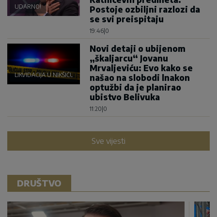
UDARNO!
Postoje ozbiljni razlozi da
se svi preispitaju
19:46
|
0
Novi detaji o ubijenom
„škaljarcu“ Jovanu
Mrvaljeviću: Evo kako se
LIKVIDACIJA U NIKŠIĆU
našao na slobodi lnakon
optužbi da je planirao
ubistvo Belivuka
11:20
|
0
Sve vijesti
DRUŠTVO