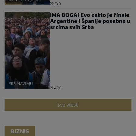
22:33
|
0
IMA BOGA! Evo zašto je finale
Argentine i Španije posebno u
srcima svih Srba
SRBI NAVIJAJU
21:42
|
0
Sve vijesti
BIZNIS