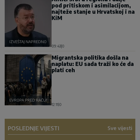
pod pritiskom i asimilacijom,
najteže stanje u Hrvatskoj i na
KiM
IZVEŠTAJ NAPREDNOG KLUBA
09:43
|
0
Migrantska politika došla na
naplatu: EU sada traži ko će da
plati ceh
EVROPA PRED RAČUNOM
12:11
|
0
POSLEDNJE VIJESTI
Sve vijesti