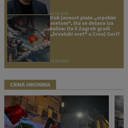
06.08.2026.
Dok javnost plaše „srpskim
svetom“, šta se dešava iza
kulisa: Da li Zagreb gradi
„hrvatski svet“ u Crnoj Gori?
06.08.2026.
CRNA HRONIKA