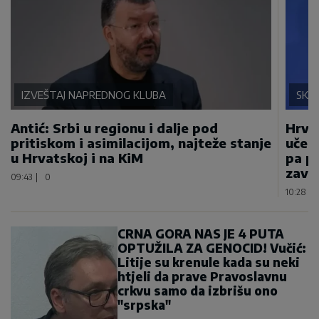
IZVEŠTAJ NAPREDNOG KLUBA
SKA
Antić: Srbi u regionu i dalje pod
Hrvat
pritiskom i asimilacijom, najteže stanje
učest
u Hrvatskoj i na KiM
pa pr
završ
09:43
|
0
10:28
|
CRNA GORA NAS JE 4 PUTA
OPTUŽILA ZA GENOCID! Vučić:
Litije su krenule kada su neki
htjeli da prave Pravoslavnu
crkvu samo da izbrišu ono
"srpska"