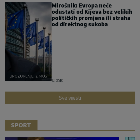
Mirošnik: Evropa neće
odustati od Kijeva bez velikih
političkih promjena ili straha
od direktnog sukoba
UPOZORENJE IZ MOSKVE
12:05
|
0
Sve vijesti
SPORT