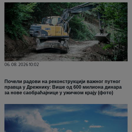
06. 08. 2026 10:02
Почели радови на реконструкцији важног путног
правца у Дрежнику: Више од 600 милиона динара
за нове саобраћајнице у ужичком крају (фото)