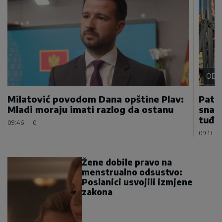
OBL
Milatović povodom Dana opštine Plav:
Patri
Mladi moraju imati razlog da ostanu
snazi
tuđi
09:46
|
0
09:13
|
Žene dobile pravo na
menstrualno odsustvo:
Poslanici usvojili izmjene
zakona