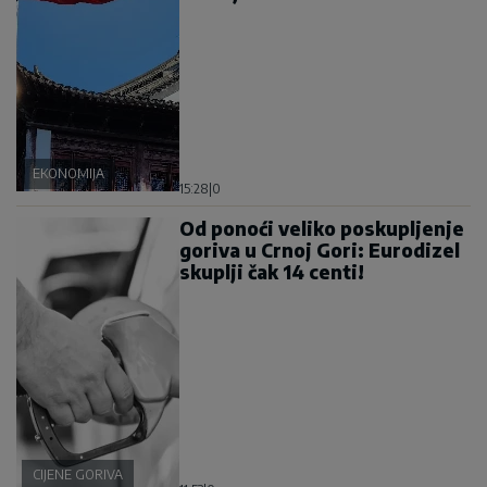
EKONOMIJA
15:28
|
0
Od ponoći veliko poskupljenje
goriva u Crnoj Gori: Eurodizel
skuplji čak 14 centi!
CIJENE GORIVA