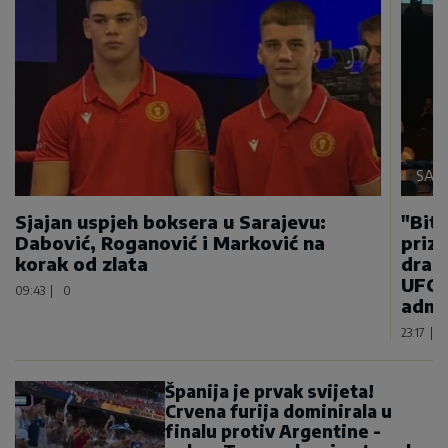
SAMO
Sjajan uspjeh boksera u Sarajevu:
"Bitn
Dabović, Roganović i Marković na
priz
korak od zlata
draga
UFC 
09:43
|
0
admi
23:17
|
Španija je prvak svijeta!
Crvena furija dominirala u
finalu protiv Argentine -