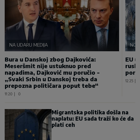
NA UDARU MEDIJA
NOVA
Bura u Danskoj zbog Dajkovića:
EU uz
Meseršmit nije ustuknuo pred
ruske
napadima, Dajković mu poručio -
poruč
„Svaki Srbin u Danskoj treba da
12:25
|
prepozna političara poput tebe“
11:20
|
0
Migrantska politika došla na
naplatu: EU sada traži ko će da
plati ceh