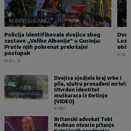
INCIDENT U GUSINJU
TRA
Policija identifikovala dvojicu zbog
Dvoj
zastave „Velike Albanije“ u Gusinju:
Lozn
Protiv njih pokrenut prekršajni
obilj
postupak
10:43
|
14:22
|
0
Dvojica sjedjela kraj vrbe i
pila, ujutru pronađeni mrtvi:
Utvrđen identitet
MISTERIJA U UŽICU
muškaraca iz Đetinje
(VIDEO)
12:55
|
0
Britanski advokat Tobi
Kedman otvorio pitanje
Katnićevih predmeta: