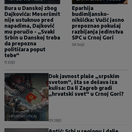
Bura u Danskoj zbog
Eparhija
Dajkovića: Meseršmit
budimljansko-
nije ustuknuo pred
nikšićka: Vučić jasno
napadima, Dajković
prepoznao pokušaj
mu poručio - „Svaki
razbijanja jedinstva
Srbin u Danskoj treba
SPC u Crnoj Gori
da prepozna
09:54
|
0
političara poput
tebe“
11:20
|
0
Dok javnost plaše „srpskim
svetom“, šta se dešava iza
kulisa: Da li Zagreb gradi
„hrvatski svet“ u Crnoj Gori?
HRVATSKI UTICAJ
09:28
|
0
Antić: Srbi u regionu i dalje