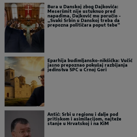
Bura u Danskoj zbog Dajkovića:
Meseršmit nije ustuknuo pred
napadima, Dajković mu poručio -
„Svaki Srbin u Danskoj treba da
prepozna političara poput tebe“
Eparhija budimljansko-nikšićka: Vučić
jasno prepoznao pokušaj razbijanja
jedinstva SPC u Crnoj Gori
Antić: Srbi u regionu i dalje pod
pritiskom i asimilacijom, najteže
stanje u Hrvatskoj i na KiM