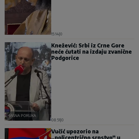
15:14
|
0
Knežević: Srbi iz Crne Gore
neće ćutati na izdaju zvanične
Podgorice
JASNA PORUKA
08:51
|
0
Vučić upozorio na
„policentrično srpstvo“ u