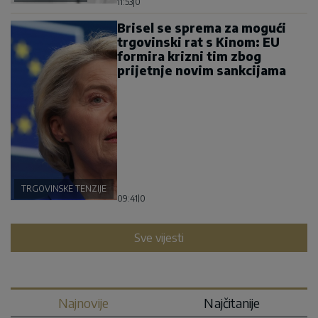
11:53
|
0
Brisel se sprema za mogući
trgovinski rat s Kinom: EU
formira krizni tim zbog
prijetnje novim sankcijama
TRGOVINSKE TENZIJE
09:41
|
0
Sve vijesti
Najnovije
Najčitanije