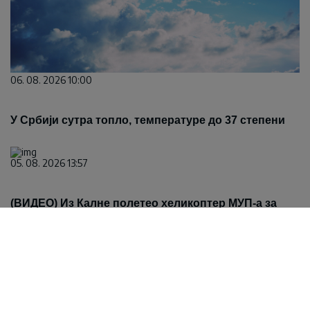
06. 08. 2026 10:00
У Србији сутра топло, температуре до 37 степени
05. 08. 2026 13:57
(ВИДЕО) Из Калне полетео хеликоптер МУП-а за
гашење пожара код Габровнице