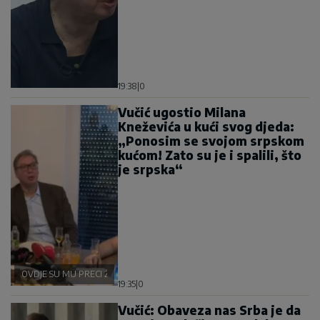
19:38
|
0
Vučić ugostio Milana
Kneževića u kući svog djeda:
„Ponosim se svojom srpskom
kućom! Zato su je i spalili, što
je srpska“
OVDJE SU MU PRECI ŽIVJELI
19:35
|
0
Vučić: Obaveza nas Srba je da