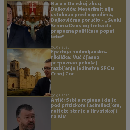
Bura u Danskoj zbog
Dajkovića: Meseršmit nije
ustuknuo pred napadima,
Dajković mu poručio - „Svaki
Srbin u Danskoj treba da
prepozna političara poput
tebe“
06.08.2026.
Eparhija budimljansko-
nikšićka: Vučić jasno
prepoznao pokušaj
razbijanja jedinstva SPC u
Crnoj Gori
06.08.2026.
Antić: Srbi u regionu i dalje
pod pritiskom i asimilacijom,
najteže stanje u Hrvatskoj i
na KiM