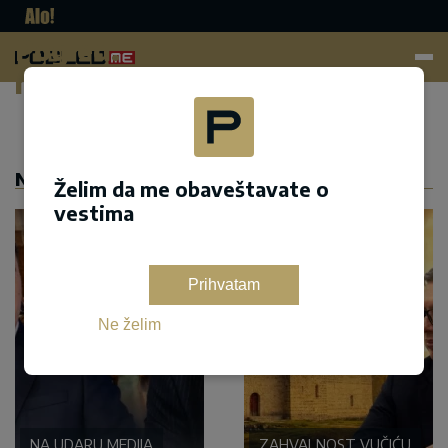
Pogled.
me
Dodaj kao željeni izvor na google pretrazi
NASLOVNA
Želim da me obaveštavate o
vestima
Prihvatam
Ne želim
NA UDARU MEDIJA
ZAHVALNOST VUČIĆU