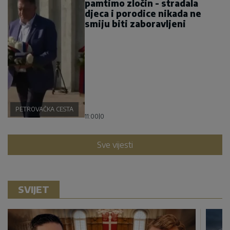
pamtimo zločin - stradala
djeca i porodice nikada ne
smiju biti zaboravljeni
PETROVAČKA CESTA
11:00
|
0
Sve vijesti
SVIJET