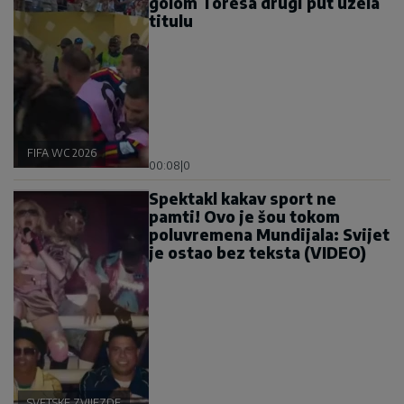
golom Toresa drugi put uzela
titulu
FIFA WC 2026
00:08
|
0
Spektakl kakav sport ne
pamti! Ovo je šou tokom
poluvremena Mundijala: Svijet
je ostao bez teksta (VIDEO)
SVETSKE ZVIJEZDE