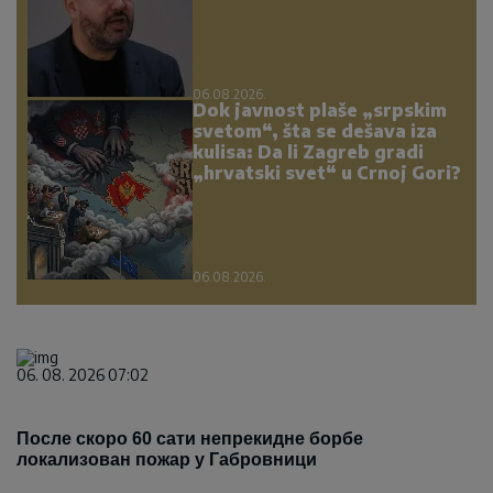
06.08.2026.
Dok javnost plaše „srpskim
svetom“, šta se dešava iza
kulisa: Da li Zagreb gradi
„hrvatski svet“ u Crnoj Gori?
06.08.2026.
06. 08. 2026 07:02
После скоро 60 сати непрекидне борбе
локализован пожар у Габровници