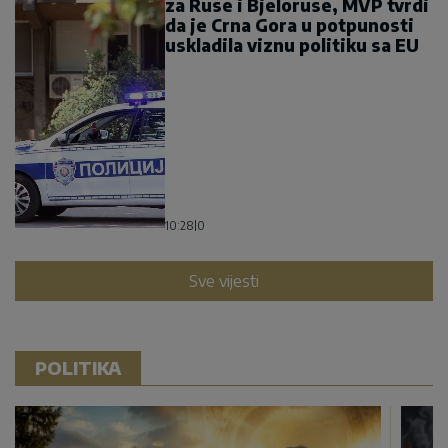
za Ruse i Bjeloruse, MVP tvrdi
da je Crna Gora u potpunosti
uskladila viznu politiku sa EU
10:28
|
0
Sve vijesti
POLITIKA