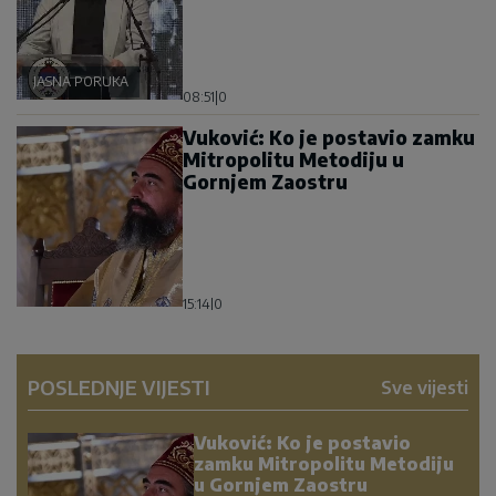
JASNA PORUKA
08:51
|
0
Vuković: Ko je postavio zamku
Mitropolitu Metodiju u
Gornjem Zaostru
15:14
|
0
POSLEDNJE VIJESTI
Sve vijesti
Vuković: Ko je postavio
zamku Mitropolitu Metodiju
u Gornjem Zaostru