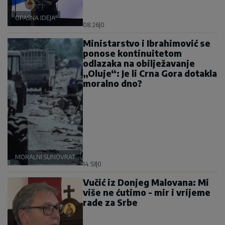
OPASNA IDEJA
08:26
|
0
Ministarstvo i Ibrahimović se
ponose kontinuitetom
odlazaka na obilježavanje
„Oluje“: Je li Crna Gora dotakla
moralno dno?
MORALNI SUNOVRAT
14:53
|
0
Vučić iz Donjeg Malovana: Mi
više ne ćutimo - mir i vrijeme
rade za Srbe