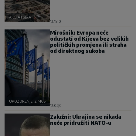
AKCIJA FSB-A
12:18
|
0
Mirošnik: Evropa neće
odustati od Kijeva bez velikih
političkih promjena ili straha
od direktnog sukoba
UPOZORENJE IZ MOSKVE
12:05
|
0
Zalužni: Ukrajina se nikada
neće pridružiti NATO-u