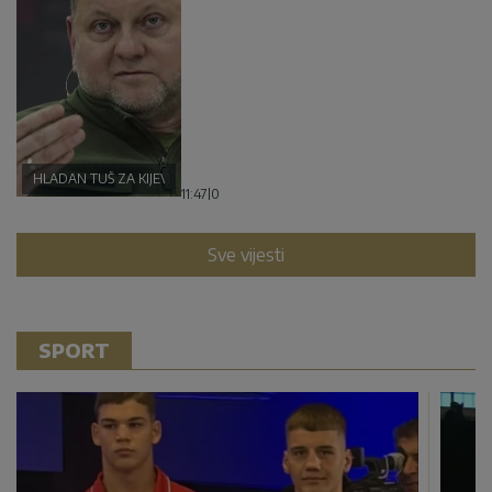
HLADAN TUŠ ZA KIJEV
11:47
|
0
Sve vijesti
SPORT