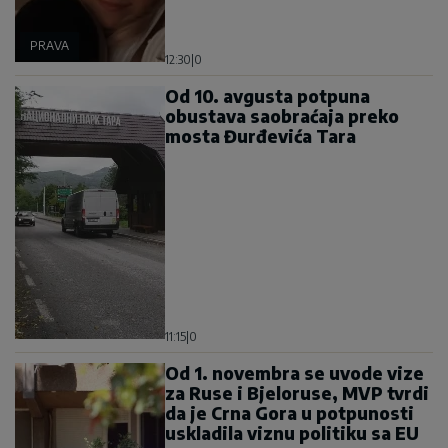
PRAVA
12:30
|
0
Od 10. avgusta potpuna
obustava saobraćaja preko
mosta Đurđevića Tara
11:15
|
0
Od 1. novembra se uvode vize
za Ruse i Bjeloruse, MVP tvrdi
da je Crna Gora u potpunosti
uskladila viznu politiku sa EU