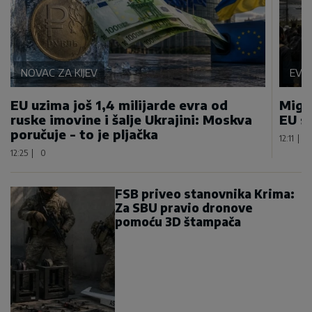
NOVAC ZA KIJEV
EVR
EU uzima još 1,4 milijarde evra od
Migra
ruske imovine i šalje Ukrajini: Moskva
EU sa
poručuje - to je pljačka
12:11
|
12:25
|
0
FSB priveo stanovnika Krima:
Za SBU pravio dronove
pomoću 3D štampača