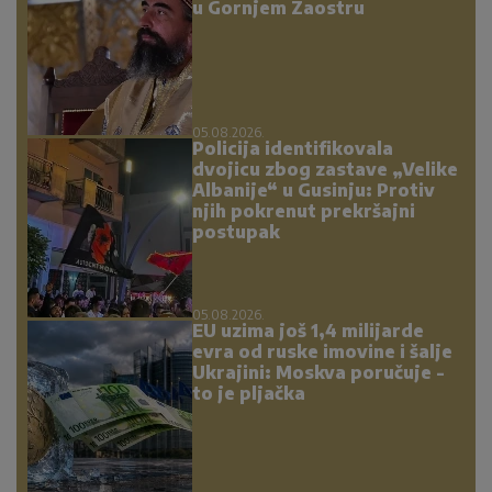
u Gornjem Zaostru
05.08.2026.
Policija identifikovala
dvojicu zbog zastave „Velike
Albanije“ u Gusinju: Protiv
njih pokrenut prekršajni
postupak
05.08.2026.
EU uzima još 1,4 milijarde
evra od ruske imovine i šalje
Ukrajini: Moskva poručuje -
to je pljačka