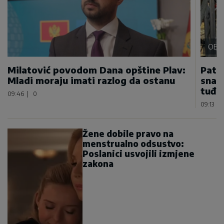
OBL
Milatović povodom Dana opštine Plav:
Patri
Mladi moraju imati razlog da ostanu
snazi
tuđi
09:46
|
0
09:13
|
Žene dobile pravo na
menstrualno odsustvo:
Poslanici usvojili izmjene
zakona