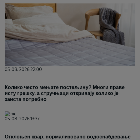
05. 08. 2026 22:00
Колико често мењате постељину? Многи праве
исту грешку, а стручњаци откривају колико је
заиста потребно
05. 08. 2026 13:37
Отклоњен квар, нормализовано водоснабдевање