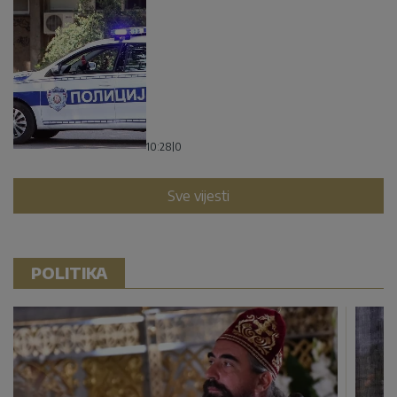
10:28
|
0
Sve vijesti
POLITIKA