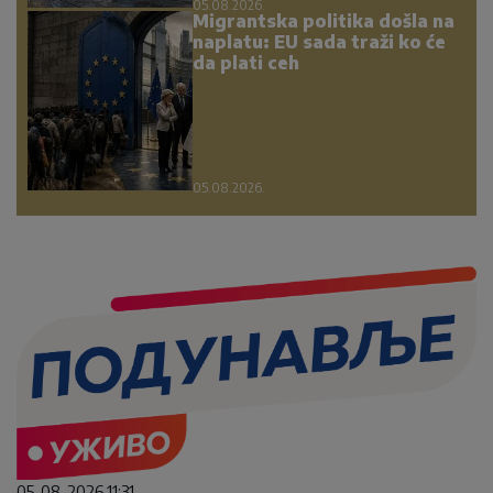
05.08.2026.
Migrantska politika došla na
naplatu: EU sada traži ko će
da plati ceh
05.08.2026.
05. 08. 2026 11:31