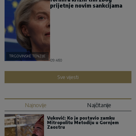
prijetnje novim sankcijama
TRGOVINSKE TENZIJE
09:41
|
0
Sve vijesti
Najnovije
Najčitanije
Vuković: Ko je postavio zamku
Mitropolitu Metodiju u Gornjem
Zaostru