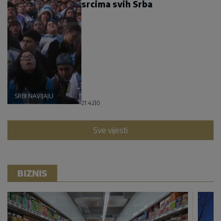
srcima svih Srba
SRBI NAVIJAJU
21:42
|
0
Sve vijesti
BIZNIS