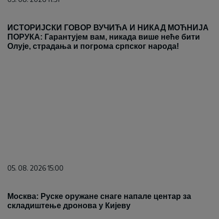
ИСТОРИЈСКИ ГОВОР ВУЧИЋА И НИКАД МОЋНИЈА
ПОРУКА: Гарантујем вам, никада више неће бити
Олује, страдања и погрома српског народа!
05. 08. 2026 15:00
Москва: Руске оружане снаге напале центар за
складиштење дронова у Кијеву