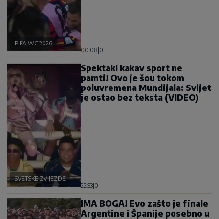
FIFA WC 2026
00:08
|
0
Spektakl kakav sport ne
pamti! Ovo je šou tokom
poluvremena Mundijala: Svijet
je ostao bez teksta (VIDEO)
SVETSKE ZVIJEZDE
22:33
|
0
IMA BOGA! Evo zašto je finale
Argentine i Španije posebno u