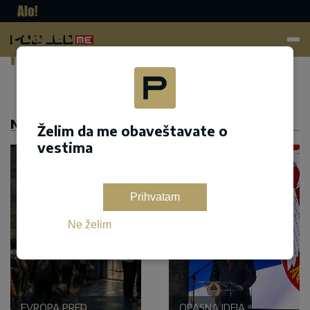
Pogled.
me
Dodaj kao željeni izvor na google pretrazi
NASLOVNA
Želim da me obaveštavate o
vestima
Prihvatam
Ne želim
EVROPA PRED
OPASNA IDEJA