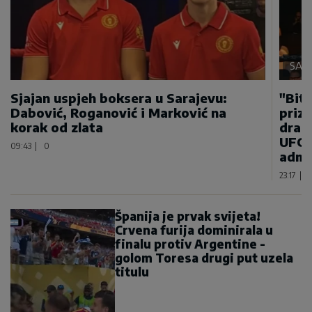
SAMO
Sjajan uspjeh boksera u Sarajevu:
"Bitn
Dabović, Roganović i Marković na
priz
korak od zlata
draga
UFC 
09:43
|
0
admi
23:17
|
Španija je prvak svijeta!
Crvena furija dominirala u
finalu protiv Argentine -
golom Toresa drugi put uzela
titulu