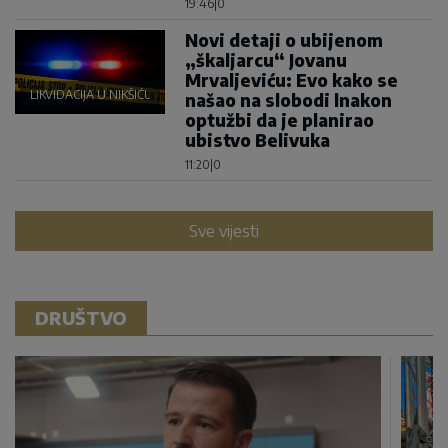
19:46
|
0
Novi detaji o ubijenom
„škaljarcu“ Jovanu
Mrvaljeviću: Evo kako se
LIKVIDACIJA U NIKŠIĆU
našao na slobodi lnakon
optužbi da je planirao
ubistvo Belivuka
11:20
|
0
Sve vijesti
DRUŠTVO