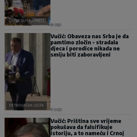
OVDJE SU MU PRECI ŽIVJELI
19:35
|
0
Vučić: Obaveza nas Srba je da
pamtimo zločin - stradala
djeca i porodice nikada ne
smiju biti zaboravljeni
PETROVAČKA CESTA
11:00
|
0
Vučić: Priština sve vrijeme
pokušava da falsifikuje
istoriju, a to nameću i Crnoj