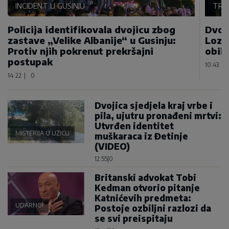
INCIDENT U GUSINJU
TRA
Policija identifikovala dvojicu zbog
Dvoj
zastave „Velike Albanije“ u Gusinju:
Lozn
Protiv njih pokrenut prekršajni
obilj
postupak
10:43
|
14:22
|
0
Dvojica sjedjela kraj vrbe i
pila, ujutru pronađeni mrtvi:
Utvrđen identitet
MISTERIJA U UŽICU
muškaraca iz Đetinje
(VIDEO)
12:55
|
0
Britanski advokat Tobi
Kedman otvorio pitanje
Katnićevih predmeta:
UDARNO!
Postoje ozbiljni razlozi da
se svi preispitaju