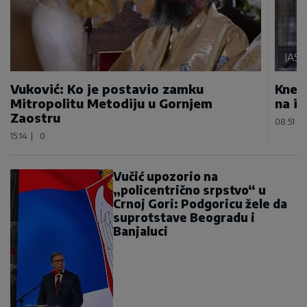
JAS
Vuković: Ko je postavio zamku
Kneže
Mitropolitu Metodiju u Gornjem
na i
Zaostru
08:51
|
15:14
|
0
Vučić upozorio na
„policentrično srpstvo“ u
Crnoj Gori: Podgoricu žele da
suprotstave Beogradu i
Banjaluci