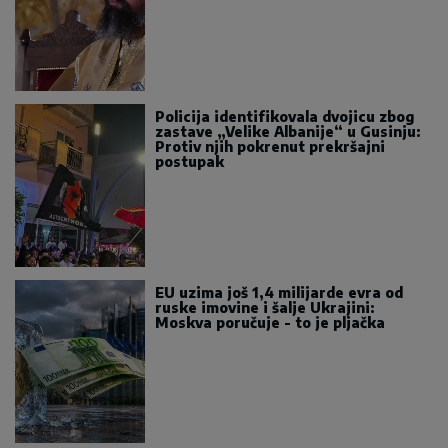
Policija identifikovala dvojicu zbog
zastave „Velike Albanije“ u Gusinju:
Protiv njih pokrenut prekršajni
postupak
EU uzima još 1,4 milijarde evra od
ruske imovine i šalje Ukrajini:
Moskva poručuje - to je pljačka