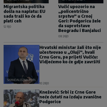
RAČUNOM
Migrantska politika
Vučić upozorio na
došla na naplatu: EU
„policentrično
sada traži ko će da
srpstvo“ u Crnoj
plati ceh
Gori: Podgoricu žele
da suprotstave
12:11
|
0
Beogradu i Banjaluci
08:26
|
0
Hrvatski ministar žali što nije
učestvovao u „Oluji“, hvali
Crnu Goru, pa prijeti Vučiću:
Vidjećemo ko će gdje završiti
SKANDALOZNA PORUKA
10:28
|
0
Knežević: Srbi iz Crne Gore
neće ćutati na izdaju zvanične
Podgorice