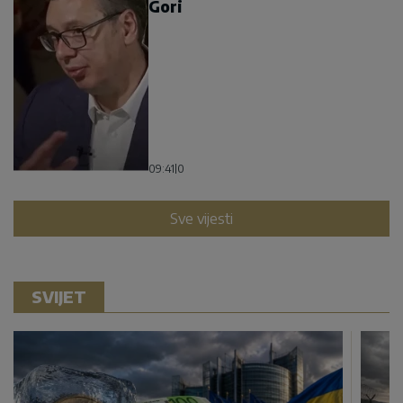
Gori
09:41
|
0
Sve vijesti
SVIJET