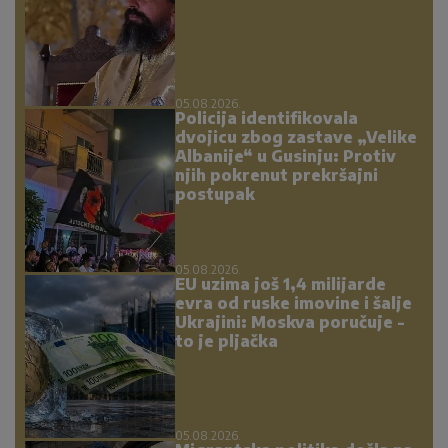
05.08.2026.
Policija identifikovala
dvojicu zbog zastave „Velike
Albanije“ u Gusinju: Protiv
njih pokrenut prekršajni
postupak
05.08.2026.
EU uzima još 1,4 milijarde
evra od ruske imovine i šalje
Ukrajini: Moskva poručuje -
to je pljačka
05.08.2026.