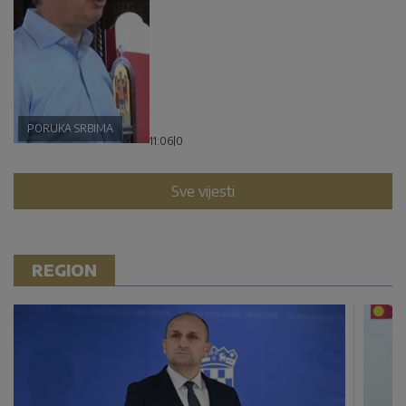
PORUKA SRBIMA
11:06
|
0
Sve vijesti
REGION