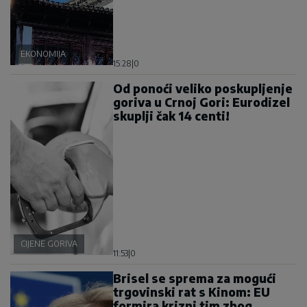
EKONOMIJA
15:28
|
0
Od ponoći veliko poskupljenje
goriva u Crnoj Gori: Eurodizel
skuplji čak 14 centi!
CIJENE GORIVA
11:53
|
0
Brisel se sprema za mogući
trgovinski rat s Kinom: EU
formira krizni tim zbog