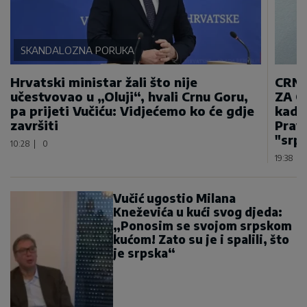
SKANDALOZNA PORUKA
Hrvatski ministar žali što nije
CRNA
učestvovao u „Oluji“, hvali Crnu Goru,
ZA GE
pa prijeti Vučiću: Vidjećemo ko će gdje
kada 
završiti
Prav
"srp
10:28
|
0
19:38
|
Vučić ugostio Milana
Kneževića u kući svog djeda:
„Ponosim se svojom srpskom
kućom! Zato su je i spalili, što
je srpska“