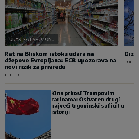
UDAR NA EVROZONU
Rat na Bliskom istoku udara na
Dizel
džepove Evropljana: ECB upozorava na
19:40
|
novi rizik za privredu
13:11
|
0
Kina prkosi Trampovim
carinama: Ostvaren drugi
najveći trgovinski suficit u
istoriji