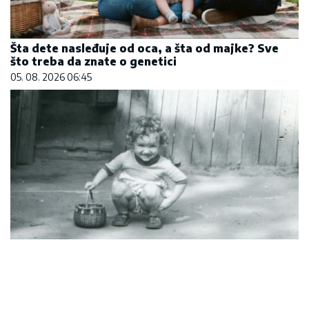
Šta dete nasleđuje od oca, a šta od majke? Sve
što treba da znate o genetici
05. 08. 2026 06:45
Marija (3) se igrala u dvorištu i samo je nestala:
Posle 42 godine otac je pronašao, zanemeo je
kada je saznao gde je bila
06. 08. 2026 09:39