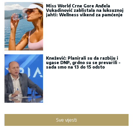
Miss World Crne Gore Anđela
Vukadinović zablistala na luksuznoj
jahti: Wellness vikend za pamćenje
Knežević: Planirali su da razbiju i
ugase DNP, grdno su se prevarili -
sada smo na 13 do 15 odsto
Sve vijesti