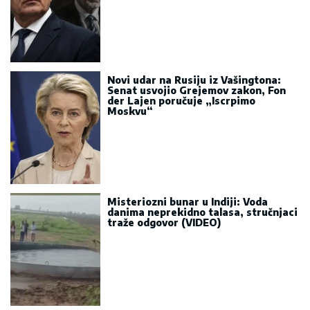
Novi udar na Rusiju iz Vašingtona:
Senat usvojio Grejemov zakon, Fon
der Lajen poručuje „Iscrpimo
Moskvu“
Misteriozni bunar u Indiji: Voda
danima neprekidno talasa, stručnjaci
traže odgovor (VIDEO)