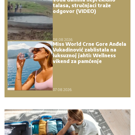
talasa, stručnjaci traže
odgovor (VIDEO)
08.08.2026.
Miss World Crne Gore Anđela
Vukadinović zablistala na
luksuznoj jahti: Wellness
vikend za pamćenje
07.08.2026.