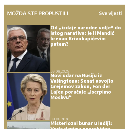
MOŽDA STE PROPUSTILI
Sve vijesti
Od „izdaje narodne volje“ do
istog narativa: Je li Mandić
krenuo Krivokapićevim
putem?
09.08.2026.
Novi udar na Rusiju iz
Vašingtona: Senat usvojio
Grejemov zakon, Fon der
Lajen poručuje „Iscrpimo
Moskvu“
08.08.2026.
Misteriozni bunar u Indiji:
Voda danima neprekidno