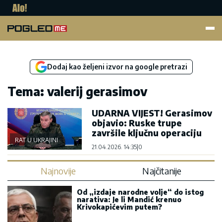
Pogled.me
Dodaj kao željeni izvor na google pretrazi
Tema: valerij gerasimov
UDARNA VIJEST! Gerasimov
objavio: Ruske trupe
završile ključnu operaciju
RAT U UKRAJINI
21.04.2026. 14:35
|
0
Najnovije
Najčitanije
Od „izdaje narodne volje“ do istog
narativa: Je li Mandić krenuo
Krivokapićevim putem?