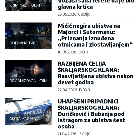
Vozača sada terete da je bio
KRIMINALNI OBRT
glavna krtica
25.05.2026. 08:31
|
0
Mićić negira ubistva na
Majorci i Sutormanu:
„Priznanja iznuđena
ODBRANA TVRDI
otmicama i zlostavljanjem“
18.05.2026. 13:13
|
0
RAZBIJENA ĆELIJA
ŠKALJARSKOG KLANA:
Rasvijetljena ubistva nakon
ORGANIZOVANI KRIMINAL
devet godina
22.04.2026. 13:03
|
0
UHAPŠENI PRIPADNICI
ŠKALJARSKOG KLANA:
Đuričković i Bubanja pod
AKCIJA HAPŠENJA
istragom za ubistva šest
osoba
21.04.2026. 15:00
|
0