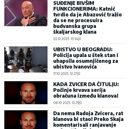
SUĐENJE BIVŠIM
FUNKCIONERIMA: Katnić
tvrdio da je Abazović tražio
da se ne procesuira
budvanska grupa
škaljarskog klana
02.12.2025. 15:14
|
0
UBISTVO U BEOGRADU:
Policija upala u štek stan i
uhapsila osumnjičenog za
ubistvo Ivanovića
17.10.2025. 12:27
|
0
KADA ZVICER DA ČITULJU:
Počinje krvava serija
obračuna između klanova!
08.10.2025. 12:21
|
0
Da nema Radoja Zvicera, rat
klanova bi stao! Preko Skaja
komentarisali ranjavanje