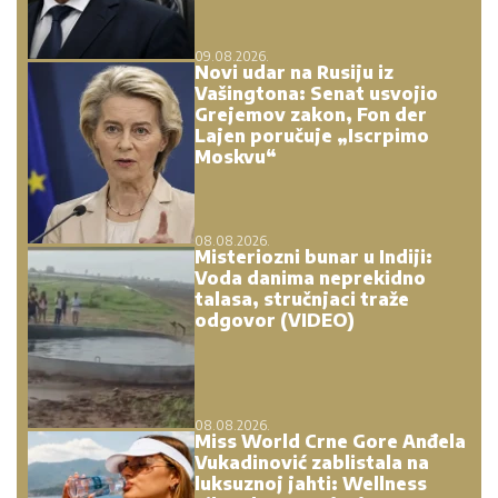
09.08.2026.
Novi udar na Rusiju iz
Vašingtona: Senat usvojio
Grejemov zakon, Fon der
Lajen poručuje „Iscrpimo
Moskvu“
08.08.2026.
Misteriozni bunar u Indiji:
Voda danima neprekidno
talasa, stručnjaci traže
odgovor (VIDEO)
08.08.2026.
Miss World Crne Gore Anđela
Vukadinović zablistala na
luksuznoj jahti: Wellness