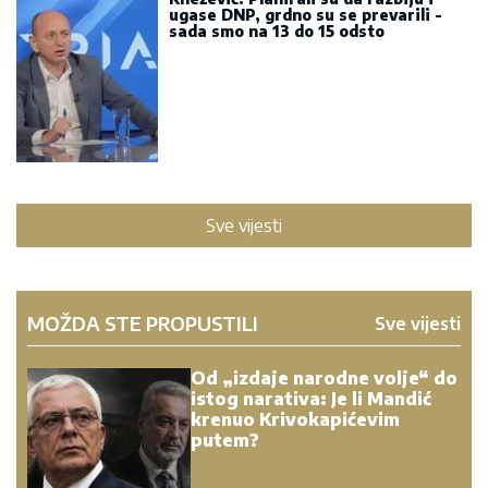
ugase DNP, grdno su se prevarili -
sada smo na 13 do 15 odsto
Sve vijesti
MOŽDA STE PROPUSTILI
Sve vijesti
Od „izdaje narodne volje“ do
istog narativa: Je li Mandić
krenuo Krivokapićevim
putem?