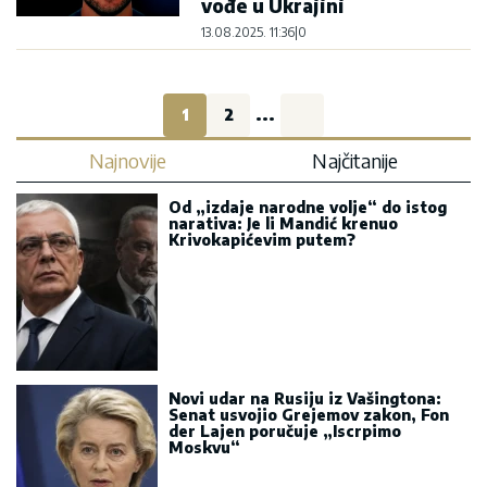
vođe u Ukrajini
13.08.2025. 11:36
|
0
1
2
...
Najnovije
Najčitanije
Od „izdaje narodne volje“ do istog
narativa: Je li Mandić krenuo
Krivokapićevim putem?
Novi udar na Rusiju iz Vašingtona:
Senat usvojio Grejemov zakon, Fon
der Lajen poručuje „Iscrpimo
Moskvu“