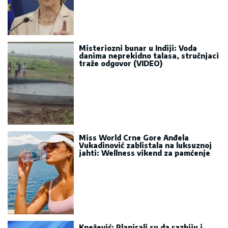
Misteriozni bunar u Indiji: Voda
danima neprekidno talasa, stručnjaci
traže odgovor (VIDEO)
Miss World Crne Gore Anđela
Vukadinović zablistala na luksuznoj
jahti: Wellness vikend za pamćenje
Knežević: Planirali su da razbiju i