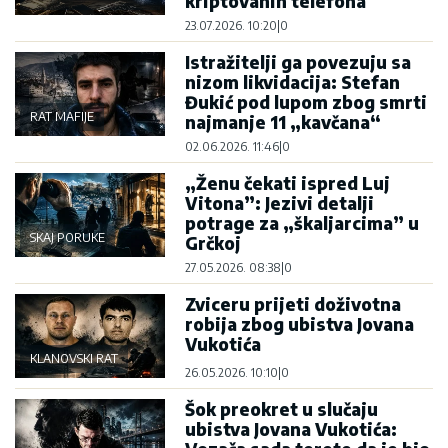
kriptovanih telefona
23.07.2026. 10:20
|
0
Istražitelji ga povezuju sa
nizom likvidacija: Stefan
Đukić pod lupom zbog smrti
RAT MAFIJE
najmanje 11 „kavčana“
02.06.2026. 11:46
|
0
„Ženu čekati ispred Luj
Vitona”: Jezivi detalji
potrage za „škaljarcima” u
SKAJ PORUKE
Grčkoj
27.05.2026. 08:38
|
0
Zviceru prijeti doživotna
robija zbog ubistva Jovana
Vukotića
KLANOVSKI RAT
26.05.2026. 10:10
|
0
Šok preokret u slučaju
ubistva Jovana Vukotića: