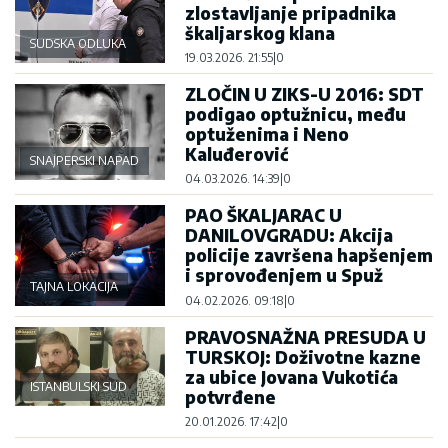
zlostavljanje pripadnika
škaljarskog klana
SUDSKA ODLUKA
19.03.2026. 21:55
|
0
ZLOČIN U ZIKS-U 2016: SDT
podigao optužnicu, među
optuženima i Neno
Kaluđerović
SNAJPERSKI NAPAD
04.03.2026. 14:39
|
0
PAO ŠKALJARAC U
DANILOVGRADU: Akcija
policije završena hapšenjem
i sprovođenjem u Spuž
TAJNA LOKACIJA
04.02.2026. 09:18
|
0
PRAVOSNAŽNA PRESUDA U
TURSKOJ: Doživotne kazne
za ubice Jovana Vukotića
ISTANBULSKI SUD
potvrđene
20.01.2026. 17:42
|
0