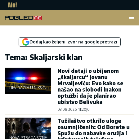
Pogled.me
Dodaj kao željeni izvor na google pretrazi
Tema: Skaljarski klan
Novi detaji o ubijenom
„škaljarcu“ Jovanu
Mrvaljeviću: Evo kako se
LIKVIDACIJA U NIKŠIĆU
našao na slobodi lnakon
optužbi da je planirao
ubistvo Belivuka
03.08.2026. 11:20
|
0
Tužilaštvo otkrilo uloge
osumnjičenih: Od Borete u
Spužu do nabavke oružja i
NOVA ISTRAGA SDT-A