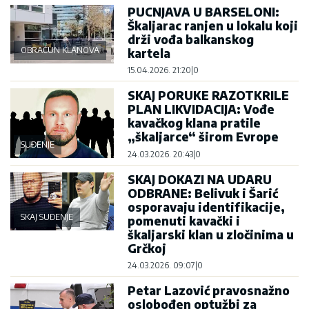
PUCNJAVA U BARSELONI:
Škaljarac ranjen u lokalu koji
drži vođa balkanskog
OBRAČUN KLANOVA
kartela
15.04.2026. 21:20
|
0
SKAJ PORUKE RAZOTKRILE
PLAN LIKVIDACIJA: Vođe
kavačkog klana pratile
„škaljarce“ širom Evrope
SUĐENJE
24.03.2026. 20:43
|
0
SKAJ DOKAZI NA UDARU
ODBRANE: Belivuk i Šarić
osporavaju identifikacije,
SKAJ SUĐENJE
pomenuti kavački i
škaljarski klan u zločinima u
Grčkoj
24.03.2026. 09:07
|
0
Petar Lazović pravosnažno
oslobođen optužbi za