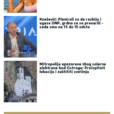
Knežević: Planirali su da razbiju i
ugase DNP, grdno su se prevarili -
sada smo na 13 do 15 odsto
Mitropolija upozorava zbog solarne
elektrane kod Ostroga: Preispitati
lokaciju i zaštititi svetinju