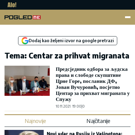
Pogled.me
Dodaj kao željeni izvor na google pretrazi
Tema: Centar za prihvat migranata
Предсједник одбора за људска
права и слободе скупштине
Црне Горе, посланик ДФ,
Јован Вучуровић, посјетио
Центар за прихват миграната у
Спужу
10.11.2021. 19:00
|
0
Najnovije
Najčitanije
Novi udar na Rusiju iz Vašingtona: