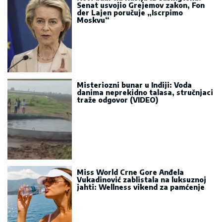
Senat usvojio Grejemov zakon, Fon
der Lajen poručuje „Iscrpimo
Moskvu“
Misteriozni bunar u Indiji: Voda
danima neprekidno talasa, stručnjaci
traže odgovor (VIDEO)
Miss World Crne Gore Anđela
Vukadinović zablistala na luksuznoj
jahti: Wellness vikend za pamćenje