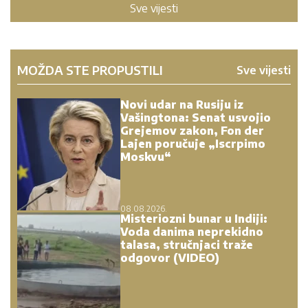
Sve vijesti
MOŽDA STE PROPUSTILI
Sve vijesti
Novi udar na Rusiju iz
Vašingtona: Senat usvojio
Grejemov zakon, Fon der
Lajen poručuje „Iscrpimo
Moskvu“
08.08.2026.
Misteriozni bunar u Indiji:
Voda danima neprekidno
talasa, stručnjaci traže
odgovor (VIDEO)