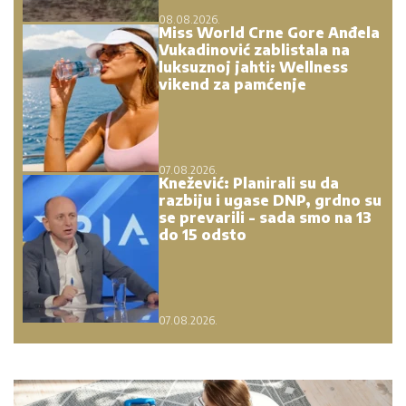
08.08.2026.
Miss World Crne Gore Anđela
Vukadinović zablistala na
luksuznoj jahti: Wellness
vikend za pamćenje
07.08.2026.
Knežević: Planirali su da
razbiju i ugase DNP, grdno su
se prevarili - sada smo na 13
do 15 odsto
07.08.2026.