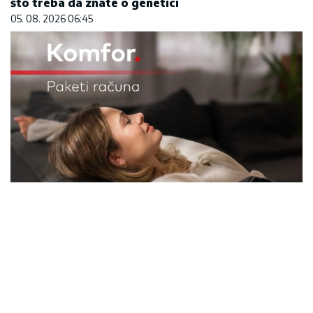
što treba da znate o genetici
05. 08. 2026 06:45
Komfor po meri klijenata: nova linija paketa ALTA
banke
09. 07. 2026 09:20