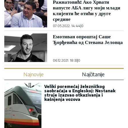
Ражнатовић: Ако Хрвати
напусте АБА лигу моји млади
клијенти ће отићи у друге
средине
07.05.2022. 14:44
|
0
Емотиван опроштај Саше
Ђорђевића од Стевана Јеловца
06.12.2021. 18:33
|
0
Najnovije
Najčitanije
Veliki poremećaj železničkog
saobraćaja u Engleskoj: Nestanak
struje izazvao otkazivanja i
kašnjenja vozova