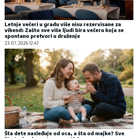
Letnje večeri u gradu više nisu rezervisane za
vikend: Zašto sve više ljudi bira večeru koja se
spontano pretvori u druženje
23. 07. 2026 12:47
Šta dete nasleđuje od oca, a šta od majke? Sve