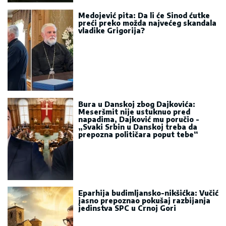
Medojević pita: Da li će Sinod ćutke
preći preko možda najvećeg skandala
vladike Grigorija?
Bura u Danskoj zbog Dajkovića:
Meseršmit nije ustuknuo pred
napadima, Dajković mu poručio -
„Svaki Srbin u Danskoj treba da
prepozna političara poput tebe“
Eparhija budimljansko-nikšićka: Vučić
jasno prepoznao pokušaj razbijanja
jedinstva SPC u Crnoj Gori