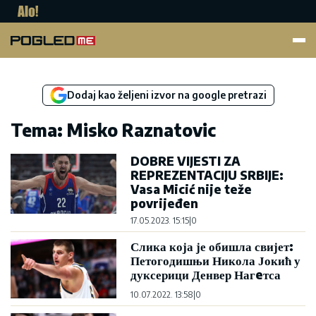
Pogled.me
Dodaj kao željeni izvor na google pretrazi
Tema: Misko Raznatovic
DOBRE VIJESTI ZA
REPREZENTACIJU SRBIJE:
Vasa Micić nije teže
povrijeđen
17.05.2023. 15:15
|
0
Слика која је обишла свијет:
Петогодишњи Никола Јокић у
дуксерици Денвер Нагeтса
10.07.2022. 13:58
|
0