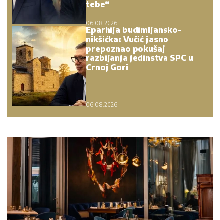
tebe“
06.08.2026.
Eparhija budimljansko-
nikšićka: Vučić jasno
prepoznao pokušaj
razbijanja jedinstva SPC u
Crnoj Gori
06.08.2026.