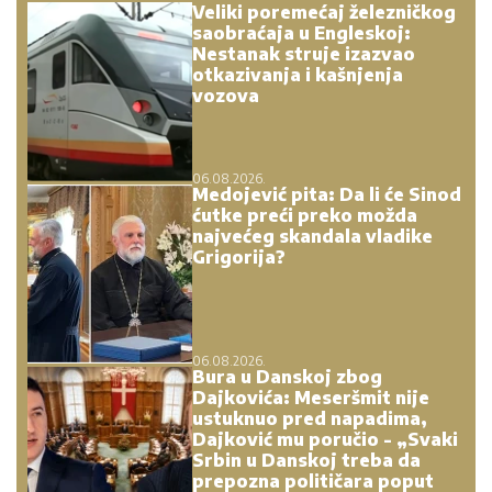
Veliki poremećaj železničkog
saobraćaja u Engleskoj:
Nestanak struje izazvao
otkazivanja i kašnjenja
vozova
06.08.2026.
Medojević pita: Da li će Sinod
ćutke preći preko možda
najvećeg skandala vladike
Grigorija?
06.08.2026.
Bura u Danskoj zbog
Dajkovića: Meseršmit nije
ustuknuo pred napadima,
Dajković mu poručio - „Svaki
Srbin u Danskoj treba da
prepozna političara poput