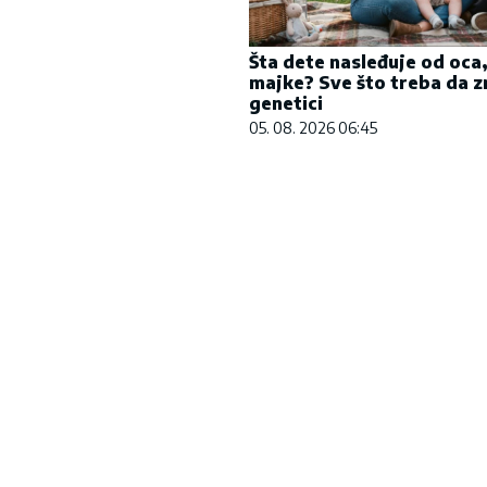
Šta dete nasleđuje od oca,
majke? Sve što treba da z
genetici
05. 08. 2026 06:45
m banjama važi vaučer od
Komfor po meri klijenata: 
ara - kompletan spisak
paketa ALTA banke
 u Srbiji
09. 07. 2026 09:20
07:08