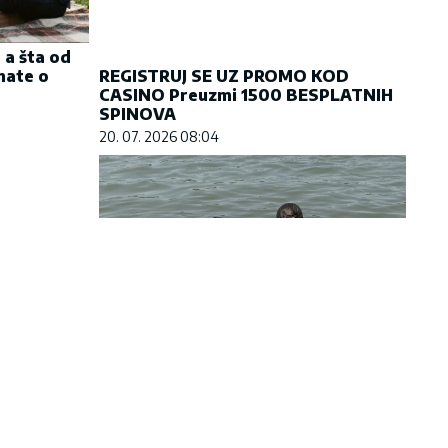
 a šta od
REGISTRUJ SE UZ PROMO KOD
nate o
CASINO Preuzmi 1500 BESPLATNIH
SPINOVA
20. 07. 2026 08:04
nova linija
Koliko visoku temperaturu ljudsko
telo može da izdrži?
05. 08. 2026 14:12