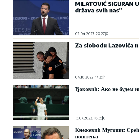
MILATOVIĆ SIGURAN U 
država svih nas"
02.04.2023. 20:27
|
0
Za slobodu Lazovića n
04.10.2022. 17:29
|
1
Ђоковић: Ако не будем и
15.07.2022. 16:55
|
0
Кнежевић Мугоши: Срећн
поштења