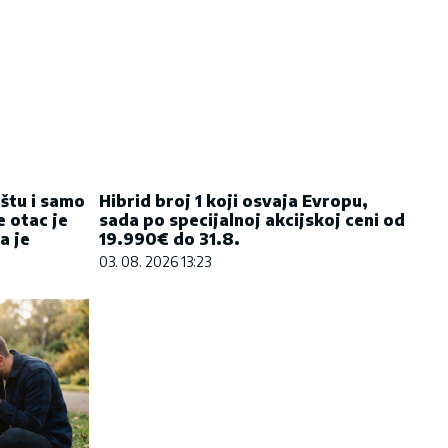
ištu i samo
Hibrid broj 1 koji osvaja Evropu,
e otac je
sada po specijalnoj akcijskoj ceni od
a je
19.990€ do 31.8.
03. 08. 2026 13:23