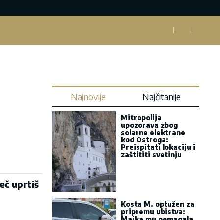
Najnovije
Najčitanije
Mitropolija
upozorava zbog
solarne elektrane
kod Ostroga:
Preispitati lokaciju i
zaštititi svetinju
eč uprtiš
Kosta M. optužen za
pripremu ubistva:
Majka mu pomagala