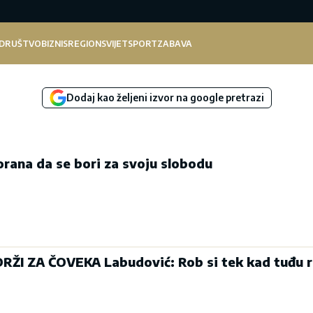
DRUŠTVO
BIZNIS
REGION
SVIJET
SPORT
ZABAVA
Dodaj kao željeni izvor na google pretrazi
orana da se bori za svoju slobodu
RŽI ZA ČOVEKA Labudović: Rob si tek kad tuđu r