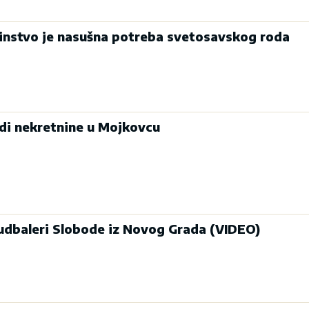
edinstvo je nasušna potreba svetosavskog roda
udi nekretnine u Mojkovcu
udbaleri Slobode iz Novog Grada (VIDEO)