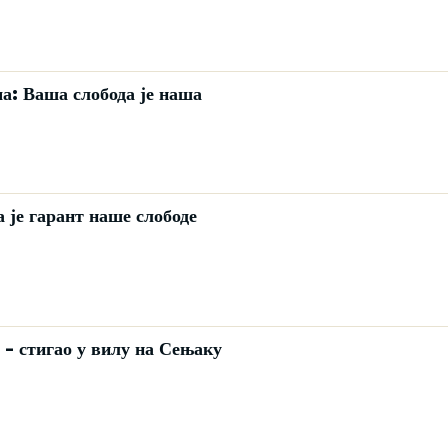
а: Ваша слобода је наша
 је гарант наше слободе
- стигао у вилу на Сењаку