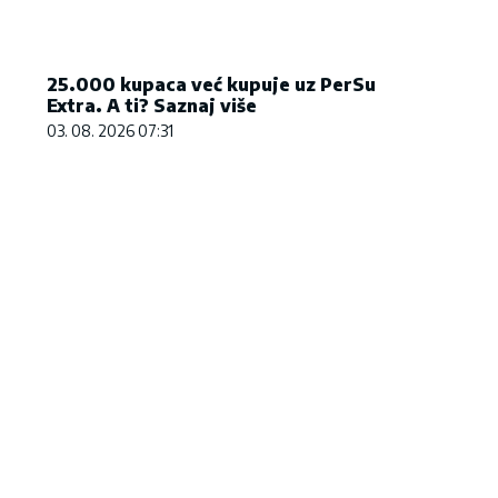
25.000 kupaca već kupuje uz PerSu
Extra. A ti? Saznaj više
03. 08. 2026 07:31
Letnje večeri u gradu više nisu
Evo u koji
rezervisane za vikend: Zašto sve
10.000 din
više ljudi bira večeru koja se
destinacija
spontano pretvori u druženje
06. 08. 2026 
23. 07. 2026 12:47