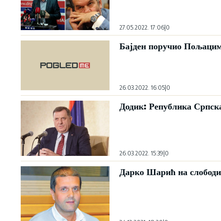
27.05.2022. 17:06
|
0
Бајден поручио Пољацим
26.03.2022. 16:05
|
0
Додик: Република Српска
26.03.2022. 15:39
|
0
Дарко Шарић на слободи 