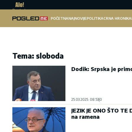
Pogled.me
POČETNA
NAJNOVIJE
POLITIKA
CRNA HRONIKA
Tema: sloboda
Dodik: Srpska je prim
25.03.2025. 08:53
|
0
JEZIK JE ONO ŠTO TE D
na ramena