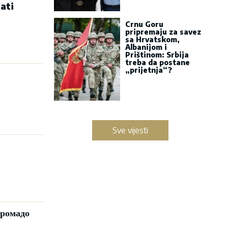
ati
Crnu Goru
pripremaju za savez
sa Hrvatskom,
Albanijom i
Prištinom: Srbija
treba da postane
„prijetnja“?
Sve vijesti
громадо