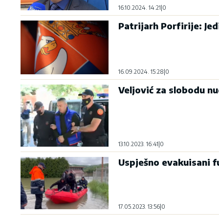
16.10.2024. 14:21
|
0
Patrijarh Porfirije: J
16.09.2024. 15:28
|
0
Veljović za slobodu n
13.10.2023. 16:41
|
0
Uspješno evakuisani f
17.05.2023. 13:56
|
0