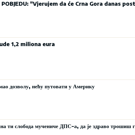
POBJEDU: "Vjerujem da će Crna Gora danas post
ude 1,2 miliona eura
мао дозволу, нећу путовати у Америку
а ти слобода мучениче ДПС-а, да је здраво трошиш 