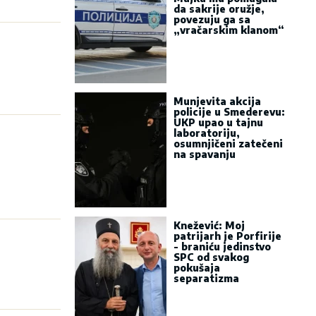
da sakrije oružje,
povezuju ga sa
„vračarskim klanom“
Munjevita akcija
policije u Smederevu:
UKP upao u tajnu
laboratoriju,
osumnjičeni zatečeni
na spavanju
Knežević: Moj
patrijarh je Porfirije
- braniću jedinstvo
SPC od svakog
pokušaja
separatizma