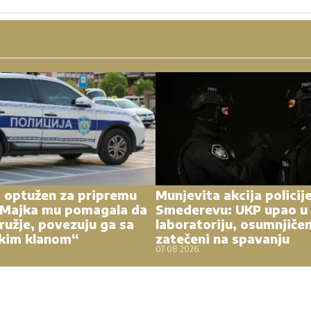
 optužen za pripremu
Munjevita akcija policij
 Majka mu pomagala da
Smederevu: UKP upao u 
oružje, povezuju ga sa
laboratoriju, osumnjičen
skim klanom“
zatečeni na spavanju
07.08.2026.