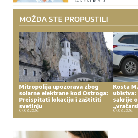
24.12.2021. 18:20
|
0
MOŽDA STE PROPUSTILI
Mitropolija upozorava zbog
Kosta M.
solarne elektrane kod Ostroga:
ubistva:
Preispitati lokaciju i zaštititi
sakrije 
svetinju
„vračar
07.08.2026.
07.08.2026.