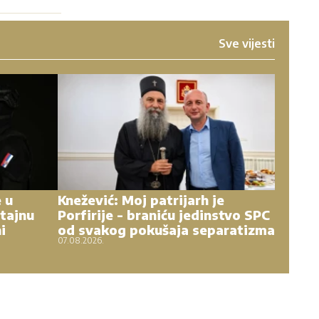
Sve vijesti
e u
Knežević: Moj patrijarh je
tajnu
Porfirije - braniću jedinstvo SPC
i
od svakog pokušaja separatizma
07.08.2026.