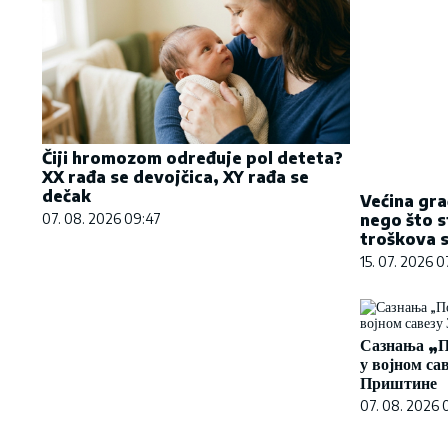
Čiji hromozom određuje pol deteta?
Većina gra
XX rađa se devojčica, XY rađa se
nego što s
dečak
troškova s
07. 08. 2026 09:47
15. 07. 2026 
Сазнања „П
у војном са
Приштине
07. 08. 2026 