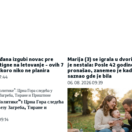
đana izgubi novac pre
Marija (3) se igrala u dvor
tigne na letovanje - ovih 7
je nestala: Posle 42 godin
koro niko ne planira
pronašao, zanemeo je kad
saznao gde je bila
07:44
06. 08. 2026 09:39
олитике”: Црна Гора следећа
везу Загреба, Тиране и
09:14