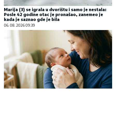
Marija (3) se igrala u dvorištu i samo je nestala:
Posle 42 godine otac je pronašao, zanemeo je
kada je saznao gde je bila
06. 08. 2026 09:39
Čiji hromozom određuje pol deteta? XX rađa se
devojčica, XY rađa se dečak
07. 08. 2026 09:47