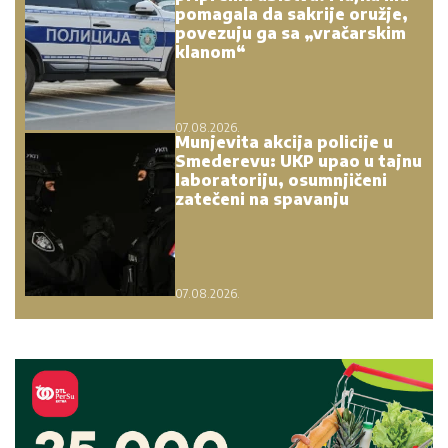
pomagala da sakrije oružje,
povezuju ga sa „vračarskim
klanom“
07.08.2026.
Munjevita akcija policije u
Smederevu: UKP upao u tajnu
laboratoriju, osumnjičeni
zatečeni na spavanju
07.08.2026.