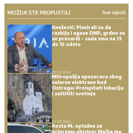
MOŽDA STE PROPUSTILI
Sve vijesti
Knežević: Planirali su da
razbiju i ugase DNP, grdno su
se prevarili - sada smo na 13
do 15 odsto
07.08.2026.
Mitropolija upozorava zbog
solarne elektrane kod
Ostroga: Preispitati lokaciju
i zaštititi svetinju
07.08.2026.
Kosta M. optužen za
pripremu ubistva: Majka mu