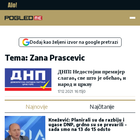
Pogled.me
Dodaj kao željeni izvor na google pretrazi
Tema: Zana Prascevic
ДНП: Недостојни премијер
слагао, све што је обећао, и
народ и цркву
17.12.2021. 16:15
|
0
Najnovije
Najčitanije
Knežević: Planirali su da razbiju i
ugase DNP, grdno su se prevarili -
sada smo na 13 do 15 odsto