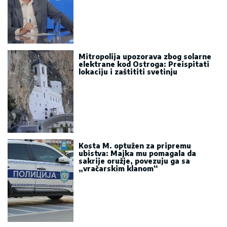
Mitropolija upozorava zbog solarne
elektrane kod Ostroga: Preispitati
lokaciju i zaštititi svetinju
Kosta M. optužen za pripremu
ubistva: Majka mu pomagala da
sakrije oružje, povezuju ga sa
„vračarskim klanom“