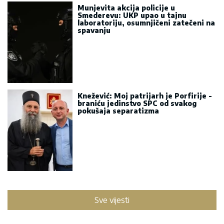
Munjevita akcija policije u
Smederevu: UKP upao u tajnu
laboratoriju, osumnjičeni zatečeni na
spavanju
Knežević: Moj patrijarh je Porfirije -
braniću jedinstvo SPC od svakog
pokušaja separatizma
Sve vijesti