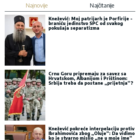
Najnovije
Najčitanije
Knežević: Moj patrijarh je Porfirije -
braniću jedinstvo SPC od svakog
pokušaja separatizma
Crnu Goru pripremaju za savez sa
Hrvatskom, Albanijom i Prištinom:
Srbija treba da postane „prijetnja“?
Knežević pokreće interpelaciju protiv
Ibrahimovića zbog „Oluje“: Da vidimo
ko je stvarno mislio „ne u moje ime“