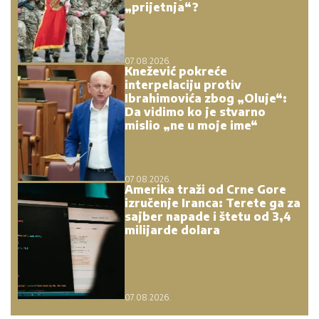
„prijetnja“?
07.08.2026.
Knežević pokreće
interpelaciju protiv
Ibrahimovića zbog „Oluje“:
Da vidimo ko je stvarno
mislio „ne u moje ime“
07.08.2026.
Amerika traži od Crne Gore
izručenje Iranca: Terete ga za
sajber napade i štetu od 3,4
milijarde dolara
07.08.2026.