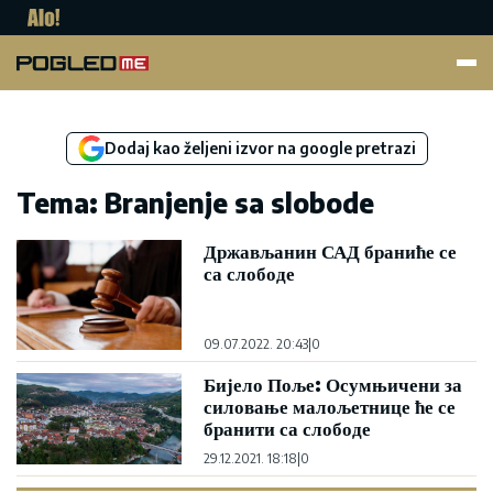
Pogled.me
Dodaj kao željeni izvor na google pretrazi
Tema: Branjenje sa slobode
Држављанин САД браниће се
са слободе
09.07.2022. 20:43
|
0
Бијело Поље: Осумњичени за
силовање малољетнице ће се
бранити са слободе
29.12.2021. 18:18
|
0