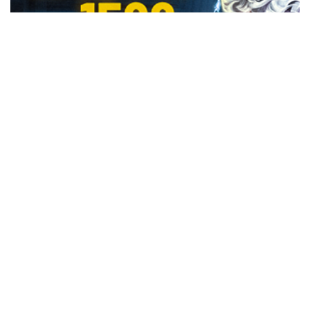
REGISTRUJ SE UZ PROMO KOD CASINO Preuzmi
1500 BESPLATNIH SPINOVA
20. 07. 2026 08:04
Evo u kojim banjama važi vaučer od 10.000 dinara
- kompletan spisak destinacija u Srbiji
06. 08. 2026 07:08