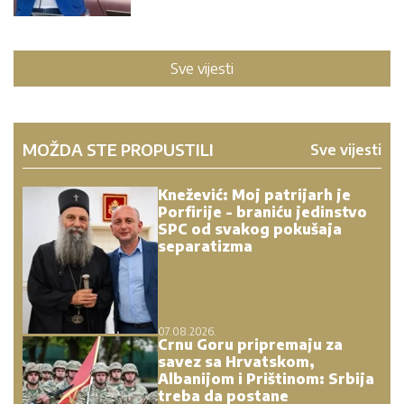
Sve vijesti
MOŽDA STE PROPUSTILI
Sve vijesti
Knežević: Moj patrijarh je
Porfirije - braniću jedinstvo
SPC od svakog pokušaja
separatizma
07.08.2026.
Crnu Goru pripremaju za
savez sa Hrvatskom,
Albanijom i Prištinom: Srbija
treba da postane