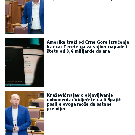
Amerika traži od Crne Gore izručenje
Iranca: Terete ga za sajber napade i
štetu od 3,4 milijarde dolara
Knežević najavio objavljivanje
dokumenta: Vidjećete da li Spajić
poslije ovoga može da ostane
premijer