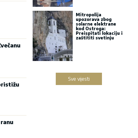
Mitropolija
upozorava zbog
solarne elektrane
kod Ostroga:
Preispitati lokaciju i
zaštititi svetinju
Zvečanu
Sve vijesti
ristižu
 ranu