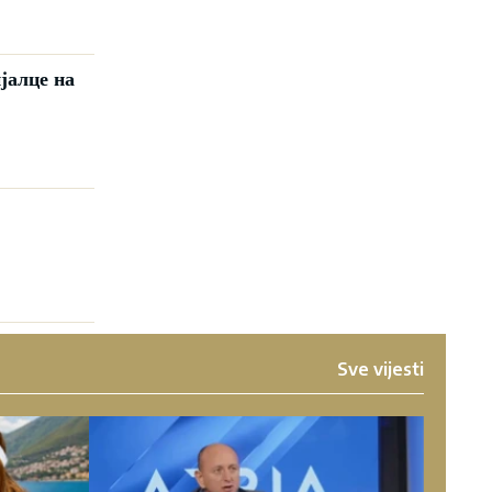
јалце на
Sve vijesti