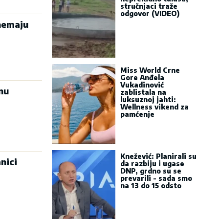
stručnjaci traže
odgovor (VIDEO)
nemaju
Miss World Crne
Gore Anđela
Vukadinović
nu
zablistala na
luksuznoj jahti:
Wellness vikend za
pamćenje
Knežević: Planirali su
nici
da razbiju i ugase
DNP, grdno su se
prevarili - sada smo
na 13 do 15 odsto