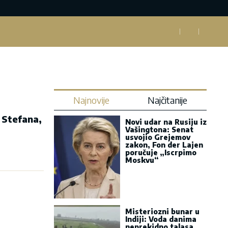
Najnovije
Najčitanije
 Stefana,
Novi udar na Rusiju iz
Vašingtona: Senat
usvojio Grejemov
zakon, Fon der Lajen
poručuje „Iscrpimo
Moskvu“
Misteriozni bunar u
Indiji: Voda danima
neprekidno talasa,