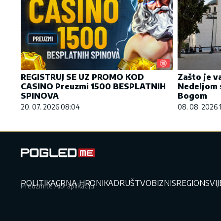
REGISTRUJ SE UZ PROMO KOD
Zašto je va
CASINO Preuzmi 1500 BESPLATNIH
Nedeljom 
SPINOVA
Bogom
20. 07. 2026 08:04
08. 08. 2026 
POLITIKA
CRNA HRONIKA
DRUŠTVO
BIZNIS
REGION
SVI
Preuzmite Alo! aplikaciju