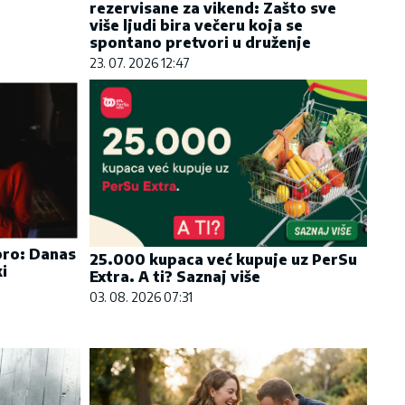
rezervisane za vikend: Zašto sve
više ljudi bira večeru koja se
spontano pretvori u druženje
23. 07. 2026 12:47
bro: Danas
25.000 kupaca već kupuje uz PerSu
i
Extra. A ti? Saznaj više
03. 08. 2026 07:31