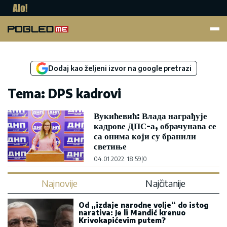
Pogled.me
Dodaj kao željeni izvor na google pretrazi
Tema: DPS kadrovi
Вукићевић: Влада награђује
кадрове ДПС-а, обрачунава се
са онима који су бранили
светиње
04.01.2022. 18:59
|
0
Najnovije
Najčitanije
Od „izdaje narodne volje“ do istog
narativa: Je li Mandić krenuo
Krivokapićevim putem?