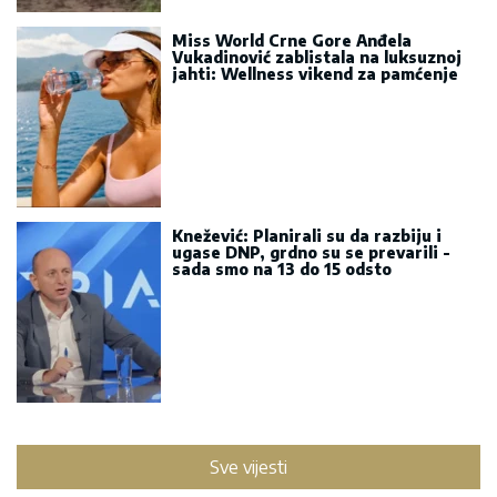
Miss World Crne Gore Anđela
Vukadinović zablistala na luksuznoj
jahti: Wellness vikend za pamćenje
Knežević: Planirali su da razbiju i
ugase DNP, grdno su se prevarili -
sada smo na 13 do 15 odsto
Sve vijesti