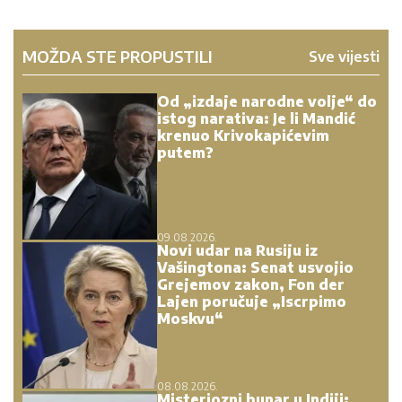
MOŽDA STE PROPUSTILI
Sve vijesti
Od „izdaje narodne volje“ do
istog narativa: Je li Mandić
krenuo Krivokapićevim
putem?
09.08.2026.
Novi udar na Rusiju iz
Vašingtona: Senat usvojio
Grejemov zakon, Fon der
Lajen poručuje „Iscrpimo
Moskvu“
08.08.2026.
Misteriozni bunar u Indiji: