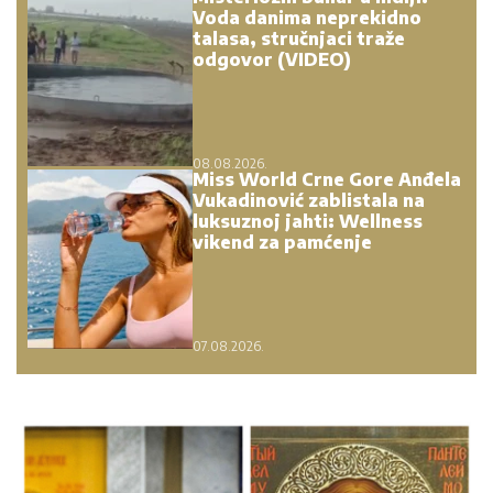
Voda danima neprekidno
talasa, stručnjaci traže
odgovor (VIDEO)
08.08.2026.
Miss World Crne Gore Anđela
Vukadinović zablistala na
luksuznoj jahti: Wellness
vikend za pamćenje
07.08.2026.