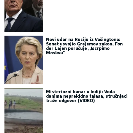
Novi udar na Rusiju iz Vašingtona:
Senat usvojio Grejemov zakon, Fon
der Lajen poručuje „Iscrpimo
Moskvu“
Misteriozni bunar u Indiji: Voda
danima neprekidno talasa, stručnjaci
traže odgovor (VIDEO)