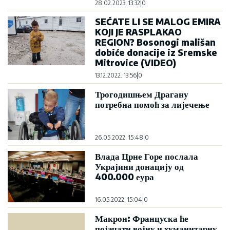
28.02.2023. 13:32
|
0
SEĆATE LI SE MALOG EMIRA
KOJI JE RASPLAKAO
REGION? Bosonogi mališan
dobiće donacije iz Sremske
Mitrovice (VIDEO)
13.12.2022. 13:56
|
0
Трогодишњем Драгану
потребна помоћ за лијечење
26.05.2022. 15:48
|
0
Влада Црне Горе послала
Украјини донацију од
400.000 еура
16.05.2022. 15:04
|
0
Макрон: Француска ће
појачати војну и хуманитарну