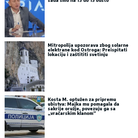
sada smo na 13 do 15 odsto
Mitropolija upozorava zbog solarne
elektrane kod Ostroga: Preispitati
lokaciju i zaštititi svetinju
Kosta M. optužen za pripremu
ubistva: Majka mu pomagala da
sakrije oružje, povezuju ga sa
„vračarskim klanom“