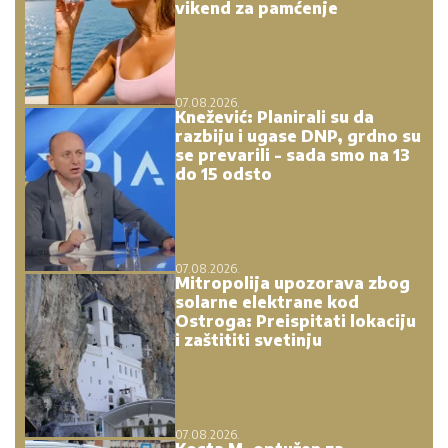
vikend za pamćenje
07.08.2026.
Knežević: Planirali su da
razbiju i ugase DNP, grdno su
se prevarili - sada smo na 13
do 15 odsto
07.08.2026.
Mitropolija upozorava zbog
solarne elektrane kod
Ostroga: Preispitati lokaciju
i zaštititi svetinju
07.08.2026.