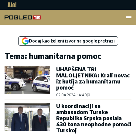
Pogled.me
Dodaj kao željeni izvor na google pretrazi
Tema: humanitarna pomoc
UHAPŠENA TRI
MALOLJETNIKA: Krali novac
iz kutija za humanitarnu
pomoć
02.04.2024. 14:40
|
0
U koordinaciji sa
ambasadom Turske
Republika Srpska poslala
430 tona neophodne pomoći
Turskoj