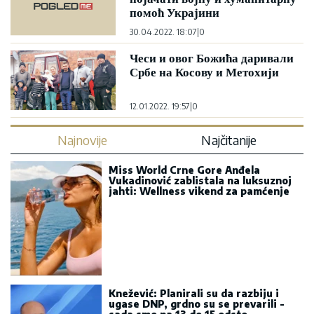
помоћ Украјини
30.04.2022. 18:07
|
0
Чеси и овог Божића даривали
Србе на Косову и Метохији
12.01.2022. 19:57
|
0
Najnovije
Najčitanije
Miss World Crne Gore Anđela
Vukadinović zablistala na luksuznoj
jahti: Wellness vikend za pamćenje
Knežević: Planirali su da razbiju i
ugase DNP, grdno su se prevarili -