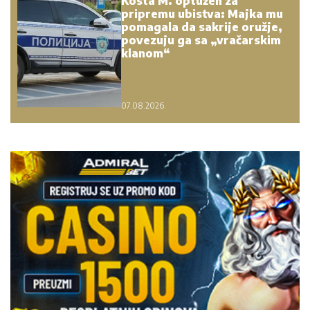
Kosta M. optužen za
pripremu ubistva: Majka mu
pomagala da sakrije oružje,
povezuju ga sa „vračarskim
klanom“
07.08.2026.