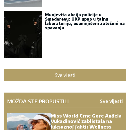
Munjevita akcija policije u
Smederevu: UKP upao u tajnu
laboratoriju, osumnjičeni zatečeni na
spavanju
Sve vijesti
MOŽDA STE PROPUSTILI
Sve vijesti
Miss World Crne Gore Anđela
Vukadinović zablistala na
luksuznoj jahti: Wellness