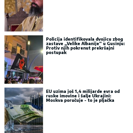
Policija identifikovala dvojicu zbog
zastave „Velike Albanije“ u Gusinju:
Protiv njih pokrenut prekršajni
postupak
EU uzima još 1,4 milijarde evra od
ruske imovine i šalje Ukrajini:
Moskva poručuje - to je pljačka