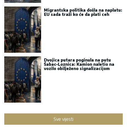
Migrantska politika došla na naplatu:
EU sada traži ko će da plati ceh
Dvojica putara poginula na putu
Šabac–Loznica: Kamion naletio na
vozilo obilježeno signalizacijom
Sve vijesti