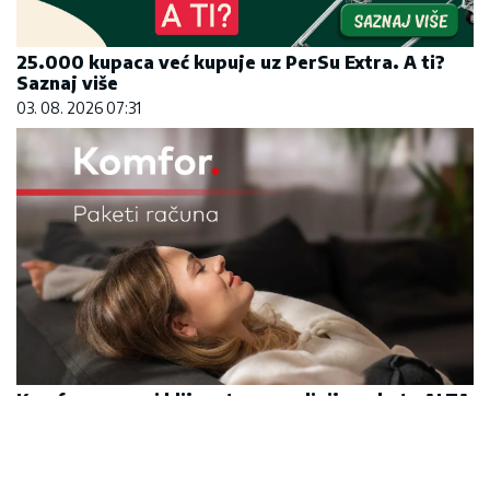
25.000 kupaca već kupuje uz PerSu Extra. A ti?
Saznaj više
03. 08. 2026 07:31
Komfor po meri klijenata: nova linija paketa ALTA
banke
09. 07. 2026 09:20