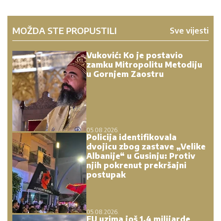
MOŽDA STE PROPUSTILI
Sve vijesti
Vuković: Ko je postavio
zamku Mitropolitu Metodiju
u Gornjem Zaostru
05.08.2026.
Policija identifikovala
dvojicu zbog zastave „Velike
Albanije“ u Gusinju: Protiv
njih pokrenut prekršajni
postupak
05.08.2026.
EU uzima još 1,4 milijarde