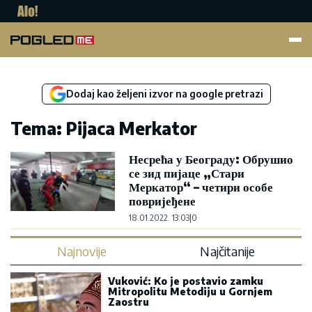
Pogled.me
Dodaj kao željeni izvor na google pretrazi
Tema: Pijaca Merkator
Несрећа у Београду: Обрушио
се зид пијаце „Стари
Меркатор“ – четири особе
повријеђене
18.01.2022. 13:03
|
0
Najnovije
Najčitanije
Vuković: Ko je postavio zamku
Mitropolitu Metodiju u Gornjem
Zaostru