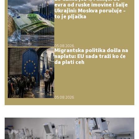
evra od ruske imovine i šalje
Ukrajini: Moskva poručuje -
to je pljačka
05.08.2026.
Migrantska politika došla na
naplatu: EU sada traži ko će
da plati ceh
05.08.2026.