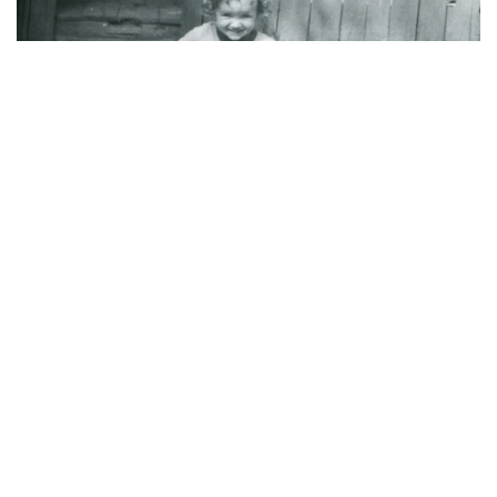
Marija (3) se igrala u dvorištu i samo je nestala:
Posle 42 godine otac je pronašao, zanemeo je
kada je saznao gde je bila
06. 08. 2026 09:39