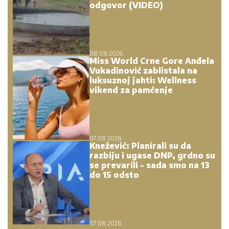
odgovor (VIDEO)
08.08.2026.
Miss World Crne Gore Anđela
Vukadinović zablistala na
luksuznoj jahti: Wellness
vikend za pamćenje
07.08.2026.
Knežević: Planirali su da
razbiju i ugase DNP, grdno su
se prevarili - sada smo na 13
do 15 odsto
07.08.2026.