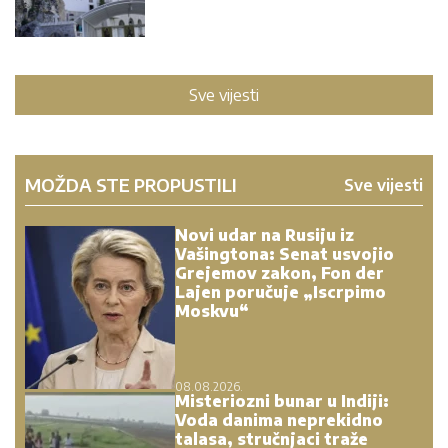
Sve vijesti
MOŽDA STE PROPUSTILI
Sve vijesti
Novi udar na Rusiju iz
Vašingtona: Senat usvojio
Grejemov zakon, Fon der
Lajen poručuje „Iscrpimo
Moskvu“
08.08.2026.
Misteriozni bunar u Indiji:
Voda danima neprekidno
talasa, stručnjaci traže