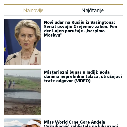
Najnovije
Najčitanije
Novi udar na Rusiju iz Vašingtona:
Senat usvojio Grejemov zakon, Fon
der Lajen poručuje „Iscrpimo
Moskvu“
Misteriozni bunar u Indiji: Voda
danima neprekidno talasa, stručnjaci
traže odgovor (VIDEO)
Miss World Crne Gore Anđela
Vukadinović zablistala na luksuznoj