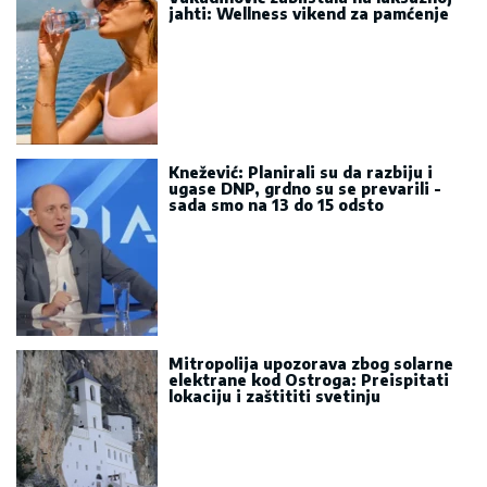
jahti: Wellness vikend za pamćenje
Knežević: Planirali su da razbiju i
ugase DNP, grdno su se prevarili -
sada smo na 13 do 15 odsto
Mitropolija upozorava zbog solarne
elektrane kod Ostroga: Preispitati
lokaciju i zaštititi svetinju