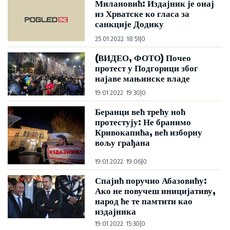
Милановић: Издајник је онај
из Хрватске ко гласа за
санкције Додику
25.01.2022. 18:51
|
0
(ВИДЕО, ФОТО) Почео
протест у Подгорици због
најаве мањинске владе
19.01.2022. 19:30
|
0
Беранци већ трећу ноћ
протестују: Не бранимо
Кривокапића, већ изборну
вољу грађана
19.01.2022. 19:06
|
0
Спајић поручио Абазовићу:
Ако не повучеш иницијативу,
народ ће те памтити као
издајника
19.01.2022. 15:30
|
0