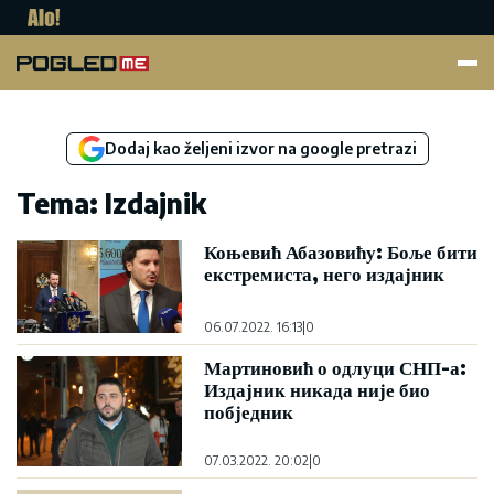
Pogled.me
Dodaj kao željeni izvor na google pretrazi
Tema: Izdajnik
Коњевић Абазовићу: Боље бити
екстремиста, него издајник
06.07.2022. 16:13
|
0
Мартиновић о одлуци СНП-а:
Издајник никада није био
побједник
07.03.2022. 20:02
|
0