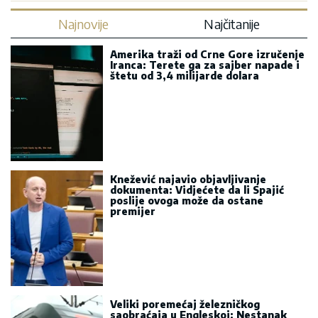
Najnovije
Najčitanije
Amerika traži od Crne Gore izručenje
Iranca: Terete ga za sajber napade i
štetu od 3,4 milijarde dolara
Knežević najavio objavljivanje
dokumenta: Vidjećete da li Spajić
poslije ovoga može da ostane
premijer
Veliki poremećaj železničkog
saobraćaja u Engleskoj: Nestanak