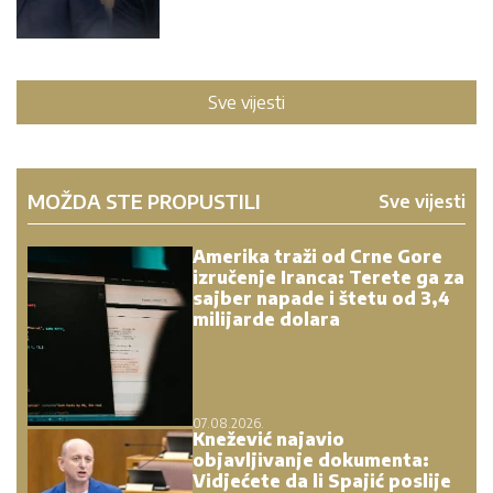
Sve vijesti
MOŽDA STE PROPUSTILI
Sve vijesti
Amerika traži od Crne Gore
izručenje Iranca: Terete ga za
sajber napade i štetu od 3,4
milijarde dolara
07.08.2026.
Knežević najavio
objavljivanje dokumenta:
Vidjećete da li Spajić poslije