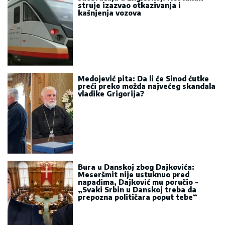
struje izazvao otkazivanja i
kašnjenja vozova
Medojević pita: Da li će Sinod ćutke
preći preko možda najvećeg skandala
vladike Grigorija?
Bura u Danskoj zbog Dajkovića:
Meseršmit nije ustuknuo pred
napadima, Dajković mu poručio -
„Svaki Srbin u Danskoj treba da
prepozna političara poput tebe“