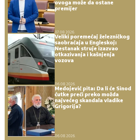
ovoga može da ostane
premijer
07.08.2026.
Veliki poremećaj železničkog
saobraćaja u Engleskoj:
Nestanak struje izazvao
otkazivanja i kašnjenja
vozova
06.08.2026.
Medojević pita: Da li će Sinod
ćutke preći preko možda
najvećeg skandala vladike
Grigorija?
06.08.2026.