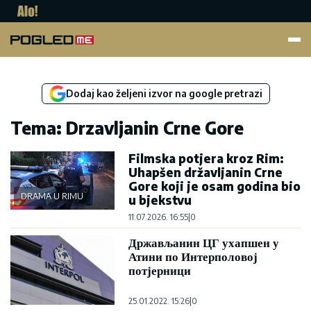
Pogled.me
Dodaj kao željeni izvor na google pretrazi
Tema: Drzavljanin Crne Gore
Filmska potjera kroz Rim:
Uhapšen državljanin Crne
Gore koji je osam godina bio
DRAMA U RIMU
u bjekstvu
11.07.2026. 16:55
|
0
Држављанин ЦГ ухапшен у
Атини по Интерполовој
потјерници
25.01.2022. 15:26
|
0