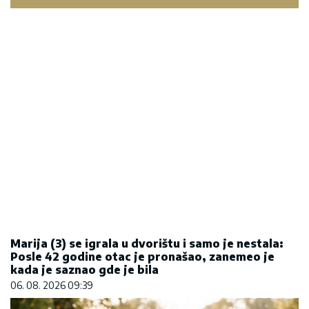
Marija (3) se igrala u dvorištu i samo je nestala:
Posle 42 godine otac je pronašao, zanemeo je
kada je saznao gde je bila
06. 08. 2026 09:39