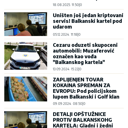
18.08.2025. 11:50
|
0
Uništen još jedan kriptovani
servis! Balkanski kartel pod
udarom
05.12.2024. 11:18
|
0
Cezaru oduzeti skupoceni
automobili: Muzaferović
označen kao vođa
"Balkanskog kartela"
13.09.2024. 15:22
|
0
ZAPLIJENJEN TOVAR
KOKAINA SPREMAN ZA
EVROPU: Pod policijskom
lupom Balkanski i Golf klan
09.09.2024. 08:50
|
0
DETALJI OPŠTUŽNICE
PROTIV BALKANSKOHG
KARTELA: Gladni i žedni