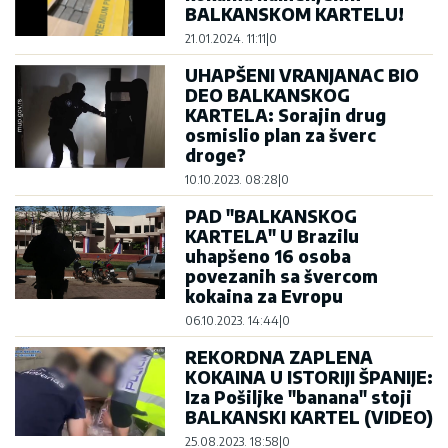
BALKANSKOM KARTELU!
21.01.2024. 11:11
|
0
UHAPŠENI VRANJANAC BIO
DEO BALKANSKOG
KARTELA: Sorajin drug
osmislio plan za šverc
droge?
10.10.2023. 08:28
|
0
PAD "BALKANSKOG
KARTELA" U Brazilu
uhapšeno 16 osoba
povezanih sa švercom
kokaina za Evropu
06.10.2023. 14:44
|
0
REKORDNA ZAPLENA
KOKAINA U ISTORIJI ŠPANIJE:
Iza Pošiljke "banana" stoji
BALKANSKI KARTEL (VIDEO)
25.08.2023. 18:58
|
0