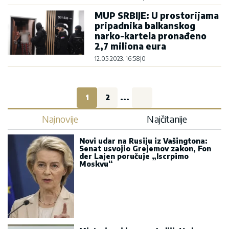
MUP SRBIJE: U prostorijama
pripadnika balkanskog
narko-kartela pronađeno
2,7 miliona eura
12.05.2023. 16:58
|
0
1
2
...
Najnovije
Najčitanije
Novi udar na Rusiju iz Vašingtona:
Senat usvojio Grejemov zakon, Fon
der Lajen poručuje „Iscrpimo
Moskvu“