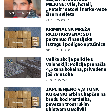
MILIONE: Vile, hoteli,
„Patek“ satovi i narko-veze
TAJNE PODZEMLJA
širom svijeta
23.01.2026. 09:04
|
0
KRIMINALNA MREŽA
RAZOTKRIVENA: SDT
pokrenuo finansijsku
istragu i podigao optužnicu
01.10.2025. 14:23
|
0
Velika akcija policije u
Valenskiji: Policija pronašla
4,5 tona kokaina, privedeno
još 78 osoba
26.09.2025. 15:47
|
0
ZAPLIJENJENO 4,8 TONA
KOKAINA! Srbin uhapšen na
brodu kod Martinika,
povezan trostrukim
ubistvom u Boliviji