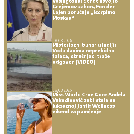
Vašingtona: Senat usvojio
Grejemov zakon, Fon der
Lajen poručuje „Iscrpimo
Moskvu“
08.08.2026.
Misteriozni bunar u Indiji:
Voda danima neprekidno
talasa, stručnjaci traže
odgovor (VIDEO)
08.08.2026.
Miss World Crne Gore Anđela
Vukadinović zablistala na
luksuznoj jahti: Wellness
vikend za pamćenje