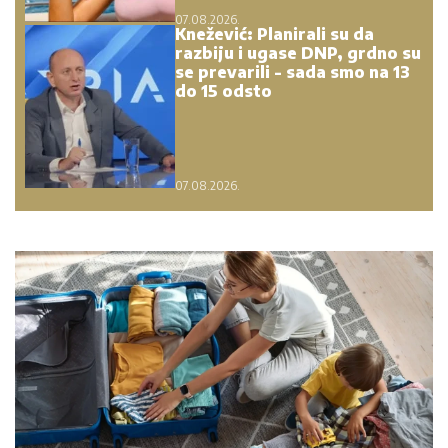
07.08.2026.
Knežević: Planirali su da
razbiju i ugase DNP, grdno su
se prevarili - sada smo na 13
do 15 odsto
07.08.2026.