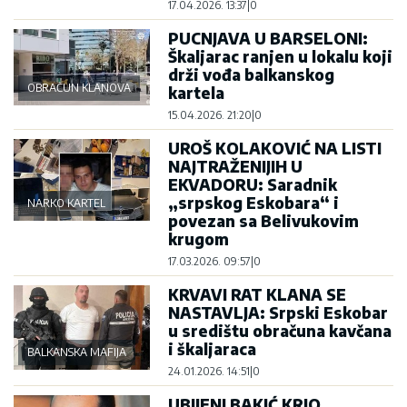
17.04.2026. 13:37
|
0
PUCNJAVA U BARSELONI:
Škaljarac ranjen u lokalu koji
drži vođa balkanskog
OBRAČUN KLANOVA
kartela
15.04.2026. 21:20
|
0
UROŠ KOLAKOVIĆ NA LISTI
NAJTRAŽENIJIH U
EKVADORU: Saradnik
„srpskog Eskobara“ i
NARKO KARTEL
povezan sa Belivukovim
krugom
17.03.2026. 09:57
|
0
KRVAVI RAT KLANA SE
NASTAVLJA: Srpski Eskobar
u središtu obračuna kavčana
i škaljaraca
BALKANSKA MAFIJA
24.01.2026. 14:51
|
0
UBIJENI BAKIĆ KRIO