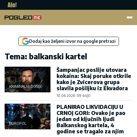
Pogled.me
Dodaj kao željeni izvor na google pretrazi
Tema: balkanski kartel
Šampanjac poslije utovara
kokaina: Skaj poruke otkrile
kako je Zvicerova grupa
KRIMINALNI DOSIJE
slavila pošiljku iz Ekvadora
10.06.2026. 09:44
|
0
PLANIRAO LIKVIDACIJU U
CRNOJ GORI: Ovako je pao
jedan od ključnih ljudi
EUROPOL
Balkanskog kartela, 4
godine se tragalo za njim