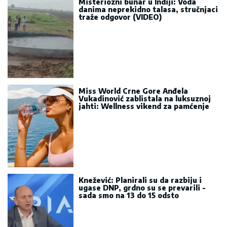
Misteriozni bunar u Indiji: Voda
danima neprekidno talasa, stručnjaci
traže odgovor (VIDEO)
Miss World Crne Gore Anđela
Vukadinović zablistala na luksuznoj
jahti: Wellness vikend za pamćenje
Knežević: Planirali su da razbiju i
ugase DNP, grdno su se prevarili -
sada smo na 13 do 15 odsto