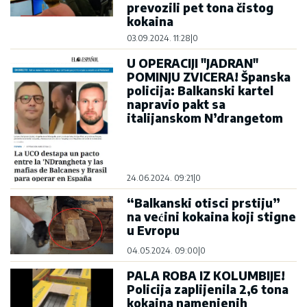
prevozili pet tona čistog
kokaina
03.09.2024. 11:28
|
0
U OPERACIJI "JADRAN"
POMINJU ZVICERA! Španska
policija: Balkanski kartel
napravio pakt sa
italijanskom N’drangetom
24.06.2024. 09:21
|
0
“Balkanski otisci prstiju”
na većini kokaina koji stigne
u Evropu
04.05.2024. 09:00
|
0
PALA ROBA IZ KOLUMBIJE!
Policija zaplijenila 2,6 tona
kokaina namenjenih