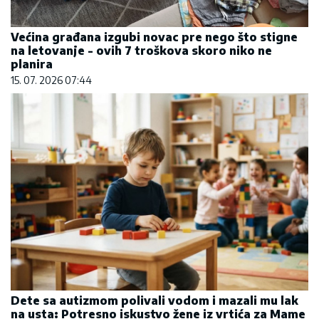
Većina građana izgubi novac pre nego što stigne
na letovanje - ovih 7 troškova skoro niko ne
planira
15. 07. 2026 07:44
Dete sa autizmom polivali vodom i mazali mu lak
na usta: Potresno iskustvo žene iz vrtića za Mame