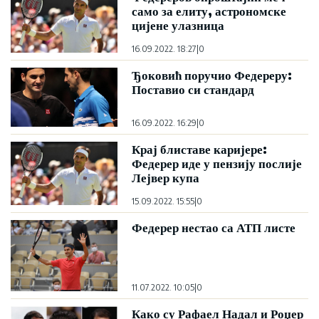
само за елиту, астрономске
цијене улазница
16.09.2022. 18:27
|
0
Ђоковић поручио Федереру:
Поставио си стандард
16.09.2022. 16:29
|
0
Крај блиставе каријере:
Федерер иде у пензију послије
Лејвер купа
15.09.2022. 15:55
|
0
Федерер нестао са АТП листе
11.07.2022. 10:05
|
0
Како су Рафаел Надал и Роџер