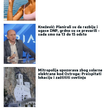
Knežević: Planirali su da razbiju i
ugase DNP, grdno su se prevarili -
sada smo na 13 do 15 odsto
Mitropolija upozorava zbog solarne
elektrane kod Ostroga: Preispitati
lokaciju i zaštititi svetinju