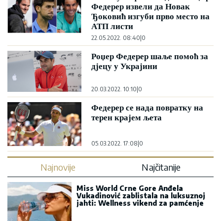
Федерер извели да Новак
Ђоковић изгуби прво место на
АТП листи
22.05.2022. 08:40
|
0
Роџер Федерер шаље помоћ за
дјецу у Украјини
20.03.2022. 10:10
|
0
Федерер се нада повратку на
терен крајем љета
05.03.2022. 17:08
|
0
Najnovije
Najčitanije
Miss World Crne Gore Anđela
Vukadinović zablistala na luksuznoj
jahti: Wellness vikend za pamćenje