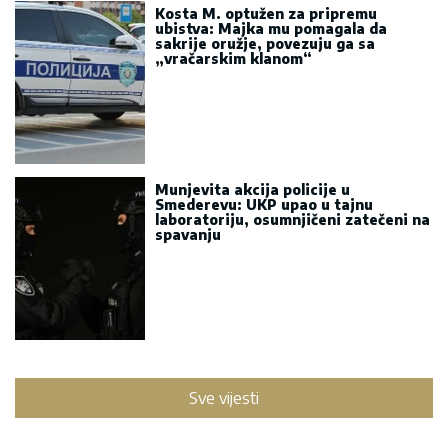
Kosta M. optužen za pripremu
ubistva: Majka mu pomagala da
sakrije oružje, povezuju ga sa
„vračarskim klanom“
Munjevita akcija policije u
Smederevu: UKP upao u tajnu
laboratoriju, osumnjičeni zatečeni na
spavanju
Sve vijesti