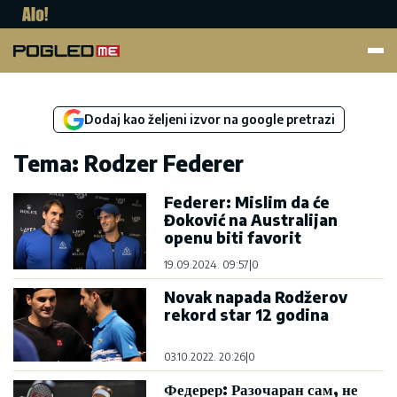
Pogled.me
Dodaj kao željeni izvor na google pretrazi
Tema: Rodzer Federer
Federer: Mislim da će
Đoković na Australijan
openu biti favorit
19.09.2024. 09:57
|
0
Novak napada Rodžerov
rekord star 12 godina
03.10.2022. 20:26
|
0
Федерер: Разочаран сам, не