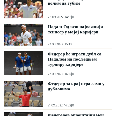
волим да губим
26.09.2022. 14:31
|
0
Надал: Одлази најважнији
тенисер у мојој каријери
22.09.2022. 16:30
|
0
Федерер ће играти дубл са
Надалом на посљедњем
турниру каријере
22.09.2022. 14:12
|
0
Федерер за крај игра само у
дубловима
21.09.2022. 14:22
|
0
Федереров опроштајни меч