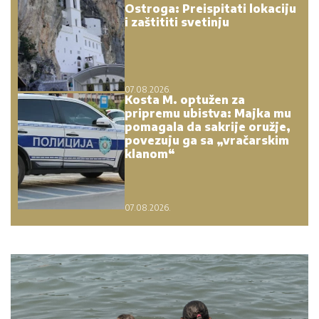
Ostroga: Preispitati lokaciju
i zaštititi svetinju
07.08.2026.
Kosta M. optužen za
pripremu ubistva: Majka mu
pomagala da sakrije oružje,
povezuju ga sa „vračarskim
klanom“
07.08.2026.