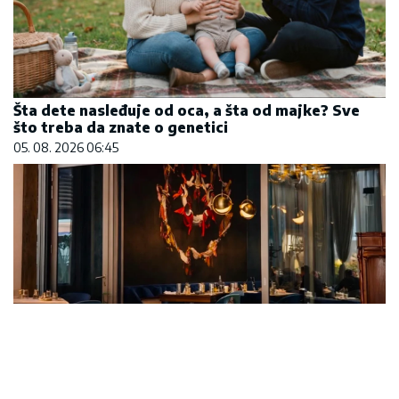
Šta dete nasleđuje od oca, a šta od majke? Sve
što treba da znate o genetici
05. 08. 2026 06:45
Letnje večeri u gradu više nisu rezervisane za