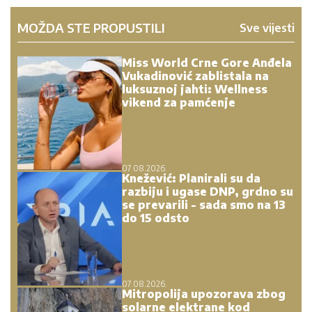
MOŽDA STE PROPUSTILI
Sve vijesti
Miss World Crne Gore Anđela
Vukadinović zablistala na
luksuznoj jahti: Wellness
vikend za pamćenje
07.08.2026.
Knežević: Planirali su da
razbiju i ugase DNP, grdno su
se prevarili - sada smo na 13
do 15 odsto
07.08.2026.
Mitropolija upozorava zbog
solarne elektrane kod