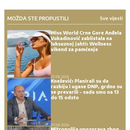
MOŽDA STE PROPUSTILI
Sve vijesti
Miss World Crne Gore Anđela
Vukadinović zablistala na
luksuznoj jahti: Wellness
vikend za pamćenje
07.08.2026.
Knežević: Planirali su da
razbiju i ugase DNP, grdno su
se prevarili - sada smo na 13
do 15 odsto
07.08.2026.
Mitropolija upozorava zbog