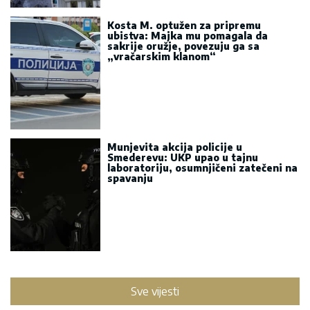
Kosta M. optužen za pripremu
ubistva: Majka mu pomagala da
sakrije oružje, povezuju ga sa
„vračarskim klanom“
Munjevita akcija policije u
Smederevu: UKP upao u tajnu
laboratoriju, osumnjičeni zatečeni na
spavanju
Sve vijesti