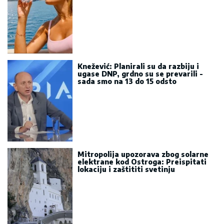
Knežević: Planirali su da razbiju i
ugase DNP, grdno su se prevarili -
sada smo na 13 do 15 odsto
Mitropolija upozorava zbog solarne
elektrane kod Ostroga: Preispitati
lokaciju i zaštititi svetinju