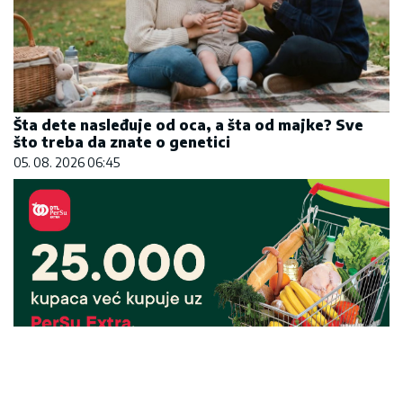
Šta dete nasleđuje od oca, a šta od majke? Sve
što treba da znate o genetici
05. 08. 2026 06:45
25.000 kupaca već kupuje uz PerSu Extra. A ti?
Saznaj više