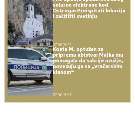
solarne elektrane kod
Ostroga: Preispitati lokaciju
i zaštititi svetinju
07.08.2026.
Kosta M. optužen za
pripremu ubistva: Majka mu
pomagala da sakrije oružje,
povezuju ga sa „vračarskim
klanom“
07.08.2026.