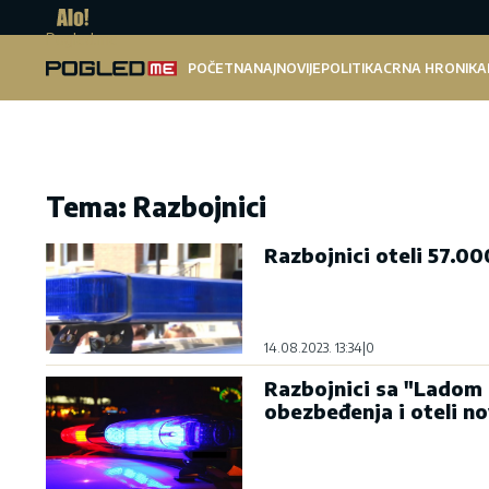
Pogled.me
POČETNA
NAJNOVIJE
POLITIKA
CRNA HRONIKA
Tema: Razbojnici
Razbojnici oteli 57.0
14.08.2023. 13:34
|
0
Razbojnici sa "Ladom 
obezbeđenja i oteli n