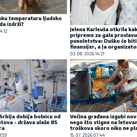
oku temperaturu ljudsko
da izdrži?
Jelena Karleuša otkrila ka
4:12
pripreme za gala proslavu
punoletstva: Duško će biti
finansijer, a ja organizato
03. 08. 2026 14:21
Srbija dobija bolnicu od
Većina građana izgubi nov
atova - država ulaže 85
nego što stigne na letovan
ra
troškova skoro niko ne pl
1:59
15. 07. 2026 07:44