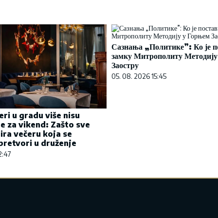
Сазнања „Политике”: Ко је п
замку Митрополиту Методију
Заостру
05. 08. 2026 15:45
eri u gradu više nisu
e za vikend: Zašto sve
bira večeru koja se
retvori u druženje
2:47