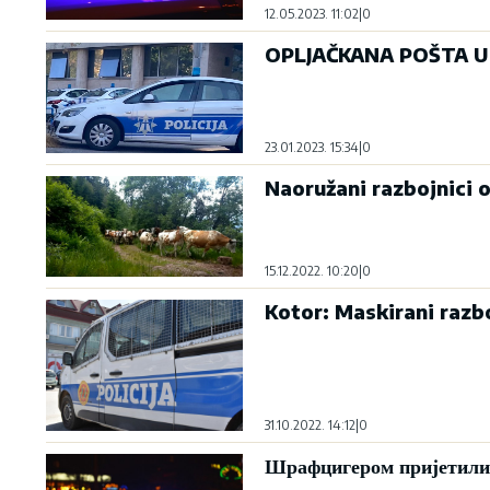
12.05.2023. 11:02
|
0
OPLJAČKANA POŠTA U 
23.01.2023. 15:34
|
0
Naoružani razbojnici 
15.12.2022. 10:20
|
0
Kotor: Maskirani razboj
31.10.2022. 14:12
|
0
Шрафцигером пријетили 