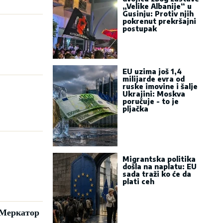
„Velike Albanije“ u
Gusinju: Protiv njih
pokrenut prekršajni
postupak
EU uzima još 1,4
milijarde evra od
ruske imovine i šalje
Ukrajini: Moskva
poručuje - to je
pljačka
Migrantska politika
došla na naplatu: EU
sada traži ko će da
plati ceh
 Меркатор