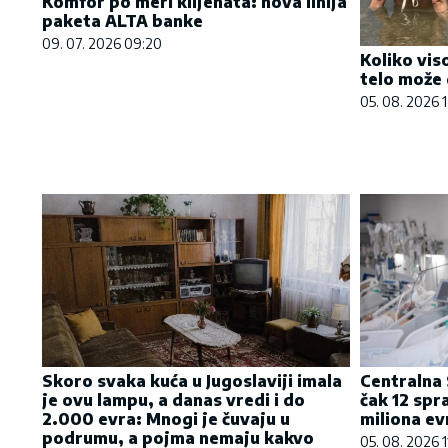
Komfor po meri klijenata: nova linija
paketa ALTA banke
09. 07. 2026 09:20
Koliko vis
telo može 
05. 08. 2026 1
Skoro svaka kuća u Jugoslaviji imala
Centralna 
je ovu lampu, a danas vredi i do
čak 12 spr
2.000 evra: Mnogi je čuvaju u
miliona ev
podrumu, a pojma nemaju kakvo
05. 08. 2026 1