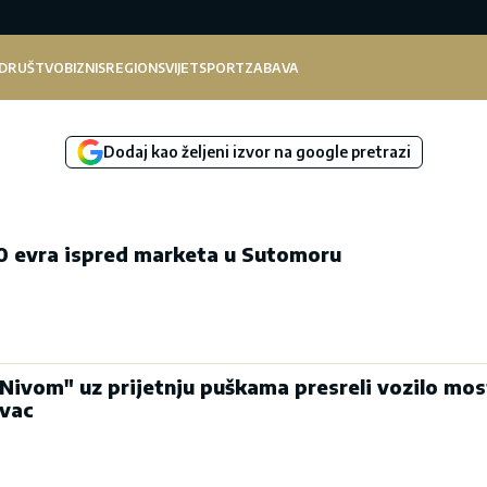
DRUŠTVO
BIZNIS
REGION
SVIJET
SPORT
ZABAVA
Dodaj kao željeni izvor na google pretrazi
00 evra ispred marketa u Sutomoru
Nivom" uz prijetnju puškama presreli vozilo mo
ovac