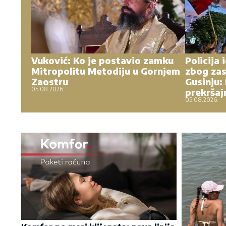
Vuković: Ko je postavio zamku
Policija 
Mitropolitu Metodiju u Gornjem
zbog zas
Zaostru
Gusinju:
05.08.2026.
prekršaj
05.08.2026.