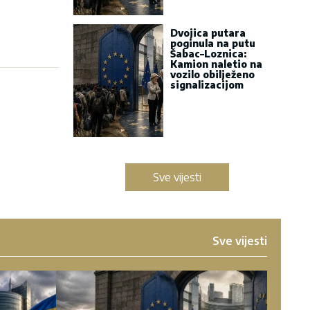
Dvojica putara
poginula na putu
Šabac–Loznica:
Kamion naletio na
vozilo obilježeno
signalizacijom
Sve vijesti
Sve vijesti