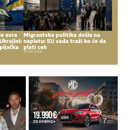
de evra
Migrantska politika došla na
Ukrajini:
naplatu: EU sada traži ko će da
pljačka
plati ceh
05.08.2026.