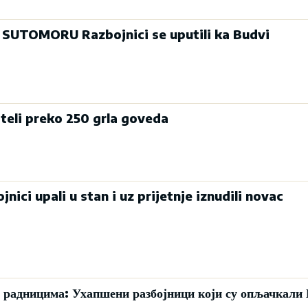
SUTOMORU Razbojnici se uputili ka Budvi
oteli preko 250 grla goveda
nici upali u stan i uz prijetnje iznudili novac
радницима: Ухапшени разбојници који су опљачкали