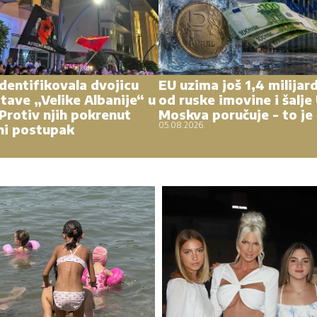
identifikovala dvojicu
EU uzima još 1,4 milijar
tave „Velike Albanije“ u
od ruske imovine i šalje 
 Protiv njih pokrenut
Moskva poručuje - to je 
05.08.2026.
ni postupak