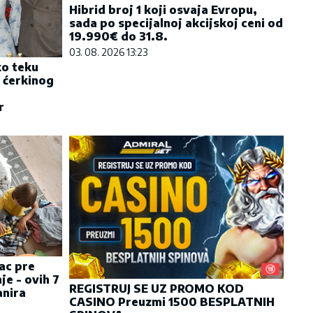
Hibrid broj 1 koji osvaja Evropu,
sada po specijalnoj akcijskoj ceni od
19.990€ do 31.8.
03. 08. 2026 13:23
ko teku
 ćerkinog
r
ac pre
je - ovih 7
REGISTRUJ SE UZ PROMO KOD
anira
CASINO Preuzmi 1500 BESPLATNIH