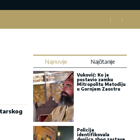
Najnovije
Najčitanije
Vuković: Ko je
postavio zamku
Mitropolitu Metodiju
u Gornjem Zaostru
starskog
Policija
identifikovala
dvojicu zbog zastave