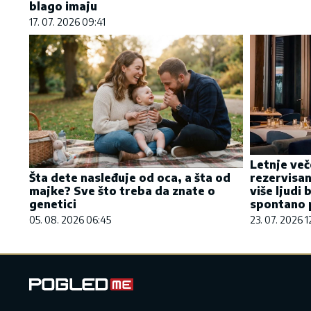
blago imaju
17. 07. 2026 09:41
Letnje več
rezervisan
Šta dete nasleđuje od oca, a šta od
više ljudi 
majke? Sve što treba da znate o
spontano p
genetici
23. 07. 2026 1
05. 08. 2026 06:45