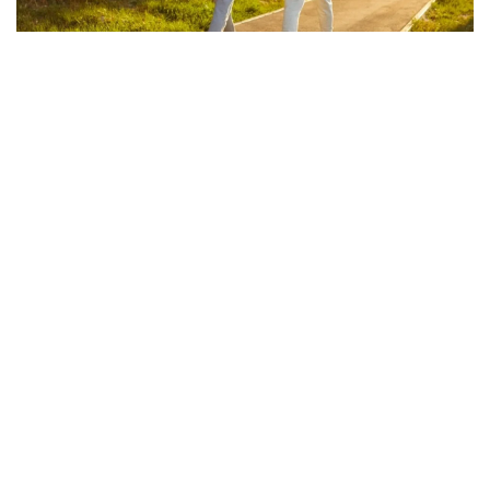
Evo u kojim banjama važi vaučer od 10.000 dinara
- kompletan spisak destinacija u Srbiji
06. 08. 2026 07:08
Hibrid broj 1 koji osvaja Evropu, sada po
specijalnoj akcijskoj ceni od 19.990€ do 31.8.
03. 08. 2026 13:23