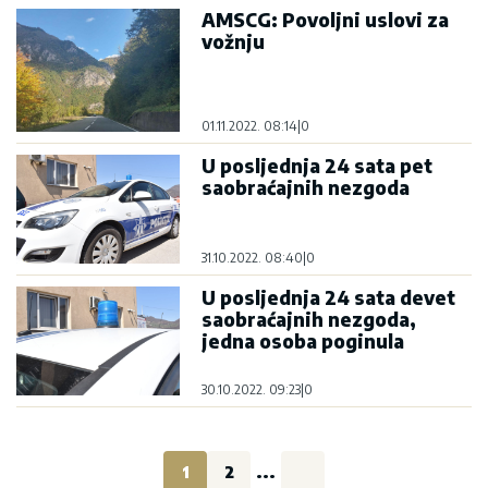
AMSCG: Povoljni uslovi za
vožnju
01.11.2022. 08:14
|
0
U posljednja 24 sata pet
saobraćajnih nezgoda
31.10.2022. 08:40
|
0
U posljednja 24 sata devet
saobraćajnih nezgoda,
jedna osoba poginula
30.10.2022. 09:23
|
0
1
2
...