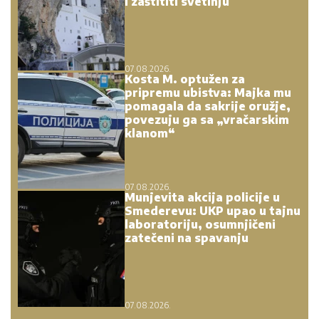
i zaštititi svetinju
07.08.2026.
Kosta M. optužen za
pripremu ubistva: Majka mu
pomagala da sakrije oružje,
povezuju ga sa „vračarskim
klanom“
07.08.2026.
Munjevita akcija policije u
Smederevu: UKP upao u tajnu
laboratoriju, osumnjičeni
zatečeni na spavanju
07.08.2026.