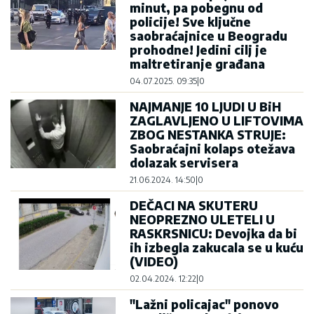
minut, pa pobegnu od
policije! Sve ključne
saobraćajnice u Beogradu
prohodne! Jedini cilj je
maltretiranje građana
04.07.2025. 09:35
|
0
NAJMANJE 10 LJUDI U BiH
ZAGLAVLJENO U LIFTOVIMA
ZBOG NESTANKA STRUJE:
Saobraćajni kolaps otežava
dolazak servisera
21.06.2024. 14:50
|
0
DEČACI NA SKUTERU
NEOPREZNO ULETELI U
RASKRSNICU: Devojka da bi
ih izbegla zakucala se u kuću
(VIDEO)
02.04.2024. 12:22
|
0
"Lažni policajac" ponovo