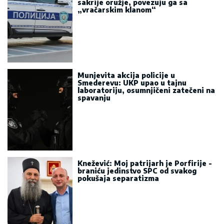
sakrije oružje, povezuju ga sa
„vračarskim klanom“
Munjevita akcija policije u
Smederevu: UKP upao u tajnu
laboratoriju, osumnjičeni zatečeni na
spavanju
Knežević: Moj patrijarh je Porfirije -
braniću jedinstvo SPC od svakog
pokušaja separatizma