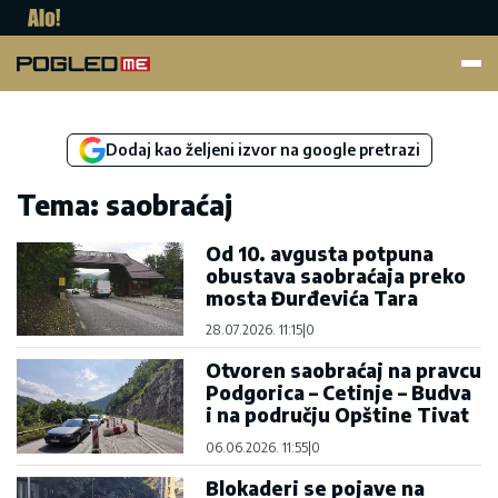
Pogled.me
Dodaj kao željeni izvor na google pretrazi
Tema: saobraćaj
Od 10. avgusta potpuna
obustava saobraćaja preko
mosta Đurđevića Tara
28.07.2026. 11:15
|
0
Otvoren saobraćaj na pravcu
Podgorica – Cetinje – Budva
i na području Opštine Tivat
06.06.2026. 11:55
|
0
Blokaderi se pojave na