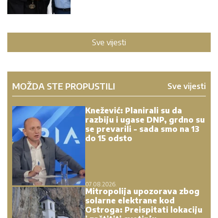
Sve vijesti
MOŽDA STE PROPUSTILI
Sve vijesti
Knežević: Planirali su da
razbiju i ugase DNP, grdno su
se prevarili - sada smo na 13
do 15 odsto
07.08.2026.
Mitropolija upozorava zbog
solarne elektrane kod
Ostroga: Preispitati lokaciju