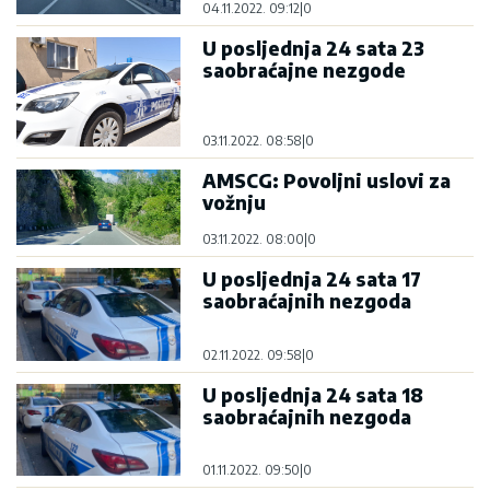
04.11.2022. 09:12
|
0
U posljednja 24 sata 23
saobraćajne nezgode
03.11.2022. 08:58
|
0
AMSCG: Povoljni uslovi za
vožnju
03.11.2022. 08:00
|
0
U posljednja 24 sata 17
saobraćajnih nezgoda
02.11.2022. 09:58
|
0
U posljednja 24 sata 18
saobraćajnih nezgoda
01.11.2022. 09:50
|
0