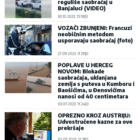
reguliše saobraćaj u
Banjaluci (VIDEO)
30.10.2023. 15:18
|
0
VOZAČI ZBUNJENI: Francuzi
neobičnim metodom
usporavaju saobraćaj (foto)
27.09.2023. 11:29
|
0
POPLAVE U HERCEG
NOVOM: Blokade
saobraćaja, uklanjana
zemlja s puteva u Kumboru i
Baošićima, u Đenovićima
nanosi od 40 centimetara
03.07.2023. 11:24
|
0
OPREZNO KROZ AUSTRIJU:
Udvostručene kazne za ove
prekršaje
02.05.2023. 12:31
|
0