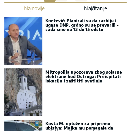
Najnovije
Najčitanije
Knežević: Planirali su da razbiju i
ugase DNP, grdno su se prevarili -
sada smo na 13 do 15 odsto
Mitropolija upozorava zbog solarne
elektrane kod Ostroga: Preispitati
lokaciju i zaštititi svetinju
Kosta M. optužen za pripremu
ubistva: Majka mu pomagala da