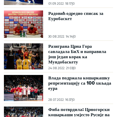
01.09.2022. 18:17
|
0
Радовић одредио списак за
Еуробаскет
30.08.2022. 14:14
|
0
Разиграна Црна Гора
савладала БиХ и направила
још један корак ка
Мундобаскету
24.08.2022. 21:03
|
0
Влада подржала кошаркашку
репрезентацију са 100 хиљада
еура
28.07.2022. 16:37
|
0
Фиба потврдила: Црногорски
кошаркаши умјесто Русије на