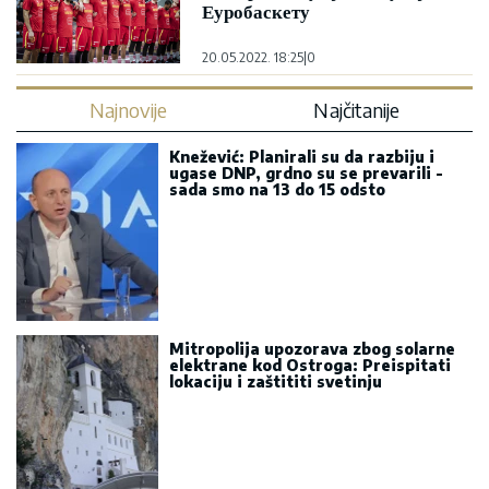
Еуробаскету
20.05.2022. 18:25
|
0
Najnovije
Najčitanije
Knežević: Planirali su da razbiju i
ugase DNP, grdno su se prevarili -
sada smo na 13 do 15 odsto
Mitropolija upozorava zbog solarne
elektrane kod Ostroga: Preispitati
lokaciju i zaštititi svetinju