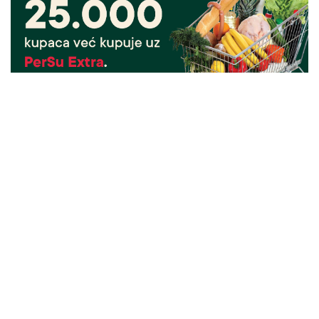
25.000 kupaca već kupuje uz PerSu Extra. A ti?
Saznaj više
03. 08. 2026 07:31