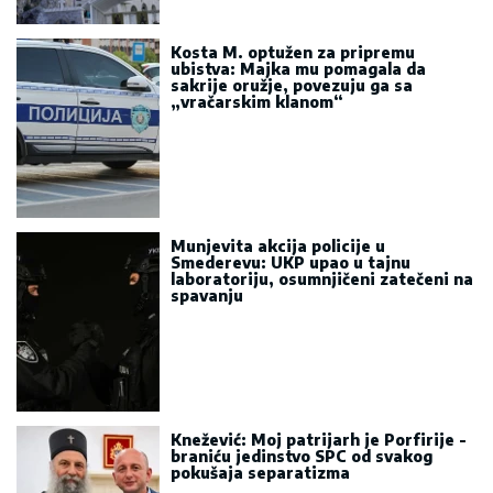
Kosta M. optužen za pripremu
ubistva: Majka mu pomagala da
sakrije oružje, povezuju ga sa
„vračarskim klanom“
Munjevita akcija policije u
Smederevu: UKP upao u tajnu
laboratoriju, osumnjičeni zatečeni na
spavanju
Knežević: Moj patrijarh je Porfirije -
braniću jedinstvo SPC od svakog
pokušaja separatizma