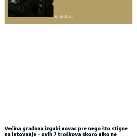
07.08.2026.
Većina građana izgubi novac pre nego što stigne
na letovanje - ovih 7 troškova skoro niko ne
planira
15. 07. 2026 07:44