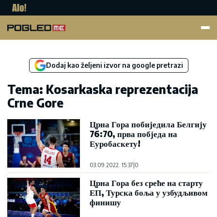
Pogled.me
Dodaj kao željeni izvor na google pretrazi
Tema: Kosarkaska reprezentacija
Crne Gore
Црна Гора побиједила Белгију
76:70, прва побједа на
Еуробаскету!
03.09.2022. 15:37
|
0
Црна Гора без среће на старту
ЕП, Турска боља у узбудљивом
финишу