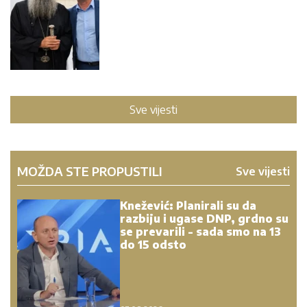
Sve vijesti
MOŽDA STE PROPUSTILI
Sve vijesti
Knežević: Planirali su da
razbiju i ugase DNP, grdno su
se prevarili - sada smo na 13
do 15 odsto