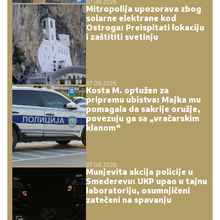
07.08.2026.
Mitropolija upozorava zbog
solarne elektrane kod
Ostroga: Preispitati lokaciju
i zaštititi svetinju
07.08.2026.
Kosta M. optužen za
pripremu ubistva: Majka mu
pomagala da sakrije oružje,
povezuju ga sa „vračarskim
klanom“
07.08.2026.
Munjevita akcija policije u
Smederevu: UKP upao u tajnu
laboratoriju, osumnjičeni
zatečeni na spavanju