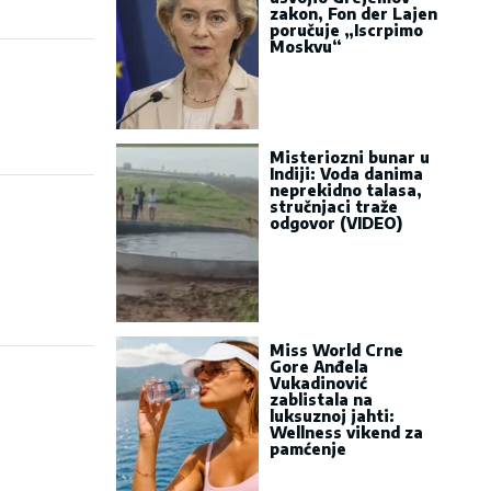
zakon, Fon der Lajen
poručuje „Iscrpimo
Moskvu“
Misteriozni bunar u
Indiji: Voda danima
neprekidno talasa,
stručnjaci traže
odgovor (VIDEO)
Miss World Crne
Gore Anđela
Vukadinović
zablistala na
luksuznoj jahti:
Wellness vikend za
pamćenje