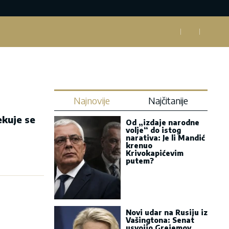
Najnovije
Najčitanije
ekuje se
Od „izdaje narodne
volje“ do istog
narativa: Je li Mandić
krenuo
Krivokapićevim
putem?
Novi udar na Rusiju iz
Vašingtona: Senat
usvojio Grejemov