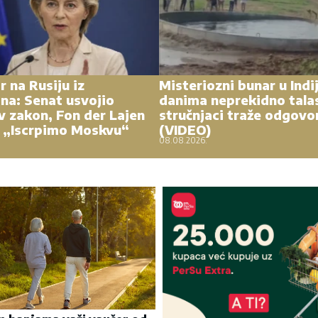
r na Rusiju iz
Misteriozni bunar u Indi
na: Senat usvojio
danima neprekidno tala
 zakon, Fon der Lajen
stručnjaci traže odgovo
 „Iscrpimo Moskvu“
(VIDEO)
08.08.2026.