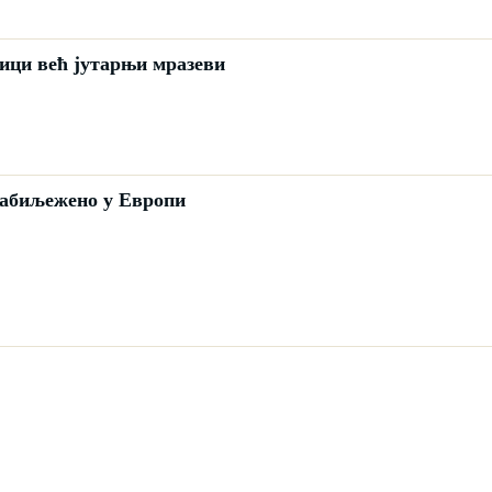
ици већ јутарњи мразеви
забиљежено у Европи