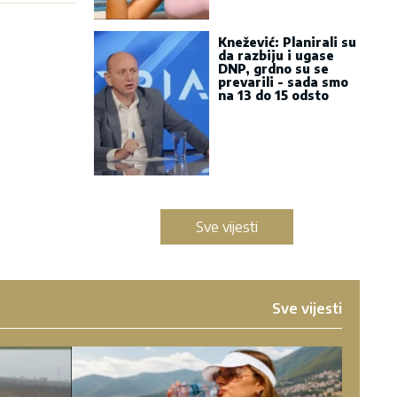
Knežević: Planirali su
da razbiju i ugase
DNP, grdno su se
prevarili - sada smo
na 13 do 15 odsto
Sve vijesti
Sve vijesti