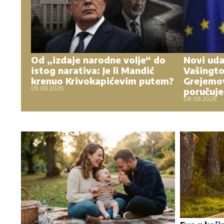
Od „izdaje narodne volje“ do
Novi uda
istog narativa: Je li Mandić
Vašingto
krenuo Krivokapićevim putem?
Grejemov
09.08.2026.
poručuje
08.08.2026.