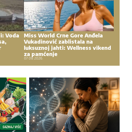
ji: Voda
Miss World Crne Gore Anđela
sa,
Vukadinović zablistala na
r
luksuznoj jahti: Wellness vikend
za pamćenje
07.08.2026.