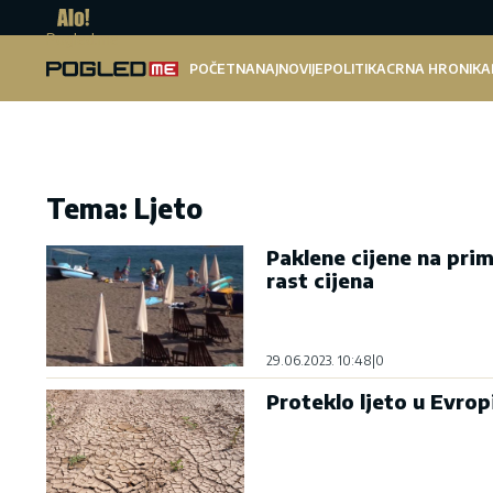
Pogled.me
POČETNA
NAJNOVIJE
POLITIKA
CRNA HRONIKA
Tema: Ljeto
Paklene cijene na prim
rast cijena
29.06.2023. 10:48
|
0
Proteklo ljeto u Evropi