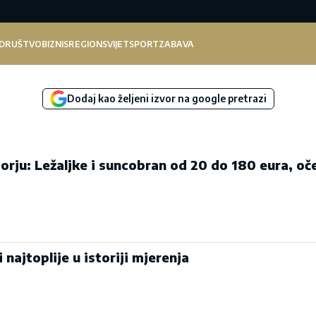
DRUŠTVO
BIZNIS
REGION
SVIJET
SPORT
ZABAVA
Dodaj kao željeni izvor na google pretrazi
orju: Ležaljke i suncobran od 20 do 180 eura, oč
 najtoplije u istoriji mjerenja