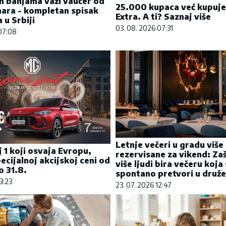
m banjama važi vaučer od
25.000 kupaca već kupuje
ara - kompletan spisak
Extra. A ti? Saznaj više
 u Srbiji
03. 08. 2026 07:31
07:08
Letnje večeri u gradu više
j 1 koji osvaja Evropu,
rezervisane za vikend: Za
ecijalnoj akcijskoj ceni od
više ljudi bira večeru koja
 31.8.
spontano pretvori u druže
3:23
23. 07. 2026 12:47