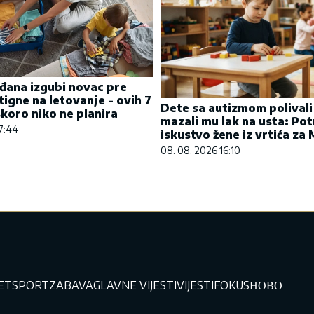
đana izgubi novac pre
tigne na letovanje - ovih 7
Dete sa autizmom polivali
koro niko ne planira
mazali mu lak na usta: Po
07:44
iskustvo žene iz vrtića za
08. 08. 2026 16:10
JET
SPORT
ZABAVA
GLAVNE VIJESTI
VIJESTI
FOKUS
НОВО