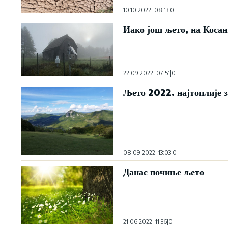
10.10.2022. 08:13
|
0
Иако још љето, на Косан
22.09.2022. 07:51
|
0
Љето 2022. најтоплије 
08.09.2022. 13:03
|
0
Данас почиње љето
21.06.2022. 11:36
|
0