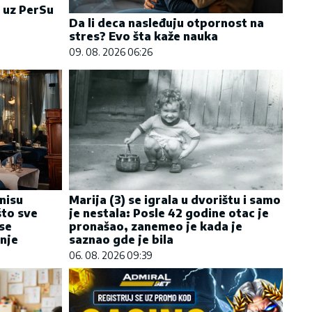
 uz PerSu
Da li deca nasleđuju otpornost na
stres? Evo šta kaže nauka
09. 08. 2026 06:26
 nisu
Marija (3) se igrala u dvorištu i samo
što sve
je nestala: Posle 42 godine otac je
 se
pronašao, zanemeo je kada je
nje
saznao gde je bila
06. 08. 2026 09:39