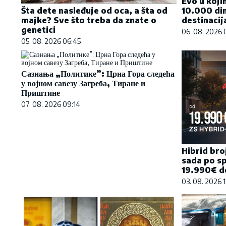
Evo u koji
10.000 din
Šta dete nasleđuje od oca, a šta od
destinacija
majke? Sve što treba da znate o
genetici
06. 08. 2026 
05. 08. 2026 06:45
Сазнања „Политике”: Црна Гора следећа
у војном савезу Загреба, Тиране и
Приштине
07. 08. 2026 09:14
Hibrid bro
sada po sp
19.990€ do
03. 08. 2026 1