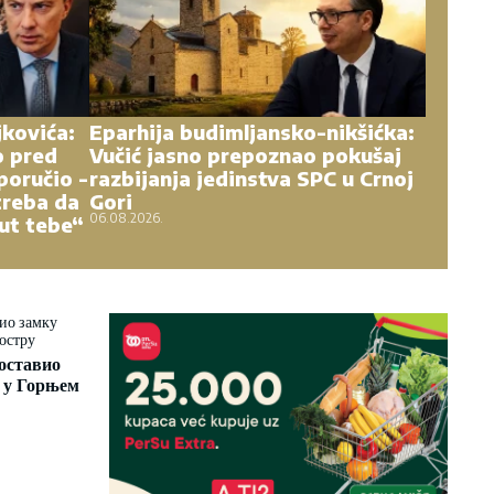
kovića:
Eparhija budimljansko-nikšićka:
o pred
Vučić jasno prepoznao pokušaj
poručio -
razbijanja jedinstva SPC u Crnoj
treba da
Gori
06.08.2026.
ut tebe“
оставио
 у Горњем