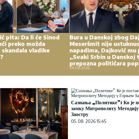
ć pita: Da li će Sinod
Bura u Danskoj zbog Daj
eći preko možda
Meseršmit nije ustuknu
 skandala vladike
napadima, Dajković mu 
a?
„Svaki Srbin u Danskoj 
prepozna političara pop
06.08.2026.
Сазнања „Политике”: Ко је п
замку Митрополиту Методију
Заостру
05. 08. 2026 15:45