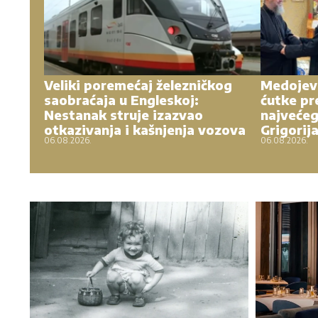
Veliki poremećaj železničkog
Medojevi
saobraćaja u Engleskoj:
ćutke pr
Nestanak struje izazvao
najvećeg
otkazivanja i kašnjenja vozova
Grigorij
06.08.2026.
06.08.2026.