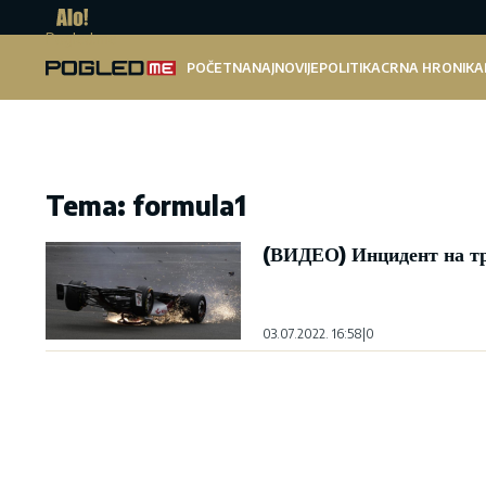
Pogled.me
POČETNA
NAJNOVIJE
POLITIKA
CRNA HRONIKA
Tema: formula1
(ВИДЕО) Инцидент на тр
03.07.2022. 16:58
|
0