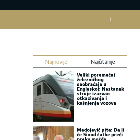
Najnovije
Najčitanije
Veliki poremećaj
železničkog
saobraćaja u
Engleskoj: Nestanak
struje izazvao
otkazivanja i
kašnjenja vozova
Medojević pita: Da li
će Sinod ćutke preći
preko možda