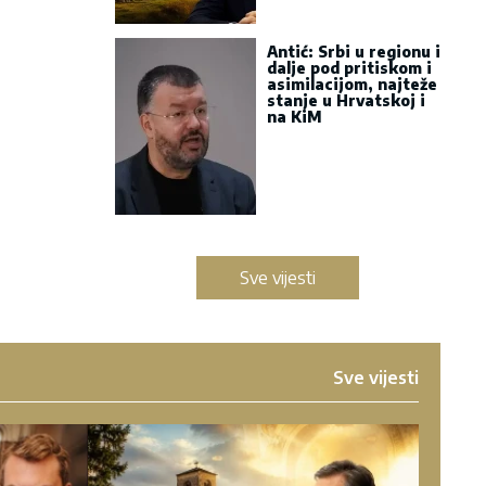
Antić: Srbi u regionu i
dalje pod pritiskom i
asimilacijom, najteže
stanje u Hrvatskoj i
na KiM
Sve vijesti
Sve vijesti