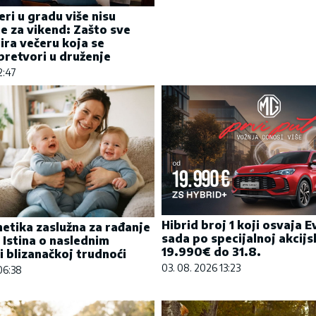
eri u gradu više nisu
e za vikend: Zašto sve
bira večeru koja se
retvori u druženje
2:47
Hibrid broj 1 koji osvaja 
enetika zaslužna za rađanje
sada po specijalnoj akcijs
 Istina o naslednim
19.990€ do 31.8.
i blizanačkoj trudnoći
03. 08. 2026 13:23
06:38