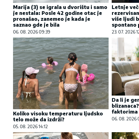
Marija (3) se igrala u dvorištu i samo
Letnje več
je nestala: Posle 42 godine otac je
rezervisan
pronašao, zanemeo je kada je
više ljudi 
saznao gde je bila
spontano p
06. 08. 2026 09:39
23. 07. 2026 1
Da li je g
blizanaca?
faktorima 
Koliko visoku temperaturu ljudsko
06. 08. 2026 
telo može da izdrži?
05. 08. 2026 14:12