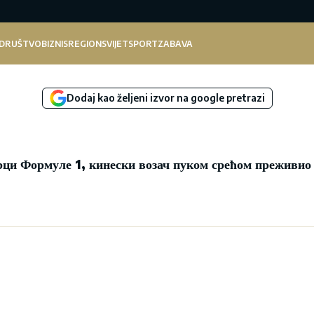
DRUŠTVO
BIZNIS
REGION
SVIJET
SPORT
ZABAVA
Dodaj kao željeni izvor na google pretrazi
ци Формуле 1, кинески возач пуком срећом преживио