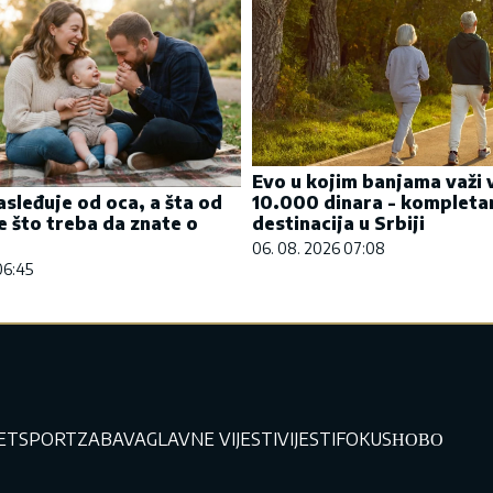
Evo u kojim banjama važi 
10.000 dinara - kompleta
asleđuje od oca, a šta od
destinacija u Srbiji
 što treba da znate o
06. 08. 2026 07:08
06:45
JET
SPORT
ZABAVA
GLAVNE VIJESTI
VIJESTI
FOKUS
НОВО