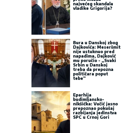
najvećeg skandala
vladike Grigorija?
Bura u Danskoj zbog
Dajkovića: Meseršmit
nije ustuknuo pred
napadima, Dajković
mu poručio - „Svaki
Srbin u Danskoj
treba da prepozna
političara poput
tebe“
Eparhija
budimljansko-
nikšićka: Vučić jasno
prepoznao pokušaj
razbijanja jedinstva
SPC u Crnoj Gori