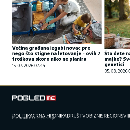
Većina građana izgubi novac pre
nego što stigne na letovanje - ovih 7
Šta dete n
troškova skoro niko ne planira
majke? Sve
genetici
15. 07. 2026 07:44
05. 08. 2026 
POLITIKA
CRNA HRONIKA
DRUŠTVO
BIZNIS
REGION
SVI
Preuzmite Alo! aplikaciju