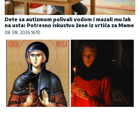
Dete sa autizmom polivali vodom i mazali mu lak
na usta: Potresno iskustvo žene iz vrtića za Mame
08. 08. 2026 16:10
Samo da mi dete bude dobro: Danas se majke
mole Svetoj Petki
08. 08. 2026 07:36