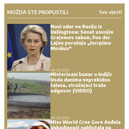
MOŽDA STE PROPUSTILI
Sve vijesti
Novi udar na Rusiju iz
Vašingtona: Senat usvojio
Grejemov zakon, Fon der
Lajen poručuje „Iscrpimo
Moskvu“
08.08.2026.
Misteriozni bunar u Indiji:
Voda danima neprekidno
talasa, stručnjaci traže
odgovor (VIDEO)
08.08.2026.
Miss World Crne Gore Anđela
Vukadinović zablistala na