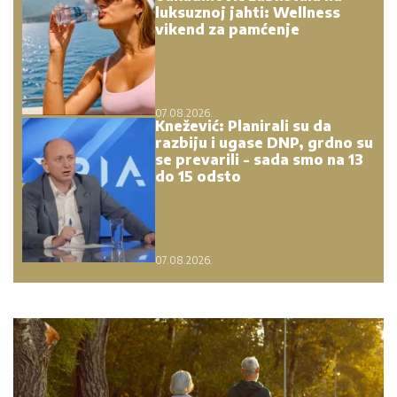
luksuznoj jahti: Wellness
vikend za pamćenje
07.08.2026.
Knežević: Planirali su da
razbiju i ugase DNP, grdno su
se prevarili - sada smo na 13
do 15 odsto
07.08.2026.