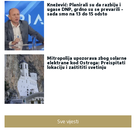
Knežević: Planirali su da razbiju i
ugase DNP, grdno su se prevarili -
sada smo na 13 do 15 odsto
Mitropolija upozorava zbog solarne
elektrane kod Ostroga: Preispitati
lokaciju i zaštititi svetinju
Sve vijesti