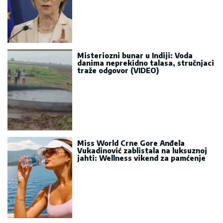
Misteriozni bunar u Indiji: Voda
danima neprekidno talasa, stručnjaci
traže odgovor (VIDEO)
Miss World Crne Gore Anđela
Vukadinović zablistala na luksuznoj
jahti: Wellness vikend za pamćenje