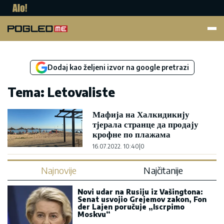
Pogled.me
Dodaj kao željeni izvor na google pretrazi
Tema: Letovaliste
Мафија на Халкидикију
тјерала странце да продају
крофне по плажама
16.07.2022. 10:40
|
0
Najnovije
Najčitanije
Novi udar na Rusiju iz Vašingtona:
Senat usvojio Grejemov zakon, Fon
der Lajen poručuje „Iscrpimo
Moskvu“