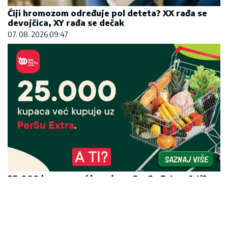
Čiji hromozom određuje pol deteta? XX rađa se
devojčica, XY rađa se dečak
07. 08. 2026 09:47
25.000 kupaca već kupuje uz PerSu Extra. A ti?
Saznaj više
03. 08. 2026 07:31