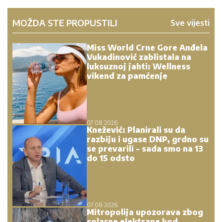
MOŽDA STE PROPUSTILI
Sve vijesti
Miss World Crne Gore Anđela
Vukadinović zablistala na
luksuznoj jahti: Wellness
vikend za pamćenje
07.08.2026.
Knežević: Planirali su da
razbiju i ugase DNP, grdno su
se prevarili - sada smo na 13
do 15 odsto
07.08.2026.
Mitropolija upozorava zbog
solarne elektrane kod