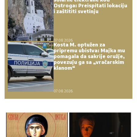
Ostroga: Preispitati lokaciju
i zaštititi svetinju
07.08.2026.
Kosta M. optužen za
pripremu ubistva: Majka mu
pomagala da sakrije oružje,
povezuju ga sa „vračarskim
klanom“
07.08.2026.