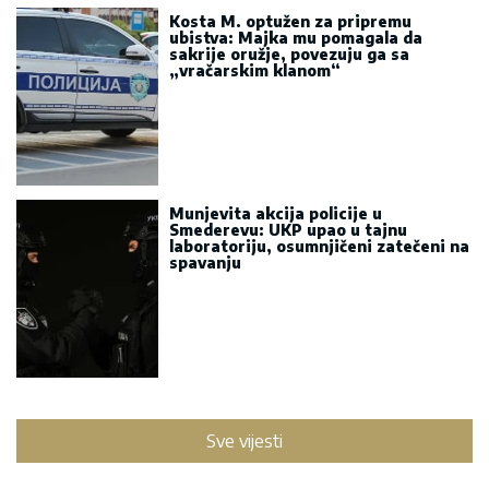
Kosta M. optužen za pripremu
ubistva: Majka mu pomagala da
sakrije oružje, povezuju ga sa
„vračarskim klanom“
Munjevita akcija policije u
Smederevu: UKP upao u tajnu
laboratoriju, osumnjičeni zatečeni na
spavanju
Sve vijesti