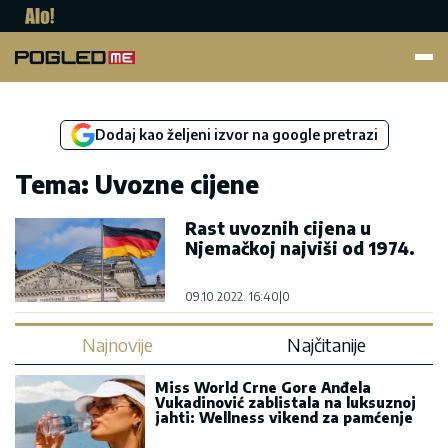
Pogled.me
Dodaj kao željeni izvor na google pretrazi
Tema: Uvozne cijene
Rast uvoznih cijena u
Njemačkoj najviši od 1974.
09.10.2022. 16:40
|
0
Najnovije
Najčitanije
Miss World Crne Gore Anđela
Vukadinović zablistala na luksuznoj
jahti: Wellness vikend za pamćenje