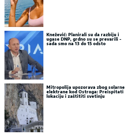
Knežević: Planirali su da razbiju i
ugase DNP, grdno su se prevarili -
sada smo na 13 do 15 odsto
Mitropolija upozorava zbog solarne
elektrane kod Ostroga: Preispitati
lokaciju i zaštititi svetinju