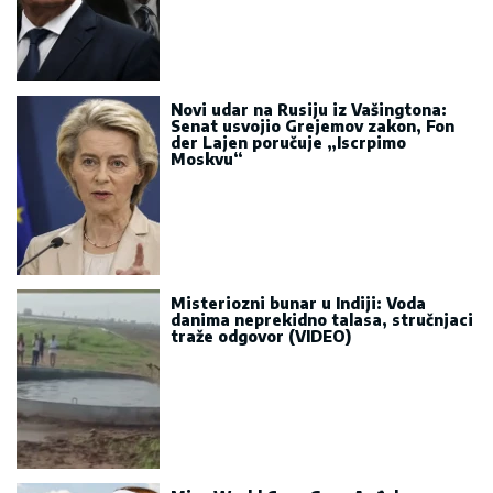
Novi udar na Rusiju iz Vašingtona:
Senat usvojio Grejemov zakon, Fon
der Lajen poručuje „Iscrpimo
Moskvu“
Misteriozni bunar u Indiji: Voda
danima neprekidno talasa, stručnjaci
traže odgovor (VIDEO)