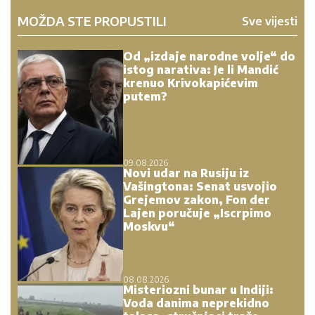
MOŽDA STE PROPUSTILI
Sve vijesti
Od „izdaje narodne volje“ do
istog narativa: Je li Mandić
krenuo Krivokapićevim
putem?
09.08.2026.
Novi udar na Rusiju iz
Vašingtona: Senat usvojio
Grejemov zakon, Fon der
Lajen poručuje „Iscrpimo
Moskvu“
08.08.2026.
Misteriozni bunar u Indiji:
Voda danima neprekidno