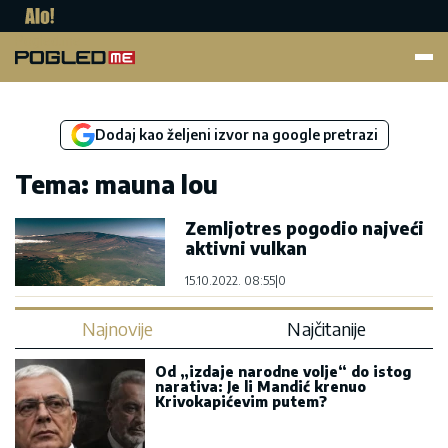
Pogled.me
Dodaj kao željeni izvor na google pretrazi
Tema: mauna lou
Zemljotres pogodio najveći
aktivni vulkan
15.10.2022. 08:55
|
0
Najnovije
Najčitanije
Od „izdaje narodne volje“ do istog
narativa: Je li Mandić krenuo
Krivokapićevim putem?