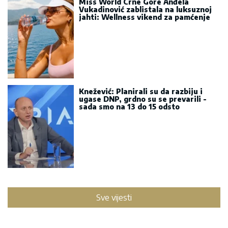
Miss World Crne Gore Anđela
Vukadinović zablistala na luksuznoj
jahti: Wellness vikend za pamćenje
Knežević: Planirali su da razbiju i
ugase DNP, grdno su se prevarili -
sada smo na 13 do 15 odsto
Sve vijesti