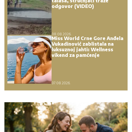
talasa, stručnjaci traže
odgovor (VIDEO)
08.08.2026.
Miss World Crne Gore Anđela
Vukadinović zablistala na
luksuznoj jahti: Wellness
vikend za pamćenje
07.08.2026.