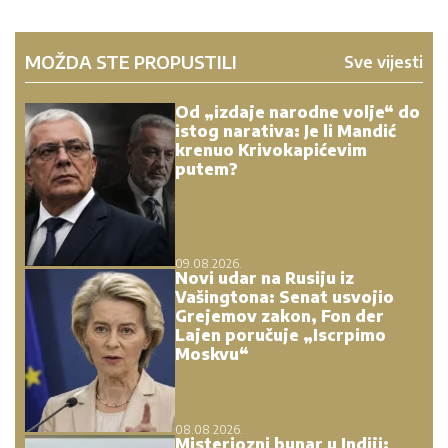
MOŽDA STE PROPUSTILI
Sve vijesti
Od „izdaje narodne volje“ do
istog narativa: Je li Mandić
krenuo Krivokapićevim
putem?
09.08.2026.
Novi udar na Rusiju iz
Vašingtona: Senat usvojio
Grejemov zakon, Fon der
Lajen poručuje „Iscrpimo
Moskvu“
08.08.2026.
Misteriozni bunar u Indiji: