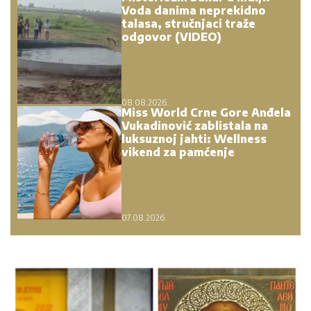
Voda danima neprekidno
talasa, stručnjaci traže
odgovor (VIDEO)
08.08.2026.
Miss World Crne Gore Anđela
Vukadinović zablistala na
luksuznoj jahti: Wellness
vikend za pamćenje
07.08.2026.