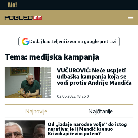
Pogled.me
Dodaj kao željeni izvor na google pretrazi
Tema: medijska kampanja
VUČUROVIĆ: Neće uspjeti
udbaška kampanja koja se
vodi protiv Andrije Mandića
02.05.2023. 18:26
|
0
Najnovije
Najčitanije
Od „izdaje narodne volje“ do istog
narativa: Je li Mandić krenuo
Krivokapićevim putem?