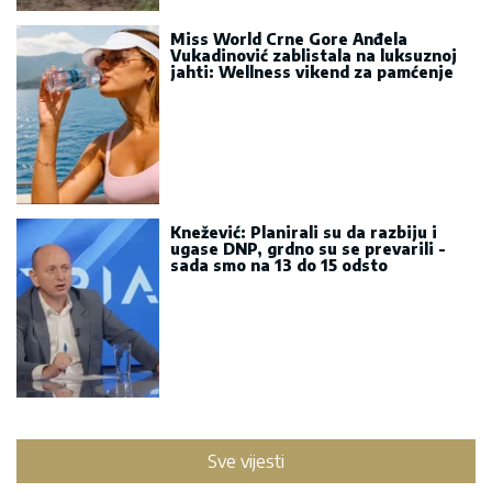
Miss World Crne Gore Anđela
Vukadinović zablistala na luksuznoj
jahti: Wellness vikend za pamćenje
Knežević: Planirali su da razbiju i
ugase DNP, grdno su se prevarili -
sada smo na 13 do 15 odsto
Sve vijesti