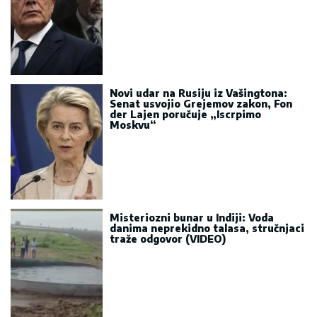
Novi udar na Rusiju iz Vašingtona:
Senat usvojio Grejemov zakon, Fon
der Lajen poručuje „Iscrpimo
Moskvu“
Misteriozni bunar u Indiji: Voda
danima neprekidno talasa, stručnjaci
traže odgovor (VIDEO)