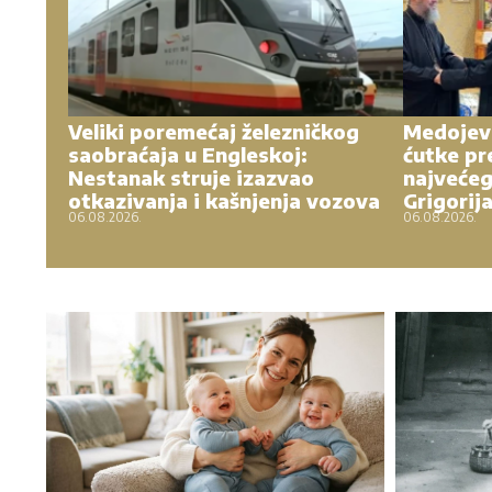
Veliki poremećaj železničkog
Medojevi
saobraćaja u Engleskoj:
ćutke pr
Nestanak struje izazvao
najvećeg
otkazivanja i kašnjenja vozova
Grigorij
06.08.2026.
06.08.2026.