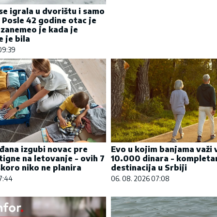
se igrala u dvorištu i samo
: Posle 42 godine otac je
 zanemeo je kada je
 je bila
09:39
đana izgubi novac pre
Evo u kojim banjama važi 
tigne na letovanje - ovih 7
10.000 dinara - kompleta
koro niko ne planira
destinacija u Srbiji
07:44
06. 08. 2026 07:08