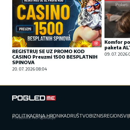
Komfor po 
paketa AL
REGISTRUJ SE UZ PROMO KOD
09. 07. 2026 
CASINO Preuzmi 1500 BESPLATNIH
SPINOVA
20. 07. 2026 08:04
POLITIKA
CRNA HRONIKA
DRUŠTVO
BIZNIS
REGION
SVI
Preuzmite Alo! aplikaciju