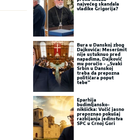
najvećeg skandala
vladike Grigorija?
Bura u Danskoj zbog
Dajkovića: Meseršmit
nije ustuknuo pred
napadima, Dajković
mu poručio - „Svaki
Srbin u Danskoj
treba da prepozna
političara poput
tebe“
Eparhija
budimljansko-
nikšićka: Vučić jasno
prepoznao pokušaj
razbijanja jedinstva
SPC u Crnoj Gori