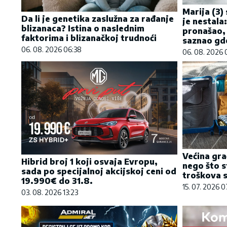
Marija (3) 
Da li je genetika zaslužna za rađanje
je nestala
blizanaca? Istina o naslednim
pronašao,
faktorima i blizanačkoj trudnoći
saznao gde
06. 08. 2026 06:38
06. 08. 2026 
Većina gra
Hibrid broj 1 koji osvaja Evropu,
nego što s
sada po specijalnoj akcijskoj ceni od
troškova s
19.990€ do 31.8.
15. 07. 2026 
03. 08. 2026 13:23