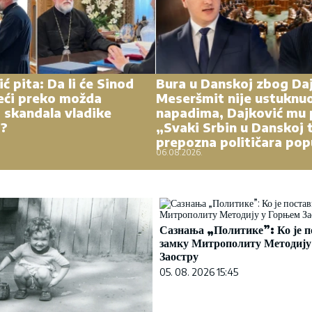
ć pita: Da li će Sinod
Bura u Danskoj zbog Daj
eći preko možda
Meseršmit nije ustuknu
 skandala vladike
napadima, Dajković mu 
a?
„Svaki Srbin u Danskoj 
prepozna političara pop
06.08.2026.
Сазнања „Политике”: Ко је п
замку Митрополиту Методију
Заостру
05. 08. 2026 15:45