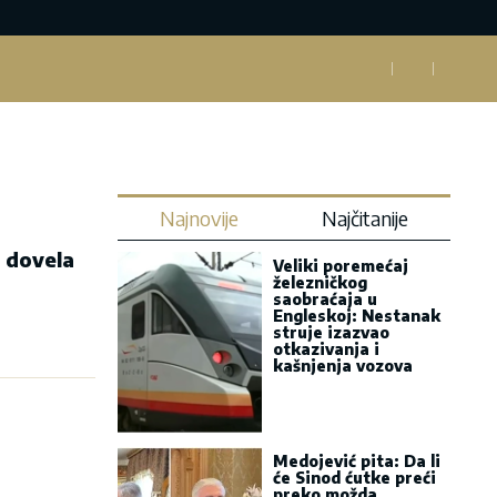
Najnovije
Najčitanije
a dovela
Veliki poremećaj
železničkog
saobraćaja u
Engleskoj: Nestanak
struje izazvao
otkazivanja i
kašnjenja vozova
Medojević pita: Da li
će Sinod ćutke preći
preko možda