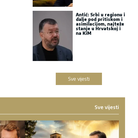
Antić: Srbi u regionu i
dalje pod pritiskom i
asimilacijom, najteže
stanje u Hrvatskoj i
na KiM
Sve vijesti
Sve vijesti