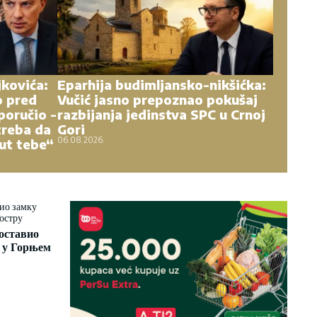
kovića:
Eparhija budimljansko-nikšićka:
o pred
Vučić jasno prepoznao pokušaj
poručio -
razbijanja jedinstva SPC u Crnoj
treba da
Gori
06.08.2026.
ut tebe“
оставио
 у Горњем