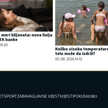
meri klijenata: nova linija
TA banke
09:20
Koliko visoku temperatur
telo može da izdrži?
05. 08. 2026 14:12
JET
SPORT
ZABAVA
GLAVNE VIJESTI
VIJESTI
FOKUS
НОВО