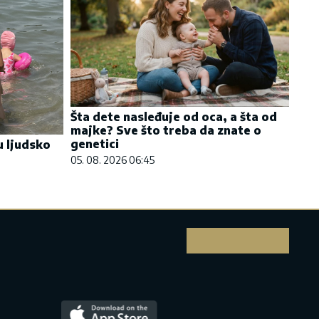
Šta dete nasleđuje od oca, a šta od
majke? Sve što treba da znate o
genetici
u ljudsko
05. 08. 2026 06:45