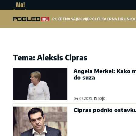
Pogled.me
POČETNA
NAJNOVIJE
POLITIKA
CRNA HRONIKA
Tema: Aleksis Cipras
Angela Merkel: Kako mi
do suza
04.07.2025. 15:50
|
0
Cipras podnio ostavku