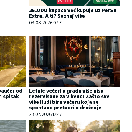
25.000 kupaca već kupuje uz PerSu
Extra. A ti? Saznaj više
03. 08. 2026 07:31
vaučer od
Letnje večeri u gradu više nisu
n spisak
rezervisane za vikend: Zašto sve
više ljudi bira večeru koja se
spontano pretvori u druženje
23. 07. 2026 12:47